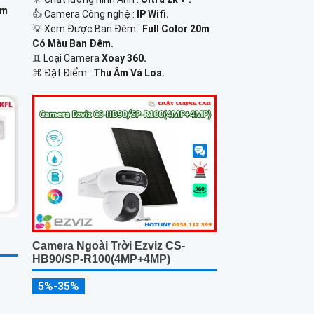
0m
👍 Camera Công nghệ :
IP Wifi.
💡 Xem Được Ban Đêm :
Full Color 20m
Có Màu Ban Ðêm.
♊ Loại Camera
Xoay 360.
️⌘ Đặt Điểm :
Thu Âm Và Loa.
Camera Ngoài Trời Ezviz CS-
HB90/SP-R100(4MP+4MP)
5%-35%