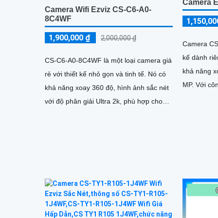
Camera 
Camera Wifi Ezviz CS-C6-A0-
8C4WF
1,150,00
1,900,000 ₫
2,000,000 ₫
Camera CS
kế dành riê
CS-C6-A0-8C4WF là một loại camera giá
khả năng x
rẻ với thiết kế nhỏ gọn và tinh tế. Nó có
MP. Với công nghệ hình ảnh IP, camera
khả năng xoay 360 độ, hình ảnh sắc nét
này cho ch
với độ phân giải Ultra 2k, phù hợp cho
các dự án yêu cầu chất lượng cao