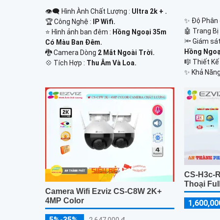
👁️‍🗨 Hình Ành Chất Lượng :
Ultra 2k + .
✨ Độ Phân g
🏆 Công Nghệ :
IP Wifi.
🤖️ Trang B
⭐ Hình ảnh ban đêm :
Hồng Ngoại 35m
🔦 Giám sá
Có Màu Ban Ðêm.
Hồng Ngoạ
🐉️ Camera Dòng
2 Mắt Ngoài Trời.
🎼️ Thiết 
️💠 Tích Hợp :
Thu Âm Và Loa.
️✨ Khả Năng
CS-H3c-
Thoại Ful
Camera Wifi Ezviz CS-C8W 2K+
4MP Color
1,600,00
5%-35%
2,647,000 ₫