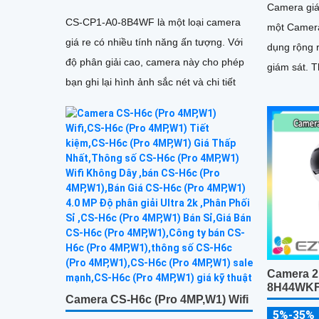
Camera gi
CS-CP1-A0-8B4WF là một loại camera
một Camera
giá re có nhiều tính năng ấn tượng. Với
dụng rộng r
độ phân giải cao, camera này cho phép
giám sát. Thiết kế nhỏ gọn, với độ phân
bạn ghi lại hình ảnh sắc nét và chi tiết
giải cao, c
mọi lúc, mọ
Camera 2
8H44WK
Camera CS-H6c (Pro 4MP,W1) Wifi
5%-35%