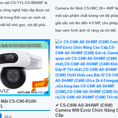
ám sát CS-TY1-C0-8B4WF là
Camera An Ninh CS-H8C 2K+ 4MP l
 công nghệ hiện đại được sử
một sản phẩm chất lượng với độ phâ
ãi trong lĩnh vực an ninh và
giải sắc nét lên đến 4.0 MP, cho phép
bạn xem hình ảnh rõ ràng và chi tiết. Bên
ho chất lượng hình ảnh sắc nét
cạnh đó, camera này còn có...
i nơi
 Mắt CS-C90-R100-
✔ CS-C6W-A0-3H4WF (C6W)
FL
Camera Wifi Ezviz Chức Năng 
Cấp
00 ₫