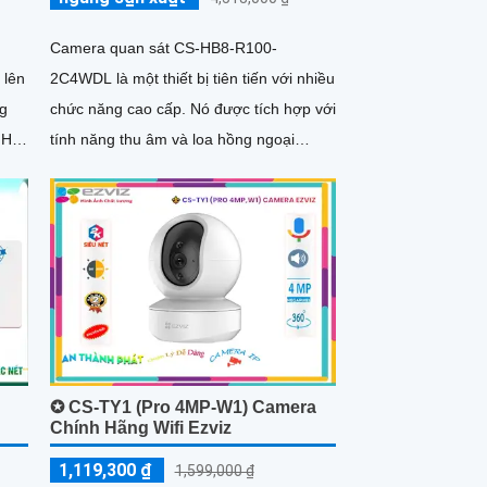
Camera quan sát CS-HB8-R100-
 lên
2C4WDL là một thiết bị tiên tiến với nhiều
ng
chức năng cao cấp. Nó được tích hợp với
 Hỗ
tính năng thu âm và loa hồng ngoại
thông minh Smart IR, giúp cải thiện khả
năng quan sát
✪ CS-TY1 (Pro 4MP-W1) Camera
Chính Hãng Wifi Ezviz
1,119,300 ₫
1,599,000 ₫