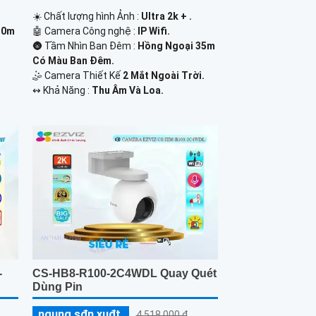
☀️ Chất lượng hình Ảnh :
Ultra 2k + .
🤖️ Camera Công nghệ :
IP Wifi.
30m
🌚 Tầm Nhìn Ban Đêm :
Hồng Ngoại 35m
Có Màu Ban Ðêm.
🤹 Camera Thiết Kế
2 Mắt Ngoài Trời.
️↭ Khả Năng :
Thu Âm Và Loa.
-
CS-HB8-R100-2C4WDL Quay Quét
Dùng Pin
ngung s₫n xu₫t
4,518,000 ₫