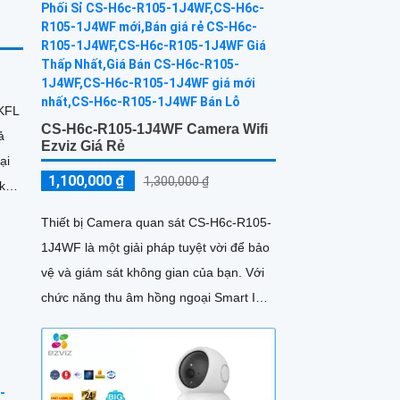
KFL
CS-H6c-R105-1J4WF Camera Wifi
ả
Ezviz Giá Rẻ
ại
1,100,000 ₫
1,300,000 ₫
Thiết bị Camera quan sát CS-H6c-R105-
ăng
1J4WF là một giải pháp tuyệt vời để bảo
vệ và giám sát không gian của bạn. Với
chức năng thu âm hồng ngoại Smart IR,
camera này có khả năng...