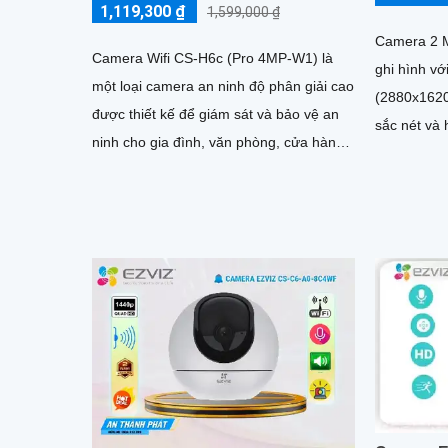
1,119,300 ₫
1,599,000 ₫
Camera 2 
Camera Wifi CS-H6c (Pro 4MP-W1) là
ghi hình vớ
một loại camera an ninh độ phân giải cao
(2880x1620
được thiết kế để giám sát và bảo vệ an
sắc nét và 
ninh cho gia đình, văn phòng, cửa hàng
6mm. Tầm nhìn ban đêm IR 30m và
hoặc khu vực công cộng. ...
ban...