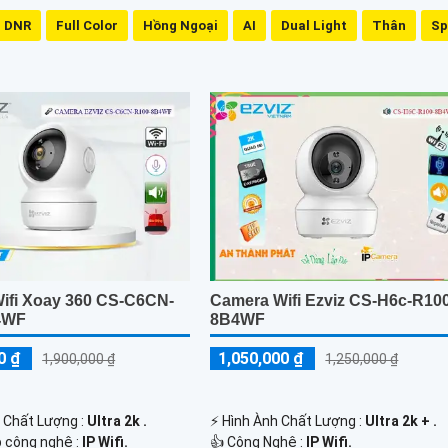
 DNR
Full Color
Hồng Ngoại
AI
Dual Light
Thân
Sp
ifi Xoay 360 CS-C6CN-
Camera Wifi Ezviz CS-H6c-R10
4WF
8B4WF
0 ₫
1,050,000 ₫
1,900,000 ₫
1,250,000 ₫
h Chất Lượng :
Ultra 2k .
️⚡ Hình Ành Chất Lượng :
Ultra 2k + .
p công nghệ :
IP Wifi.
👍 Công Nghệ :
IP Wifi.