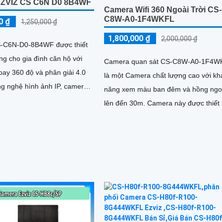
EZVIZ CS C6N D0 8B4WF
Camera Wifi 360 Ngoài Trời CS-
C8W-A0-1F4WKFL
0 ₫
1,250,000 ₫
1,800,000 ₫
2,000,000 ₫
-C6N-D0-8B4WF được thiết
ng cho gia đình căn hộ với
Camera quan sát CS-C8W-A0-1F4W
oay 360 độ và phân giải 4.0
là một Camera chất lượng cao với kh
năng xem màu ban đêm và hồng ngo
ất lượng hình ảnh sắc nét
lên đến 30m. Camera này được thiết kế
đặc biệt cho việc giám sát ban đêm,
mang lại hình ảnh đẹp mắt với khả n
xoay 360 độ