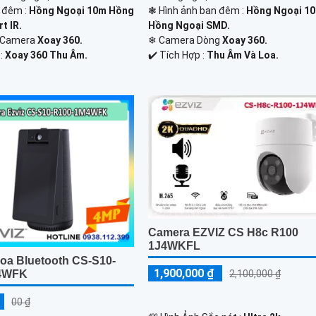
 đêm :
Hồng Ngoại 10m Hồng
❃ Hình ảnh ban đêm :
Hồng Ngoại 1
t IR.
Hồng Ngoại SMD.
 Camera
Xoay 360.
❄ Camera Dòng
Xoay 360.
 :
Xoay 360 Thu Âm.
️✔️ Tích Hợp :
Thu Âm Và Loa.
Camera EZVIZ CS H8c R100
1J4WKFL
oa Bluetooth CS-S10-
1,900,000 ₫
2,100,000 ₫
4WFK
00 ₫