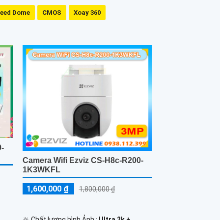
eed Dome
CMOS
Xoay 360
0-
Camera Wifi Ezviz CS-H8c-R200-
1K3WKFL
1,600,000 ₫
1,800,000 ₫
🔆 Chất lượng hình Ảnh :
Ultra 2k + .