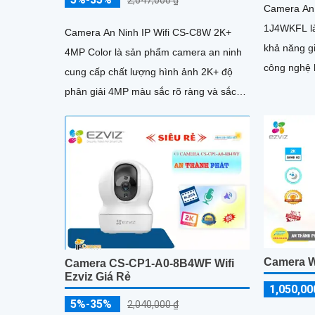
Camera An
1J4WKFL là
Camera An Ninh IP Wifi CS-C8W 2K+
khả năng g
4MP Color là sản phẩm camera an ninh
công nghệ 
cung cấp chất lượng hình ảnh 2K+ độ
trong khoảng
phân giải 4MP màu sắc rõ ràng và sắc
thiết kế dà
nét. Được tích hợp công nghệ Wifi,...
camera có 
sáng 4
Camera W
Camera CS-CP1-A0-8B4WF Wifi
Ezviz Giá Rẻ
1,050,00
5%-35%
2,040,000 ₫