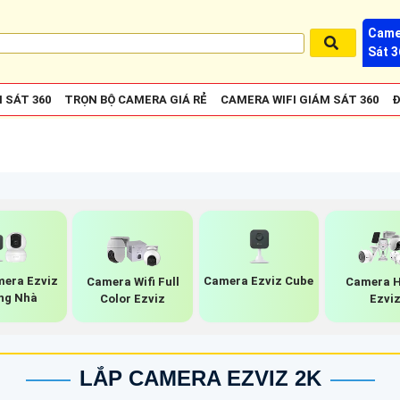
Came
Sát 3
 SÁT 360
TRỌN BỘ CAMERA GIÁ RẺ
CAMERA WIFI GIÁM SÁT 360
Đ
mera Ezviz
Camera Ezviz Cube
Camera Wifi Full
Camera H
ng Nhà
Color Ezviz
Ezvi
LẮP CAMERA EZVIZ 2K