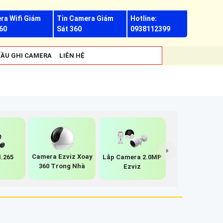
ra Wifi Giám
Tin Camera Giám
Hotline:
60
Sát 360
0938112399
ẦU GHI CAMERA
LIÊN HỆ
Camera Ezviz Xoay
.265
Lắp Camera 2.0MP
360 Trong Nhà
z
Ezviz