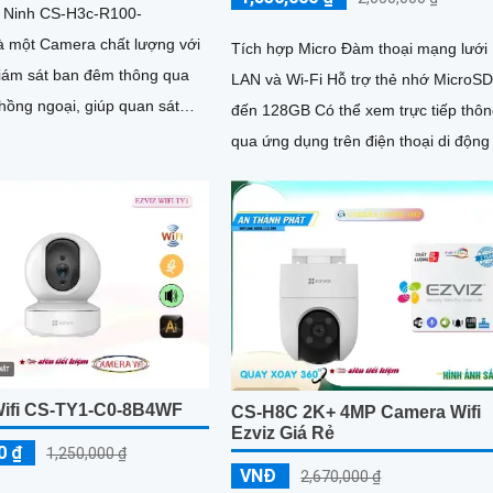
 Ninh CS-H3c-R100-
 một Camera chất lượng với
Tích hợp Micro Đàm thoại mạng lưới
iám sát ban đêm thông qua
LAN và Wi-Fi Hỗ trợ thẻ nhớ MicroSD
hồng ngoại, giúp quan sát
đến 128GB Có thể xem trực tiếp thô
 cách lên đến 30m. Được
qua ứng dụng trên điện thoại di động
nh cho dự án dân dụng,
trợ cảnh báo chuyển động,...
độ phân giải màu sắt trong
ifi CS-TY1-C0-8B4WF
CS-H8C 2K+ 4MP Camera Wifi
Ezviz Giá Rẻ
0 ₫
1,250,000 ₫
VNĐ
2,670,000 ₫