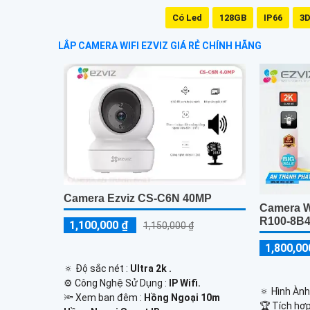
Có Led
128GB
IP66
3D
LẮP CAMERA WIFI EZVIZ GIÁ RẺ CHÍNH HÃNG
Camera Ezviz CS-C6N 40MP
Camera W
R100-8B
1,100,000 ₫
1,150,000 ₫
1,800,00
🔅 Độ sắc nét :
Ultra 2k .
⚙ Công Nghệ Sử Dụng :
IP Wifi.
🔅 Hình Àn
🔦 Xem ban đêm :
Hồng Ngoại 10m
🏆 Tích hợ