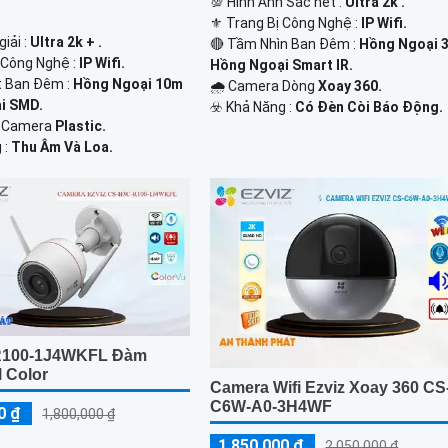
💯 Hình Ảnh Sắc nét :
Ultra 2k .
⚜️ Trang Bị Công Nghệ :
IP Wifi.
iải :
Ultra 2k + .
🔴 Tầm Nhìn Ban Đêm :
Hồng Ngoại 
ị Công Nghệ :
IP Wifi.
Hồng Ngoại Smart IR.
t Ban Đêm :
Hồng Ngoại 10m
🌧️ Camera Dòng
Xoay 360.
i SMD.
️☣️ Khả Năng :
Có Đèn Còi Báo Động.
Kế Camera
Plastic.
 :
Thu Âm Và Loa.
R100-1J4WKFL Đàm
l Color
Camera Wifi Ezviz Xoay 360 CS
C6W-A0-3H4WF
0 ₫
1,800,000 ₫
1,850,000 ₫
2,050,000 ₫