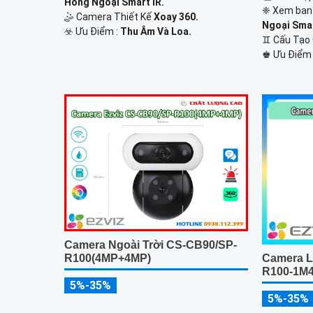
Hồng Ngoại Smart IR.
❈ Xem ban
🤹 Camera Thiết Kế
Xoay 360.
Ngoại Smar
️☣️ Ưu Điểm :
Thu Âm Và Loa.
♊ Cấu Tạo
️♚ Ưu Điểm
Camera Ngoài Trời CS-CB90/SP-
R100(4MP+4MP)
Camera L
R100-1M
5%-35%
5%-35%