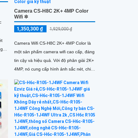
Camera CS-H8C 2K+ 4MP Color
Wifi ✲
F
1,350,300 ₫
1,929,000 ₫
ét
Camera Wifi CS-H8C 2K+ 4MP Color là
một sản phẩm camera wifi cao cấp, đáng
,
tin cậy và hiệu quả. Với độ phân giải 2K+
4MP, nó cung cấp hình ảnh sắc nét, chi
tiết và chất lượng cao