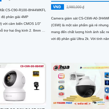
VNĐ
2,980,000 ₫
Mắt CS-C90-R100-8H44WKFL
i độ phân giải 4MP
Camera giám sát CS-C6W-A0-3H4W
) với cảm biến CMOS 1/3"
(C6W) là một sản phẩm giá rẻ nhưng
hỗ trợ hai ống kính 2. 8mm và
mang đến chất lượng hình ảnh sắc n
với độ phân giải Ultra 2k. Với tính năng
thông minh như Hồng Ngoại Smart IR
bạn có thể quan sát rõ ràng ngay cả
trong điều kiện ánh sáng yếu