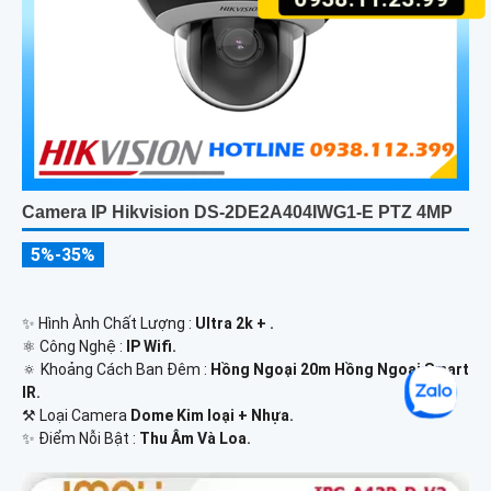
Camera IP Hikvision DS-2DE2A404IWG1-E PTZ 4MP
5%-35%
✨ Hình Ành Chất Lượng :
Ultra 2k + .
⚛️ Công Nghệ :
IP Wifi.
🔅 Khoảng Cách Ban Đêm :
Hồng Ngoại 20m Hồng Ngoại Smart
IR.
⚒ Loại Camera
Dome Kim loại + Nhựa.
️✨ Điểm Nỗi Bật :
Thu Âm Và Loa.