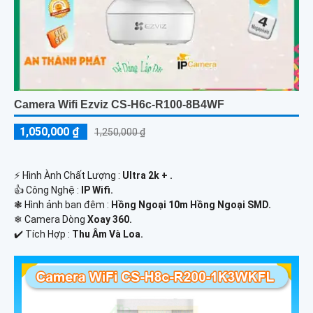
Camera Wifi Ezviz CS-H6c-R100-8B4WF
1,050,000 ₫
1,250,000 ₫
️⚡ Hình Ành Chất Lượng :
Ultra 2k + .
👍 Công Nghệ :
IP Wifi.
❃ Hình ảnh ban đêm :
Hồng Ngoại 10m Hồng Ngoại SMD.
❄ Camera Dòng
Xoay 360.
️✔️ Tích Hợp :
Thu Âm Và Loa.