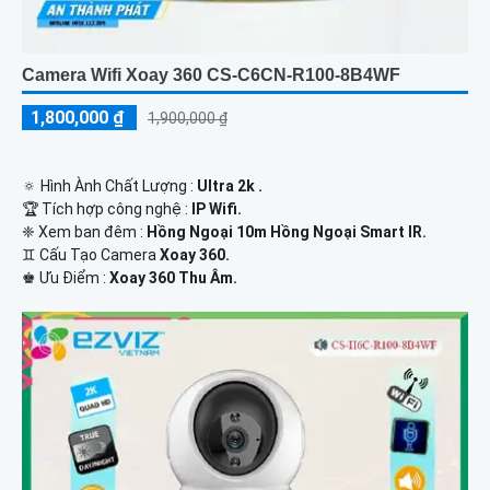
Camera Wifi Xoay 360 CS-C6CN-R100-8B4WF
1,800,000 ₫
1,900,000 ₫
🔅 Hình Ành Chất Lượng :
Ultra 2k .
🏆 Tích hợp công nghệ :
IP Wifi.
❈ Xem ban đêm :
Hồng Ngoại 10m Hồng Ngoại Smart IR.
♊ Cấu Tạo Camera
Xoay 360.
️♚ Ưu Điểm :
Xoay 360 Thu Âm.