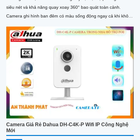
siêu nét và khả năng quay xoay 360° bao quát toàn cảnh.
Camera ghi hình ban đêm có màu sống động ngay cả khi không
bật đèn LED, tích hợp còi hú, đèn cảnh báo và đàm thoại 2
chiều giúp bạn chủ động phát hiện và xử lý mọi tình huống
Camera Giá Rẻ Dahua DH-C4K-P Wifi IP Công Nghệ
Mới