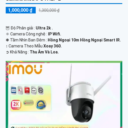
1,000,000 ₫
1,300,000 ₫
🦉 Độ Phân giải :
Ultra 2k .
⚛️ Camera Công nghệ :
IP Wifi.
❃ Tầm Nhìn Ban Đêm :
Hồng Ngoại 10m Hồng Ngoại Smart IR.
↕️ Camera Theo Mẫu
Xoay 360.
️➲ Khả Năng :
Thu Âm Và Loa.