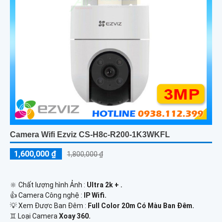
Camera Wifi Ezviz CS-H8c-R200-1K3WKFL
1,600,000 ₫
1,800,000 ₫
🔆 Chất lượng hình Ảnh :
Ultra 2k + .
👍 Camera Công nghệ :
IP Wifi.
💡 Xem Được Ban Đêm :
Full Color 20m Có Màu Ban Ðêm.
♊ Loại Camera
Xoay 360.