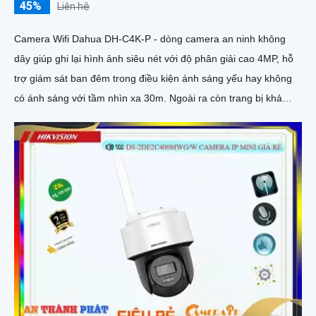
45%
Liên hệ
Camera Wifi Dahua DH-C4K-P - dòng camera an ninh không
dây giúp ghi lại hình ảnh siêu nét với độ phân giải cao 4MP, hỗ
trợ giám sát ban đêm trong điều kiện ánh sáng yếu hay không
có ánh sáng với tầm nhìn xa 30m. Ngoài ra còn trang bị khả
năng đàm thoại và phát hiện con người chính xácCamera quan
sát đặc biệt với lưu trữ dữ liệu tại chỗ qua khe cắm thẻ nhớ
Micro SD, IP không dây, tích hợp chức năng chống cảnh báo
chuyển động giả bằng motion detection và nhận dạng người