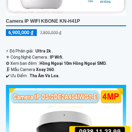
Camera IP WIFI KBONE KN-H41P
6,900,000 ₫
7,800,000 ₫
️⚡ Độ Phân giải :
Ultra 2k .
⚜️ Công Nghệ Camera :
IP Wifi.
❂ Xem ban đêm :
Hồng Ngoại 10m Hồng Ngoại SMD.
🗜️ Mẫu Camera
Xoay 360.
️✔️ Ưu Điểm :
Thu Âm Và Loa.
0938.11.23.99