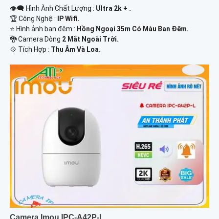
👁️‍🗨 Hình Ành Chất Lượng :
Ultra 2k + .
🏆 Công Nghệ :
IP Wifi.
⭐ Hình ảnh ban đêm :
Hồng Ngoại 35m Có Màu Ban Ðêm.
🐉️ Camera Dòng
2 Mắt Ngoài Trời.
️💠 Tích Hợp :
Thu Âm Và Loa.
Camera Imou IPC-A42P-L