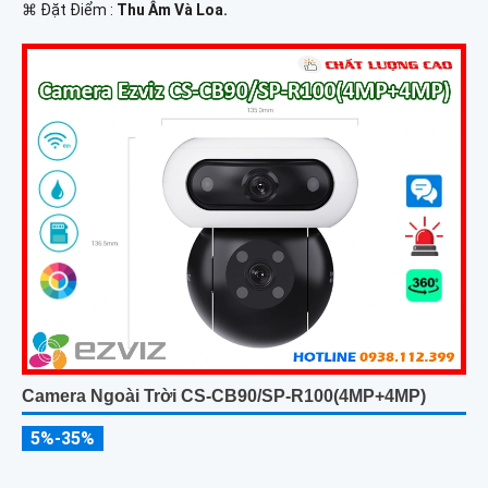
️⌘ Đặt Điểm :
Thu Âm Và Loa.
Camera Ngoài Trời CS-CB90/SP-R100(4MP+4MP)
5%-35%