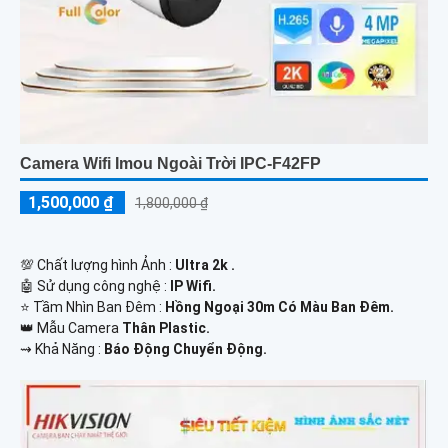
Camera Wifi Imou Ngoài Trời IPC-F42FP
1,500,000 ₫
1,800,000 ₫
💯 Chất lượng hình Ảnh :
Ultra 2k .
🤖️ Sử dụng công nghệ :
IP Wifi.
⭐ Tầm Nhìn Ban Đêm :
Hồng Ngoại 30m Có Màu Ban Đêm.
👑 Mẫu Camera
Thân Plastic.
️⇝ Khả Năng :
Báo Động Chuyển Động.