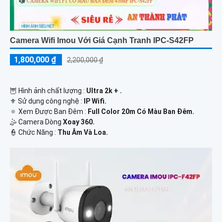
Camera Wifi Imou Với Giá Cạnh Tranh IPC-S42FP
1,800,000 ₫
2,200,000 ₫
🦉 Hình ảnh chất lượng :
Ultra 2k + .
⚜️ Sử dụng công nghệ :
IP Wifi.
🔅 Xem Được Ban Đêm :
Full Color 20m Có Màu Ban Ðêm.
🤹 Camera Dòng
Xoay 360.
️👮 Chức Năng :
Thu Âm Và Loa.