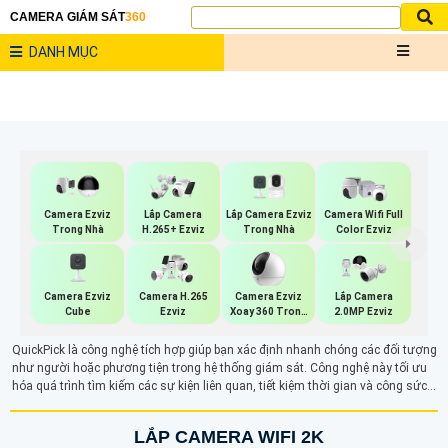
CAMERA GIÁM SÁT
360
DANH MỤC
Lắp Camera Ezviz
Camera Ezviz
Lắp Camera
Camera Wifi Full
Trong Nhà
Trong Nhà
H.265+ Ezviz
Color Ezviz
Camera Ezviz
Camera Ezviz
Camera H.265
Lắp Camera
Cube
Xoay 360 Trong
Ezviz
2.0MP Ezviz
Nhà
QuickPick là công nghệ tích hợp giúp bạn xác định nhanh chóng các đối tượng
như người hoặc phương tiện trong hệ thống giám sát. Công nghệ này tối ưu
hóa quá trình tìm kiếm các sự kiện liên quan, tiết kiệm thời gian và công sức
trong việc xử lý dữ liệu.
LẮP CAMERA WIFI 2K