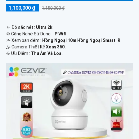
1,100,000 ₫
1,150,000 ₫
🔅 Độ sắc nét :
Ultra 2k .
⚙ Công Nghệ Sử Dụng :
IP Wifi.
🔦 Xem ban đêm :
Hồng Ngoại 10m Hồng Ngoại Smart IR.
🤹 Camera Thiết Kế
Xoay 360.
️☣️ Ưu Điểm :
Thu Âm Và Loa.