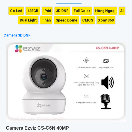
Có Led
128GB
IP66
3D DNR
Full Color
Hồng Ngoại
AI
Dual Light
Thân
Speed Dome
CMOS
Xoay 360
Camera 3D DNR
Camera Ezviz CS-C6N 40MP