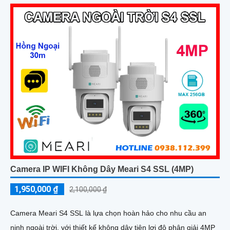
bảo vệ ngôi nhà bạn trong mọi điều kiện thời tiết
Camera IP WIFI Không Dây Meari S4 SSL (4MP)
1,950,000 ₫
2,100,000 ₫
Camera Meari S4 SSL là lựa chọn hoàn hảo cho nhu cầu an
ninh ngoài trời, với thiết kế không dây tiện lợi độ phân giải 4MP