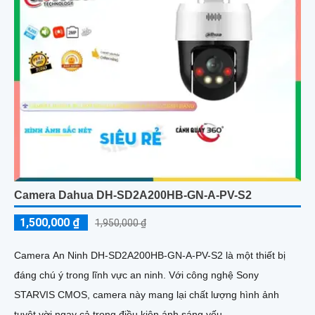
Camera Dahua DH-SD2A200HB-GN-A-PV-S2
1,500,000 ₫
1,950,000 ₫
Camera An Ninh DH-SD2A200HB-GN-A-PV-S2 là một thiết bị
đáng chú ý trong lĩnh vực an ninh. Với công nghệ Sony
STARVIS CMOS, camera này mang lại chất lượng hình ảnh
tuyệt vời ngay cả trong điều kiện ánh sáng yếu