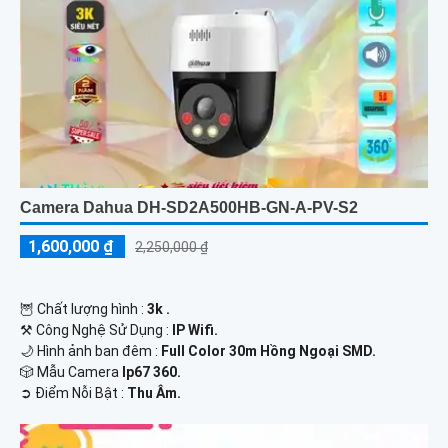
Camera Dahua DH-SD2A500HB-GN-A-PV-S2
1,600,000 ₫
2,250,000 ₫
🦉 Chất lượng hình :
3k .
⚒ Công Nghệ Sử Dụng :
IP Wifi.
🌙 Hình ảnh ban đêm :
Full Color 30m Hồng Ngoại SMD.
🎲 Mẫu Camera
Ip67 360.
️➲ Điểm Nỗi Bật :
Thu Âm.