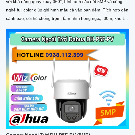
với khả năng quay xoay 360°, hình ảnh sắc nét 5MP và công
nghệ full color giúp ghi hình màu cả vào ban đêm. Tích hợp đèn
cảnh báo, còi hú chống trộm, tầm nhìn hồng ngoại 30m, khe thẻ
nhớ đến 256GB cùng chuẩn chống nước IP66 camera hoạt
động ổn định trong mọi điều kiện