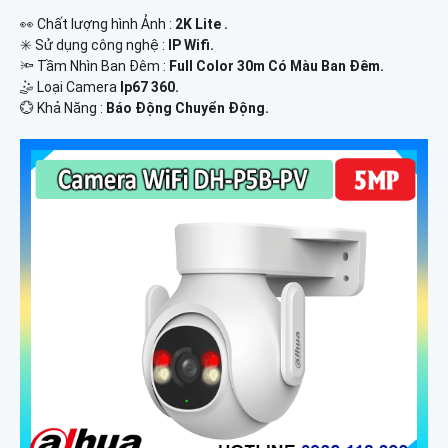
️👀 Chất lượng hình Ảnh :
2K Lite .
✳️ Sử dụng công nghệ :
IP Wifi.
🔦 Tầm Nhìn Ban Đêm :
Full Color 30m Có Màu Ban Ðêm.
🤹 Loại Camera
Ip67 360.
️💮 Khả Năng :
Báo Động Chuyển Động.