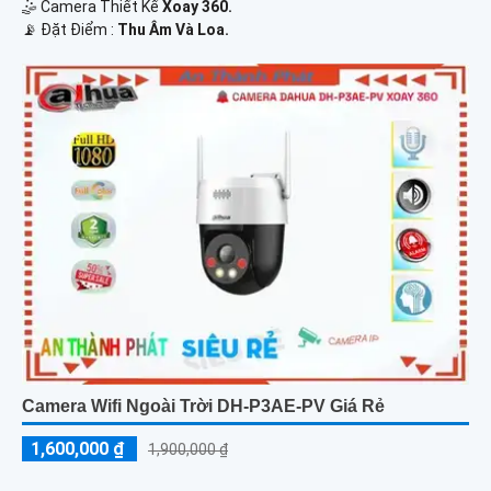
🤹 Camera Thiết Kế
Xoay 360.
️📡 Đặt Điểm :
Thu Âm Và Loa.
Camera Wifi Ngoài Trời DH-P3AE-PV Giá Rẻ
1,600,000 ₫
1,900,000 ₫