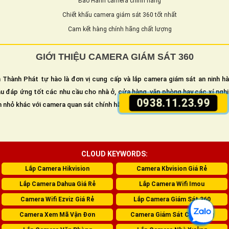
Bảo Hành camera chính hãng
Chiết khấu camera giám sát 360 tốt nhất
Cam kết hàng chính hãng chất lượng
GIỚI THIỆU CAMERA GIÁM SÁT 360
 Thành Phát tự hào là đơn vị cung cấp và lắp camera giám sát an ninh h
u đáp ứng tốt các nhu cầu cho nhà ở, cửa hàng, văn phòng hay các xí ngh
0938.11.23.99
n nhỏ khác với camera quan sát chính hãng đảm bảo chất lượng tuyệt đối.
CLOUD KEYWORDS:
Lắp Camera Hikvision
Camera Kbvision Giá Rẻ
Lắp Camera Dahua Giá Rẻ
Lắp Camera Wifi Imou
Camera Wifi Ezviz Giá Rẻ
Lắp Camera Giám Sát 360
Camera Xem Mã Vận Đơn
Camera Giám Sát Cửa Hàng