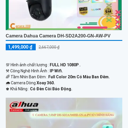
Camera Dahua Camera DH-SD2A200-GN-AW-PV
1,499,000 ₫
2,667,000 ₫
💯 Hình ảnh chất lượng :
FULL HD 1080P .
⚒ Công Nghệ Hình Ảnh :
IP Wifi.
🌈 Tầm Nhìn Ban Đêm :
Full Color 20m Có Màu Ban Đêm.
🌧️ Camera Dòng
Xoay 360.
️♚ Khả Năng :
Có Đèn Còi Báo Động.