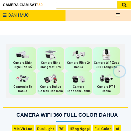
CAMERA GIÁM SÁT
360
DANH MỤC
Camera Năng
Camera Wifi Xoay
Camera Nhận
Camera Ultra 2k
Lượng Mặt Trời
360 Trong Nhà
Diện Biển Số
Dahua
Dahua
Dahua
Dahua
Camera Ip 3k
Camera Dahua
Camera
Camera PTZ
Dahua
Có Màu Ban Đêm
Speedom Dahua
Dahua
CAMERA WIFI 360 FULL COLOR DAHUA
Mic Và Loa
Dual Light
78°
Hồng Ngoại
Full Color
AI