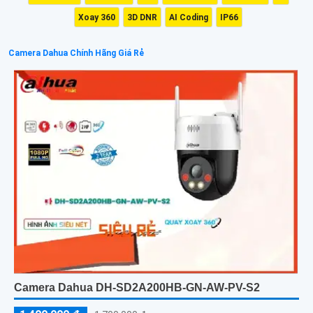
Xoay 360
3D DNR
AI Coding
IP66
Camera Dahua Chính Hãng Giá Rẻ
Camera Dahua DH-SD2A200HB-GN-AW-PV-S2