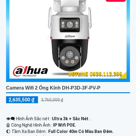
Camera Wifi 2 Ống Kính DH-P3D-3F-PV-P
2,635,500 ₫
3,765,000 ₫
👁️‍🗨 Hình Ảnh Sắc nét :
Ultra 3k + Sắc Nét .
🤖️ Công Nghệ Hình Ảnh :
IP Wifi POE.
🌔 Tầm Xa Ban Đêm :
Full Color 40m Có Màu Ban Ðêm.