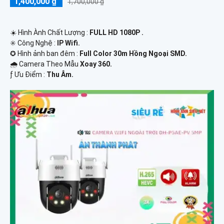
1,400,000 ₫
1,700,000 ₫
☀️ Hình Ành Chất Lượng :
FULL HD 1080P .
✳️ Công Nghệ :
IP Wifi.
✪ Hình ảnh ban đêm :
Full Color 30m Hồng Ngoại SMD.
🌧️ Camera Theo Mẫu
Xoay 360.
️ƒ Ưu Điểm :
Thu Âm.