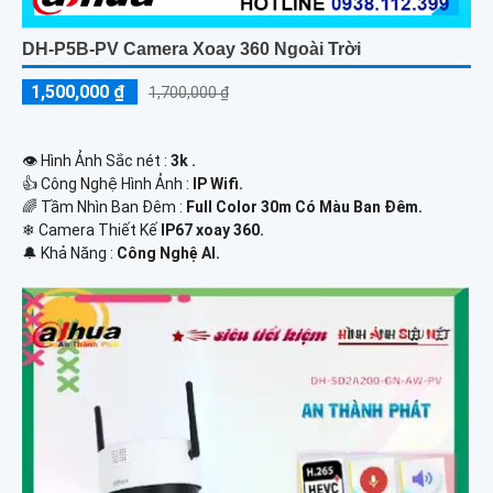
DH-P5B-PV Camera Xoay 360 Ngoài Trời
1,500,000 ₫
1,700,000 ₫
👁 Hình Ảnh Sắc nét :
3k .
👍 Công Nghệ Hình Ảnh :
IP Wifi.
🌈 Tầm Nhìn Ban Đêm :
Full Color 30m Có Màu Ban Ðêm.
❄ Camera Thiết Kế
IP67 xoay 360.
️🔔 Khả Năng :
Công Nghệ AI.