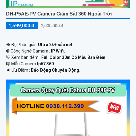
DH-P5AE-PV Camera Giám Sát 360 Ngoài Trời
1,599,000 ₫
2,000,000 ₫
👁 Độ Phân giải :
Ultra 2k+ sắc nét .
®️ Công Nghệ Camera :
IP Wifi.
💡 Xem ban đêm :
Full Color 30m Có Màu Ban Ðêm.
🎼️ Mẫu Camera
Ip67 360.
️🔈 Ưu Điểm :
Báo Động Chuyển Động.