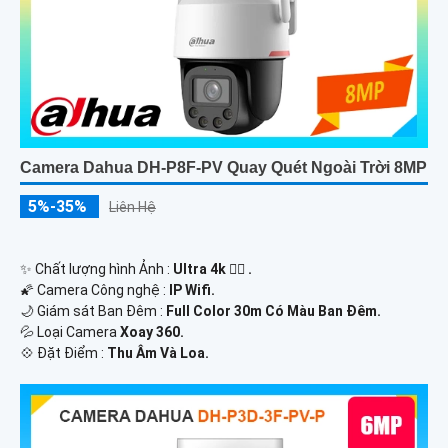
Camera Dahua DH-P8F-PV Quay Quét Ngoài Trời 8MP
5%-35%
Liên Hệ
✨ Chất lượng hình Ảnh :
Ultra 4k 👍🏾 .
🌠 Camera Công nghệ :
IP Wifi.
🌙 Giám sát Ban Đêm :
Full Color 30m Có Màu Ban Ðêm.
💦 Loại Camera
Xoay 360.
️💠 Đặt Điểm :
Thu Âm Và Loa.