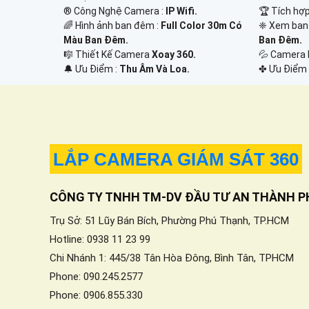
🏆 Tích hợ
®️ Công Nghệ Camera :
IP Wifi.
❈ Xem ban
🌈 Hình ảnh ban đêm :
Full Color 30m Có
Ban Đêm.
Màu Ban Ðêm.
💦 Camera
🎼️ Thiết Kế Camera
Xoay 360.
️✤ Ưu Điểm 
️🔔 Ưu Điểm :
Thu Âm Và Loa.
LẮP CAMERA GIÁM SÁT 360
CÔNG TY TNHH TM-DV ĐẦU TƯ AN THÀNH P
Trụ Sở: 51 Lũy Bán Bích, Phường Phú Thạnh, TP.HCM
Hotline: 0938 11 23 99
Chi Nhánh 1: 445/38 Tân Hòa Đông, Bình Tân, TPHCM
Phone: 090.245.2577
Phone: 0906.855.330