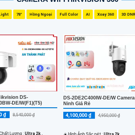
Light
78°
Hồng Ngoại
Full Color
AI
Xoay 360
3D DN
ikvision DS-
DS-2DE2C400IW-DE/W Camera
0BW-DE/W(F1)(T5)
Ninh Giá Rẻ
0 ₫
8,540,000 ₫
4,100,000 ₫
4,950,000 ₫
 Chất Lượng :
Ultra 2k .
☀️ Hình Ảnh Sắc nét :
Ultra 2k .