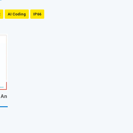
R
AI Coding
IP66
 An