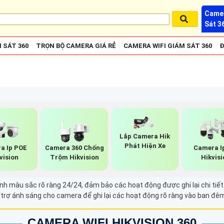
Camer
Sát 3
 SÁT 360
TRỌN BỘ CAMERA GIÁ RẺ
CAMERA WIFI GIÁM SÁT 360
Đ
Lắp Camera Hik
Phát Hiện Xe
a Ip POE
Camera 360 Chống
Camera I
vision
Trộm Hikvision
Hikvisi
nh màu sắc rõ ràng 24/24, đảm bảo các hoạt động được ghi lại chi ti
ỗ trợ ánh sáng cho camera để ghi lại các hoạt động rõ ràng vào ban đê
CAMERA WIFI HIKVISION 360