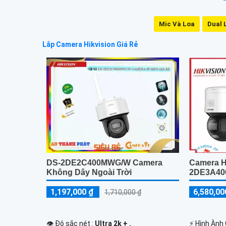
Mic Và Loa
Dual 
Lắp Camera Hikvision Giá Rẻ
Camera H
DS-2DE2C400MWG/W Camera
2DE3A40
Không Dây Ngoài Trời
6,580,00
1,197,000 ₫
1,710,000 ₫
️⚡ Hình Ành
👁 Độ sắc nét :
Ultra 2k + .