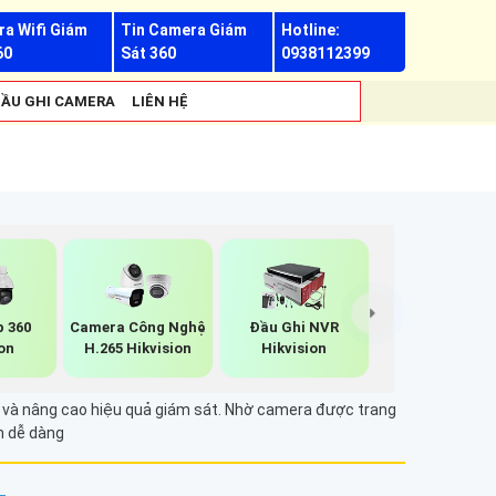
a Wifi Giám
Tin Camera Giám
Hotline:
60
Sát 360
0938112399
ẦU GHI CAMERA
LIÊN HỆ
p 360
Camera Công Nghệ
Đầu Ghi NVR
on
H.265 Hikvision
Hikvision
ết và nâng cao hiệu quả giám sát. Nhờ camera được trang
m dễ dàng