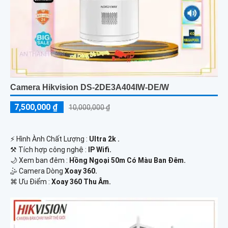
Camera Hikvision DS-2DE3A404IW-DE/W
7,500,000 ₫
10,000,000 ₫
️⚡ Hình Ành Chất Lượng :
Ultra 2k .
⚒ Tích hợp công nghệ :
IP Wifi.
🌙 Xem ban đêm :
Hồng Ngoại 50m Có Màu Ban Đêm.
🤹 Camera Dòng
Xoay 360.
️⌘ Ưu Điểm :
Xoay 360 Thu Âm.