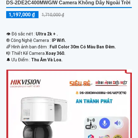
DS-2DE2C400MWG/W Camera Không Dây Ngoài Trời
1,197,000 ₫
1,710,000 ₫
👁 Độ sắc nét :
Ultra 2k + .
®️ Công Nghệ Camera :
IP Wifi.
🌈 Hình ảnh ban đêm :
Full Color 30m Có Màu Ban Ðêm.
🎼️ Thiết Kế Camera
Xoay 360.
️🔔 Ưu Điểm :
Thu Âm Và Loa.