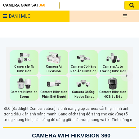
CAMERA GIÁM SÁT
360
DANH MỤC
Camera Ip 4k
Camera Ai
Camera Có Hàng
Camera Auto
Hikvision
Hikvision
Rào Ảo Hikvision
Traking Hikvision
Camera Hikvision
Camera Hikvision
Camera Chống
Camera Hikvision
Zoom
Phân Biệt Người
Ngược Sáng
4K Siêu Nét
Hikvision
BLC (Backlight Compensation) là tính năng giúp camera cải thiện hình ảnh
trong điều kiện ánh sáng mạnh. Bằng cách tăng độ sáng cho các vùng tối
trong khung hình, cân bằng độ sáng giữa các vùng sáng và tối. Tính năng này
giúp hình ảnh rõ ràng và chi tiết hơn, đặc biệt là khi có ánh sáng ngược, giúp
các đối tượng phía trước không bị tối và dễ nhận diện hơn.
CAMERA WIFI HIKVISION 360