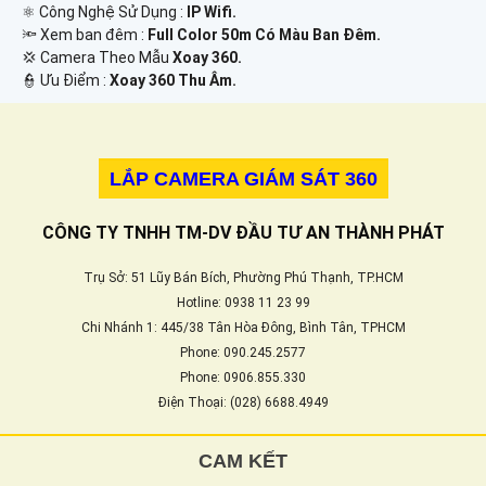
⚛️ Công Nghệ Sử Dụng :
IP Wifi.
🔦 Xem ban đêm :
Full Color 50m Có Màu Ban Đêm.
💢 Camera Theo Mẫu
Xoay 360.
️👮 Ưu Điểm :
Xoay 360 Thu Âm.
LẮP CAMERA GIÁM SÁT 360
CÔNG TY TNHH TM-DV ĐẦU TƯ AN THÀNH PHÁT
Trụ Sở: 51 Lũy Bán Bích, Phường Phú Thạnh, TP.HCM
Hotline: 0938 11 23 99
Chi Nhánh 1: 445/38 Tân Hòa Đông, Bình Tân, TPHCM
Phone: 090.245.2577
Phone: 0906.855.330
Điện Thoại: (028) 6688.4949
CAM KẾT