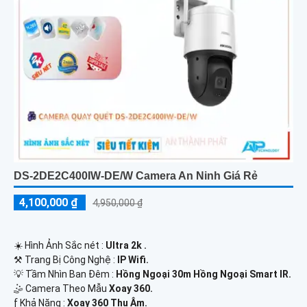
DS-2DE2C400IW-DE/W Camera An Ninh Giá Rẻ
4,100,000 ₫
4,950,000 ₫
☀️ Hình Ảnh Sắc nét :
Ultra 2k .
⚒ Trang Bị Công Nghệ :
IP Wifi.
💡 Tầm Nhìn Ban Đêm :
Hồng Ngoại 30m Hồng Ngoại Smart IR.
🤹 Camera Theo Mẫu
Xoay 360.
️ƒ Khả Năng :
Xoay 360 Thu Âm.