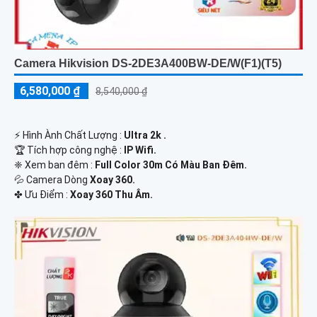
Camera Hikvision DS-2DE3A400BW-DE/W(F1)(T5)
6,580,000 ₫
8,540,000 ₫
️⚡ Hình Ành Chất Lượng :
Ultra 2k .
🏆 Tích hợp công nghệ :
IP Wifi.
❈ Xem ban đêm :
Full Color 30m Có Màu Ban Đêm.
💦 Camera Dòng
Xoay 360.
️✤ Ưu Điểm :
Xoay 360 Thu Âm.