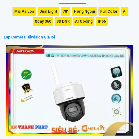
Mic Và Loa
Dual Light
78°
Hồng Ngoại
Full Color
AI
Xoay 360
3D DNR
AI Coding
IP66
Lắp Camera Hikvision Giá Rẻ