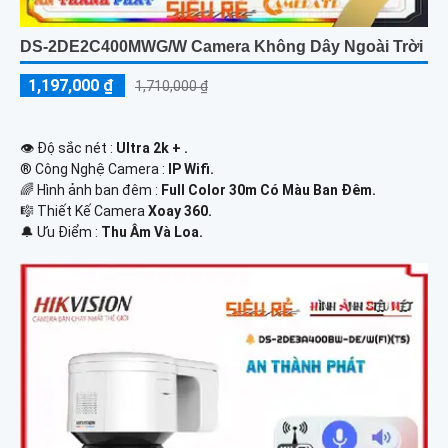
DS-2DE2C400MWG/W Camera Không Dây Ngoài Trời
1,197,000 ₫
1,710,000 ₫
👁 Độ sắc nét :
Ultra 2k + .
®️ Công Nghệ Camera :
IP Wifi.
🌈 Hình ảnh ban đêm :
Full Color 30m Có Màu Ban Ðêm.
🎼️ Thiết Kế Camera
Xoay 360.
️🔔 Ưu Điểm :
Thu Âm Và Loa.