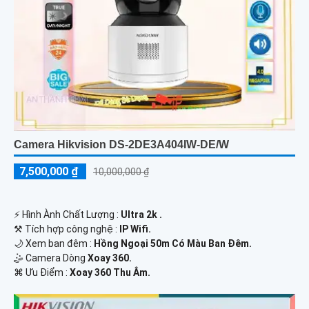
Camera Hikvision DS-2DE3A404IW-DE/W
7,500,000 ₫
10,000,000 ₫
️⚡ Hình Ành Chất Lượng :
Ultra 2k .
⚒ Tích hợp công nghệ :
IP Wifi.
🌙 Xem ban đêm :
Hồng Ngoại 50m Có Màu Ban Đêm.
🤹 Camera Dòng
Xoay 360.
️⌘ Ưu Điểm :
Xoay 360 Thu Âm.