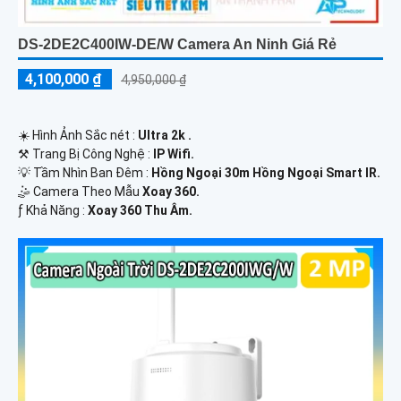
DS-2DE2C400IW-DE/W Camera An Ninh Giá Rẻ
4,100,000 ₫
4,950,000 ₫
☀️ Hình Ảnh Sắc nét :
Ultra 2k .
⚒ Trang Bị Công Nghệ :
IP Wifi.
💡 Tầm Nhìn Ban Đêm :
Hồng Ngoại 30m Hồng Ngoại Smart IR.
🤹 Camera Theo Mẫu
Xoay 360.
️ƒ Khả Năng :
Xoay 360 Thu Âm.