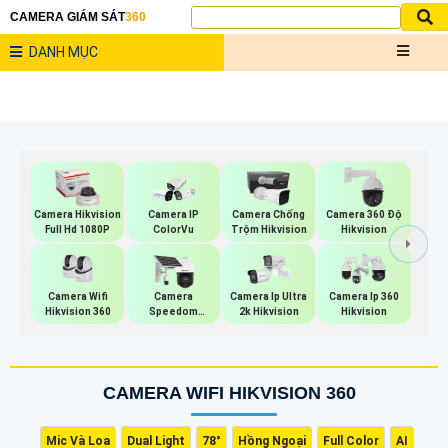
CAMERA GIÁM SÁT
360
DANH MỤC
Camera Hikvision
Camera IP
Camera Chống
Camera 360 Độ
Full Hd 1080P
ColorVu
Trộm Hikvision
Hikvision
Camera Wifi
Camera
Camera Ip Ultra
Camera Ip 360
Hikvision 360
Speedom
2k Hikvision
Hikvision
Hikvision
CAMERA WIFI HIKVISION 360
Mic Và Loa
Dual Light
78°
Hồng Ngoại
Full Color
AI