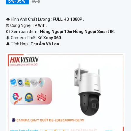
5%-35%
00 ₫
👁 Hình Ành Chất Lượng :
FULL HD 1080P .
®️ Công Nghệ :
IP Wifi.
🌔 Xem ban đêm :
Hồng Ngoại 10m Hồng Ngoại Smart IR.
🐜 Camera Thiết Kế
Xoay 360.
️🔔 Tích Hợp :
Thu Âm Và Loa.