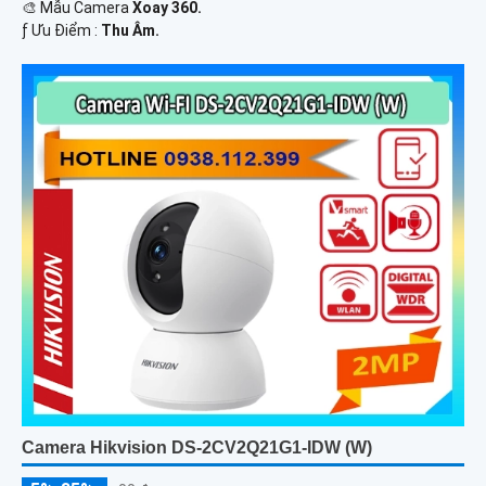
🎨 Mẫu Camera
Xoay 360.
️ƒ Ưu Điểm :
Thu Âm.
Camera Hikvision DS-2CV2Q21G1-IDW (W)