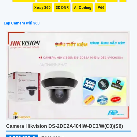
Xoay 360
3D DNR
AI Coding
IP66
Lắp Camera wifi 360
Camera Hikvision DS-2DE2A404IW-DE3/W(C0)(S6)