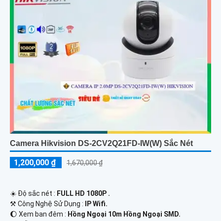
Camera Hikvision DS-2CV2Q21FD-IW(W) Sắc Nét
1,200,000 ₫
1,670,000 ₫
☀️ Độ sắc nét :
FULL HD 1080P .
⚒ Công Nghệ Sử Dụng :
IP Wifi.
🌔 Xem ban đêm :
Hồng Ngoại 10m Hồng Ngoại SMD.