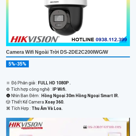
Camera Wifi Ngoài Trời DS-2DE2C200IWG/W
5%-35%
🔆 Độ Phân giải :
FULL HD 1080P .
⚙ Tích hợp công nghệ :
IP Wifi.
🌚 Nhìn Ban Đêm :
Hồng Ngoại 30m Hồng Ngoại Smart IR.
🎲 Thiết Kế Camera
Xoay 360.
️⌘ Tích Hợp :
Thu Âm Và Loa.