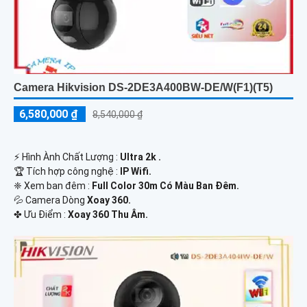
Camera Hikvision DS-2DE3A400BW-DE/W(F1)(T5)
6,580,000 ₫
8,540,000 ₫
️⚡ Hình Ành Chất Lượng :
Ultra 2k .
🏆 Tích hợp công nghệ :
IP Wifi.
❈ Xem ban đêm :
Full Color 30m Có Màu Ban Đêm.
💦 Camera Dòng
Xoay 360.
️✤ Ưu Điểm :
Xoay 360 Thu Âm.