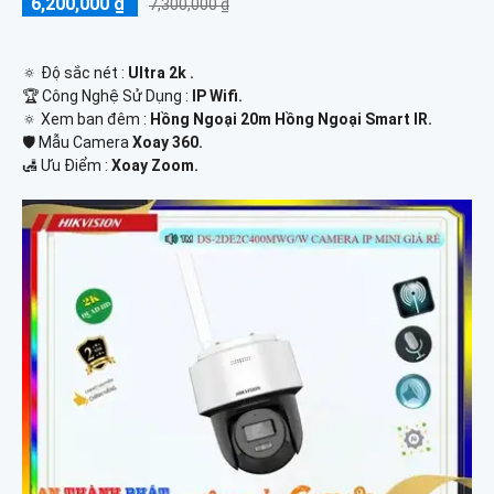
6,200,000 ₫
7,300,000 ₫
🔅 Độ sắc nét :
Ultra 2k .
🏆 Công Nghệ Sử Dụng :
IP Wifi.
🔅 Xem ban đêm :
Hồng Ngoại 20m Hồng Ngoại Smart IR.
🛡 Mẫu Camera
Xoay 360.
️🛃 Ưu Điểm :
Xoay Zoom.