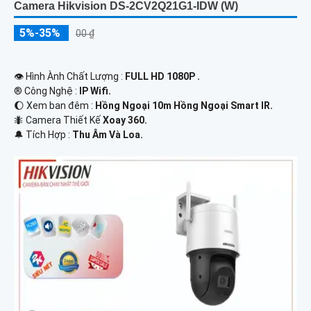
Camera Hikvision DS-2CV2Q21G1-IDW (W)
5%-35%
00 ₫
👁 Hình Ành Chất Lượng :
FULL HD 1080P .
®️ Công Nghệ :
IP Wifi.
🌔 Xem ban đêm :
Hồng Ngoại 10m Hồng Ngoại Smart IR.
🐜 Camera Thiết Kế
Xoay 360.
️🔔 Tích Hợp :
Thu Âm Và Loa.