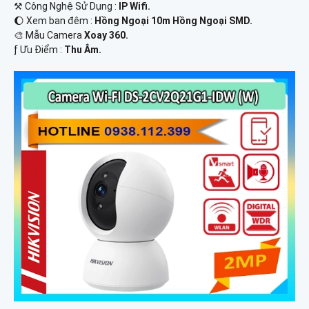
⚒ Công Nghệ Sử Dụng :
IP Wifi.
🌔 Xem ban đêm :
Hồng Ngoại 10m Hồng Ngoại SMD.
🎨 Mẫu Camera
Xoay 360.
️ƒ Ưu Điểm :
Thu Âm.