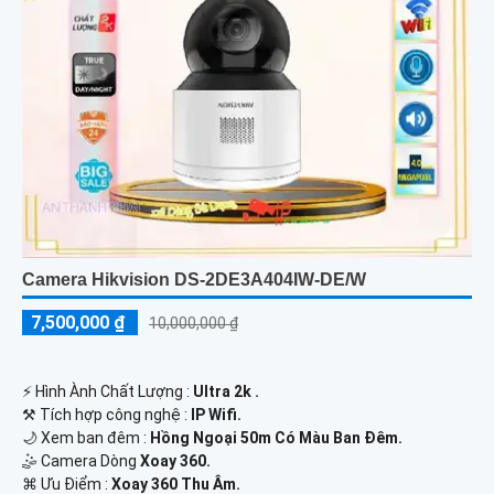
Camera Hikvision DS-2DE3A404IW-DE/W
7,500,000 ₫
10,000,000 ₫
️⚡ Hình Ành Chất Lượng :
Ultra 2k .
⚒ Tích hợp công nghệ :
IP Wifi.
🌙 Xem ban đêm :
Hồng Ngoại 50m Có Màu Ban Đêm.
🤹 Camera Dòng
Xoay 360.
️⌘ Ưu Điểm :
Xoay 360 Thu Âm.