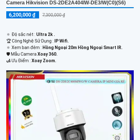
Camera Hikvision DS-2DE2A404IW-DE3/W(C0)(S6)
6,200,000 ₫
7,300,000 ₫
🔅 Độ sắc nét :
Ultra 2k .
🏆 Công Nghệ Sử Dụng :
IP Wifi.
🔅 Xem ban đêm :
Hồng Ngoại 20m Hồng Ngoại Smart IR.
🛡 Mẫu Camera
Xoay 360.
️🛃 Ưu Điểm :
Xoay Zoom.