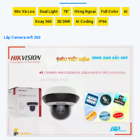
Mic Và Loa
Dual Light
78°
Hồng Ngoại
Full Color
AI
Xoay 360
3D DNR
AI Coding
IP66
Lắp Camera wifi 360