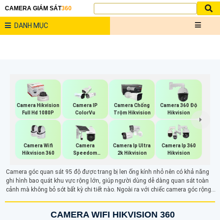
CAMERA GIÁM SÁT
360
DANH MỤC
Camera Hikvision
Camera IP
Camera Chống
Camera 360 Độ
Full Hd 1080P
ColorVu
Trộm Hikvision
Hikvision
Camera Wifi
Camera
Camera Ip Ultra
Camera Ip 360
Hikvision 360
Speedom
2k Hikvision
Hikvision
Hikvision
Camera góc quan sát 95 độ được trang bị len ống kính nhỏ nên có khả năng
ghi hình bao quát khu vực rộng lớn, giúp người dùng dễ dàng quan sát toàn
cảnh mà không bỏ sót bất kỳ chi tiết nào. Ngoài ra với chiếc camera góc rộng
sẽ giúp giảm thiểu việc cần lắp đặt nhiều camera tiết kiệm chi phí hiệu quả.
CAMERA WIFI HIKVISION 360