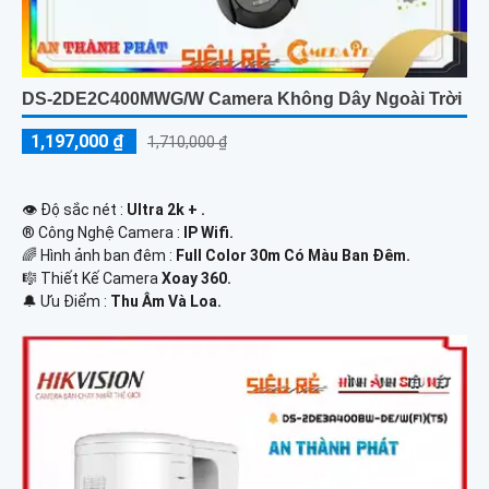
DS-2DE2C400MWG/W Camera Không Dây Ngoài Trời
1,197,000 ₫
1,710,000 ₫
👁 Độ sắc nét :
Ultra 2k + .
®️ Công Nghệ Camera :
IP Wifi.
🌈 Hình ảnh ban đêm :
Full Color 30m Có Màu Ban Ðêm.
🎼️ Thiết Kế Camera
Xoay 360.
️🔔 Ưu Điểm :
Thu Âm Và Loa.