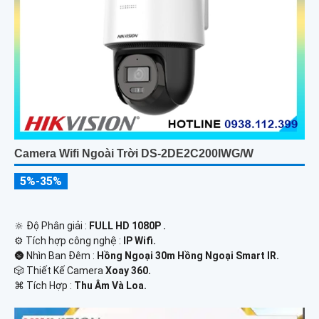
Camera Wifi Ngoài Trời DS-2DE2C200IWG/W
5%-35%
🔆 Độ Phân giải :
FULL HD 1080P .
⚙ Tích hợp công nghệ :
IP Wifi.
🌚 Nhìn Ban Đêm :
Hồng Ngoại 30m Hồng Ngoại Smart IR.
🎲 Thiết Kế Camera
Xoay 360.
️⌘ Tích Hợp :
Thu Âm Và Loa.