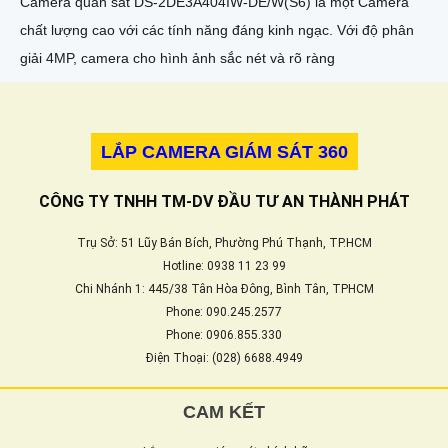
Camera quan sát DS-2DE3A404IW-DE/W(S6) là một Camera
chất lượng cao với các tính năng đáng kinh ngạc. Với độ phân
giải 4MP, camera cho hình ảnh sắc nét và rõ ràng
LẮP CAMERA GIÁM SÁT 360
CÔNG TY TNHH TM-DV ĐẦU TƯ AN THÀNH PHÁT
Trụ Sở: 51 Lũy Bán Bích, Phường Phú Thạnh, TP.HCM
Hotline: 0938 11 23 99
Chi Nhánh 1: 445/38 Tân Hòa Đông, Bình Tân, TPHCM
Phone: 090.245.2577
Phone: 0906.855.330
Điện Thoại: (028) 6688.4949
CAM KẾT