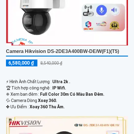
Camera Hikvision DS-2DE3A400BW-DE/W(F1)(T5)
6,580,000 ₫
8,540,000 ₫
️⚡ Hình Ành Chất Lượng :
Ultra 2k .
🏆 Tích hợp công nghệ :
IP Wifi.
❈ Xem ban đêm :
Full Color 30m Có Màu Ban Đêm.
💦 Camera Dòng
Xoay 360.
️✤ Ưu Điểm :
Xoay 360 Thu Âm.