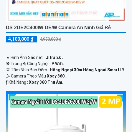
DS-2DE2C400IW-DE/W Camera An Ninh Giá Rẻ
4,100,000 ₫
4,950,000 ₫
☀️ Hình Ảnh Sắc nét :
Ultra 2k .
⚒ Trang Bị Công Nghệ :
IP Wifi.
💡 Tầm Nhìn Ban Đêm :
Hồng Ngoại 30m Hồng Ngoại Smart IR.
🤹 Camera Theo Mẫu
Xoay 360.
️ƒ Khả Năng :
Xoay 360 Thu Âm.