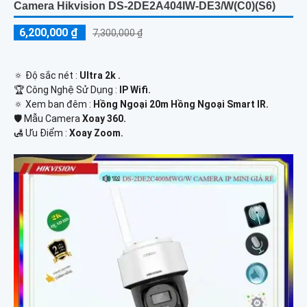
Camera Hikvision DS-2DE2A404IW-DE3/W(C0)(S6)
6,200,000 ₫
7,300,000 ₫
🔅 Độ sắc nét :
Ultra 2k .
🏆 Công Nghệ Sử Dụng :
IP Wifi.
🔅 Xem ban đêm :
Hồng Ngoại 20m Hồng Ngoại Smart IR.
🛡 Mẫu Camera
Xoay 360.
️🛃 Ưu Điểm :
Xoay Zoom.