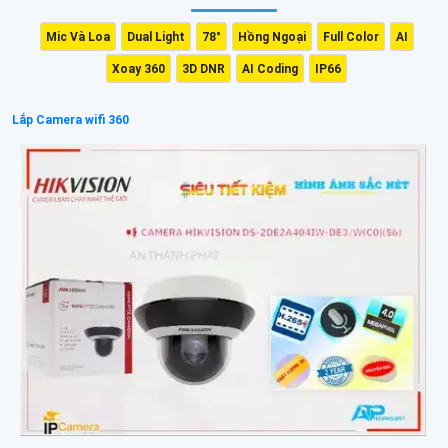
Mic Và Loa
Dual Light
78°
Hồng Ngoại
Full Color
AI
Xoay 360
3D DNR
AI Coding
IP66
Lắp Camera wifi 360