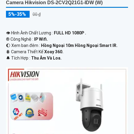
Camera Hikvision DS-2CV2Q21G1-IDW (W)
5%-35%
00 ₫
👁 Hình Ành Chất Lượng :
FULL HD 1080P .
®️ Công Nghệ :
IP Wifi.
🌔 Xem ban đêm :
Hồng Ngoại 10m Hồng Ngoại Smart IR.
🐜 Camera Thiết Kế
Xoay 360.
️🔔 Tích Hợp :
Thu Âm Và Loa.