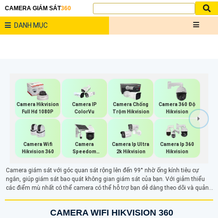
CAMERA GIÁM SÁT
360
DANH MỤC
Camera Hikvision
Camera IP
Camera Chống
Camera 360 Độ
Full Hd 1080P
ColorVu
Trộm Hikvision
Hikvision
Camera Wifi
Camera
Camera Ip Ultra
Camera Ip 360
Hikvision 360
Speedom
2k Hikvision
Hikvision
Hikvision
Camera giám sát với góc quan sát rộng lên đến 99° nhờ ống kính tiêu cự
ngắn, giúp giám sát bao quát không gian giám sát của bạn. Với giảm thiểu
các điểm mù nhất có thể camera có thể hỗ trợ bạn dễ dàng theo dõi và quản
lý an ninh hiệu quả, đảm bảo bảo vệ tối ưu cho khu vực cần giám sát.
CAMERA WIFI HIKVISION 360