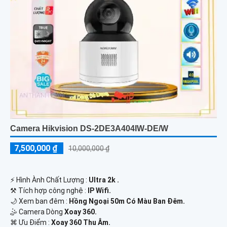
Camera Hikvision DS-2DE3A404IW-DE/W
7,500,000 ₫
10,000,000 ₫
️⚡ Hình Ành Chất Lượng :
Ultra 2k .
⚒ Tích hợp công nghệ :
IP Wifi.
🌙 Xem ban đêm :
Hồng Ngoại 50m Có Màu Ban Đêm.
🤹 Camera Dòng
Xoay 360.
️⌘ Ưu Điểm :
Xoay 360 Thu Âm.