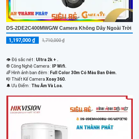
DS-2DE2C400MWG/W Camera Không Dây Ngoài Trời
1,197,000 ₫
1,710,000 ₫
👁 Độ sắc nét :
Ultra 2k + .
®️ Công Nghệ Camera :
IP Wifi.
🌈 Hình ảnh ban đêm :
Full Color 30m Có Màu Ban Ðêm.
🎼️ Thiết Kế Camera
Xoay 360.
️🔔 Ưu Điểm :
Thu Âm Và Loa.