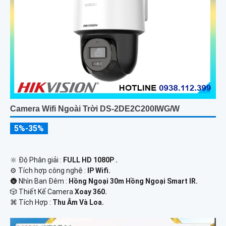
Camera Wifi Ngoài Trời DS-2DE2C200IWG/W
5%-35%
🔆 Độ Phân giải :
FULL HD 1080P .
⚙ Tích hợp công nghệ :
IP Wifi.
🌚 Nhìn Ban Đêm :
Hồng Ngoại 30m Hồng Ngoại Smart IR.
🎲 Thiết Kế Camera
Xoay 360.
️⌘ Tích Hợp :
Thu Âm Và Loa.