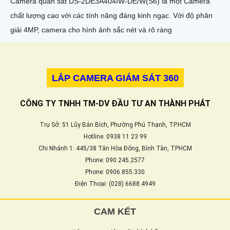
Camera quan sát DS-2DE3A404IW-DE/W(S6) là một Camera
chất lượng cao với các tính năng đáng kinh ngạc. Với độ phân
giải 4MP, camera cho hình ảnh sắc nét và rõ ràng
LẮP CAMERA GIÁM SÁT 360
CÔNG TY TNHH TM-DV ĐẦU TƯ AN THÀNH PHÁT
Trụ Sở: 51 Lũy Bán Bích, Phường Phú Thạnh, TP.HCM
Hotline: 0938 11 23 99
Chi Nhánh 1: 445/38 Tân Hòa Đông, Bình Tân, TPHCM
Phone: 090.245.2577
Phone: 0906.855.330
Điện Thoại: (028) 6688.4949
CAM KẾT