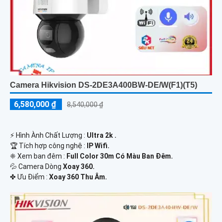
Camera Hikvision DS-2DE3A400BW-DE/W(F1)(T5)
6,580,000 ₫
8,540,000 ₫
️⚡ Hình Ành Chất Lượng :
Ultra 2k .
🏆 Tích hợp công nghệ :
IP Wifi.
❈ Xem ban đêm :
Full Color 30m Có Màu Ban Đêm.
💦 Camera Dòng
Xoay 360.
️✤ Ưu Điểm :
Xoay 360 Thu Âm.