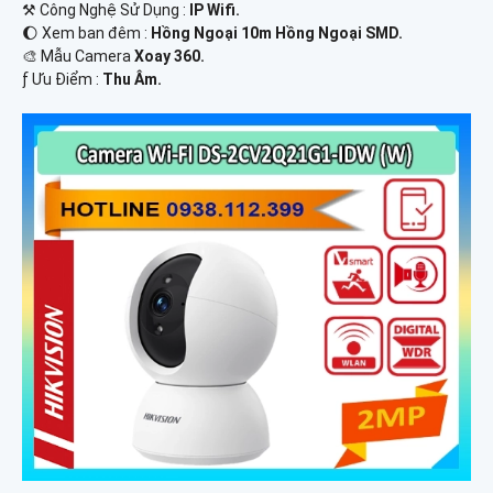
⚒ Công Nghệ Sử Dụng :
IP Wifi.
🌔 Xem ban đêm :
Hồng Ngoại 10m Hồng Ngoại SMD.
🎨 Mẫu Camera
Xoay 360.
️ƒ Ưu Điểm :
Thu Âm.