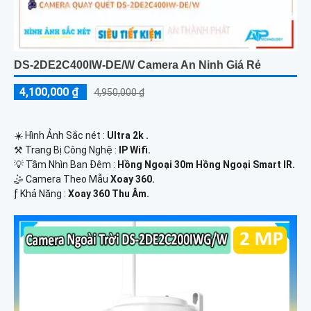
DS-2DE2C400IW-DE/W Camera An Ninh Giá Rẻ
4,100,000 ₫
4,950,000 ₫
☀️ Hình Ảnh Sắc nét :
Ultra 2k .
⚒ Trang Bị Công Nghệ :
IP Wifi.
💡 Tầm Nhìn Ban Đêm :
Hồng Ngoại 30m Hồng Ngoại Smart IR.
🤹 Camera Theo Mẫu
Xoay 360.
️ƒ Khả Năng :
Xoay 360 Thu Âm.