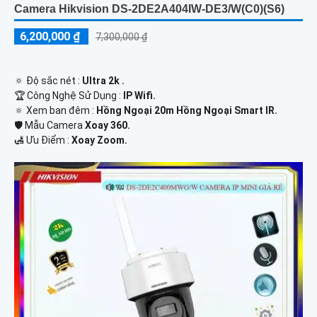
Camera Hikvision DS-2DE2A404IW-DE3/W(C0)(S6)
6,200,000 ₫
7,300,000 ₫
🔅 Độ sắc nét :
Ultra 2k .
🏆 Công Nghệ Sử Dụng :
IP Wifi.
🔅 Xem ban đêm :
Hồng Ngoại 20m Hồng Ngoại Smart IR.
🛡 Mẫu Camera
Xoay 360.
️🛃 Ưu Điểm :
Xoay Zoom.