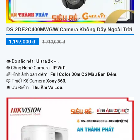
DS-2DE2C400MWG/W Camera Không Dây Ngoài Trời
1,197,000 ₫
1,710,000 ₫
👁 Độ sắc nét :
Ultra 2k + .
®️ Công Nghệ Camera :
IP Wifi.
🌈 Hình ảnh ban đêm :
Full Color 30m Có Màu Ban Ðêm.
🎼️ Thiết Kế Camera
Xoay 360.
️🔔 Ưu Điểm :
Thu Âm Và Loa.