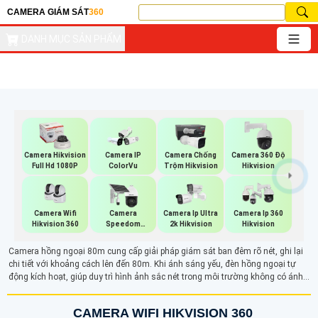
CAMERA GIÁM SÁT
360
DANH MỤC SẢN PHẨM
Camera Hikvision
Camera IP
Camera Chống
Camera 360 Độ
Full Hd 1080P
ColorVu
Trộm Hikvision
Hikvision
Camera Wifi
Camera
Camera Ip Ultra
Camera Ip 360
Hikvision 360
Speedom
2k Hikvision
Hikvision
Hikvision
Camera hồng ngoại 80m cung cấp giải pháp giám sát ban đêm rõ nét, ghi lại
chi tiết với khoảng cách lên đến 80m. Khi ánh sáng yếu, đèn hồng ngoại tự
động kích hoạt, giúp duy trì hình ảnh sắc nét trong môi trường không có ánh
sáng. Với hình ảnh trắng đen rõ ràng và độ nét tốt, camera hồng ngoại có thể
ẩn mình trong bóng tối mà kẻ xấu không phát hiện ra được.
CAMERA WIFI HIKVISION 360