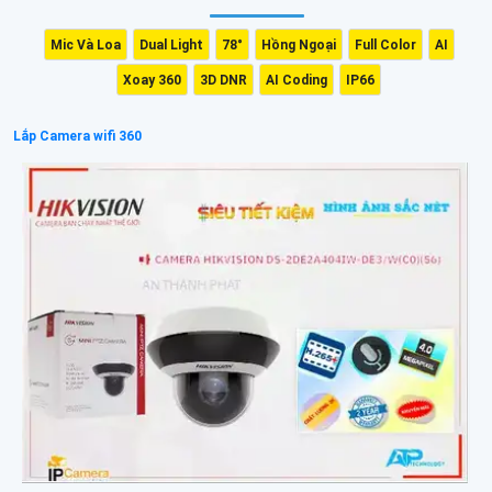
Mic Và Loa
Dual Light
78°
Hồng Ngoại
Full Color
AI
Xoay 360
3D DNR
AI Coding
IP66
Lắp Camera wifi 360