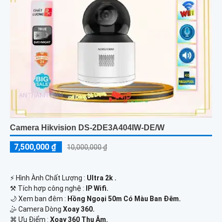
Camera Hikvision DS-2DE3A404IW-DE/W
7,500,000 ₫
10,000,000 ₫
️⚡ Hình Ành Chất Lượng :
Ultra 2k .
⚒ Tích hợp công nghệ :
IP Wifi.
🌙 Xem ban đêm :
Hồng Ngoại 50m Có Màu Ban Đêm.
🤹 Camera Dòng
Xoay 360.
️⌘ Ưu Điểm :
Xoay 360 Thu Âm.