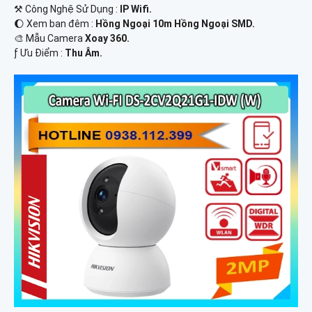
⚒ Công Nghệ Sử Dụng :
IP Wifi.
🌔 Xem ban đêm :
Hồng Ngoại 10m Hồng Ngoại SMD.
🎨 Mẫu Camera
Xoay 360.
️ƒ Ưu Điểm :
Thu Âm.