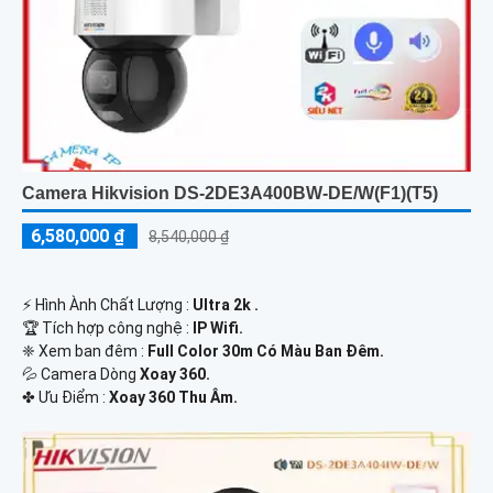
Camera Hikvision DS-2DE3A400BW-DE/W(F1)(T5)
6,580,000 ₫
8,540,000 ₫
️⚡ Hình Ành Chất Lượng :
Ultra 2k .
🏆 Tích hợp công nghệ :
IP Wifi.
❈ Xem ban đêm :
Full Color 30m Có Màu Ban Đêm.
💦 Camera Dòng
Xoay 360.
️✤ Ưu Điểm :
Xoay 360 Thu Âm.