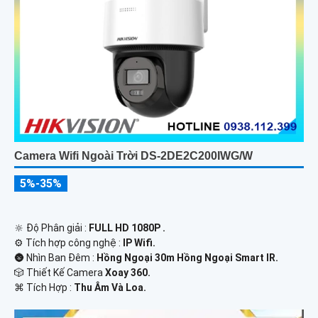
Camera Wifi Ngoài Trời DS-2DE2C200IWG/W
5%-35%
🔆 Độ Phân giải :
FULL HD 1080P .
⚙ Tích hợp công nghệ :
IP Wifi.
🌚 Nhìn Ban Đêm :
Hồng Ngoại 30m Hồng Ngoại Smart IR.
🎲 Thiết Kế Camera
Xoay 360.
️⌘ Tích Hợp :
Thu Âm Và Loa.