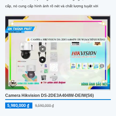
cấp, nó cung cấp hình ảnh rõ nét và chất lượng tuyệt vời
Camera Hikvision DS-2DE3A404IW-DE/W(S6)
5,980,000 ₫
9,590,000 ₫