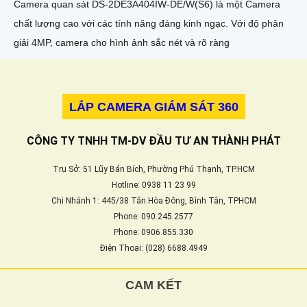
Camera quan sát DS-2DE3A404IW-DE/W(S6) là một Camera
chất lượng cao với các tính năng đáng kinh ngạc. Với độ phân
giải 4MP, camera cho hình ảnh sắc nét và rõ ràng
LẮP CAMERA GIÁM SÁT 360
CÔNG TY TNHH TM-DV ĐẦU TƯ AN THÀNH PHÁT
Trụ Sở: 51 Lũy Bán Bích, Phường Phú Thạnh, TP.HCM
Hotline: 0938 11 23 99
Chi Nhánh 1: 445/38 Tân Hòa Đông, Bình Tân, TPHCM
Phone: 090.245.2577
Phone: 0906.855.330
Điện Thoại: (028) 6688.4949
CAM KẾT