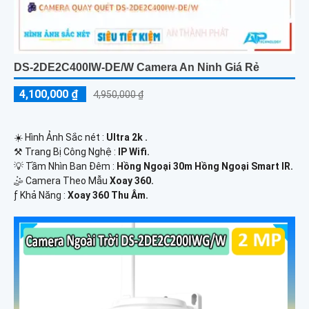
DS-2DE2C400IW-DE/W Camera An Ninh Giá Rẻ
4,100,000 ₫
4,950,000 ₫
☀️ Hình Ảnh Sắc nét :
Ultra 2k .
⚒ Trang Bị Công Nghệ :
IP Wifi.
💡 Tầm Nhìn Ban Đêm :
Hồng Ngoại 30m Hồng Ngoại Smart IR.
🤹 Camera Theo Mẫu
Xoay 360.
️ƒ Khả Năng :
Xoay 360 Thu Âm.