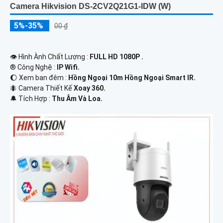
Camera Hikvision DS-2CV2Q21G1-IDW (W)
5%-35%
00 ₫
👁 Hình Ành Chất Lượng :
FULL HD 1080P .
®️ Công Nghệ :
IP Wifi.
🌔 Xem ban đêm :
Hồng Ngoại 10m Hồng Ngoại Smart IR.
🐜 Camera Thiết Kế
Xoay 360.
️🔔 Tích Hợp :
Thu Âm Và Loa.