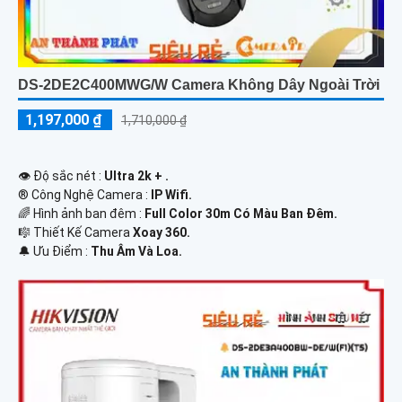
DS-2DE2C400MWG/W Camera Không Dây Ngoài Trời
1,197,000 ₫
1,710,000 ₫
👁 Độ sắc nét :
Ultra 2k + .
®️ Công Nghệ Camera :
IP Wifi.
🌈 Hình ảnh ban đêm :
Full Color 30m Có Màu Ban Ðêm.
🎼️ Thiết Kế Camera
Xoay 360.
️🔔 Ưu Điểm :
Thu Âm Và Loa.