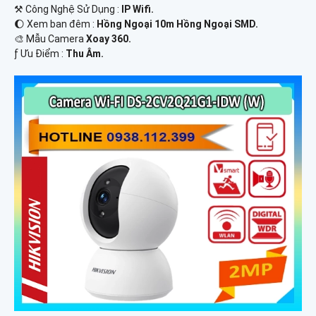
⚒ Công Nghệ Sử Dụng :
IP Wifi.
🌔 Xem ban đêm :
Hồng Ngoại 10m Hồng Ngoại SMD.
🎨 Mẫu Camera
Xoay 360.
️ƒ Ưu Điểm :
Thu Âm.