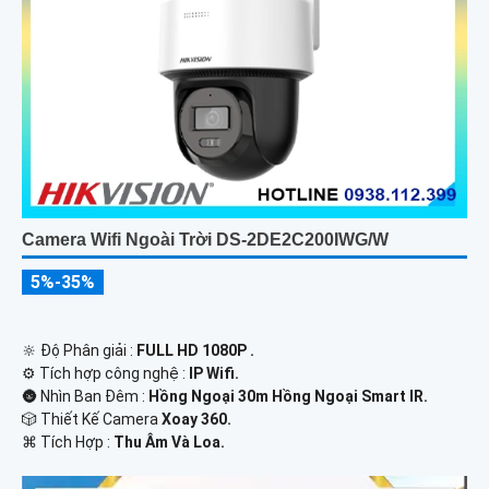
Camera Wifi Ngoài Trời DS-2DE2C200IWG/W
5%-35%
🔆 Độ Phân giải :
FULL HD 1080P .
⚙ Tích hợp công nghệ :
IP Wifi.
🌚 Nhìn Ban Đêm :
Hồng Ngoại 30m Hồng Ngoại Smart IR.
🎲 Thiết Kế Camera
Xoay 360.
️⌘ Tích Hợp :
Thu Âm Và Loa.