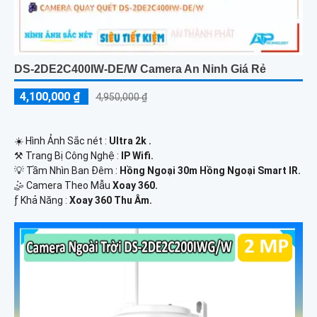
DS-2DE2C400IW-DE/W Camera An Ninh Giá Rẻ
4,100,000 ₫
4,950,000 ₫
☀️ Hình Ảnh Sắc nét :
Ultra 2k .
⚒ Trang Bị Công Nghệ :
IP Wifi.
💡 Tầm Nhìn Ban Đêm :
Hồng Ngoại 30m Hồng Ngoại Smart IR.
🤹 Camera Theo Mẫu
Xoay 360.
️ƒ Khả Năng :
Xoay 360 Thu Âm.