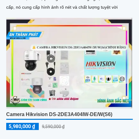
cấp, nó cung cấp hình ảnh rõ nét và chất lượng tuyệt vời
Camera Hikvision DS-2DE3A404IW-DE/W(S6)
5,980,000 ₫
9,590,000 ₫