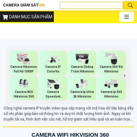
CAMERA GIÁM SÁT
360
DANH MỤC SẢN PHẨM
Camera Hikvision
Camera IP
Camera Chống
Camera 360 Độ
Full Hd 1080P
ColorVu
Trộm Hikvision
Hikvision
Camera Wifi
Camera
Camera Ip Ultra
Camera Ip 360
Hikvision 360
Speedom
2k Hikvision
Hikvision
Hikvision
Công nghệ camera IP truyền video qua cáp mạng với mã hóa dữ liệu bằng dãy
số nhị phân giúp bảo vệ thông tin và duy trì chất lượng hình ảnh. Ngay cả khi
truyền tải xa, hình ảnh vẫn sắc nét, hỗ trợ giám sát hiệu quả và an toàn trong
mọi điều kiện.
CAMERA WIFI HIKVISION 360