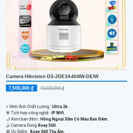
Camera Hikvision DS-2DE3A404IW-DE/W
7,500,000 ₫
10,000,000 ₫
️⚡ Hình Ành Chất Lượng :
Ultra 2k .
⚒ Tích hợp công nghệ :
IP Wifi.
🌙 Xem ban đêm :
Hồng Ngoại 50m Có Màu Ban Đêm.
🤹 Camera Dòng
Xoay 360.
️⌘ Ưu Điểm :
Xoay 360 Thu Âm.