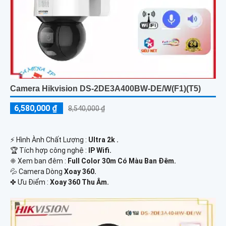
Camera Hikvision DS-2DE3A400BW-DE/W(F1)(T5)
6,580,000 ₫
8,540,000 ₫
️⚡ Hình Ành Chất Lượng :
Ultra 2k .
🏆 Tích hợp công nghệ :
IP Wifi.
❈ Xem ban đêm :
Full Color 30m Có Màu Ban Đêm.
💦 Camera Dòng
Xoay 360.
️✤ Ưu Điểm :
Xoay 360 Thu Âm.