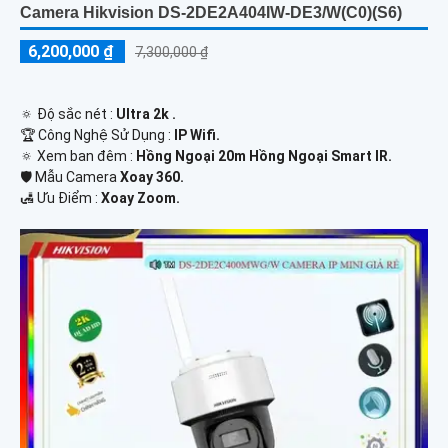
Camera Hikvision DS-2DE2A404IW-DE3/W(C0)(S6)
6,200,000 ₫
7,300,000 ₫
🔅 Độ sắc nét :
Ultra 2k .
🏆 Công Nghệ Sử Dụng :
IP Wifi.
🔅 Xem ban đêm :
Hồng Ngoại 20m Hồng Ngoại Smart IR.
🛡 Mẫu Camera
Xoay 360.
️🛃 Ưu Điểm :
Xoay Zoom.