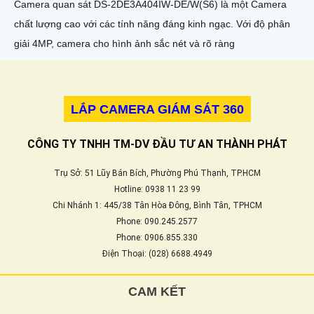
Camera quan sát DS-2DE3A404IW-DE/W(S6) là một Camera
chất lượng cao với các tính năng đáng kinh ngạc. Với độ phân
giải 4MP, camera cho hình ảnh sắc nét và rõ ràng
LẮP CAMERA GIÁM SÁT 360
CÔNG TY TNHH TM-DV ĐẦU TƯ AN THÀNH PHÁT
Trụ Sở: 51 Lũy Bán Bích, Phường Phú Thạnh, TP.HCM
Hotline: 0938 11 23 99
Chi Nhánh 1: 445/38 Tân Hòa Đông, Bình Tân, TPHCM
Phone: 090.245.2577
Phone: 0906.855.330
Điện Thoại: (028) 6688.4949
CAM KẾT