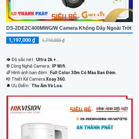
DS-2DE2C400MWG/W Camera Không Dây Ngoài Trời
1,197,000 ₫
1,710,000 ₫
👁 Độ sắc nét :
Ultra 2k + .
®️ Công Nghệ Camera :
IP Wifi.
🌈 Hình ảnh ban đêm :
Full Color 30m Có Màu Ban Ðêm.
🎼️ Thiết Kế Camera
Xoay 360.
️🔔 Ưu Điểm :
Thu Âm Và Loa.