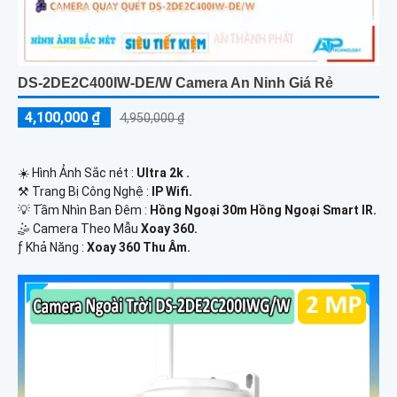
DS-2DE2C400IW-DE/W Camera An Ninh Giá Rẻ
4,100,000 ₫
4,950,000 ₫
☀️ Hình Ảnh Sắc nét :
Ultra 2k .
⚒ Trang Bị Công Nghệ :
IP Wifi.
💡 Tầm Nhìn Ban Đêm :
Hồng Ngoại 30m Hồng Ngoại Smart IR.
🤹 Camera Theo Mẫu
Xoay 360.
️ƒ Khả Năng :
Xoay 360 Thu Âm.