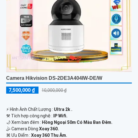
Camera Hikvision DS-2DE3A404IW-DE/W
7,500,000 ₫
10,000,000 ₫
️⚡ Hình Ành Chất Lượng :
Ultra 2k .
⚒ Tích hợp công nghệ :
IP Wifi.
🌙 Xem ban đêm :
Hồng Ngoại 50m Có Màu Ban Đêm.
🤹 Camera Dòng
Xoay 360.
️⌘ Ưu Điểm :
Xoay 360 Thu Âm.