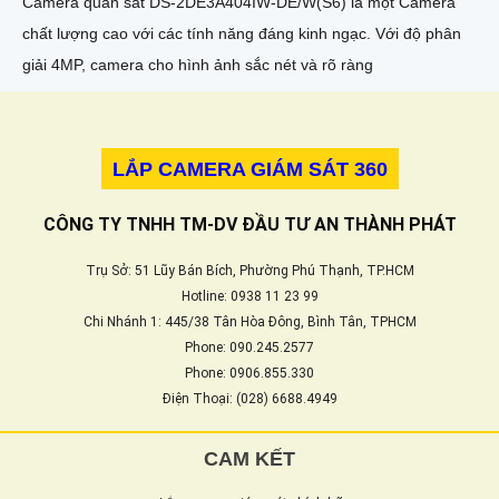
Camera quan sát DS-2DE3A404IW-DE/W(S6) là một Camera
chất lượng cao với các tính năng đáng kinh ngạc. Với độ phân
giải 4MP, camera cho hình ảnh sắc nét và rõ ràng
LẮP CAMERA GIÁM SÁT 360
CÔNG TY TNHH TM-DV ĐẦU TƯ AN THÀNH PHÁT
Trụ Sở: 51 Lũy Bán Bích, Phường Phú Thạnh, TP.HCM
Hotline: 0938 11 23 99
Chi Nhánh 1: 445/38 Tân Hòa Đông, Bình Tân, TPHCM
Phone: 090.245.2577
Phone: 0906.855.330
Điện Thoại: (028) 6688.4949
CAM KẾT