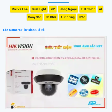
Mic Và Loa
Dual Light
78°
Hồng Ngoại
Full Color
AI
Xoay 360
3D DNR
AI Coding
IP66
Lắp Camera Hikvision Giá Rẻ