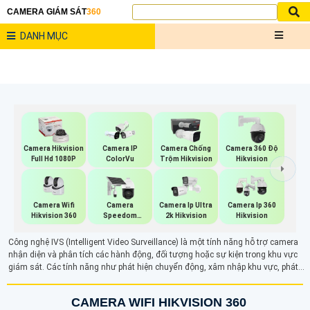
CAMERA GIÁM SÁT
360
DANH MỤC
Camera Hikvision
Camera IP
Camera Chống
Camera 360 Độ
Full Hd 1080P
ColorVu
Trộm Hikvision
Hikvision
Camera Wifi
Camera
Camera Ip Ultra
Camera Ip 360
Hikvision 360
Speedom
2k Hikvision
Hikvision
Hikvision
Công nghệ IVS (Intelligent Video Surveillance) là một tính năng hỗ trợ camera
nhận diện và phân tích các hành động, đối tượng hoặc sự kiện trong khu vực
giám sát. Các tính năng như phát hiện chuyển động, xâm nhập khu vực, phát
hiện đối tượng bỏ rơi hay mất tích giúp nâng cao hiệu quả bảo vệ an ninh. IVS
tự động cảnh báo khi có sự cố, tối ưu hóa việc giám sát và quản lý an ninh
CAMERA WIFI HIKVISION 360
trong các tình huống khác nhau.