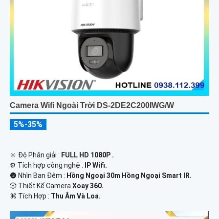
Camera Wifi Ngoài Trời DS-2DE2C200IWG/W
5%-35%
🔆 Độ Phân giải :
FULL HD 1080P .
⚙ Tích hợp công nghệ :
IP Wifi.
🌚 Nhìn Ban Đêm :
Hồng Ngoại 30m Hồng Ngoại Smart IR.
🎲 Thiết Kế Camera
Xoay 360.
️⌘ Tích Hợp :
Thu Âm Và Loa.