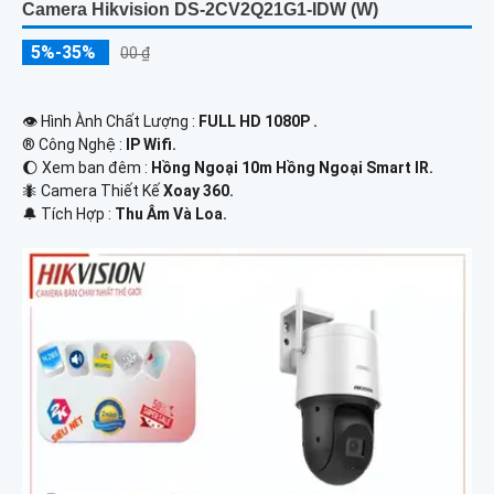
Camera Hikvision DS-2CV2Q21G1-IDW (W)
5%-35%
00 ₫
👁 Hình Ành Chất Lượng :
FULL HD 1080P .
®️ Công Nghệ :
IP Wifi.
🌔 Xem ban đêm :
Hồng Ngoại 10m Hồng Ngoại Smart IR.
🐜 Camera Thiết Kế
Xoay 360.
️🔔 Tích Hợp :
Thu Âm Và Loa.