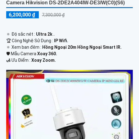
Camera Hikvision DS-2DE2A404IW-DE3/W(C0)(S6)
6,200,000 ₫
7,300,000 ₫
🔅 Độ sắc nét :
Ultra 2k .
🏆 Công Nghệ Sử Dụng :
IP Wifi.
🔅 Xem ban đêm :
Hồng Ngoại 20m Hồng Ngoại Smart IR.
🛡 Mẫu Camera
Xoay 360.
️🛃 Ưu Điểm :
Xoay Zoom.