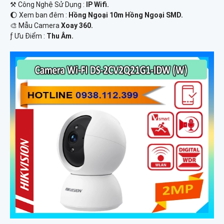
⚒ Công Nghệ Sử Dụng :
IP Wifi.
🌔 Xem ban đêm :
Hồng Ngoại 10m Hồng Ngoại SMD.
🎨 Mẫu Camera
Xoay 360.
️ƒ Ưu Điểm :
Thu Âm.