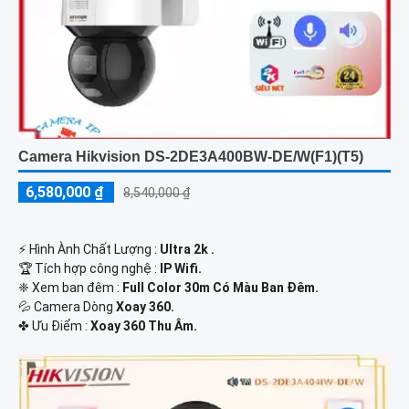
Camera Hikvision DS-2DE3A400BW-DE/W(F1)(T5)
6,580,000 ₫
8,540,000 ₫
️⚡ Hình Ành Chất Lượng :
Ultra 2k .
🏆 Tích hợp công nghệ :
IP Wifi.
❈ Xem ban đêm :
Full Color 30m Có Màu Ban Đêm.
💦 Camera Dòng
Xoay 360.
️✤ Ưu Điểm :
Xoay 360 Thu Âm.