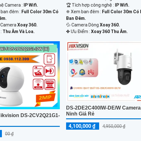
🏆 Tích hợp công nghệ :
IP Wifi.
hệ Camera :
IP Wifi.
❈ Xem ban đêm :
Full Color 30m Có
h ban đêm :
Full Color 30m Có
Ban Đêm.
êm.
💦 Camera Dòng
Xoay 360.
Kế Camera
Xoay 360.
️✤ Ưu Điểm :
Xoay 360 Thu Âm.
 :
Thu Âm Và Loa.
DS-2DE2C400IW-DE/W Camera
Ninh Giá Rẻ
ikvision DS-2CV2Q21G1-
4,100,000 ₫
4,950,000 ₫
00 ₫