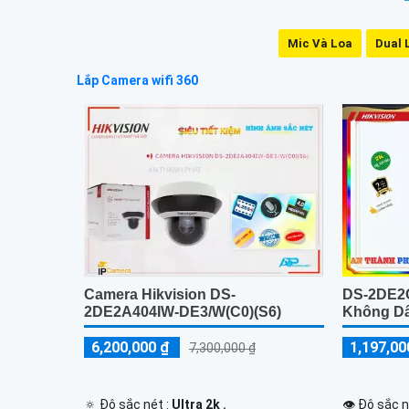
Mic Và Loa
Dual 
Lắp Camera wifi 360
Camera Hikvision DS-
DS-2DE2
2DE2A404IW-DE3/W(C0)(S6)
Không Dâ
6,200,000 ₫
1,197,00
7,300,000 ₫
🔅 Độ sắc nét :
Ultra 2k .
👁 Độ sắc n