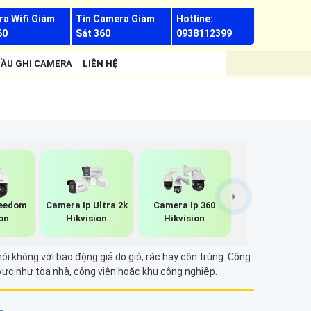
a Wifi Giám
Tin Camera Giám
Hotline:
60
Sát 360
0938112399
ẦU GHI CAMERA
LIÊN HỆ
eedom
Camera Ip Ultra 2k
Camera Ip 360
on
Hikvision
Hikvision
i không với báo động giả do gió, rác hay côn trùng. Công
 vực như tòa nhà, công viên hoặc khu công nghiệp.