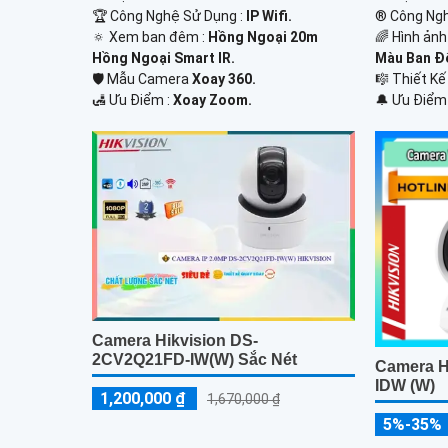
🏆 Công Nghệ Sử Dụng :
IP Wifi.
®️ Công Ng
🔅 Xem ban đêm :
Hồng Ngoại 20m
🌈 Hình ản
Hồng Ngoại Smart IR.
Màu Ban Ð
🛡 Mẫu Camera
Xoay 360.
🎼️ Thiết 
️🛃 Ưu Điểm :
Xoay Zoom.
️🔔 Ưu Điểm
Camera Hikvision DS-
2CV2Q21FD-IW(W) Sắc Nét
Camera H
IDW (W)
1,200,000 ₫
1,670,000 ₫
5%-35%