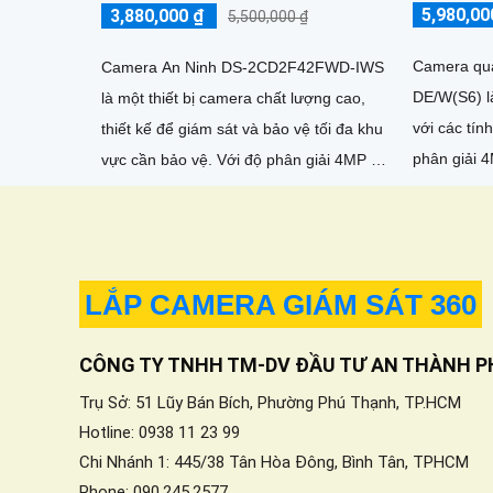
5,980,00
3,880,000 ₫
5,500,000 ₫
Camera qu
Camera An Ninh DS-2CD2F42FWD-IWS
DE/W(S6) l
là một thiết bị camera chất lượng cao,
với các tính 
thiết kế để giám sát và bảo vệ tối đa khu
phân giải 
vực cần bảo vệ. Với độ phân giải 4MP và
nét và rõ r
công nghệ hình ảnh cao cấp, nó cung
cấp hình ảnh rõ nét và chất lượng tuyệt
vời
LẮP CAMERA GIÁM SÁT 360
CÔNG TY TNHH TM-DV ĐẦU TƯ AN THÀNH P
Trụ Sở: 51 Lũy Bán Bích, Phường Phú Thạnh, TP.HCM
Hotline: 0938 11 23 99
Chi Nhánh 1: 445/38 Tân Hòa Đông, Bình Tân, TPHCM
Phone: 090.245.2577