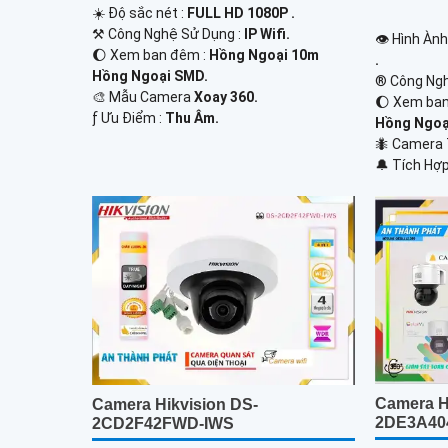
☀️ Độ sắc nét :
FULL HD 1080P .
⚒ Công Nghệ Sử Dụng :
IP Wifi.
👁 Hình Àn
🌔 Xem ban đêm :
Hồng Ngoại 10m
.
Hồng Ngoại SMD.
®️ Công Ng
🎨 Mẫu Camera
Xoay 360.
🌔 Xem ba
️ƒ Ưu Điểm :
Thu Âm.
Hồng Ngoại
🐜 Camera 
️🔔 Tích Hợp
Camera H
Camera Hikvision DS-
2DE3A40
2CD2F42FWD-IWS