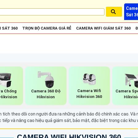
Camer
Sát 3
 SÁT 360
TRỌN BỘ CAMERA GIÁ RẺ
CAMERA WIFI GIÁM SÁT 360
Đ
Camera Wifi
a Chống
Camera 360 Độ
Camera Sp
Hikvision 360
Hikvision
Hikvision
Hikvisi
tích theo dõi con người đưa ra những cảnh báo độ chính xác cao. Và nó
c tiếp và nâng cao hiệu quả giám sát, bảo mật, đặc biệt trong các khu
CAMERA WIFI HIKVISION 360