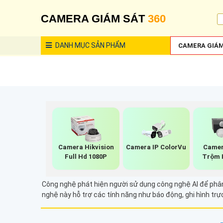
CAMERA GIÁM SÁT
360
DANH MỤC
SẢN PHẨM
CAMERA GIÁM
Camera Hikvision
Camera IP ColorVu
Camer
Full Hd 1080P
Trộm 
Công nghệ phát hiện người sử dụng công nghệ AI để phân 
nghệ này hỗ trợ các tính năng như báo động, ghi hình trự