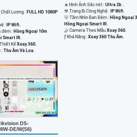
☀️ Hình Ảnh Sắc nét :
Ultra 2k .
⚒ Trang Bị Công Nghệ :
IP Wifi.
h Chất Lượng :
FULL HD 1080P
💡 Tầm Nhìn Ban Đêm :
Hồng Ngoại 
Hồng Ngoại Smart IR.
hệ :
IP Wifi.
🤹 Camera Theo Mẫu
Xoay 360.
n đêm :
Hồng Ngoại 10m
️ƒ Khả Năng :
Xoay 360 Thu Âm.
 Smart IR.
Thiết Kế
Xoay 360.
 :
Thu Âm Và Loa.
ikvision DS-
4IW-DE/W(S6)