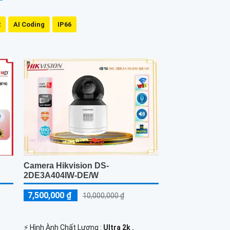
R
AI Coding
IP66
Camera Hikvision DS-
2DE3A404IW-DE/W
7,500,000 ₫
10,000,000 ₫
️⚡ Hình Ành Chất Lượng :
Ultra 2k .