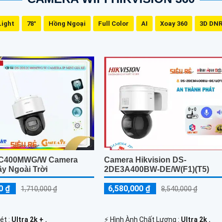
Light
78°
Hồng Ngoại
Full Color
AI
Xoay 360
3D DN
Camera Hikvision DS-
C400MWG/W Camera
2DE3A400BW-DE/W(F1)(T5)
y Ngoài Trời
6,580,000 ₫
0 ₫
8,540,000 ₫
1,710,000 ₫
️⚡ Hình Ành Chất Lượng :
Ultra 2k .
ét :
Ultra 2k + .