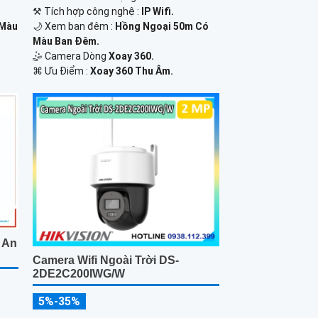
⚒ Tích hợp công nghệ :
IP Wifi.
 Màu
🌙 Xem ban đêm :
Hồng Ngoại 50m Có
Màu Ban Đêm.
🤹 Camera Dòng
Xoay 360.
️⌘ Ưu Điểm :
Xoay 360 Thu Âm.
 An
Camera Wifi Ngoài Trời DS-
2DE2C200IWG/W
5%-35%