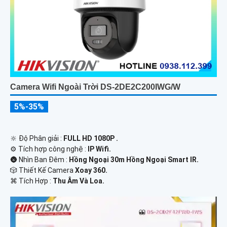
Camera Wifi Ngoài Trời DS-2DE2C200IWG/W
5%-35%
🔆 Độ Phân giải :
FULL HD 1080P .
⚙ Tích hợp công nghệ :
IP Wifi.
🌚 Nhìn Ban Đêm :
Hồng Ngoại 30m Hồng Ngoại Smart IR.
🎲 Thiết Kế Camera
Xoay 360.
️⌘ Tích Hợp :
Thu Âm Và Loa.