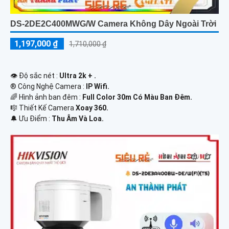
DS-2DE2C400MWG/W Camera Không Dây Ngoài Trời
1,197,000 ₫
1,710,000 ₫
👁 Độ sắc nét :
Ultra 2k + .
®️ Công Nghệ Camera :
IP Wifi.
🌈 Hình ảnh ban đêm :
Full Color 30m Có Màu Ban Ðêm.
🎼️ Thiết Kế Camera
Xoay 360.
️🔔 Ưu Điểm :
Thu Âm Và Loa.