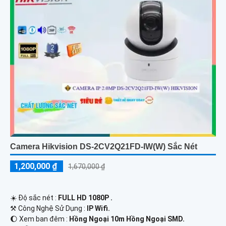
Camera Hikvision DS-2CV2Q21FD-IW(W) Sắc Nét
1,200,000 ₫
1,670,000 ₫
☀️ Độ sắc nét :
FULL HD 1080P .
⚒ Công Nghệ Sử Dụng :
IP Wifi.
🌔 Xem ban đêm :
Hồng Ngoại 10m Hồng Ngoại SMD.