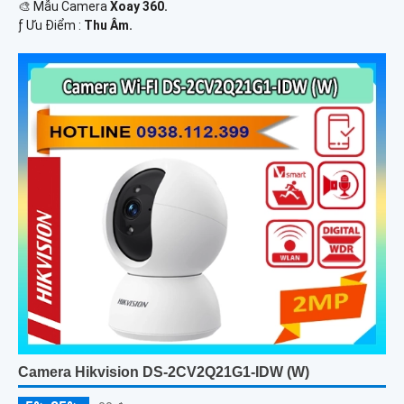
🎨 Mẫu Camera
Xoay 360.
️ƒ Ưu Điểm :
Thu Âm.
Camera Hikvision DS-2CV2Q21G1-IDW (W)