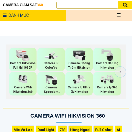
CAMERA GIÁM SÁT
360
DANH MỤC
Camera Hikvision
Camera IP
Camera Chống
Camera 360 Độ
Full Hd 1080P
ColorVu
Trộm Hikvision
Hikvision
Camera Wifi
Camera
Camera Ip Ultra
Camera Ip 360
Hikvision 360
Speedom
2k Hikvision
Hikvision
Hikvision
CAMERA WIFI HIKVISION 360
Mic Và Loa
Dual Light
78°
Hồng Ngoại
Full Color
AI