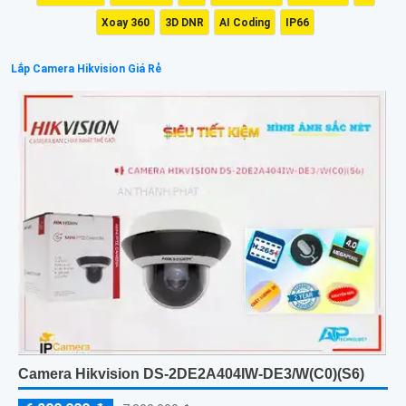
Xoay 360
3D DNR
AI Coding
IP66
Lắp Camera Hikvision Giá Rẻ
Camera Hikvision DS-2DE2A404IW-DE3/W(C0)(S6)