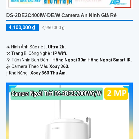
DS-2DE2C400IW-DE/W Camera An Ninh Giá Rẻ
4,100,000 ₫
4,950,000 ₫
☀️ Hình Ảnh Sắc nét :
Ultra 2k .
⚒ Trang Bị Công Nghệ :
IP Wifi.
💡 Tầm Nhìn Ban Đêm :
Hồng Ngoại 30m Hồng Ngoại Smart IR.
🤹 Camera Theo Mẫu
Xoay 360.
️ƒ Khả Năng :
Xoay 360 Thu Âm.