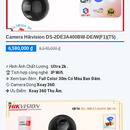
Camera Hikvision DS-2DE3A400BW-DE/W(F1)(T5)
6,580,000 ₫
8,540,000 ₫
️⚡ Hình Ành Chất Lượng :
Ultra 2k .
🏆 Tích hợp công nghệ :
IP Wifi.
❈ Xem ban đêm :
Full Color 30m Có Màu Ban Đêm.
💦 Camera Dòng
Xoay 360.
️✤ Ưu Điểm :
Xoay 360 Thu Âm.