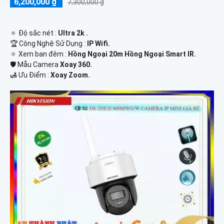
6,200,000 ₫
7,300,000 ₫
🔅 Độ sắc nét :
Ultra 2k .
🏆 Công Nghệ Sử Dụng :
IP Wifi.
🔅 Xem ban đêm :
Hồng Ngoại 20m Hồng Ngoại Smart IR.
🛡 Mẫu Camera
Xoay 360.
️🛃 Ưu Điểm :
Xoay Zoom.