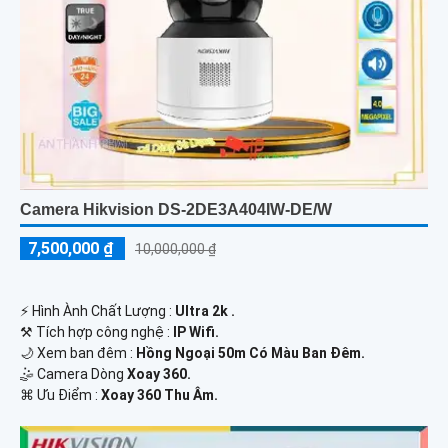
Camera Hikvision DS-2DE3A404IW-DE/W
7,500,000 ₫
10,000,000 ₫
️⚡ Hình Ành Chất Lượng :
Ultra 2k .
⚒ Tích hợp công nghệ :
IP Wifi.
🌙 Xem ban đêm :
Hồng Ngoại 50m Có Màu Ban Đêm.
🤹 Camera Dòng
Xoay 360.
️⌘ Ưu Điểm :
Xoay 360 Thu Âm.