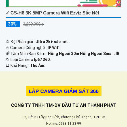
✓ CS-H8 3K 5MP Camera Wifi Ezviz Sắc Nét
30%
3,290,000 ₫
🔆 Độ Phân giải :
Ultra 2k+ sắc nét .
⚛️ Camera Công nghệ :
IP Wifi.
🌈 Tầm Nhìn Ban Đêm :
Hồng Ngoại 30m Hồng Ngoại Smart IR.
🔩 Loại Camera
Ip67 360.
️🔮 Khả Năng :
Thu Âm.
LẮP CAMERA GIÁM SÁT 360
CÔNG TY TNHH TM-DV ĐẦU TƯ AN THÀNH PHÁT
Trụ Sở: 51 Lũy Bán Bích, Phường Phú Thạnh, TP.HCM
Hotline: 0938 11 23 99