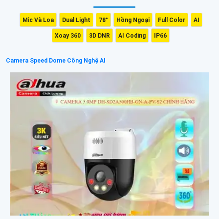
Mic Và Loa
Dual Light
78°
Hồng Ngoại
Full Color
AI
Xoay 360
3D DNR
AI Coding
IP66
Camera Speed Dome Công Nghệ AI