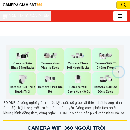
CAMERA GIÁM SÁT
360
DANH MỤC SẢN PHẨM
Camera Siêu
Camera Nhựa
Camera Theo
Camera Wifi Có
Nhạy Sáng Ezviz
Plastic Ezviz
Dỏi Người Ezviz
Chống Trộm
Ezviz
Camera 360 Ezviz
Camera Ezviz Giá
Camera Wifi
Camera 360 Báo
Ngoài Trời
Rẻ
Ezviz Xoay 360
Động Ezviz
Độ
3D-DNR là công nghệ giảm nhiễu kỹ thuật số giúp cải thiện chất lượng hình
ảnh, đặc biệt trong môi trường ánh sáng yếu. Bằng cách phân tích nhiều
khung hình đồng thời, công nghệ 3D-DNR so sánh các pixel khác nhau và loại
bỏ nhiễu hình, giảm hiện tượng hạt lấm tấm trên hình ảnh.
CAMERA WIFI 360 NGOÀI TRỜI