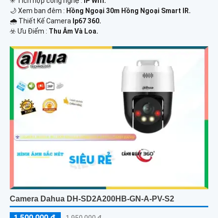
✳️ Tích hợp công nghệ :
IP Wifi.
🌙 Xem ban đêm :
Hồng Ngoại 30m Hồng Ngoại Smart IR.
🌧️ Thiết Kế Camera
Ip67 360.
️☣️ Ưu Điểm :
Thu Âm Và Loa.
Camera Dahua DH-SD2A200HB-GN-A-PV-S2
1,500,000 ₫
1,950,000 ₫