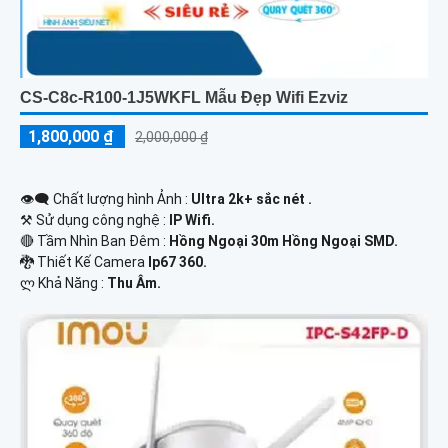
CS-C8c-R100-1J5WKFL Mẫu Đẹp Wifi Ezviz
1,800,000 ₫
2,000,000 ₫
👁️‍🗨 Chất lượng hình Ảnh :
Ultra 2k+ sắc nét .
⚒ Sử dụng công nghệ :
IP Wifi.
🔴 Tầm Nhìn Ban Đêm :
Hồng Ngoại 30m Hồng Ngoại SMD.
🐉️ Thiết Kế Camera
Ip67 360.
️ლ Khả Năng :
Thu Âm.