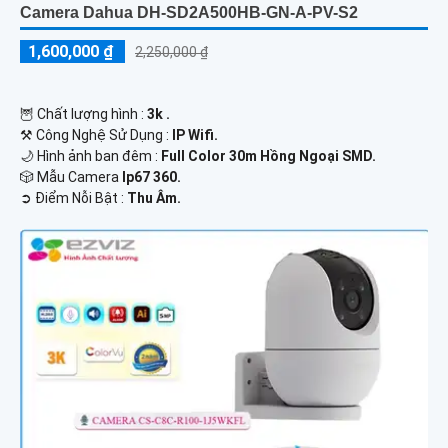
Camera Dahua DH-SD2A500HB-GN-A-PV-S2
1,600,000 ₫
2,250,000 ₫
🦉 Chất lượng hình :
3k .
⚒ Công Nghệ Sử Dụng :
IP Wifi.
🌙 Hình ảnh ban đêm :
Full Color 30m Hồng Ngoại SMD.
🎲 Mẫu Camera
Ip67 360.
️➲ Điểm Nỗi Bật :
Thu Âm.