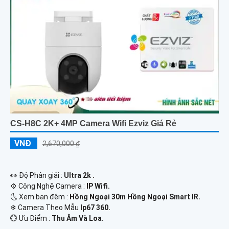
CS-H8C 2K+ 4MP Camera Wifi Ezviz Giá Rẻ
VNĐ
2,670,000 ₫
️👀 Độ Phân giải :
Ultra 2k .
⚙ Công Nghệ Camera :
IP Wifi.
🌜 Xem ban đêm :
Hồng Ngoại 30m Hồng Ngoại Smart IR.
❄ Camera Theo Mẫu
Ip67 360.
️💮 Ưu Điểm :
Thu Âm Và Loa.