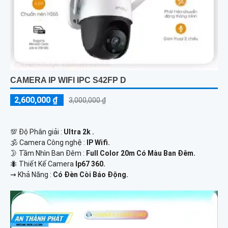
CAMERA IP WIFI IPC S42FP D
2,600,000 ₫
3,000,000 ₫
💯 Độ Phân giải :
Ultra 2k .
🕉️ Camera Công nghệ :
IP Wifi.
🌛 Tầm Nhìn Ban Đêm :
Full Color 20m Có Màu Ban Đêm.
🐜 Thiết Kế Camera
Ip67 360.
️⇝ Khả Năng :
Có Đèn Còi Báo Động.