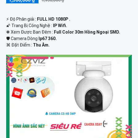
️⚡ Độ Phân giải :
FULL HD 1080P .
🌠 Trang Bị Công Nghệ :
IP Wifi.
❃ Xem Được Ban Đêm :
Full Color 30m Hồng Ngoại SMD.
🛡 Camera Dòng
Ip67 360.
️⌘ Đặt Điểm :
Thu Âm.