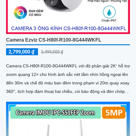
Camera Ezviz CS-H80f-R100-8G444WKFL
2,799,000 ₫
3,499,000 ₫
Camera CS-H80f-R100-8G444WKFL với độ phân giải 2K⁺ hỗ trợ
zoom quang 12× cho hình ảnh sắc nét tầm nhìn hồng ngoại lên
đến 30m và chế độ màu ban đêm trong phạm vi 20m quay xoay
360°, tích hợp đàm thoại hai chiều, còi báo động và đèn chớp,
camera giúp nâng cao an ninh hiệu quả. Đạt chuẩn IP67 có khả
năng chống bụi, nước, đảm bảo hoạt động ổn định trong mọi
điều kiện thời tiết