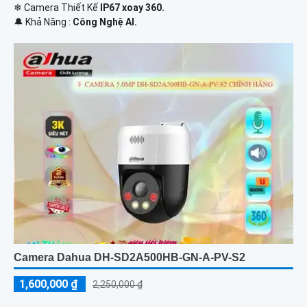
❄ Camera Thiết Kế
IP67 xoay 360.
️🔔 Khả Năng :
Công Nghệ AI.
Camera Dahua DH-SD2A500HB-GN-A-PV-S2
1,600,000 ₫
2,250,000 ₫