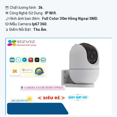
🦉 Chất lượng hình :
3k .
⚒ Công Nghệ Sử Dụng :
IP Wifi.
🌙 Hình ảnh ban đêm :
Full Color 30m Hồng Ngoại SMD.
🎲 Mẫu Camera
Ip67 360.
️➲ Điểm Nỗi Bật :
Thu Âm.