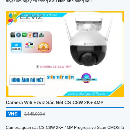
tuyệt vời ngay cả trong điều kiện ánh sáng yếu
Camera Wifi Ezviz Sắc Nét CS-C8W 2K+ 4MP
VNĐ
3,540,000 ₫
Camera quan sát CS-C8W 2K+ 4MP Progressive Scan CMOS là