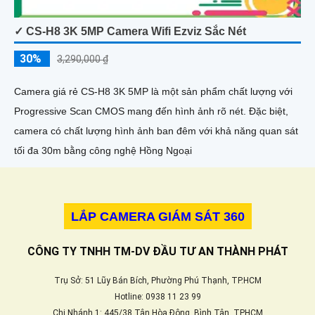
✓ CS-H8 3K 5MP Camera Wifi Ezviz Sắc Nét
30%
3,290,000 ₫
Camera giá rẻ CS-H8 3K 5MP là một sản phẩm chất lượng với
Progressive Scan CMOS mang đến hình ảnh rõ nét. Đặc biệt,
camera có chất lượng hình ảnh ban đêm với khả năng quan sát
tối đa 30m bằng công nghệ Hồng Ngoại
LẮP CAMERA GIÁM SÁT 360
CÔNG TY TNHH TM-DV ĐẦU TƯ AN THÀNH PHÁT
Trụ Sở: 51 Lũy Bán Bích, Phường Phú Thạnh, TP.HCM
Hotline: 0938 11 23 99
Chi Nhánh 1: 445/38 Tân Hòa Đông, Bình Tân, TPHCM