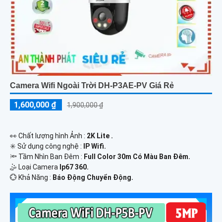
Camera Wifi Ngoài Trời DH-P3AE-PV Giá Rẻ
1,600,000 ₫
1,900,000 ₫
️👀 Chất lượng hình Ảnh :
2K Lite .
✳️ Sử dụng công nghệ :
IP Wifi.
🔦 Tầm Nhìn Ban Đêm :
Full Color 30m Có Màu Ban Ðêm.
🤹 Loại Camera
Ip67 360.
️💮 Khả Năng :
Báo Động Chuyển Động.