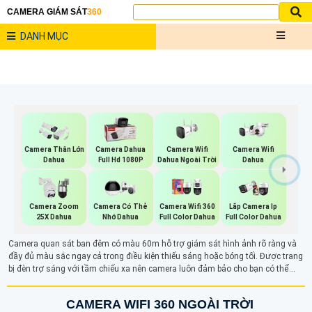
CAMERA GIÁM SÁT
360
DANH MỤC
Camera Wifi
Camera Wifi
Camera Thân Lớn
Camera Dahua
Dahua Ngoài Trời
Dahua
Dahua
Full Hd 1080P
Camera Zoom
Camera Có Thẻ
Camera Wifi 360
Lắp Camera Ip
25X Dahua
Nhớ Dahua
Full Color Dahua
Full Color Dahua
Camera quan sát ban đêm có màu 60m hỗ trợ giám sát hình ảnh rõ ràng và
đầy đủ màu sắc ngay cả trong điều kiện thiếu sáng hoặc bóng tối. Được trang
bị đèn trợ sáng với tầm chiếu xa nên camera luôn đảm bảo cho bạn có thể
giám sát an ninh liên tục 24/24 hiệu quả
CAMERA WIFI 360 NGOÀI TRỜI