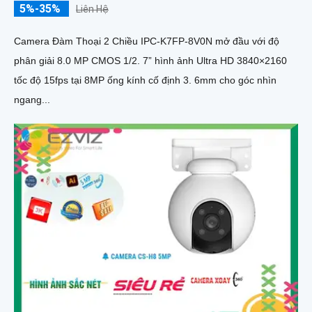
5%-35%
Liên Hệ
Camera Đàm Thoại 2 Chiều IPC-K7FP-8V0N mở đầu với độ
phân giải 8.0 MP CMOS 1/2. 7” hình ảnh Ultra HD 3840×2160
tốc độ 15fps tại 8MP ống kính cố định 3. 6mm cho góc nhìn
ngang...