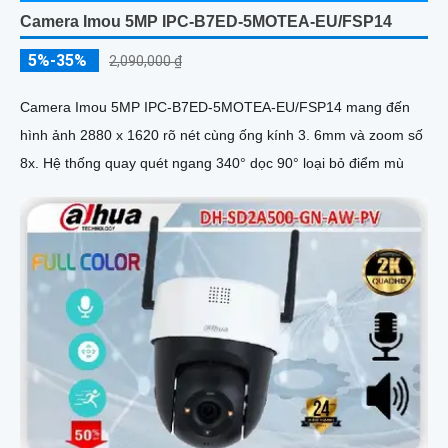
Camera Imou 5MP IPC-B7ED-5MOTEA-EU/FSP14
5%-35%
2,090,000 ₫
Camera Imou 5MP IPC-B7ED-5MOTEA-EU/FSP14 mang đến
hình ảnh 2880 x 1620 rõ nét cùng ống kính 3. 6mm và zoom số
8x. Hệ thống quay quét ngang 340° dọc 90° loại bỏ điểm mù