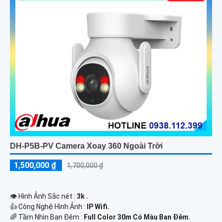
DH-P5B-PV Camera Xoay 360 Ngoài Trời
1,500,000 ₫
1,700,000 ₫
👁 Hình Ảnh Sắc nét :
3k .
👍 Công Nghệ Hình Ảnh :
IP Wifi.
🌈 Tầm Nhìn Ban Đêm :
Full Color 30m Có Màu Ban Ðêm.