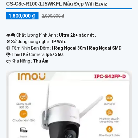
CS-C8c-R100-1J5WKFL Mẫu Đẹp Wifi Ezviz
1,800,000 ₫
2,000,000 ₫
👁️‍🗨 Chất lượng hình Ảnh :
Ultra 2k+ sắc nét .
⚒ Sử dụng công nghệ :
IP Wifi.
🔴 Tầm Nhìn Ban Đêm :
Hồng Ngoại 30m Hồng Ngoại SMD.
🐉️ Thiết Kế Camera
Ip67 360.
️ლ Khả Năng :
Thu Âm.