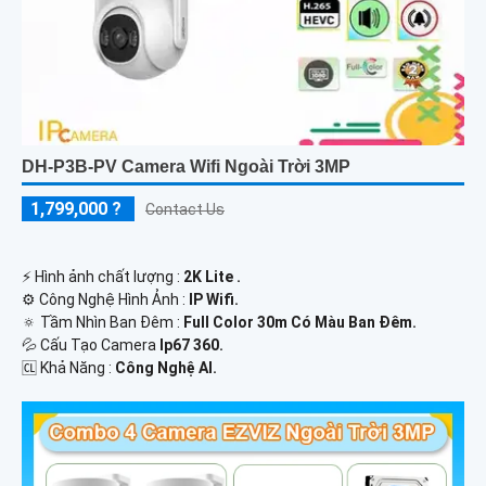
DH-P3B-PV Camera Wifi Ngoài Trời 3MP
1,799,000 ?
Contact Us
️⚡ Hình ảnh chất lượng :
2K Lite .
⚙ Công Nghệ Hình Ảnh :
IP Wifi.
🔅 Tầm Nhìn Ban Đêm :
Full Color 30m Có Màu Ban Ðêm.
💦 Cấu Tạo Camera
Ip67 360.
️🆑 Khả Năng :
Công Nghệ AI.