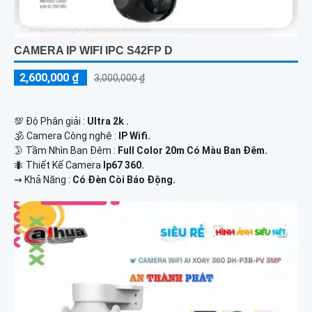
CAMERA IP WIFI IPC S42FP D
2,600,000 ₫
3,000,000 ₫
💯 Độ Phân giải :
Ultra 2k .
🕉️ Camera Công nghệ :
IP Wifi.
🌛 Tầm Nhìn Ban Đêm :
Full Color 20m Có Màu Ban Đêm.
🐜 Thiết Kế Camera
Ip67 360.
️⇝ Khả Năng :
Có Đèn Còi Báo Động.