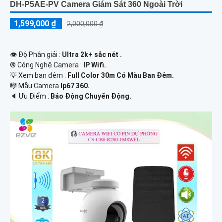
DH-P5AE-PV Camera Giám Sát 360 Ngoài Trời
1,599,000 ₫
2,000,000 ₫
👁 Độ Phân giải :
Ultra 2k+ sắc nét .
®️ Công Nghệ Camera :
IP Wifi.
💡 Xem ban đêm :
Full Color 30m Có Màu Ban Ðêm.
🎼️ Mẫu Camera
Ip67 360.
️🔈 Ưu Điểm :
Báo Động Chuyển Động.