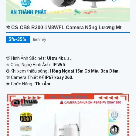
✲ CS-CB8-R200-1M8WFL Camera Năng Lương Mt
5%-35%
liên hệ
💯 Hình Ảnh Sắc nét :
Ultra 4k 👍🏾 .
✳️ Công Nghệ Hình Ảnh :
IP Wifi.
✪ Khi xem thiếu sáng :
Hồng Ngoại 15m Có Màu Ban Ðêm.
⚒ Camera Thiết Kế
IP67 xoay 360.
️♚ Chức Năng :
Thu Âm.