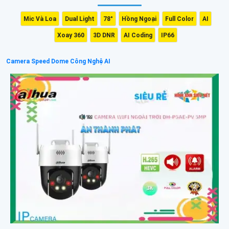
Mic Và Loa
Dual Light
78°
Hồng Ngoại
Full Color
AI
Xoay 360
3D DNR
AI Coding
IP66
Camera Speed Dome Công Nghệ AI