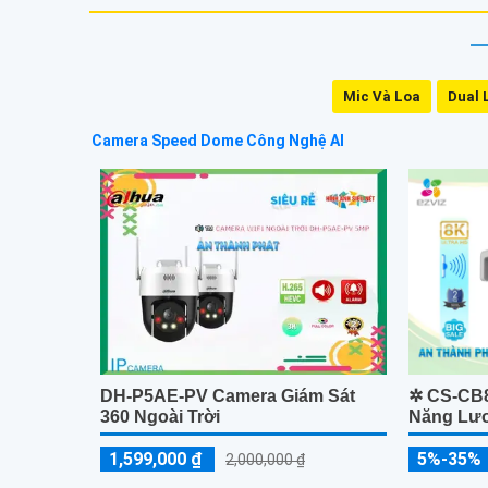
Mic Và Loa
Dual 
Camera Speed Dome Công Nghệ AI
DH-P5AE-PV Camera Giám Sát
✲ CS-CB
360 Ngoài Trời
Năng Lư
1,599,000 ₫
5%-35%
2,000,000 ₫