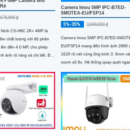
K+ 4MP Camera Wifi
 Rẻ
Camera Imou 5MP IPC-B7ED-
5MOTEA-EU/FSP14
,670,000 ₫
5%-35%
2,090,000 ₫
 Ninh CS-H8C 2K+ 4MP là
Camera Imou 5MP IPC-B7ED-5MOT
ẩm chất lượng với độ phân
EU/FSP14 mang đến hình ảnh 2880 
t lên đến 4.0 MP, cho phép
1620 rõ nét cùng ống kính 3. 6mm v
 ảnh rõ ràng và chi tiết. Bên
zoom số 8x. Hệ thống quay quét ngang
amera này còn có...
340° dọc 90° loại bỏ điểm mù