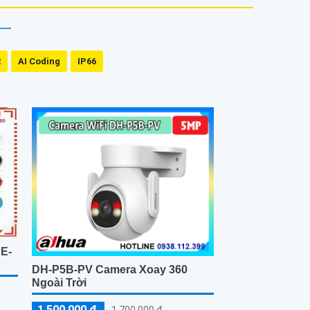
R
AI Coding
IP66
AE-
DH-P5B-PV Camera Xoay 360
Ngoài Trời
1,500,000 ₫