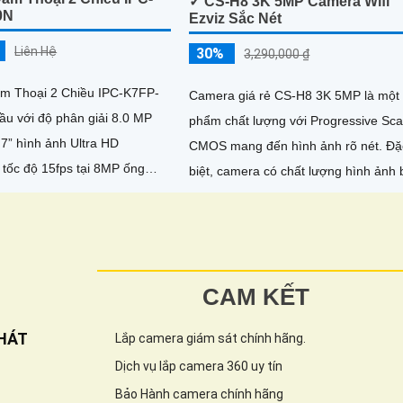
✓ CS-H8 3K 5MP Camera Wifi
0N
Ezviz Sắc Nét
Liên Hệ
30%
3,290,000 ₫
m Thoại 2 Chiều IPC-K7FP-
Camera giá rẻ CS-H8 3K 5MP là một
u với độ phân giải 8.0 MP
phẩm chất lượng với Progressive Sc
7” hình ảnh Ultra HD
CMOS mang đến hình ảnh rõ nét. Đặc
tốc độ 15fps tại 8MP ống
biệt, camera có chất lượng hình ảnh
nh 3. 6mm cho góc nhìn
đêm với khả năng quan sát tối đa 30
bằng công nghệ Hồng Ngoại
CAM KẾT
HÁT
Lắp camera giám sát chính hãng.
Dịch vụ lắp camera 360 uy tín
Bảo Hành camera chính hãng