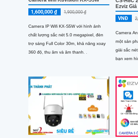
CS-H8C 2
Ezviz Giá
1,600,000 ₫
1,900,000 ₫
VNĐ
2
Camera IP Wifi KX-S5W với hình ảnh
Camera An
chất lượng sắc nét 5.0 megapixel, đèn
một sản ph
trợ sáng Full Color 30m, khả năng xoay
giải sắc né
360 độ, thu âm và âm thanh. .
bạn xem hình
cạnh đó, c