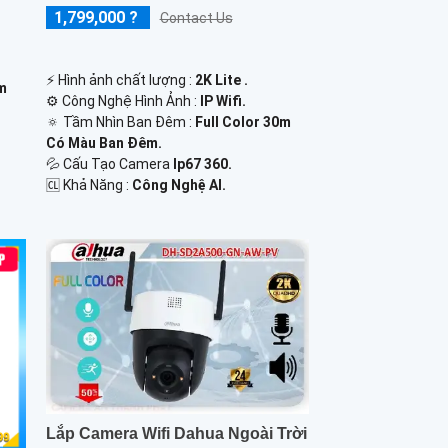
1,799,000 ?
Contact Us
️⚡ Hình ảnh chất lượng :
2K Lite .
0m
⚙ Công Nghệ Hình Ảnh :
IP Wifi.
🔅 Tầm Nhìn Ban Đêm :
Full Color 30m
Có Màu Ban Ðêm.
💦 Cấu Tạo Camera
Ip67 360.
️🆑 Khả Năng :
Công Nghệ AI.
Lắp Camera Wifi Dahua Ngoài Trời