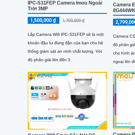
IPC-S31FEP Camera Imou Ngoài
Camera E
Trời 3MP
8G444W
1,500,000 ₫
1,700,000 ₫
2,799,00
Lắp Camera Wifi IPC-S31FEP sẽ là một
Camera CS
khoản đầu tư đúng đắn của bạn cho hệ
độ phân gi
thống giám sát an ninh chất lượng. Với
cho hình ả
độ phân giải lên đến 3
ngoại lên 
đêm trong 
tích hợp đà
động và đè
cao an ninh hiệu quả
khả năng c
động ổn địn
Camera Đ