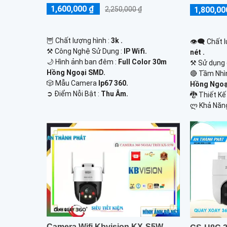
1,600,000 ₫
1,800,00
2,250,000 ₫
🦉 Chất lượng hình :
3k .
👁️‍🗨 Chất
⚒ Công Nghệ Sử Dụng :
IP Wifi.
nét .
🌙 Hình ảnh ban đêm :
Full Color 30m
⚒ Sử dụng 
Hồng Ngoại SMD.
🔴 Tầm Nhì
🎲 Mẫu Camera
Ip67 360.
Hồng Ngoạ
️➲ Điểm Nỗi Bật :
Thu Âm.
🐉️ Thiết 
️ლ Khả Năn
Camera Wifi Kbvision KX-S5W