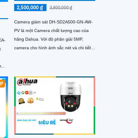
2,500,000 ₫
3,800,000 ₫
Camera giám sát DH-SD2A500-GN-AW-
PV là một Camera chất lượng cao của
hãng Dahua. Với độ phân giải 5MP,
EA-
camera cho hình ảnh sắc nét và chi tiết.
x
Thiết kế công nghệ Starlight cho...
à