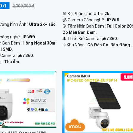
0 ₫
2,000,000 ₫
💯 Độ Phân giải :
Ultra 2k .
🕉️ Camera Công nghệ :
IP Wifi.
 lượng hình Ảnh :
Ultra 2k+ sắc
🌛 Tầm Nhìn Ban Đêm :
Full Color 2
Có Màu Ban Đêm.
công nghệ :
IP Wifi.
🐜 Thiết Kế Camera
Ip67 360.
n Ban Đêm :
Hồng Ngoại 30m
️⇝ Khả Năng :
Có Đèn Còi Báo Động.
i SMD.
Kế Camera
Ip67 360.
g :
Thu Âm.