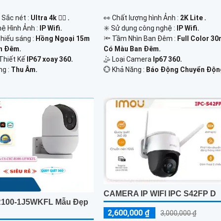
 Sắc nét :
Ultra 4k 👍🏾 .
️👀 Chất lượng hình Ảnh :
2K Lite .
hệ Hình Ảnh :
IP Wifi.
✳️ Sử dụng công nghệ :
IP Wifi.
hiếu sáng :
Hồng Ngoại 15m
🔦 Tầm Nhìn Ban Đêm :
Full Color 3
n Ðêm.
Có Màu Ban Ðêm.
Thiết Kế
IP67 xoay 360.
🤹 Loại Camera
Ip67 360.
ng :
Thu Âm.
️💮 Khả Năng :
Báo Động Chuyển Độn
CAMERA IP WIFI IPC S42FP D
R100-1J5WKFL Mẫu Đẹp
2,600,000 ₫
3,000,000 ₫