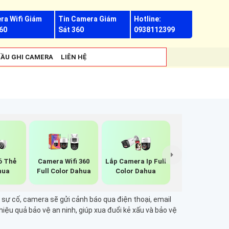
ra Wifi Giám
Tin Camera Giám
Hotline:
60
Sát 360
0938112399
ẦU GHI CAMERA
LIÊN HỆ
ó Thẻ
Camera Wifi 360
Lắp Camera Ip Full
hua
Full Color Dahua
Color Dahua
sự cố, camera sẽ gửi cảnh báo qua điện thoại, email
ệu quả bảo vệ an ninh, giúp xua đuổi kẻ xấu và bảo vệ