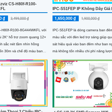
zviz CS-H80f-R100-
KFL
IPC-S51FEP IP Không Dây Giá
0 ₫
1,650,000 ₫
3,499,000 ₫
1,900,000 ₫
-H80f-R100-8G444WKFL với
IPC-S51FEP là dòng camera ban đê
ải 2K⁺ hỗ trợ zoom quang 12×
màu sắc với đèn led trợ sáng giúp q
nh sắc nét tầm nhìn hồng
sát hiệu quả vào ban đêm như ban n
đến 30m và chế độ màu ban
mà không tốn nhiều chi phí năng lượ
phạm vi 20m quay xoay 360°,
Thiết bị được trang bị...
m thoại hai chiều, còi báo
n chớp, camera giúp nâng
. Đạt chuẩn IP67 có
hống bụi, nước, đảm bảo hoạt
h trong mọi điều kiện thời tiết
àm Thoại 2 Chiều IPC-