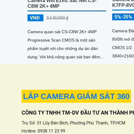
Camera Wifi Ezviz Sắc Nét CS-
K7FP-8V
C8W 2K+ 4MP
5%-35%
VNĐ
3,540,000 ₫
Camera Đà
Camera quan sát CS-C8W 2K+ 4MP
8V0N mở đầ
Progressive Scan CMOS là một sản
CMOS 1/2. 
phẩm tuyệt vời cho những dự án dân
3840×2160 
dụng. Với khả năng quan sát ban đêm
kính cố đị
thông qua công nghệ Hồng Ngoại 30m,
ngang...
camera này mang lại hình ảnh rõ nét đến
4
LẮP CAMERA GIÁM SÁT 360
CÔNG TY TNHH TM-DV ĐẦU TƯ AN THÀNH P
Trụ Sở: 51 Lũy Bán Bích, Phường Phú Thạnh, TP.HCM
Hotline: 0938 11 23 99