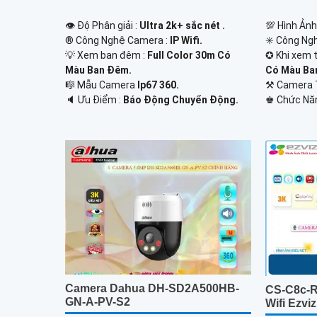
👁 Độ Phân giải :
Ultra 2k+ sắc nét .
💯 Hình Ảnh
®️ Công Nghệ Camera :
IP Wifi.
✳️ Công Ng
💡 Xem ban đêm :
Full Color 30m Có
✪ Khi xem t
Màu Ban Ðêm.
Có Màu Ba
🎼️ Mẫu Camera
Ip67 360.
⚒ Camera 
️🔈 Ưu Điểm :
Báo Động Chuyển Động.
️♚ Chức Nă
Camera Dahua DH-SD2A500HB-
CS-C8c-
GN-A-PV-S2
Wifi Ezviz