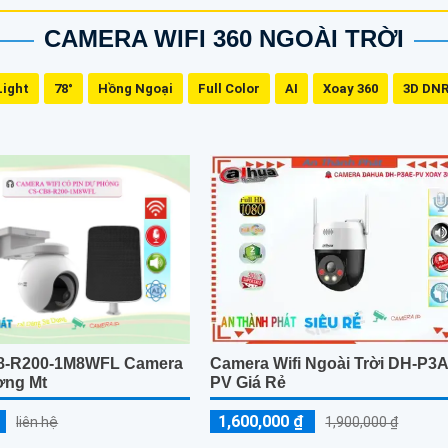
CAMERA WIFI 360 NGOÀI TRỜI
Light
78°
Hồng Ngoại
Full Color
AI
Xoay 360
3D DN
8-R200-1M8WFL Camera
Camera Wifi Ngoài Trời DH-P3
ơng Mt
PV Giá Rẻ
1,600,000 ₫
liên hệ
1,900,000 ₫