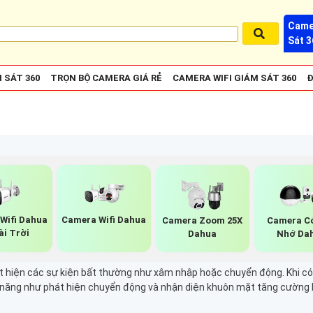
Came
Sát 3
 SÁT 360
TRỌN BỘ CAMERA GIÁ RẺ
CAMERA WIFI GIÁM SÁT 360
Đ
Wifi Dahua
Camera Wifi Dahua
Camera Zoom 25X
Camera C
ài Trời
Dahua
Nhớ Da
t hiện các sự kiện bất thường như xâm nhập hoặc chuyển động. Khi có 
h năng như phát hiện chuyển động và nhận diện khuôn mặt tăng cường hi