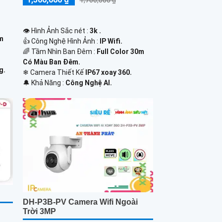
1,700,000 ₫
👁 Hình Ảnh Sắc nét :
3k .
0m
👍 Công Nghệ Hình Ảnh :
IP Wifi.
🌈 Tầm Nhìn Ban Đêm :
Full Color 30m
Có Màu Ban Ðêm.
g.
❄ Camera Thiết Kế
IP67 xoay 360.
️🔔 Khả Năng :
Công Nghệ AI.
DH-P3B-PV Camera Wifi Ngoài
Trời 3MP