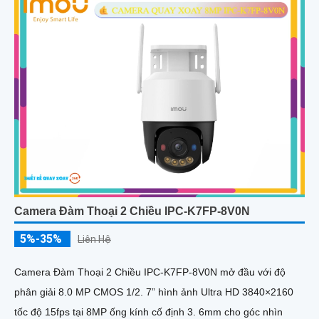
Camera Đàm Thoại 2 Chiều IPC-K7FP-8V0N
5%-35%
Liên Hệ
Camera Đàm Thoại 2 Chiều IPC-K7FP-8V0N mở đầu với độ
phân giải 8.0 MP CMOS 1/2. 7” hình ảnh Ultra HD 3840×2160
tốc độ 15fps tại 8MP ống kính cố định 3. 6mm cho góc nhìn