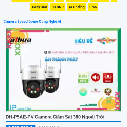
Xoay 360
3D DNR
AI Coding
IP66
Camera Speed Dome Công Nghệ AI
DH-P5AE-PV Camera Giám Sát 360 Ngoài Trời