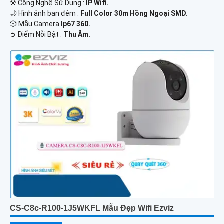
⚒ Công Nghệ Sử Dụng :
IP Wifi.
🌙 Hình ảnh ban đêm :
Full Color 30m Hồng Ngoại SMD.
🎲 Mẫu Camera
Ip67 360.
️➲ Điểm Nỗi Bật :
Thu Âm.
CS-C8c-R100-1J5WKFL Mẫu Đẹp Wifi Ezviz