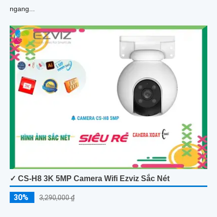
ngang...
✓ CS-H8 3K 5MP Camera Wifi Ezviz Sắc Nét
30%
3,290,000 ₫