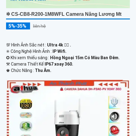
✲ CS-CB8-R200-1M8WFL Camera Năng Lương Mt
5%-35%
liên hệ
💯 Hình Ảnh Sắc nét :
Ultra 4k 👍🏾 .
✳️ Công Nghệ Hình Ảnh :
IP Wifi.
✪ Khi xem thiếu sáng :
Hồng Ngoại 15m Có Màu Ban Ðêm.
⚒ Camera Thiết Kế
IP67 xoay 360.
️♚ Chức Năng :
Thu Âm.