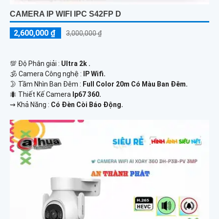
CAMERA IP WIFI IPC S42FP D
2,600,000 ₫
3,000,000 ₫
💯 Độ Phân giải :
Ultra 2k .
🕉️ Camera Công nghệ :
IP Wifi.
🌛 Tầm Nhìn Ban Đêm :
Full Color 20m Có Màu Ban Đêm.
🐜 Thiết Kế Camera
Ip67 360.
️⇝ Khả Năng :
Có Đèn Còi Báo Động.