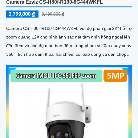
Camera Ezviz CS-H80f-R100-8G444WKFL
2,799,000 ₫
3,499,000 ₫
Camera CS-H80f-R100-8G444WKFL với độ phân giải 2K⁺ hỗ trợ
zoom quang 12× cho hình ảnh sắc nét tầm nhìn hồng ngoại lên
đến 30m và chế độ màu ban đêm trong phạm vi 20m quay xoay
360°, tích hợp đàm thoại hai chiều, còi báo động và đèn chớp,
camera giúp nâng cao an ninh hiệu quả. Đạt chuẩn IP67 có khả
năng chống bụi, nước, đảm bảo hoạt động ổn định trong mọi
điều kiện thời tiết