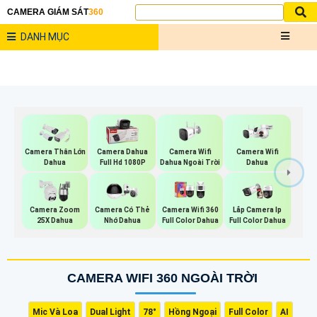
CAMERA GIÁM SÁT
360
DANH MỤC
Camera Wifi
Camera Wifi
Camera Thân Lớn
Camera Dahua
Dahua Ngoài Trời
Dahua
Dahua
Full Hd 1080P
Camera Zoom
Camera Có Thẻ
Camera Wifi 360
Lắp Camera Ip
25X Dahua
Nhớ Dahua
Full Color Dahua
Full Color Dahua
CAMERA WIFI 360 NGOÀI TRỜI
Mic Và Loa
Dual Light
78°
Hồng Ngoại
Full Color
AI