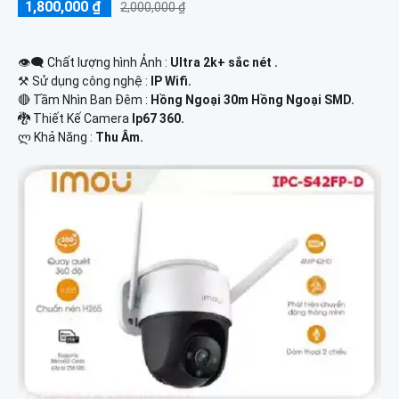
1,800,000 ₫
2,000,000 ₫
👁️‍🗨 Chất lượng hình Ảnh :
Ultra 2k+ sắc nét .
⚒ Sử dụng công nghệ :
IP Wifi.
🔴 Tầm Nhìn Ban Đêm :
Hồng Ngoại 30m Hồng Ngoại SMD.
🐉️ Thiết Kế Camera
Ip67 360.
️ლ Khả Năng :
Thu Âm.