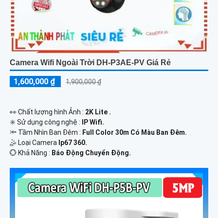
Camera Wifi Ngoài Trời DH-P3AE-PV Giá Rẻ
1,600,000 ₫
1,900,000 ₫
️👀 Chất lượng hình Ảnh :
2K Lite .
✳️ Sử dụng công nghệ :
IP Wifi.
🔦 Tầm Nhìn Ban Đêm :
Full Color 30m Có Màu Ban Ðêm.
🤹 Loại Camera
Ip67 360.
️💮 Khả Năng :
Báo Động Chuyển Động.