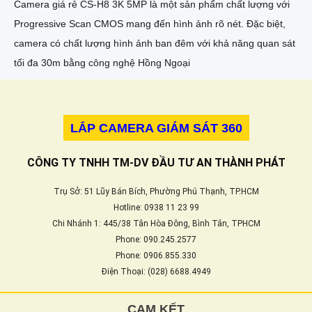
Camera giá rẻ CS-H8 3K 5MP là một sản phẩm chất lượng với
Progressive Scan CMOS mang đến hình ảnh rõ nét. Đặc biệt,
camera có chất lượng hình ảnh ban đêm với khả năng quan sát
tối đa 30m bằng công nghệ Hồng Ngoại
LẮP CAMERA GIÁM SÁT 360
CÔNG TY TNHH TM-DV ĐẦU TƯ AN THÀNH PHÁT
Trụ Sở: 51 Lũy Bán Bích, Phường Phú Thạnh, TP.HCM
Hotline: 0938 11 23 99
Chi Nhánh 1: 445/38 Tân Hòa Đông, Bình Tân, TPHCM
Phone: 090.245.2577
Phone: 0906.855.330
Điện Thoại: (028) 6688.4949
CAM KẾT