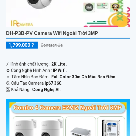
DH-P3B-PV Camera Wifi Ngoài Trời 3MP
1,799,000 ?
Contact Us
️⚡ Hình ảnh chất lượng :
2K Lite .
⚙ Công Nghệ Hình Ảnh :
IP Wifi.
🔅 Tầm Nhìn Ban Đêm :
Full Color 30m Có Màu Ban Ðêm.
💦 Cấu Tạo Camera
Ip67 360.
️🆑 Khả Năng :
Công Nghệ AI.