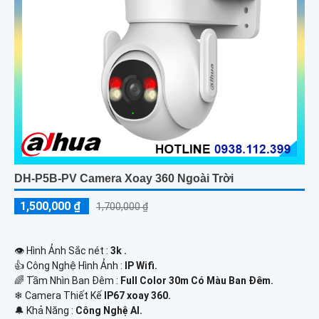
DH-P5B-PV Camera Xoay 360 Ngoài Trời
1,500,000 ₫
1,700,000 ₫
👁 Hình Ảnh Sắc nét :
3k .
👍 Công Nghệ Hình Ảnh :
IP Wifi.
🌈 Tầm Nhìn Ban Đêm :
Full Color 30m Có Màu Ban Ðêm.
❄ Camera Thiết Kế
IP67 xoay 360.
️🔔 Khả Năng :
Công Nghệ AI.