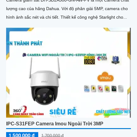
Camera giám sát DH-SD2A500-GN-AW-PV là một Camera chất
lượng cao của hãng Dahua. Với độ phân giải 5MP, camera cho
hình ảnh sắc nét và chi tiết. Thiết kế công nghệ Starlight cho...
IPC-S31FEP Camera Imou Ngoài Trời 3MP
1,500,000 ₫
1,700,000 ₫