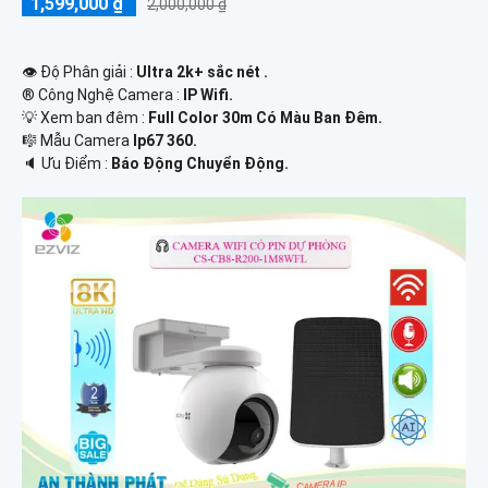
1,599,000 ₫
2,000,000 ₫
👁 Độ Phân giải :
Ultra 2k+ sắc nét .
®️ Công Nghệ Camera :
IP Wifi.
💡 Xem ban đêm :
Full Color 30m Có Màu Ban Ðêm.
🎼️ Mẫu Camera
Ip67 360.
️🔈 Ưu Điểm :
Báo Động Chuyển Động.