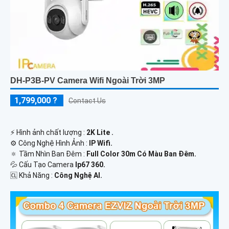
DH-P3B-PV Camera Wifi Ngoài Trời 3MP
1,799,000 ?
Contact Us
️⚡ Hình ảnh chất lượng :
2K Lite .
⚙ Công Nghệ Hình Ảnh :
IP Wifi.
🔅 Tầm Nhìn Ban Đêm :
Full Color 30m Có Màu Ban Ðêm.
💦 Cấu Tạo Camera
Ip67 360.
️🆑 Khả Năng :
Công Nghệ AI.