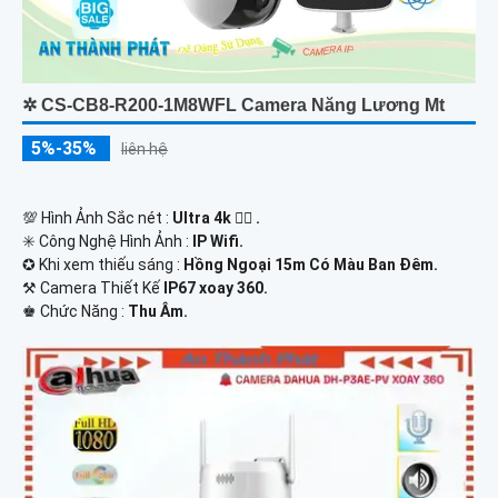
✲ CS-CB8-R200-1M8WFL Camera Năng Lương Mt
5%-35%
liên hệ
💯 Hình Ảnh Sắc nét :
Ultra 4k 👍🏾 .
✳️ Công Nghệ Hình Ảnh :
IP Wifi.
✪ Khi xem thiếu sáng :
Hồng Ngoại 15m Có Màu Ban Ðêm.
⚒ Camera Thiết Kế
IP67 xoay 360.
️♚ Chức Năng :
Thu Âm.