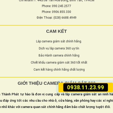
Chi Nhánh 1: 445/38 Tân Hòa Đông, Bình Tân, TPHCM
Phone: 090.245.2577
Phone: 0906.855.330
Điện Thoại: (028) 6688.4949
CAM KẾT
Lắp camera giám sát chính hãng.
Dịch vụ lắp camera 360 uy tín
Bảo Hành camera chính hãng
Chiết khấu camera giám sát 360 tốt nhất
Cam kết hàng chính hãng chất lượng
GIỚI THIỆU CAMERA GIÁM SÁT 360
0938.11.23.99
 Thành Phát tự hào là đơn vị cung cấp và lắp camera giám sát an ninh h
u đáp ứng tốt các nhu cầu cho nhà ở, cửa hàng, văn phòng hay các xí ngh
n nhỏ khác với camera quan sát chính hãng đảm bảo chất lượng tuyệt đối.