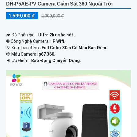
DH-P5AE-PV Camera Giám Sát 360 Ngoài Trời
1,599,000 ₫
2,000,000 ₫
👁 Độ Phân giải :
Ultra 2k+ sắc nét .
®️ Công Nghệ Camera :
IP Wifi.
💡 Xem ban đêm :
Full Color 30m Có Màu Ban Ðêm.
🎼️ Mẫu Camera
Ip67 360.
️🔈 Ưu Điểm :
Báo Động Chuyển Động.