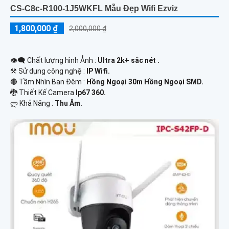
CS-C8c-R100-1J5WKFL Mẫu Đẹp Wifi Ezviz
1,800,000 ₫
2,000,000 ₫
👁️‍🗨 Chất lượng hình Ảnh :
Ultra 2k+ sắc nét .
⚒ Sử dụng công nghệ :
IP Wifi.
🔴 Tầm Nhìn Ban Đêm :
Hồng Ngoại 30m Hồng Ngoại SMD.
🐉️ Thiết Kế Camera
Ip67 360.
️ლ Khả Năng :
Thu Âm.