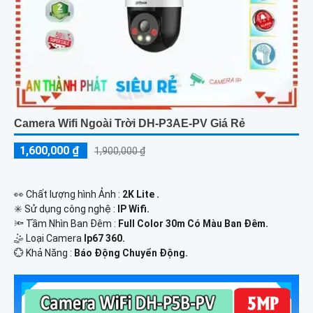
Camera Wifi Ngoài Trời DH-P3AE-PV Giá Rẻ
1,600,000 ₫
1,900,000 ₫
️👀 Chất lượng hình Ảnh :
2K Lite .
✳️ Sử dụng công nghệ :
IP Wifi.
🔦 Tầm Nhìn Ban Đêm :
Full Color 30m Có Màu Ban Ðêm.
🤹 Loại Camera
Ip67 360.
️💮 Khả Năng :
Báo Động Chuyển Động.