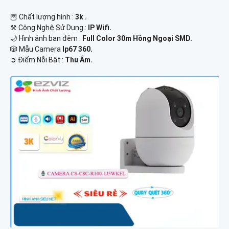
🦉 Chất lượng hình :
3k .
⚒ Công Nghệ Sử Dụng :
IP Wifi.
🌙 Hình ảnh ban đêm :
Full Color 30m Hồng Ngoại SMD.
🎲 Mẫu Camera
Ip67 360.
️➲ Điểm Nỗi Bật :
Thu Âm.