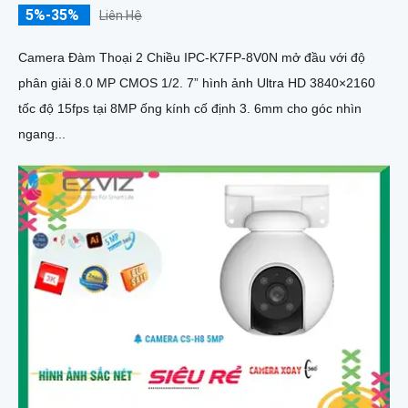
5%-35%
Liên Hệ
Camera Đàm Thoại 2 Chiều IPC-K7FP-8V0N mở đầu với độ
phân giải 8.0 MP CMOS 1/2. 7” hình ảnh Ultra HD 3840×2160
tốc độ 15fps tại 8MP ống kính cố định 3. 6mm cho góc nhìn
ngang...