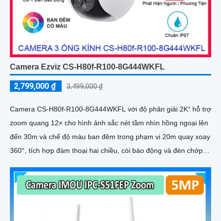
Camera Ezviz CS-H80f-R100-8G444WKFL
2,799,000 ₫
3,499,000 ₫
Camera CS-H80f-R100-8G444WKFL với độ phân giải 2K⁺ hỗ trợ
zoom quang 12× cho hình ảnh sắc nét tầm nhìn hồng ngoại lên
đến 30m và chế độ màu ban đêm trong phạm vi 20m quay xoay
360°, tích hợp đàm thoại hai chiều, còi báo động và đèn chớp,
camera giúp nâng cao an ninh hiệu quả. Đạt chuẩn IP67 có khả
năng chống bụi, nước, đảm bảo hoạt động ổn định trong mọi
điều kiện thời tiết