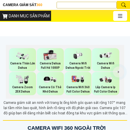
CAMERA GIÁM SÁT
360
DANH MỤC SẢN PHẨM
Camera Wifi
Camera Wifi
Camera Thân Lớn
Camera Dahua
Dahua Ngoài Trời
Dahua
Dahua
Full Hd 1080P
Camera Zoom
Camera Có Thẻ
Camera Wifi 360
Lắp Camera Ip
25X Dahua
Nhớ Dahua
Full Color Dahua
Full Color Dahua
Camera giám sát an ninh với trang bị ống kính góc quan sát rộng 107° mang
lại tầm nhìn bao quát, hình ảnh rõ ràng với độ phân giải cao. Camera góc 107
độ giúp bạn dễ dàng nhận biết các hoạt động tại khu vực giám sát thông qua
điện thoại máy tính từ xa
CAMERA WIFI 360 NGOÀI TRỜI