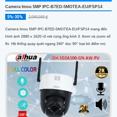
Camera Imou 5MP IPC-B7ED-5MOTEA-EU/FSP14
5%-35%
2,090,000 ₫
Camera Imou 5MP IPC-B7ED-5MOTEA-EU/FSP14 mang đến
hình ảnh 2880 x 1620 rõ nét cùng ống kính 3. 6mm và zoom số
8x. Hệ thống quay quét ngang 340° dọc 90° loại bỏ điểm mù