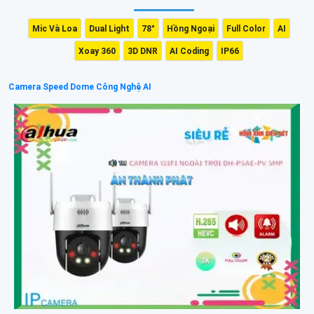
Mic Và Loa
Dual Light
78°
Hồng Ngoại
Full Color
AI
Xoay 360
3D DNR
AI Coding
IP66
Camera Speed Dome Công Nghệ AI