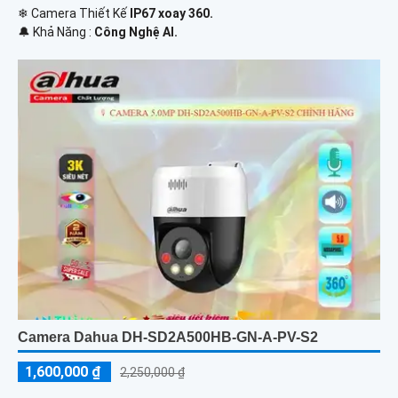
❄ Camera Thiết Kế
IP67 xoay 360.
️🔔 Khả Năng :
Công Nghệ AI.
Camera Dahua DH-SD2A500HB-GN-A-PV-S2
1,600,000 ₫
2,250,000 ₫