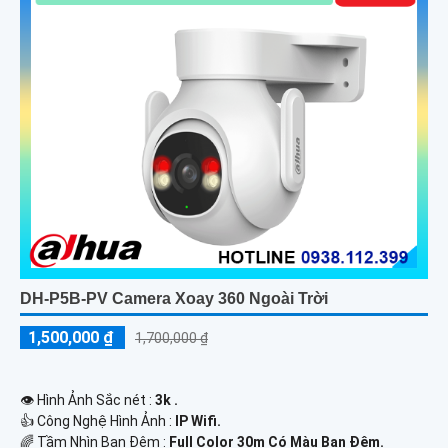
DH-P5B-PV Camera Xoay 360 Ngoài Trời
1,500,000 ₫
1,700,000 ₫
👁 Hình Ảnh Sắc nét :
3k .
👍 Công Nghệ Hình Ảnh :
IP Wifi.
🌈 Tầm Nhìn Ban Đêm :
Full Color 30m Có Màu Ban Ðêm.