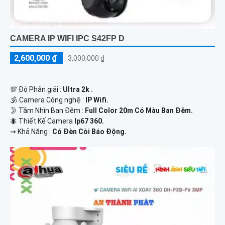
CAMERA IP WIFI IPC S42FP D
2,600,000 ₫
3,000,000 ₫
💯 Độ Phân giải :
Ultra 2k .
🕉️ Camera Công nghệ :
IP Wifi.
🌛 Tầm Nhìn Ban Đêm :
Full Color 20m Có Màu Ban Đêm.
🐜 Thiết Kế Camera
Ip67 360.
️⇝ Khả Năng :
Có Đèn Còi Báo Động.