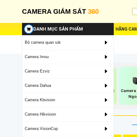
CAMERA GIÁM SÁT
360
DANH MỤC SẢN PHẨM
HÃNG CAM
Bộ camera quan sát
Camera Imou
Camera Ezviz
Camera Dahua
Camera 
Camera Thân Lớn
Camera Dahua Full
Ngo
Dahua
Hd 1080P
Camera Kbvision
Camera Hikvision
Camera VisionCop