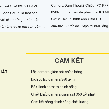
Camera Đàm Thoại 2 Chiều IPC-K7F
an sát CS-C8W 2K+ 4MP
8V0N mở đầu với độ phân giải 8.0 M
e Scan CMOS là một sản
CMOS 1/2. 7” hình ảnh Ultra HD
 vời cho những dự án dân
3840×2160 tốc độ 15fps tại 8MP ống
kính cố định 3. 6mm cho góc nhìn
công nghệ Hồng Ngoại 30m,
ngang...
 mang lại hình ảnh rõ nét đến
CAM KẾT
HÁT
Lắp camera giám sát chính hãng.
Dịch vụ lắp camera 360 uy tín
Bảo Hành camera chính hãng
Chiết khấu camera giám sát 360 tốt nhất
Cam kết hàng chính hãng chất lượng