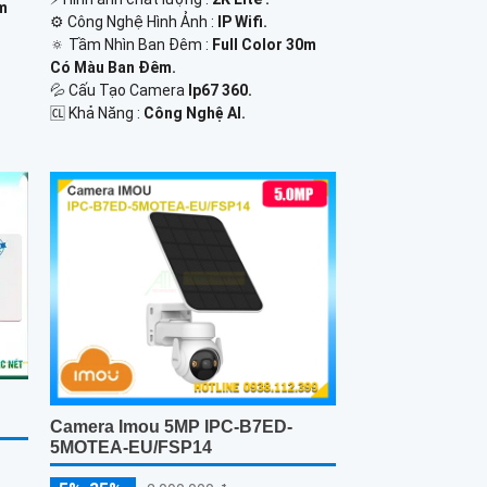
0m
⚙ Công Nghệ Hình Ảnh :
IP Wifi.
🔅 Tầm Nhìn Ban Đêm :
Full Color 30m
Có Màu Ban Ðêm.
💦 Cấu Tạo Camera
Ip67 360.
️🆑 Khả Năng :
Công Nghệ AI.
Camera Imou 5MP IPC-B7ED-
5MOTEA-EU/FSP14