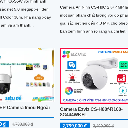
Wifi KX-S5W với hình ảnh
Camera An Ninh CS-H8C 2K+ 4MP l
sắc nét 5.0 megapixel, đèn
một sản phẩm chất lượng với độ phâ
ll Color 30m, khả năng xoay
giải sắc nét lên đến 4.0 MP, cho phép
 âm và âm thanh. .
bạn xem hình ảnh rõ ràng và chi tiết. Bên
cạnh đó, camera này còn có...
EP Camera Imou Ngoài
Camera Ezviz CS-H80f-R100-
8G444WKFL
0 ₫
1,700,000 ₫
2,799,000 ₫
3,499,000 ₫