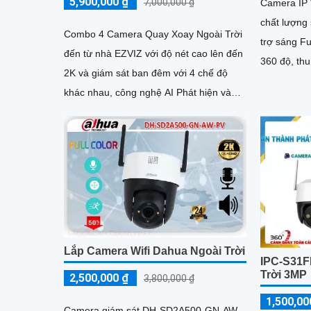
5,900,000 ₫
7,000,000 ₫
Camera IP 
chất lượng 
Combo 4 Camera Quay Xoay Ngoài Trời
trợ sáng Fu
đến từ nhà EZVIZ với độ nét cao lên đến
360 độ, thu
2K và giám sát ban đêm với 4 chế độ
khác nhau, công nghệ AI Phát hiện và
phân biệt các chuyển động chuẩn sát
được quản lý tập trung bởi đầu ghi hình
IP WiFi
Lắp Camera Wifi Dahua Ngoài Trời
IPC-S31F
Trời 3MP
2,500,000 ₫
3,800,000 ₫
1,500,00
Camera giám sát DH-SD2A500-GN-AW-