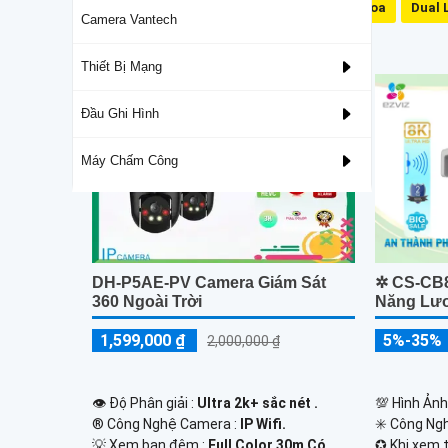
Mic Và Loa
Dual 
Camera Vantech
Camera Speed Dome Công Nghệ AI
Thiết Bị Mạng
Đầu Ghi Hình
Máy Chấm Công
DH-P5AE-PV Camera Giám Sát
✲ CS-CB
360 Ngoài Trời
Năng Lư
1,599,000 ₫
5%-35%
2,000,000 ₫
👁 Độ Phân giải :
Ultra 2k+ sắc nét .
💯 Hình Ảnh
®️ Công Nghệ Camera :
IP Wifi.
✳️ Công Ng
💡 Xem ban đêm :
Full Color 30m Có
✪ Khi xem t