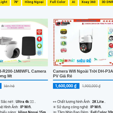
Light
78°
Hồng Ngoại
Full Color
AI
Xoay 360
3D DN
8-R200-1M8WFL Camera
Camera Wifi Ngoài Trời DH-P3
ơng Mt
PV Giá Rẻ
1,600,000 ₫
liên hệ
1,900,000 ₫
 Sắc nét :
Ultra 4k 👍🏾 .
️👀 Chất lượng hình Ảnh :
2K Lite .
hệ Hình Ảnh :
IP Wifi.
✳️ Sử dụng công nghệ :
IP Wifi.
hiếu sáng :
Hồng Ngoại 15m
🔦 Tầm Nhìn Ban Đêm :
Full Color 3