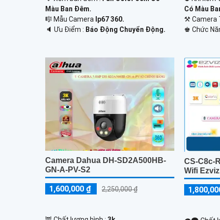
Màu Ban Ðêm.
Có Màu Ba
🎼️ Mẫu Camera
Ip67 360.
⚒ Camera 
️🔈 Ưu Điểm :
Báo Động Chuyển Động.
️♚ Chức Nă
Camera Dahua DH-SD2A500HB-
CS-C8c-
GN-A-PV-S2
Wifi Ezviz
1,600,000 ₫
1,800,00
2,250,000 ₫
🦉 Chất lượng hình :
3k .