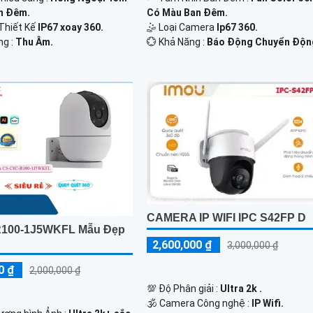
n Ðêm.
Có Màu Ban Ðêm.
Thiết Kế
IP67 xoay 360.
🤹 Loại Camera
Ip67 360.
ng :
Thu Âm.
️💮 Khả Năng :
Báo Động Chuyển Độn
CAMERA IP WIFI IPC S42FP D
R100-1J5WKFL Mẫu Đẹp
2,600,000 ₫
3,000,000 ₫
0 ₫
2,000,000 ₫
💯 Độ Phân giải :
Ultra 2k .
🕉️ Camera Công nghệ :
IP Wifi.