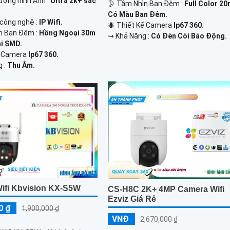
 lượng hình Ảnh :
Ultra 2k+ sắc
🌛 Tầm Nhìn Ban Đêm :
Full Color 2
Có Màu Ban Đêm.
công nghệ :
IP Wifi.
🐜 Thiết Kế Camera
Ip67 360.
n Ban Đêm :
Hồng Ngoại 30m
️⇝ Khả Năng :
Có Đèn Còi Báo Động.
i SMD.
Kế Camera
Ip67 360.
g :
Thu Âm.
ifi Kbvision KX-S5W
CS-H8C 2K+ 4MP Camera Wifi
Ezviz Giá Rẻ
0 ₫
1,900,000 ₫
VNĐ
2,670,000 ₫