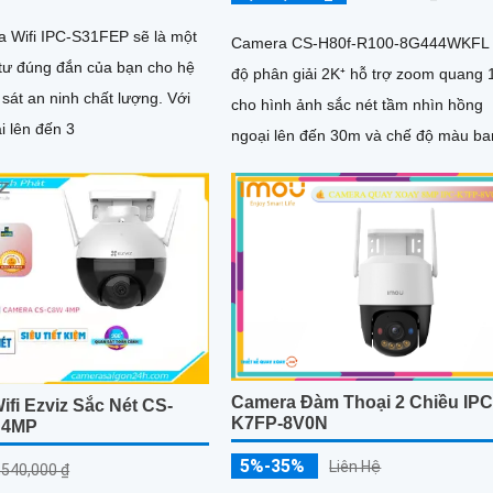
 Wifi IPC-S31FEP sẽ là một
Camera CS-H80f-R100-8G444WKFL 
tư đúng đắn của bạn cho hệ
độ phân giải 2K⁺ hỗ trợ zoom quang 
sát an ninh chất lượng. Với
cho hình ảnh sắc nét tầm nhìn hồng
i lên đến 3
ngoại lên đến 30m và chế độ màu ba
đêm trong phạm vi 20m quay xoay 36
tích hợp đàm thoại hai chiều, còi báo
động và đèn chớp, camera giúp nân
cao an ninh hiệu quả. Đạt chuẩn IP67 có
khả năng chống bụi, nước, đảm bảo 
động ổn định trong mọi điều kiện thời 
Camera Đàm Thoại 2 Chiều IPC
fi Ezviz Sắc Nét CS-
K7FP-8V0N
 4MP
5%-35%
Liên Hệ
,540,000 ₫