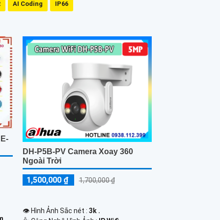
R
AI Coding
IP66
AE-
DH-P5B-PV Camera Xoay 360
Ngoài Trời
1,500,000 ₫
1,700,000 ₫
👁 Hình Ảnh Sắc nét :
3k .
0m