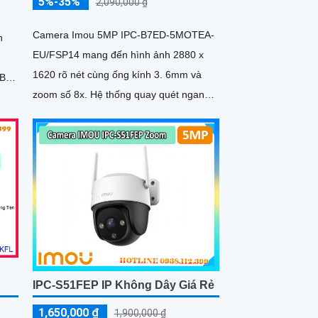
5%-35%
2,090,000 ₫
à
Camera Imou 5MP IPC-B7ED-5MOTEA-
n
EU/FSP14 mang đến hình ảnh 2880 x
1620 rõ nét cùng ống kính 3. 6mm và
zoom số 8x. Hệ thống quay quét ngang
340° dọc 90° loại bỏ điểm mù
IPC-S51FEP IP Không Dây Giá Rẻ
1,650,000 ₫
1,900,000 ₫