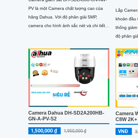
PV là một Camera chất lượng cao của
Lắp Camera
hãng Dahua. Với độ phân giải 5MP,
khoản đầu 
camera cho hình ảnh sắc nét và chi tiết.
thống giám 
Thiết kế công nghệ Starlight cho...
độ phân giả
Camera Dahua DH-SD2A200HB-
Camera Wi
GN-A-PV-S2
C8W 2K+
1,500,000 ₫
VNĐ
1,950,000 ₫
3