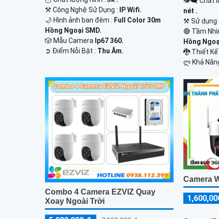
👁️‍🗨 Chất
⚒ Công Nghệ Sử Dụng :
IP Wifi.
nét .
🌙 Hình ảnh ban đêm :
Full Color 30m
⚒ Sử dụng 
Hồng Ngoại SMD.
🔴 Tầm Nhì
🎲 Mẫu Camera
Ip67 360.
Hồng Ngoạ
️➲ Điểm Nỗi Bật :
Thu Âm.
🐉️ Thiết 
️ლ Khả Năn
Camera W
Combo 4 Camera EZVIZ Quay
1,600,00
Xoay Ngoài Trời