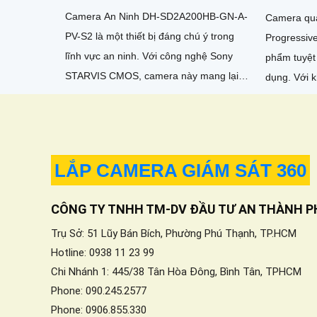
Camera An Ninh DH-SD2A200HB-GN-A-
Camera qu
PV-S2 là một thiết bị đáng chú ý trong
Progressiv
lĩnh vực an ninh. Với công nghệ Sony
phẩm tuyệt
STARVIS CMOS, camera này mang lại
dụng. Với khả năng quan sát ban đêm
chất lượng hình ảnh tuyệt vời ngay cả
thông qua 
trong điều kiện ánh sáng yếu
camera này
4
LẮP CAMERA GIÁM SÁT 360
CÔNG TY TNHH TM-DV ĐẦU TƯ AN THÀNH P
Trụ Sở: 51 Lũy Bán Bích, Phường Phú Thạnh, TP.HCM
Hotline: 0938 11 23 99
Chi Nhánh 1: 445/38 Tân Hòa Đông, Bình Tân, TPHCM
Phone: 090.245.2577
Phone: 0906.855.330