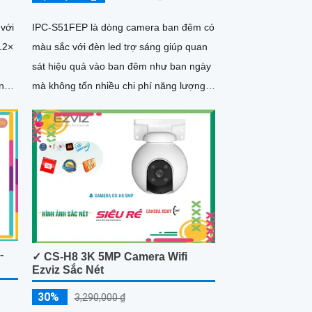
với
IPC-S51FEP là dòng camera ban đêm có
12×
màu sắc với đèn led trợ sáng giúp quan
sát hiệu quả vào ban đêm như ban ngày
n
mà không tốn nhiều chi phí năng lượng.
0°,
Thiết bị được trang bị...
g
hoạt
tiết
-
✓ CS-H8 3K 5MP Camera Wifi
Ezviz Sắc Nét
30%
3,290,000 ₫