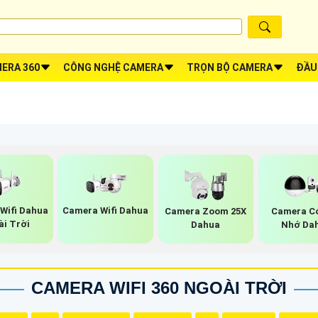
ERA 360
CÔNG NGHỆ CAMERA
TRỌN BỘ CAMERA
ĐẦU
Wifi Dahua
Camera Wifi Dahua
Camera Zoom 25X
Camera C
ài Trời
Dahua
Nhớ Da
CAMERA WIFI 360 NGOÀI TRỜI