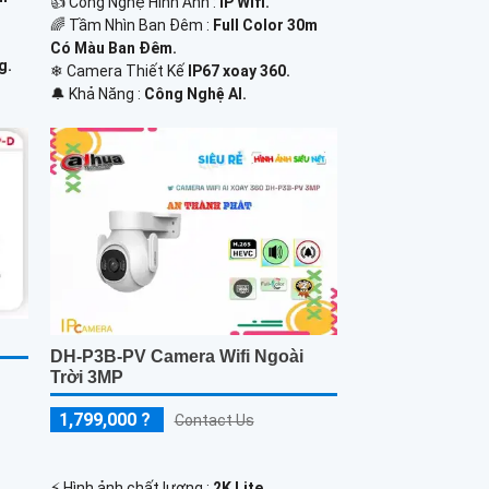
👍 Công Nghệ Hình Ảnh :
IP Wifi.
🌈 Tầm Nhìn Ban Đêm :
Full Color 30m
Có Màu Ban Ðêm.
g.
❄ Camera Thiết Kế
IP67 xoay 360.
️🔔 Khả Năng :
Công Nghệ AI.
DH-P3B-PV Camera Wifi Ngoài
Trời 3MP
1,799,000 ?
Contact Us
️⚡ Hình ảnh chất lượng :
2K Lite .