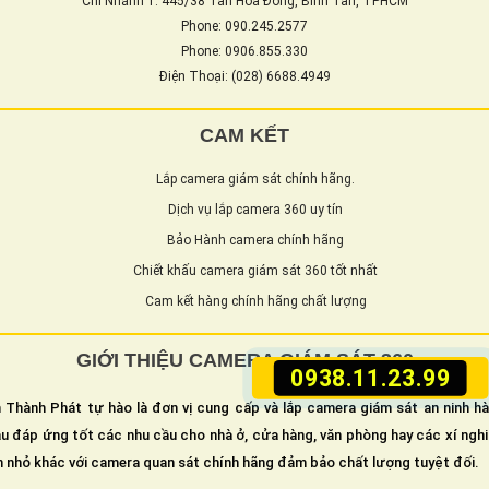
Chi Nhánh 1: 445/38 Tân Hòa Đông, Bình Tân, TPHCM
Phone: 090.245.2577
Phone: 0906.855.330
Điện Thoại: (028) 6688.4949
CAM KẾT
Lắp camera giám sát chính hãng.
Dịch vụ lắp camera 360 uy tín
Bảo Hành camera chính hãng
Chiết khấu camera giám sát 360 tốt nhất
Cam kết hàng chính hãng chất lượng
GIỚI THIỆU CAMERA GIÁM SÁT 360
0938.11.23.99
 Thành Phát tự hào là đơn vị cung cấp và lắp camera giám sát an ninh h
u đáp ứng tốt các nhu cầu cho nhà ở, cửa hàng, văn phòng hay các xí ngh
n nhỏ khác với camera quan sát chính hãng đảm bảo chất lượng tuyệt đối.