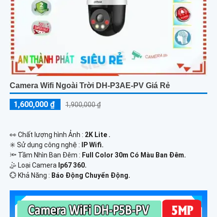
Camera Wifi Ngoài Trời DH-P3AE-PV Giá Rẻ
1,600,000 ₫
1,900,000 ₫
️👀 Chất lượng hình Ảnh :
2K Lite .
✳️ Sử dụng công nghệ :
IP Wifi.
🔦 Tầm Nhìn Ban Đêm :
Full Color 30m Có Màu Ban Ðêm.
🤹 Loại Camera
Ip67 360.
️💮 Khả Năng :
Báo Động Chuyển Động.