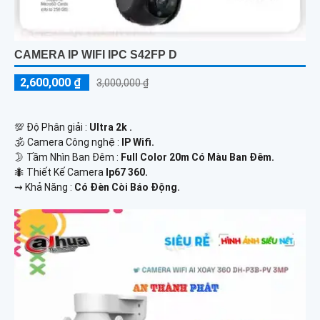
CAMERA IP WIFI IPC S42FP D
2,600,000 ₫
3,000,000 ₫
💯 Độ Phân giải :
Ultra 2k .
🕉️ Camera Công nghệ :
IP Wifi.
🌛 Tầm Nhìn Ban Đêm :
Full Color 20m Có Màu Ban Đêm.
🐜 Thiết Kế Camera
Ip67 360.
️⇝ Khả Năng :
Có Đèn Còi Báo Động.