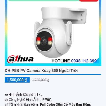
DH-P5B-PV Camera Xoay 360 Ngoài Trời
1,500,000 ₫
1,700,000 ₫
👁 Hình Ảnh Sắc nét :
3k .
👍 Công Nghệ Hình Ảnh :
IP Wifi.
🌈 Tầm Nhìn Ban Đêm :
Full Color 30m Có Màu Ban Ðêm.