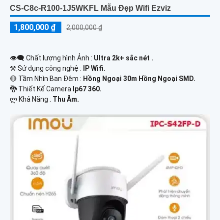
CS-C8c-R100-1J5WKFL Mẫu Đẹp Wifi Ezviz
1,800,000 ₫
2,000,000 ₫
👁️‍🗨 Chất lượng hình Ảnh :
Ultra 2k+ sắc nét .
⚒ Sử dụng công nghệ :
IP Wifi.
🔴 Tầm Nhìn Ban Đêm :
Hồng Ngoại 30m Hồng Ngoại SMD.
🐉️ Thiết Kế Camera
Ip67 360.
️ლ Khả Năng :
Thu Âm.