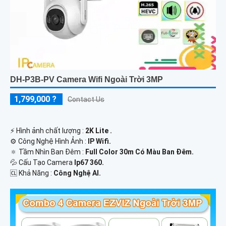
DH-P3B-PV Camera Wifi Ngoài Trời 3MP
1,799,000 ?
Contact Us
️⚡ Hình ảnh chất lượng :
2K Lite .
⚙ Công Nghệ Hình Ảnh :
IP Wifi.
🔅 Tầm Nhìn Ban Đêm :
Full Color 30m Có Màu Ban Ðêm.
💦 Cấu Tạo Camera
Ip67 360.
️🆑 Khả Năng :
Công Nghệ AI.