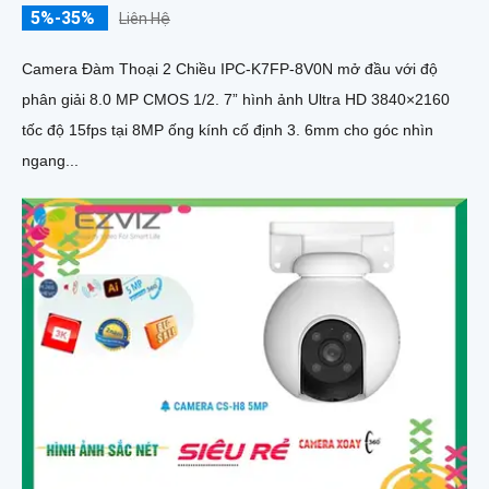
5%-35%
Liên Hệ
Camera Đàm Thoại 2 Chiều IPC-K7FP-8V0N mở đầu với độ
phân giải 8.0 MP CMOS 1/2. 7” hình ảnh Ultra HD 3840×2160
tốc độ 15fps tại 8MP ống kính cố định 3. 6mm cho góc nhìn
ngang...