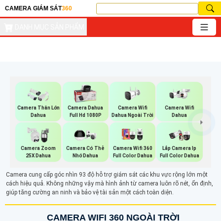
CAMERA GIÁM SÁT
360
DANH MỤC SẢN PHẨM
Camera Wifi
Camera Wifi
Camera Thân Lớn
Camera Dahua
Dahua Ngoài Trời
Dahua
Dahua
Full Hd 1080P
Camera Zoom
Camera Có Thẻ
Camera Wifi 360
Lắp Camera Ip
25X Dahua
Nhớ Dahua
Full Color Dahua
Full Color Dahua
Camera cung cấp góc nhìn 93 độ hỗ trợ giám sát các khu vực rộng lớn một
cách hiệu quả. Không những vậy mà hình ảnh từ camera luôn rõ nét, ổn định,
giúp tăng cường an ninh và bảo vệ tài sản một cách toàn diện.
CAMERA WIFI 360 NGOÀI TRỜI