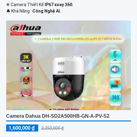
❄ Camera Thiết Kế
IP67 xoay 360.
️🔔 Khả Năng :
Công Nghệ AI.
Camera Dahua DH-SD2A500HB-GN-A-PV-S2
1,600,000 ₫
2,250,000 ₫