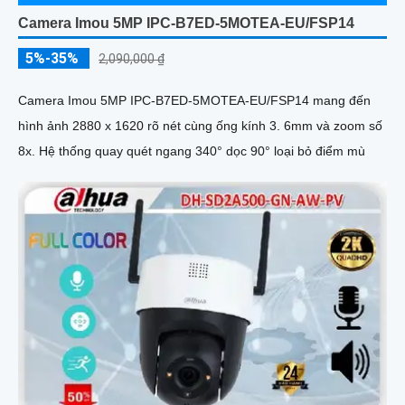
Camera Imou 5MP IPC-B7ED-5MOTEA-EU/FSP14
5%-35%
2,090,000 ₫
Camera Imou 5MP IPC-B7ED-5MOTEA-EU/FSP14 mang đến
hình ảnh 2880 x 1620 rõ nét cùng ống kính 3. 6mm và zoom số
8x. Hệ thống quay quét ngang 340° dọc 90° loại bỏ điểm mù