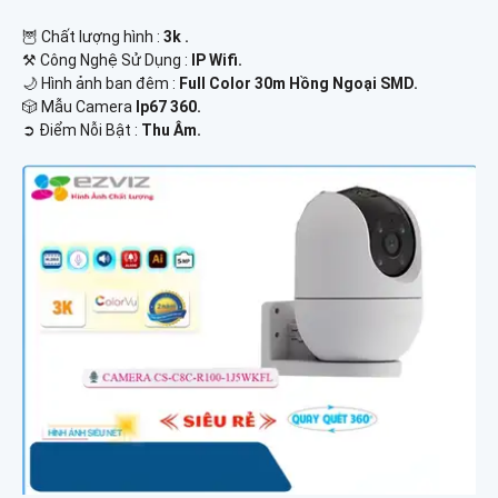
🦉 Chất lượng hình :
3k .
⚒ Công Nghệ Sử Dụng :
IP Wifi.
🌙 Hình ảnh ban đêm :
Full Color 30m Hồng Ngoại SMD.
🎲 Mẫu Camera
Ip67 360.
️➲ Điểm Nỗi Bật :
Thu Âm.