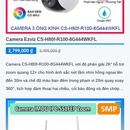
Camera Ezviz CS-H80f-R100-8G444WKFL
2,799,000 ₫
3,499,000 ₫
Camera CS-H80f-R100-8G444WKFL với độ phân giải 2K⁺ hỗ trợ
zoom quang 12× cho hình ảnh sắc nét tầm nhìn hồng ngoại lên
đến 30m và chế độ màu ban đêm trong phạm vi 20m quay xoay
360°, tích hợp đàm thoại hai chiều, còi báo động và đèn chớp,
camera giúp nâng cao an ninh hiệu quả. Đạt chuẩn IP67 có khả
năng chống bụi, nước, đảm bảo hoạt động ổn định trong mọi
điều kiện thời tiết