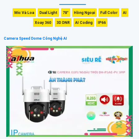
Mic Và Loa
Dual Light
78°
Hồng Ngoại
Full Color
AI
Xoay 360
3D DNR
AI Coding
IP66
Camera Speed Dome Công Nghệ AI