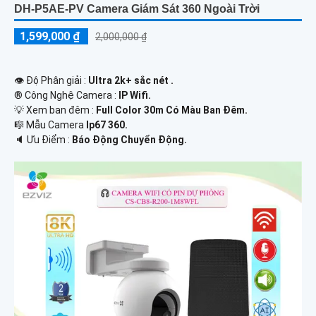
DH-P5AE-PV Camera Giám Sát 360 Ngoài Trời
1,599,000 ₫
2,000,000 ₫
👁 Độ Phân giải :
Ultra 2k+ sắc nét .
®️ Công Nghệ Camera :
IP Wifi.
💡 Xem ban đêm :
Full Color 30m Có Màu Ban Ðêm.
🎼️ Mẫu Camera
Ip67 360.
️🔈 Ưu Điểm :
Báo Động Chuyển Động.