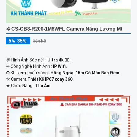
✲ CS-CB8-R200-1M8WFL Camera Năng Lương Mt
5%-35%
liên hệ
💯 Hình Ảnh Sắc nét :
Ultra 4k 👍🏾 .
✳️ Công Nghệ Hình Ảnh :
IP Wifi.
✪ Khi xem thiếu sáng :
Hồng Ngoại 15m Có Màu Ban Ðêm.
⚒ Camera Thiết Kế
IP67 xoay 360.
️♚ Chức Năng :
Thu Âm.