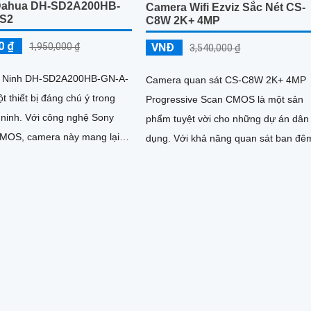
Dahua DH-SD2A200HB-
Camera Wifi Ezviz Sắc Nét CS-
-S2
C8W 2K+ 4MP
0 ₫
VNĐ
1,950,000 ₫
3,540,000 ₫
 Ninh DH-SD2A200HB-GN-A-
Camera quan sát CS-C8W 2K+ 4MP
t thiết bị đáng chú ý trong
Progressive Scan CMOS là một sản
ng nghệ Sony
phẩm tuyệt vời cho những dự án dân
MOS, camera này mang lại
dụng. Với khả năng quan sát ban đêm
hình ảnh tuyệt vời ngay cả
thông qua công nghệ Hồng Ngoại 30
kiện ánh sáng yếu
camera này mang lại hình ảnh rõ nét
4