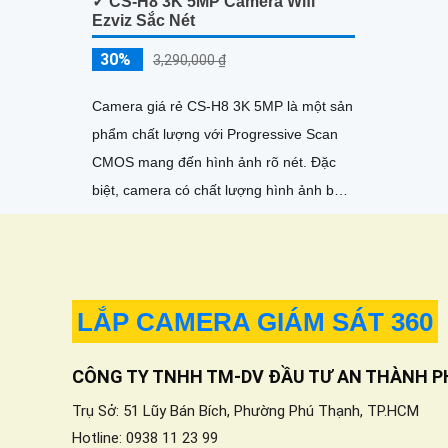
✓ CS-H8 3K 5MP Camera Wifi
Ezviz Sắc Nét
30%
3,290,000 ₫
Camera giá rẻ CS-H8 3K 5MP là một sản
phẩm chất lượng với Progressive Scan
CMOS mang đến hình ảnh rõ nét. Đặc
biệt, camera có chất lượng hình ảnh ban
đêm với khả năng quan sát tối đa 30m
bằng công nghệ Hồng Ngoại
LẮP CAMERA GIÁM SÁT 360
CÔNG TY TNHH TM-DV ĐẦU TƯ AN THÀNH P
Trụ Sở: 51 Lũy Bán Bích, Phường Phú Thạnh, TP.HCM
Hotline: 0938 11 23 99