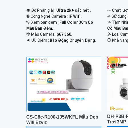
👁 Độ Phân giải :
Ultra 2k+ sắc nét .
️👀 Chất lư
®️ Công Nghệ Camera :
IP Wifi.
✳️ Sử dụng
💡 Xem ban đêm :
Full Color 30m Có
🔦 Tầm Nhì
Màu Ban Ðêm.
Có Màu Ba
🎼️ Mẫu Camera
Ip67 360.
🤹 Loại Ca
️🔈 Ưu Điểm :
Báo Động Chuyển Động.
️💮 Khả Năn
DH-P3B-P
CS-C8c-R100-1J5WKFL Mẫu Đẹp
Trời 3MP
Wifi Ezviz