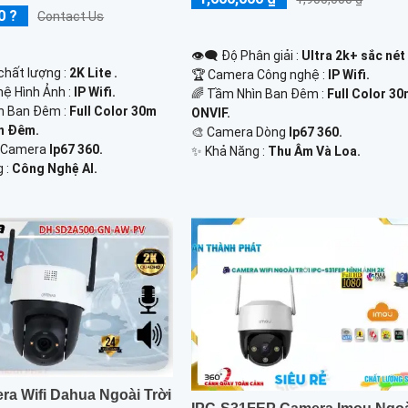
0 ?
Contact Us
👁️‍🗨 Độ Phân giải :
Ultra 2k+ sắc nét 
 chất lượng :
2K Lite .
🏆 Camera Công nghệ :
IP Wifi.
ệ Hình Ảnh :
IP Wifi.
🌈 Tầm Nhìn Ban Đêm :
Full Color 3
n Ban Đêm :
Full Color 30m
ONVIF.
n Ðêm.
🎨 Camera Dòng
Ip67 360.
o Camera
Ip67 360.
️✨ Khả Năng :
Thu Âm Và Loa.
g :
Công Nghệ AI.
ra Wifi Dahua Ngoài Trời