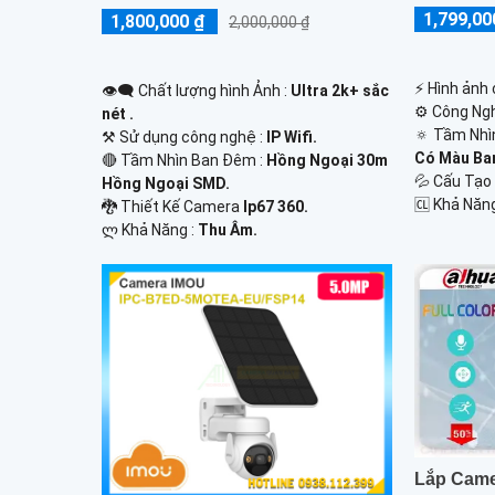
1,799,00
1,800,000 ₫
2,000,000 ₫
️⚡ Hình ảnh
👁️‍🗨 Chất lượng hình Ảnh :
Ultra 2k+ sắc
⚙ Công Ngh
nét .
🔅 Tầm Nhì
⚒ Sử dụng công nghệ :
IP Wifi.
Có Màu Ba
🔴 Tầm Nhìn Ban Đêm :
Hồng Ngoại 30m
💦 Cấu Tạ
Hồng Ngoại SMD.
️🆑 Khả Năn
🐉️ Thiết Kế Camera
Ip67 360.
️ლ Khả Năng :
Thu Âm.
Lắp Came