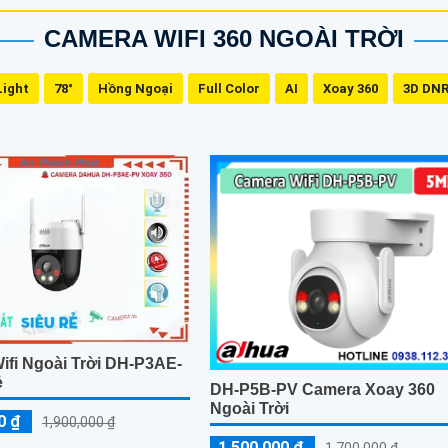
CAMERA WIFI 360 NGOÀI TRỜI
Light
78°
Hồng Ngoại
Full Color
AI
Xoay 360
3D DN
ifi Ngoài Trời DH-P3AE-
ẻ
DH-P5B-PV Camera Xoay 360
Ngoài Trời
0 ₫
1,900,000 ₫
1,500,000 ₫