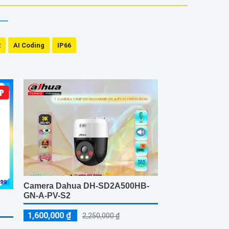
R
AI Coding
IP66
Camera Dahua DH-SD2A500HB-
GN-A-PV-S2
1,600,000 ₫
2,250,000 ₫