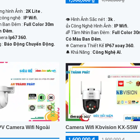
1,700,000 ₫
ợng hình Ảnh :
2K Lite .
 công nghệ :
IP Wifi.
👁 Hình Ảnh Sắc nét :
3k .
n Ban Đêm :
Full Color 30m
👍 Công Nghệ Hình Ảnh :
IP Wifi.
n Ðêm.
🌈 Tầm Nhìn Ban Đêm :
Full Color 3
mera
Ip67 360.
Có Màu Ban Ðêm.
g :
Báo Động Chuyển Động.
❄ Camera Thiết Kế
IP67 xoay 360.
️🔔 Khả Năng :
Công Nghệ AI.
V Camera Wifi Ngoài
Camera Wifi Kbvision KX-S5W
1,600,000 ₫
1,900,000 ₫