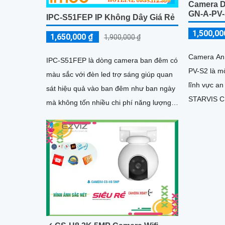
Camera 
GN-A-PV
IPC-S51FEP IP Không Dây Giá Rẻ
1,500,00
1,650,000 ₫
1,900,000 ₫
Camera An
IPC-S51FEP là dòng camera ban đêm có
PV-S2 là mộ
màu sắc với đèn led trợ sáng giúp quan
lĩnh vực an ninh. Với cô
sát hiệu quả vào ban đêm như ban ngày
STARVIS C
mà không tốn nhiều chi phí năng lượng.
chất lượng 
Thiết bị được trang bị...
trong điều 