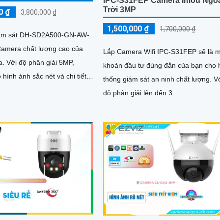
IPC-S31FEP Camera Imou Ngo
Trời 3MP
0 ₫
3,800,000 ₫
1,500,000 ₫
1,700,000 ₫
ám sát DH-SD2A500-GN-AW-
Camera chất lượng cao của
Lắp Camera Wifi IPC-S31FEP sẽ là 
i 5MP,
khoản đầu tư đúng đắn của bạn cho 
hình ảnh sắc nét và chi tiết.
thống giám sát an ninh chất lượng. V
ng nghệ Starlight cho...
độ phân giải lên đến 3