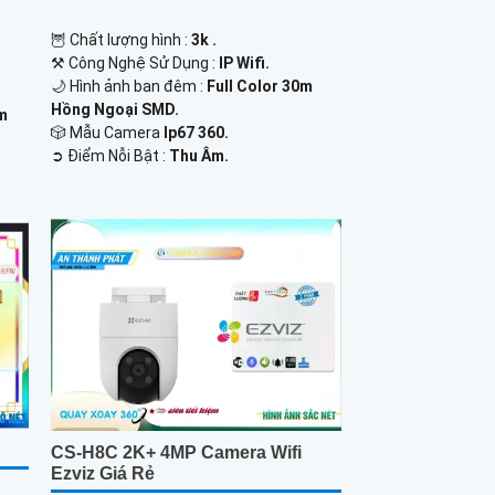
🦉 Chất lượng hình :
3k .
⚒ Công Nghệ Sử Dụng :
IP Wifi.
🌙 Hình ảnh ban đêm :
Full Color 30m
Hồng Ngoại SMD.
0m
🎲 Mẫu Camera
Ip67 360.
️➲ Điểm Nỗi Bật :
Thu Âm.
CS-H8C 2K+ 4MP Camera Wifi
Ezviz Giá Rẻ