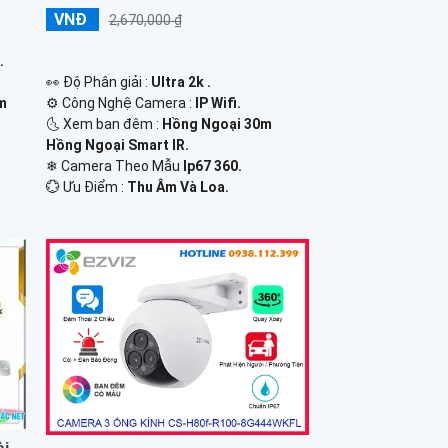
VNĐ
2,670,000 ₫
.
️👀 Độ Phân giải :
Ultra 2k .
⚙ Công Nghệ Camera :
IP Wifi.
0m
🌜 Xem ban đêm :
Hồng Ngoại 30m
Hồng Ngoại Smart IR.
❄ Camera Theo Mẫu
Ip67 360.
️💮 Ưu Điểm :
Thu Âm Và Loa.