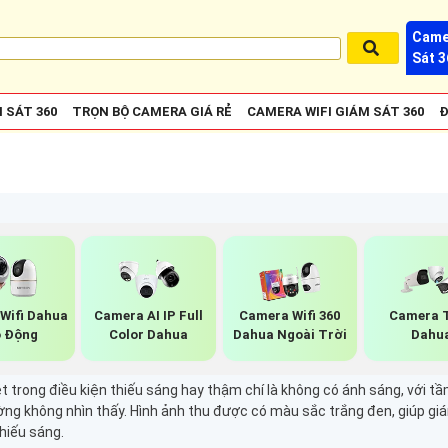
Came
Sát 3
 SÁT 360
TRỌN BỘ CAMERA GIÁ RẺ
CAMERA WIFI GIÁM SÁT 360
Đ
Wifi Dahua
Camera AI IP Full
Camera Wifi 360
Camera 
 Động
Color Dahua
Dahua Ngoài Trời
Dahu
 trong điều kiện thiếu sáng hay thậm chí là không có ánh sáng, với t
g không nhìn thấy. Hình ảnh thu được có màu sắc trắng đen, giúp gi
hiếu sáng.