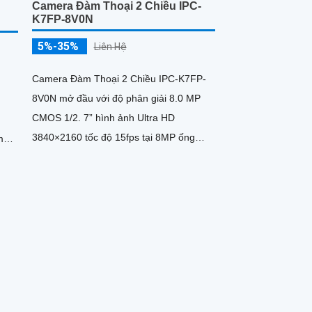
Camera Đàm Thoại 2 Chiều IPC-
K7FP-8V0N
5%-35%
Liên Hệ
Camera Đàm Thoại 2 Chiều IPC-K7FP-
8V0N mở đầu với độ phân giải 8.0 MP
CMOS 1/2. 7” hình ảnh Ultra HD
3840×2160 tốc độ 15fps tại 8MP ống
kính cố định 3. 6mm cho góc nhìn
m,
ngang...
 đến