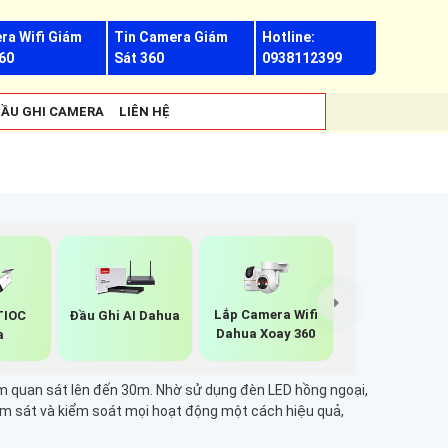
ra Wifi Giám
Tin Camera Giám
Hotline:
60
Sát 360
0938112399
ẦU GHI CAMERA
LIÊN HỆ
Lắp Camera Wifi
TIOC
Đầu Ghi AI Dahua
Dahua Xoay 360
a
ầm quan sát lên đến 30m. Nhờ sử dụng đèn LED hồng ngoại,
ám sát và kiểm soát mọi hoạt động một cách hiệu quả,