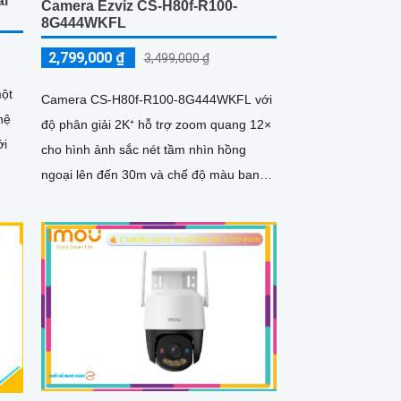
ài
Camera Ezviz CS-H80f-R100-
8G444WKFL
2,799,000 ₫
3,499,000 ₫
một
Camera CS-H80f-R100-8G444WKFL với
hệ
độ phân giải 2K⁺ hỗ trợ zoom quang 12×
ới
cho hình ảnh sắc nét tầm nhìn hồng
ngoại lên đến 30m và chế độ màu ban
đêm trong phạm vi 20m quay xoay 360°,
tích hợp đàm thoại hai chiều, còi báo
động và đèn chớp, camera giúp nâng
cao an ninh hiệu quả. Đạt chuẩn IP67 có
khả năng chống bụi, nước, đảm bảo hoạt
động ổn định trong mọi điều kiện thời tiết