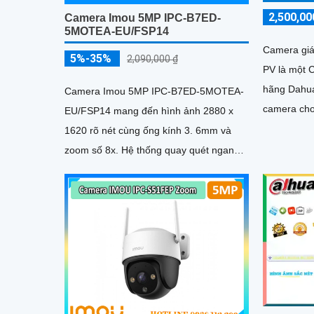
2,500,00
Camera Imou 5MP IPC-B7ED-
5MOTEA-EU/FSP14
Camera gi
5%-35%
2,090,000 ₫
PV là một 
hãng Dahua. Với độ phân giả
Camera Imou 5MP IPC-B7ED-5MOTEA-
camera cho 
EU/FSP14 mang đến hình ảnh 2880 x
Thiết kế cô
1620 rõ nét cùng ống kính 3. 6mm và
zoom số 8x. Hệ thống quay quét ngang
340° dọc 90° loại bỏ điểm mù