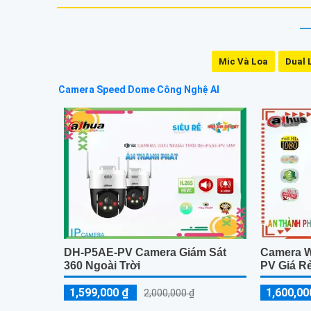
Mic Và Loa
Dual 
Camera Speed Dome Công Nghệ AI
DH-P5AE-PV Camera Giám Sát
Camera W
360 Ngoài Trời
PV Giá R
1,599,000 ₫
1,600,00
2,000,000 ₫