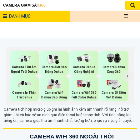
CAMERA GIÁM SÁT
360
DANH MỤC
Camera Thu Âm
Camera 360 Bao
Camera Dahua
Camera Dahua
Ngoài Trời Dahua
Động Dahua
Công Nghệ Ai
Xoay 360
Camera Ip Thân
Camera Wifi
Camera Wifi 360
Camera 2K Siêu
Trụ Dahua
Dahua Báo Động
Full Color Dahua
Nét Dahua
Camera tích hợp micro giúp ghi lại hình ảnh kèm âm thanh rõ ràng, hỗ trợ
giám sát và bảo vệ an ninh qua điện thoại hoặc máy tính. Với tính năng lọc
tiếng ồn, camera giúp thu âm thanh chất lượng hơn, phục vụ việc giải quyết
tranh chấp và các tình huống khác. Ngoài ghi hình, tính năng ghi âm còn hỗ
trợ đàm thoại hai chiều, tăng cường bảo mật trong các khu vực như văn
CAMERA WIFI 360 NGOÀI TRỜI
phòng, cửa hàng hay nhà ở.