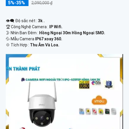
5%-35%
2,090,000 ₫
👁️‍🗨 Độ sắc nét :
3k .
🏆 Công Nghệ Camera :
IP Wifi.
🌛 Nhìn Ban Đêm :
Hồng Ngoại 30m Hồng Ngoại SMD.
💦 Mẫu Camera
IP67 xoay 360.
️💠 Tích Hợp :
Thu Âm Và Loa.