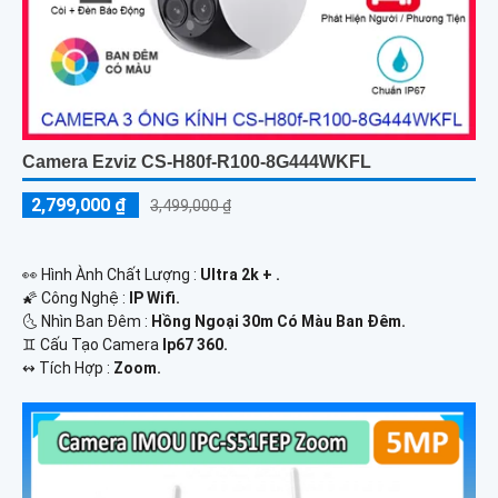
Camera Ezviz CS-H80f-R100-8G444WKFL
2,799,000 ₫
3,499,000 ₫
️👀 Hình Ành Chất Lượng :
Ultra 2k + .
🌠 Công Nghệ :
IP Wifi.
🌜 Nhìn Ban Đêm :
Hồng Ngoại 30m Có Màu Ban Ðêm.
♊ Cấu Tạo Camera
Ip67 360.
️↭ Tích Hợp :
Zoom.