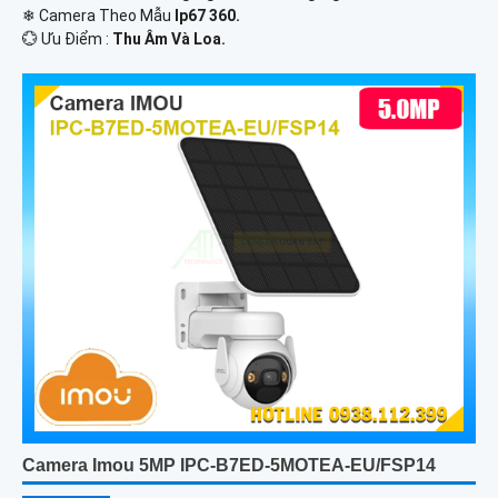
❄ Camera Theo Mẫu
Ip67 360.
️💮 Ưu Điểm :
Thu Âm Và Loa.
Camera Imou 5MP IPC-B7ED-5MOTEA-EU/FSP14