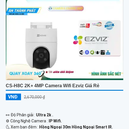
CS-H8C 2K+ 4MP Camera Wifi Ezviz Giá Rẻ
VNĐ
2,670,000 ₫
️👀 Độ Phân giải :
Ultra 2k .
⚙ Công Nghệ Camera :
IP Wifi.
🌜 Xem ban đêm :
Hồng Ngoại 30m Hồng Ngoại Smart IR.