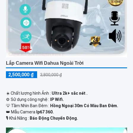
Lắp Camera Wifi Dahua Ngoài Trời
2,500,000 ₫
3,800,000 ₫
☀️ Chất lượng hình Ảnh :
Ultra 2k+ sắc nét .
⚙ Sử dụng công nghệ :
IP Wifi.
💡 Tầm Nhìn Ban Đêm :
Hồng Ngoại 30m Có Màu Ban Đêm.
👑 Mẫu Camera
Ip67 360.
️🎙 Khả Năng :
Báo Động Chuyển Động.