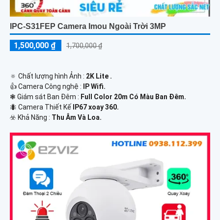
IPC-S31FEP Camera Imou Ngoài Trời 3MP
1,500,000 ₫
1,700,000 ₫
🔅 Chất lượng hình Ảnh :
2K Lite .
👍 Camera Công nghệ :
IP Wifi.
❃ Giám sát Ban Đêm :
Full Color 20m Có Màu Ban Ðêm.
🐜 Camera Thiết Kế
IP67 xoay 360.
️☣️ Khả Năng :
Thu Âm Và Loa.