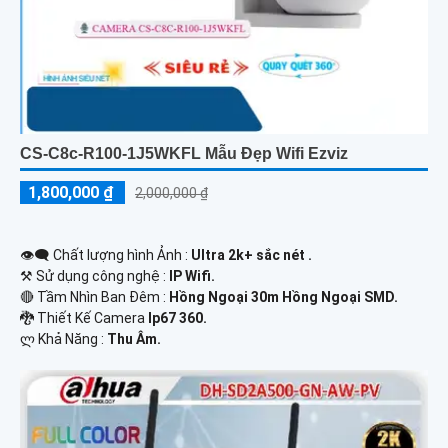
CS-C8c-R100-1J5WKFL Mẫu Đẹp Wifi Ezviz
1,800,000 ₫
2,000,000 ₫
👁️‍🗨 Chất lượng hình Ảnh :
Ultra 2k+ sắc nét .
⚒ Sử dụng công nghệ :
IP Wifi.
🔴 Tầm Nhìn Ban Đêm :
Hồng Ngoại 30m Hồng Ngoại SMD.
🐉️ Thiết Kế Camera
Ip67 360.
️ლ Khả Năng :
Thu Âm.