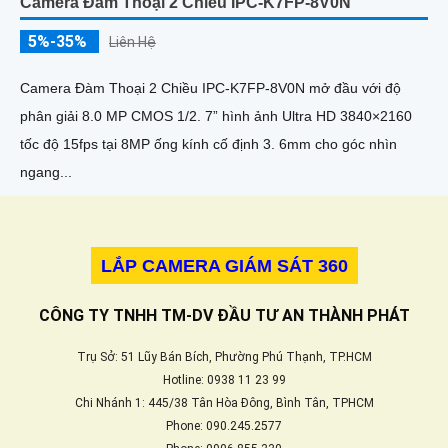
Camera Đàm Thoại 2 Chiều IPC-K7FP-8V0N
5%-35%
Liên Hệ
Camera Đàm Thoại 2 Chiều IPC-K7FP-8V0N mở đầu với độ
phân giải 8.0 MP CMOS 1/2. 7” hình ảnh Ultra HD 3840×2160
tốc độ 15fps tại 8MP ống kính cố định 3. 6mm cho góc nhìn
ngang...
LẮP CAMERA GIÁM SÁT 360
CÔNG TY TNHH TM-DV ĐẦU TƯ AN THÀNH PHÁT
Trụ Sở: 51 Lũy Bán Bích, Phường Phú Thạnh, TP.HCM
Hotline: 0938 11 23 99
Chi Nhánh 1: 445/38 Tân Hòa Đông, Bình Tân, TPHCM
Phone: 090.245.2577