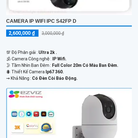
CAMERA IP WIFI IPC S42FP D
2,600,000 ₫
3,000,000 ₫
💯 Độ Phân giải :
Ultra 2k .
🕉️ Camera Công nghệ :
IP Wifi.
🌛 Tầm Nhìn Ban Đêm :
Full Color 20m Có Màu Ban Đêm.
🐜 Thiết Kế Camera
Ip67 360.
️⇝ Khả Năng :
Có Đèn Còi Báo Động.