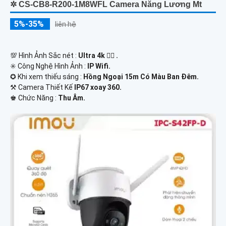
✲ CS-CB8-R200-1M8WFL Camera Năng Lương Mt
5%-35%
liên hệ
💯 Hình Ảnh Sắc nét :
Ultra 4k 👍🏾 .
✳️ Công Nghệ Hình Ảnh :
IP Wifi.
✪ Khi xem thiếu sáng :
Hồng Ngoại 15m Có Màu Ban Ðêm.
⚒ Camera Thiết Kế
IP67 xoay 360.
️♚ Chức Năng :
Thu Âm.