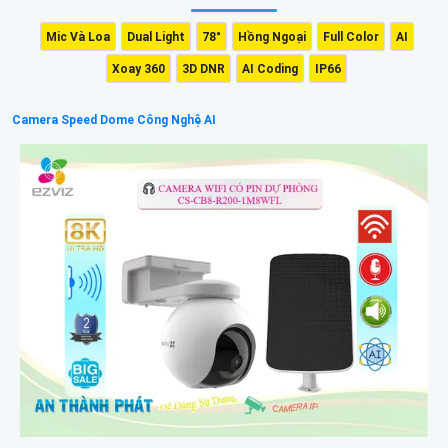
Mic Và Loa
Dual Light
78°
Hồng Ngoại
Full Color
AI
Xoay 360
3D DNR
AI Coding
IP66
Camera Speed Dome Công Nghệ AI