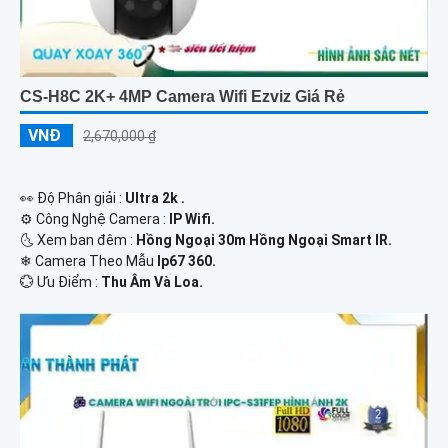
CS-H8C 2K+ 4MP Camera Wifi Ezviz Giá Rẻ
VNĐ
2,670,000 ₫
️👀 Độ Phân giải :
Ultra 2k .
⚙ Công Nghệ Camera :
IP Wifi.
🌜 Xem ban đêm :
Hồng Ngoại 30m Hồng Ngoại Smart IR.
❄ Camera Theo Mẫu
Ip67 360.
️💮 Ưu Điểm :
Thu Âm Và Loa.