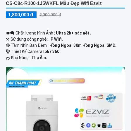
CS-C8c-R100-1J5WKFL Mẫu Đẹp Wifi Ezviz
1,800,000 ₫
2,000,000 ₫
👁️‍🗨 Chất lượng hình Ảnh :
Ultra 2k+ sắc nét .
⚒ Sử dụng công nghệ :
IP Wifi.
🔴 Tầm Nhìn Ban Đêm :
Hồng Ngoại 30m Hồng Ngoại SMD.
🐉️ Thiết Kế Camera
Ip67 360.
️ლ Khả Năng :
Thu Âm.