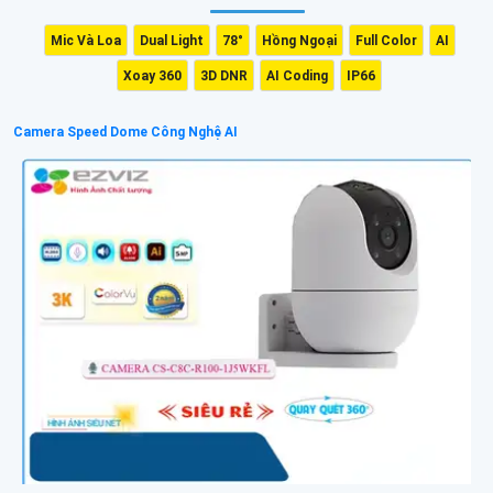
Mic Và Loa
Dual Light
78°
Hồng Ngoại
Full Color
AI
Xoay 360
3D DNR
AI Coding
IP66
Camera Speed Dome Công Nghệ AI