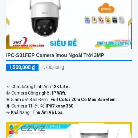
IPC-S31FEP Camera Imou Ngoài Trời 3MP
1,500,000 ₫
1,700,000 ₫
🔅 Chất lượng hình Ảnh :
2K Lite .
👍 Camera Công nghệ :
IP Wifi.
❃ Giám sát Ban Đêm :
Full Color 20m Có Màu Ban Ðêm.
🐜 Camera Thiết Kế
IP67 xoay 360.
️☣️ Khả Năng :
Thu Âm Và Loa.