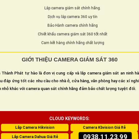
Lắp camera giám sát chính hãng.
Dịch vụ lắp camera 360 uy tín
Bảo Hành camera chính hãng
Chiết khấu camera giám sát 360 tốt nhất
Cam kết hàng chính hãng chất lượng
GIỚI THIỆU CAMERA GIÁM SÁT 360
 Thành Phát tự hào là đơn vị cung cấp và lắp camera giám sát an ninh h
u đáp ứng tốt các nhu cầu cho nhà ở, cửa hàng, văn phòng hay các xí ngh
n nhỏ khác với camera quan sát chính hãng đảm bảo chất lượng tuyệt đối.
CLOUD KEYWORDS:
Lắp Camera Hikvision
Camera Kbvision Giá Rẻ
0938.11.23.99
Lắp Camera Dahua Giá Rẻ
Lắp Camera Wifi Imou