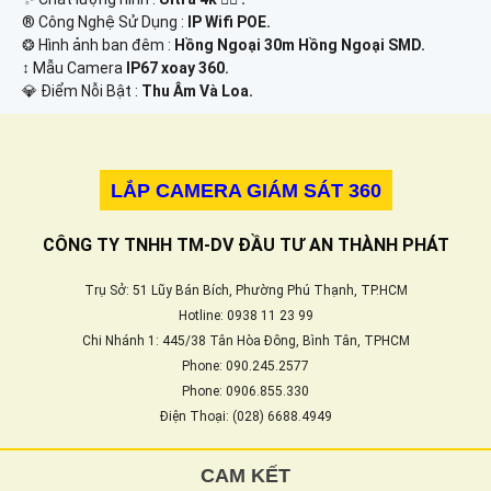
®️ Công Nghệ Sử Dụng :
IP Wifi POE.
❂ Hình ảnh ban đêm :
Hồng Ngoại 30m Hồng Ngoại SMD.
↕️ Mẫu Camera
IP67 xoay 360.
️💎 Điểm Nỗi Bật :
Thu Âm Và Loa.
LẮP CAMERA GIÁM SÁT 360
CÔNG TY TNHH TM-DV ĐẦU TƯ AN THÀNH PHÁT
Trụ Sở: 51 Lũy Bán Bích, Phường Phú Thạnh, TP.HCM
Hotline: 0938 11 23 99
Chi Nhánh 1: 445/38 Tân Hòa Đông, Bình Tân, TPHCM
Phone: 090.245.2577
Phone: 0906.855.330
Điện Thoại: (028) 6688.4949
CAM KẾT