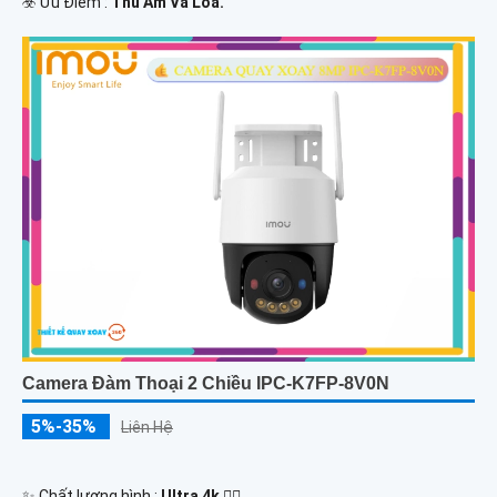
️☣️ Ưu Điểm :
Thu Âm Và Loa.
Camera Đàm Thoại 2 Chiều IPC-K7FP-8V0N
5%-35%
Liên Hệ
✨ Chất lượng hình :
Ultra 4k 👍🏾 .