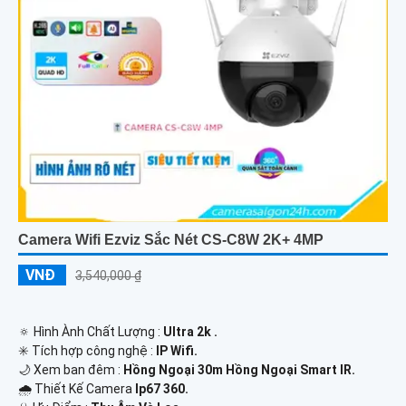
Camera Wifi Ezviz Sắc Nét CS-C8W 2K+ 4MP
VNĐ
3,540,000 ₫
🔅 Hình Ành Chất Lượng :
Ultra 2k .
✳️ Tích hợp công nghệ :
IP Wifi.
🌙 Xem ban đêm :
Hồng Ngoại 30m Hồng Ngoại Smart IR.
🌧️ Thiết Kế Camera
Ip67 360.