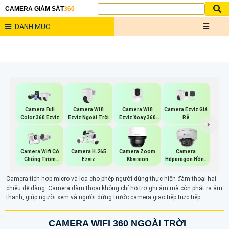
CAMERA GIÁM SÁT
360
DANH MỤC
Camera Wifi
Camera Wifi
Camera Ezviz Giá
Camera Full
Ezviz Ngoài Trời
Ezviz Xoay 360
Rẻ
Color 360 Ezviz
Độ
Camera Wifi Có
Camera H.265
Camera Zoom
Camera
Chống Trộm
Ezviz
Kbvision
Hdparagon Hồng
Ezviz
Ngoại
Camera tích hợp micro và loa cho phép người dùng thực hiện đàm thoại hai
chiều dễ dàng. Camera đàm thoại không chỉ hỗ trợ ghi âm mà còn phát ra âm
thanh, giúp người xem và người đứng trước camera giao tiếp trực tiếp.
CAMERA WIFI 360 NGOÀI TRỜI