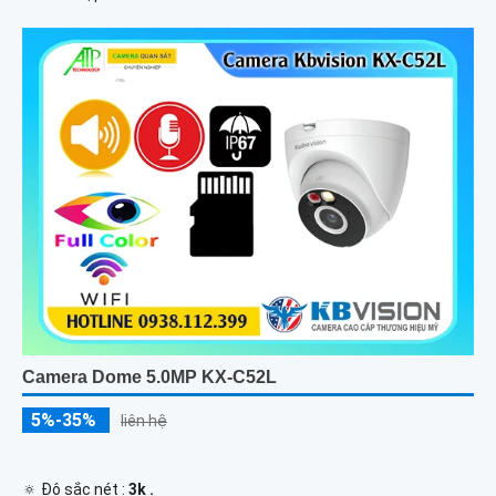
Camera Dome 5.0MP KX-C52L
5%-35%
liên hệ
🔅 Độ sắc nét :
3k .