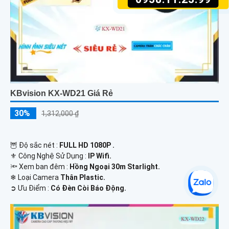
KBvision KX-WD21 Giá Rẻ
30%
1,312,000 ₫
🦉 Độ sắc nét :
FULL HD 1080P .
⚜️ Công Nghệ Sử Dụng :
IP Wifi.
🔦 Xem ban đêm :
Hồng Ngoại 30m Starlight.
❄ Loại Camera
Thân Plastic.
️➲ Ưu Điểm :
Có Ðèn Còi Báo Động.