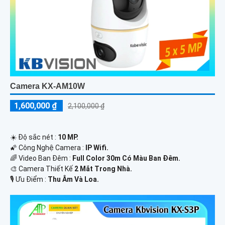
Camera KX-AM10W
1,600,000 ₫
2,100,000 ₫
☀️ Độ sắc nét :
10 MP.
🌠 Công Nghệ Camera :
IP Wifi.
🌈 Video Ban Đêm :
Full Color 30m Có Màu Ban Ðêm.
🎨 Camera Thiết Kế
2 Mắt Trong Nhà.
️🎙 Ưu Điểm :
Thu Âm Và Loa.