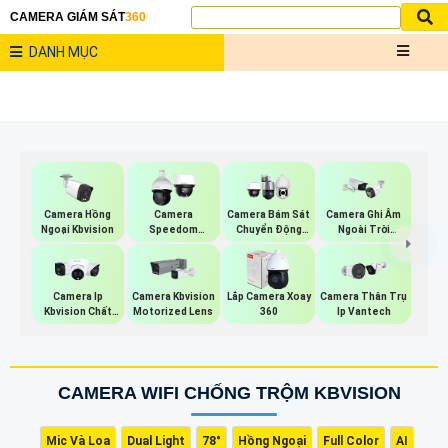
CAMERA GIÁM SÁT
360
DANH MỤC
Camera Hồng
Camera
Camera Bám Sát
Camera Ghi Âm
Ngoại Kbvision
Speedom
Chuyển Động
Ngoài Trời
Kbvision
Kbvision
Kbvision
Camera Ip
Camera Kbvision
Lắp Camera Xoay
Camera Thân Trụ
Kbvision Chất
Motorized Lens
360
Ip Vantech
Lượng
CAMERA WIFI CHỐNG TRỘM KBVISION
Mic Và Loa
Dual Light
78°
Hồng Ngoại
Full Color
AI