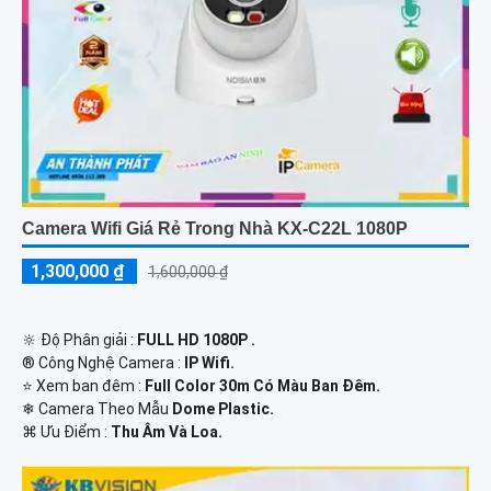
Camera Wifi Giá Rẻ Trong Nhà KX-C22L 1080P
1,300,000 ₫
1,600,000 ₫
🔆 Độ Phân giải :
FULL HD 1080P .
®️ Công Nghệ Camera :
IP Wifi.
⭐ Xem ban đêm :
Full Color 30m Có Màu Ban Ðêm.
❄ Camera Theo Mẫu
Dome Plastic.
️⌘ Ưu Điểm :
Thu Âm Và Loa.