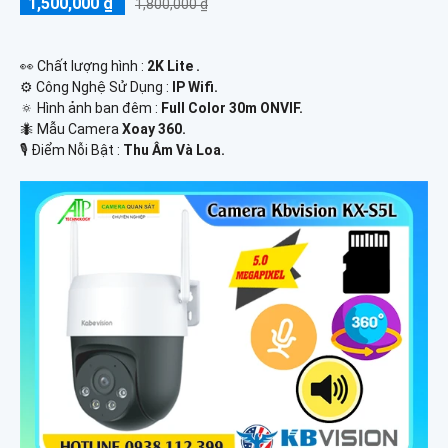
1,500,000 ₫
1,800,000 ₫
️👀 Chất lượng hình :
2K Lite .
⚙ Công Nghệ Sử Dụng :
IP Wifi.
🔅 Hình ảnh ban đêm :
Full Color 30m ONVIF.
🐜 Mẫu Camera
Xoay 360.
️🎙 Điểm Nỗi Bật :
Thu Âm Và Loa.