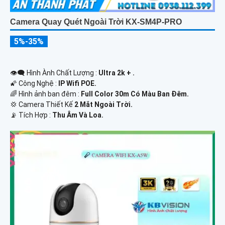
Camera Quay Quét Ngoài Trời KX-SM4P-PRO
5%-35%
👁️‍🗨 Hình Ành Chất Lượng :
Ultra 2k + .
🌠 Công Nghệ :
IP Wifi POE.
🌈 Hình ảnh ban đêm :
Full Color 30m Có Màu Ban Ðêm.
💢 Camera Thiết Kế
2 Mắt Ngoài Trời.
️📡 Tích Hợp :
Thu Âm Và Loa.