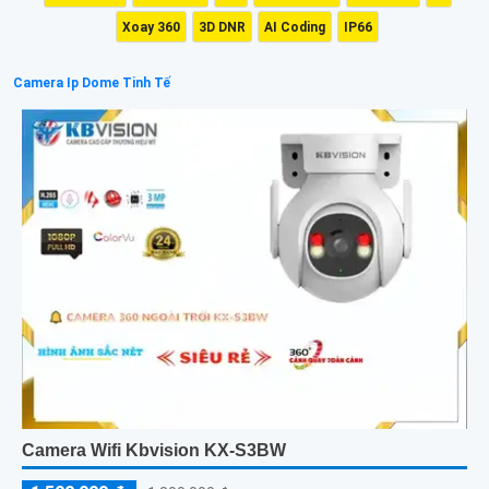
Xoay 360
3D DNR
AI Coding
IP66
Camera Ip Dome Tinh Tế
Camera Wifi Kbvision KX-S3BW