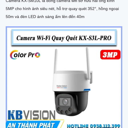
Camera KX-SM10L là dòng camera wifi sở hữu hai ống kính
5MP cho hình ảnh siêu nét, hỗ trợ quay quét 352°, hồng ngoại
50m và đèn LED ánh sáng ấm lên đến 40m