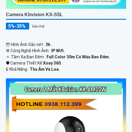
Camera Kbvision KX-S5L
5%-35%
liên hệ
🦉 Hình Ảnh Sắc nét :
3k .
⚒ Công Nghệ Hình Ảnh :
IP Wifi.
🔅 Tầm Xa Ban Đêm :
Full Color 30m Có Màu Ban Ðêm.
🛡 Camera Thiết Kế
Xoay 360.
️₤ Khả Năng :
Thu Âm Và Loa.