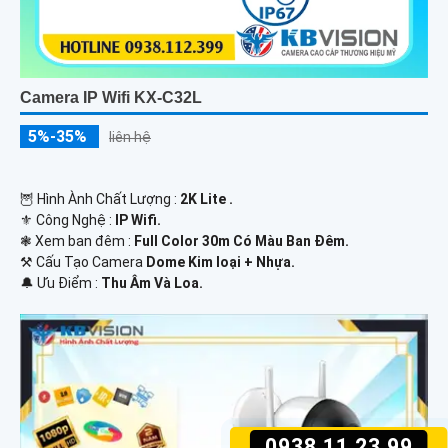
Camera IP Wifi KX-C32L
5%-35%
liên hệ
🦉 Hình Ành Chất Lượng :
2K Lite .
⚜️ Công Nghệ :
IP Wifi.
❃ Xem ban đêm :
Full Color 30m Có Màu Ban Ðêm.
⚒ Cấu Tạo Camera
Dome Kim loại + Nhựa.
️🔔 Ưu Điểm :
Thu Âm Và Loa.
0938.11.23.99