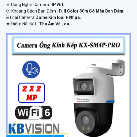
⚜️ Công Nghệ Camera :
IP Wifi.
🌜 Khoảng Cách Ban Đêm :
Full Color 30m Có Màu Ban Ðêm.
⛓ Loại Camera
Dome Kim loại + Nhựa.
️♚ Điểm Nỗi Bật :
Thu Âm Và Loa.