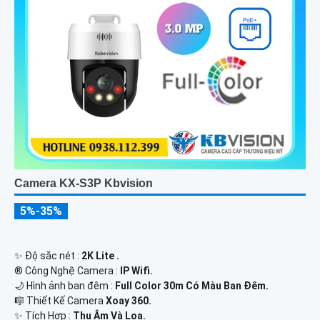
Camera KX-S3P Kbvision
5%-35%
✨ Độ sắc nét :
2K Lite .
®️ Công Nghệ Camera :
IP Wifi.
🌙 Hình ảnh ban đêm :
Full Color 30m Có Màu Ban Ðêm.
🎼️ Thiết Kế Camera
Xoay 360.
️✨ Tích Hợp :
Thu Âm Và Loa.