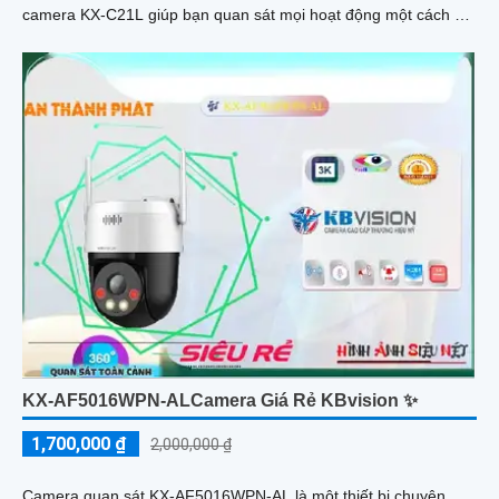
camera KX-C21L giúp bạn quan sát mọi hoạt động một cách dễ
dàng
KX-AF5016WPN-ALCamera Giá Rẻ KBvision ✨
1,700,000 ₫
2,000,000 ₫
Camera quan sát KX-AF5016WPN-AL là một thiết bị chuyên