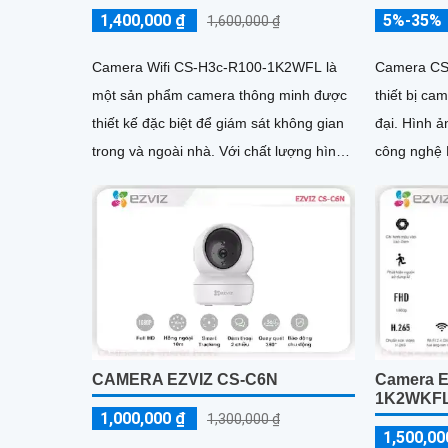
1,400,000 ₫
5%-35%
1,600,000 ₫
Camera Wifi CS-H3c-R100-1K2WFL là
Camera CS
một sản phẩm camera thông minh được
thiết bị ca
thiết kế đặc biệt để giám sát không gian
đại. Hình ảnh xem ban đêm đẹp nhờ
trong và ngoài nhà. Với chất lượng hình
công nghệ 
ảnh sắc nét HD 1080p, nó...
đến 30m, g
CAMERA EZVIZ CS-C6N
Camera E
1K2WKF
1,000,000 ₫
1,300,000 ₫
1,500,00