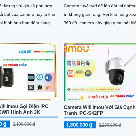
t lượng với giá cả phù hợp.
Camera tuyệt vời để lắp đặt tại những
ổi bật của camera này là khả
trí không gian rộng. Với khả năng xoay
thị hình ảnh ban đêm sáng
360 độ, camera này giúp quan sát hi
ông nghệ Hồng Ngoại 30m
quả từ mọi góc độ
fi Imou Gọi Điện IPC-
Camera Wifi Imou Với Giá Cạnh
0WR Hình Ảnh 3K
Tranh IPC-S42FP
0 ₫
2,100,000 ₫
1,800,000 ₫
2,200,000 ₫