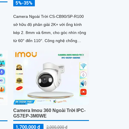
5%-35%
Camera Ngoài Trời CS-CB90/SP-R100
sở hữu độ phân giải 2K+ với ống kính
kép 2. 8mm và 6mm, cho góc nhìn rộng
từ 60° đến 110°. Công nghệ chống
ngược sáng DNR 3D cùng khả năng nén
H
Camera Imou 360 Ngoài Trời IPC-
GS7EP-3M0WE
1,700,000 ₫
2,000,000 ₫