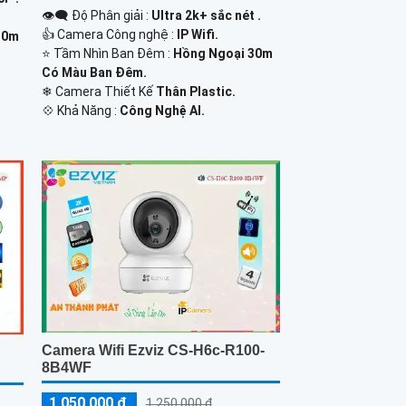
👁️‍🗨 Độ Phân giải :
Ultra 2k+ sắc nét .
👍 Camera Công nghệ :
IP Wifi.
30m
⭐ Tầm Nhìn Ban Đêm :
Hồng Ngoại 30m
Có Màu Ban Ðêm.
❄ Camera Thiết Kế
Thân Plastic.
️💠 Khả Năng :
Công Nghệ AI.
Camera Wifi Ezviz CS-H6c-R100-
8B4WF
1,050,000 ₫
1,250,000 ₫