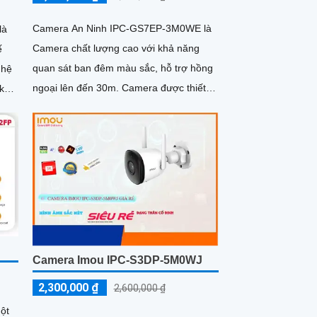
Camera An Ninh IPC-GS7EP-3M0WE là
là
Camera chất lượng cao với khả năng
ế
quan sát ban đêm màu sắc, hỗ trợ hồng
ghệ
ngoại lên đến 30m. Camera được thiết
kế đặc biệt cho dự án dân dụng, có khả
năng xoay 360 độ cho góc nhìn toàn diện
Camera Imou IPC-S3DP-5M0WJ
2,300,000 ₫
2,600,000 ₫
ột