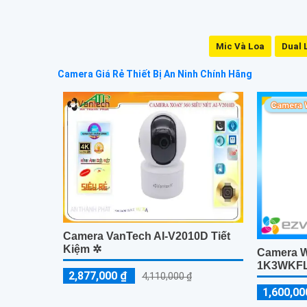
Mic Và Loa
Dual 
Camera Giá Rẻ Thiết Bị An Ninh Chính Hãng
Camera VanTech AI-V2010D Tiết
Kiệm ✲
Camera W
1K3WKF
2,877,000 ₫
4,110,000 ₫
1,600,00