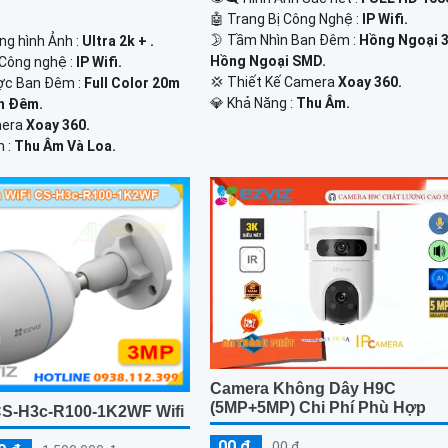
🤖️ Trang Bị Công Nghệ :
IP Wifi.
🌛 Tầm Nhìn Ban Đêm :
Hồng Ngoại 
ng hình Ảnh :
Ultra 2k + .
Hồng Ngoại SMD.
Công nghệ :
IP Wifi.
💢 Thiết Kế Camera
Xoay 360.
ợc Ban Đêm :
Full Color 20m
️💎 Khả Năng :
Thu Âm.
n Ðêm.
mera
Xoay 360.
m :
Thu Âm Và Loa.
Camera Không Dây H9C
(5MP+5MP) Chi Phí Phù Hợp
S-H3c-R100-1K2WF Wifi
00 ₫
00 ₫