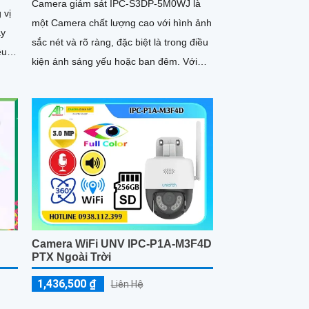
Camera giám sát IPC-S3DP-5M0WJ là
 vị
một Camera chất lượng cao với hình ảnh
sắc nét và rõ ràng, đặc biệt là trong điều
ệu
kiện ánh sáng yếu hoặc ban đêm. Với
công nghệ hồng ngoại có...
Camera WiFi UNV IPC-P1A-M3F4D
PTX Ngoài Trời
1,436,500 ₫
Liên Hệ