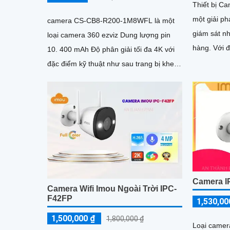
Thiết bị C
một giải ph
camera CS-CB8-R200-1M8WFL là một
giám sát n
loại camera 360 ezviz Dung lượng pin
hàng. Với độ phân giải cao 2MP, nó cung
10. 400 mAh Độ phân giải tối đa 4K với
cấp hình ản
đặc điểm kỹ thuật như sau trang bị khe
cắm thẻ nhớ Micro SD dung lượng lên
đến 512GB kết nối Wifi IP góc quay rộng
với ống kính 3
Camera I
Camera Wifi Imou Ngoài Trời IPC-
F42FP
1,530,00
1,500,000 ₫
1,800,000 ₫
Loại camer