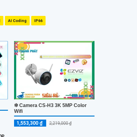
R
AI Coding
IP66
❇ Camera CS-H3 3K 5MP Color
Wifi
1,553,300 ₫
2,219,000 ₫
P .