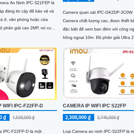
amera An Ninh IPC-S21FEP là
áp đáng tin cậy để bảo vệ và
Camera quan sát IPC-GK2DP-3C0W 
hà ở, văn phòng hoặc cửa
Camera chất lượng cao, được thiết k
đặc biệt để xem ban đêm với công n
h sắc nét và chi tiết
hồng ngoại 10m. Độ phân giải Ultra 2k
lite cho hình ảnh sắc nét và chi tiết
P WIFI IPC-F22FP-D
CAMERA IP WIFI IPC S22FP
0 ₫
2,300,000 ₫
1,530,000 ₫
2,746,000 ₫
a IPC-F22FP-D là một
Loại Camera an ninh IPC-S22FP là m