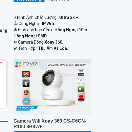
️⚡ Hình Ành Chất Lượng :
Ultra 2k + .
👍 Công Nghệ :
IP Wifi.
❃ Hình ảnh ban đêm :
Hồng Ngoại 10m
Hồng
Hồng Ngoại SMD.
❄ Camera Dòng
Xoay 360.
️✔️ Tích Hợp :
Thu Âm Và Loa.
Camera Wifi Xoay 360 CS-C6CN-
R100-8B4WF