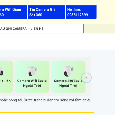
ra Wifi Giám
Tin Camera Giám
Hotline:
60
Sát 360
0938112399
ẦU GHI CAMERA
LIÊN HỆ
Camera Wifi Ezviz
Camera 360 Ezviz
iz Báo
Ngoài Trời
Ngoài Trời
g
oặc bóng tối. Được trang bị đèn trợ sáng với tầm chiếu