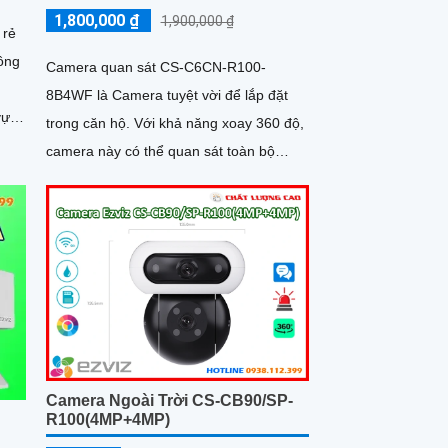
1,800,000 ₫
1,900,000 ₫
 rẻ
hông
Camera quan sát CS-C6CN-R100-
8B4WF là Camera tuyệt vời để lắp đặt
vực
trong căn hộ. Với khả năng xoay 360 độ,
camera này có thể quan sát toàn bộ
không gian. Độ phân giải 4
Camera Ngoài Trời CS-CB90/SP-
R100(4MP+4MP)