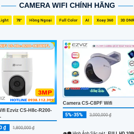
CAMERA WIFI CHÍNH HÃNG
Light
78°
Hồng Ngoại
Full Color
AI
Xoay 360
3D DN
Camera CS-C8PF Wifi
ifi Ezviz CS-H8c-R200-
5%-35%
3,000,000 ₫
L
0 ₫
1,800,000 ₫
👁️‍🗨 Hình Ảnh Sắc nét :
FULL HD 1080