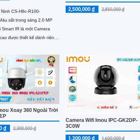
2,500,000 ₫
2,850,000 ₫
 Ninh CS-H8c-R100-
u sắt trong sáng 2.0 MP
 Smart IR là một Camera
cao được thiết kế dành riêng
dân dụng
mou Xoay 360 Ngoài Trời
FEP
Camera Wifi Imou IPC-GK2DP-
3C0W
0 ₫
2,300,000 ₫
1,300,000 ₫
1,600,000 ₫