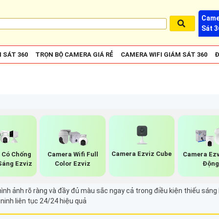
Came
Sát 3
 SÁT 360
TRỌN BỘ CAMERA GIÁ RẺ
CAMERA WIFI GIÁM SÁT 360
Đ
Camera Ezviz Cube
 Có Chống
Camera Wifi Full
Camera Ezv
áng Ezviz
Color Ezviz
Độn
h ảnh rõ ràng và đầy đủ màu sắc ngay cả trong điều kiện thiếu sáng h
inh liên tục 24/24 hiệu quả