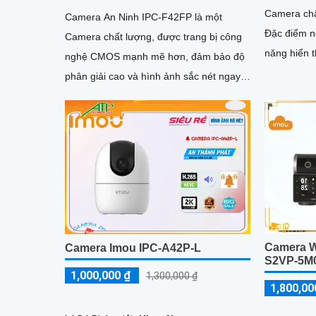
Camera chấ
Camera An Ninh IPC-F42FP là một
Đặc điểm n
Camera chất lượng, được trang bị công
năng hiển 
nghệ CMOS mạnh mẽ hơn, đảm bảo độ
đẹp nhờ c
phân giải cao và hình ảnh sắc nét ngay
cả trong điều kiện ánh sáng yếu. Ấn...
Camera Wi
Camera Imou IPC-A42P-L
S2VP-5M
1,000,000 ₫
1,300,000 ₫
1,800,00