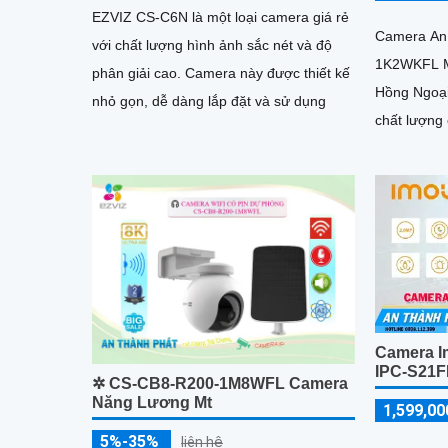
EZVIZ CS-C6N là một loại camera giá rẻ
Camera An
với chất lượng hình ảnh sắc nét và độ
1K2WKFL Mà
phân giải cao. Camera này được thiết kế
Hồng Ngoại
nhỏ gọn, dễ dàng lắp đặt và sử dụng
chất lượng 
cho dự án 
Camera I
IPC-S21
✲ CS-CB8-R200-1M8WFL Camera
Năng Lương Mt
1,599,00
5%-35%
liên hệ