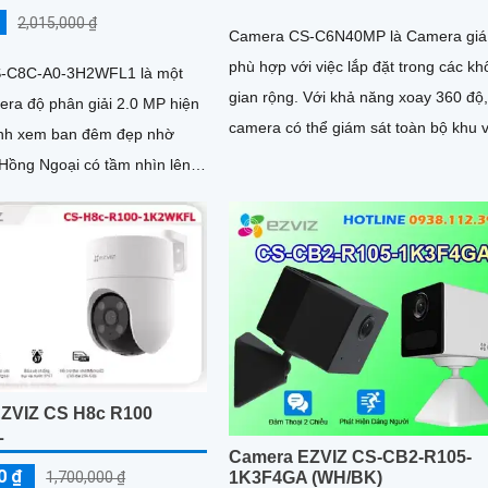
2,015,000 ₫
Camera CS-C6N40MP là Camera giá
phù hợp với việc lắp đặt trong các k
-C8C-A0-3H2WFL1 là một
gian rộng. Với khả năng xoay 360 độ,
mera độ phân giải 2.0 MP hiện
camera có thể giám sát toàn bộ khu 
một cách hiệu quả
Hồng Ngoại có tầm nhìn lên
iúp sáng mịn mọi góc
ZVIZ CS H8c R100
L
Camera EZVIZ CS-CB2-R105-
0 ₫
1,700,000 ₫
1K3F4GA (WH/BK)