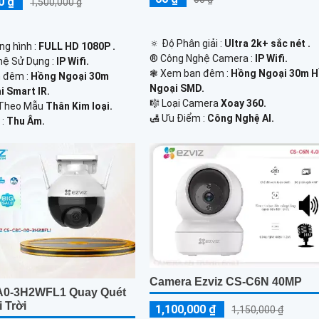
0 ₫
1,500,000 ₫
🔅 Độ Phân giải :
Ultra 2k+ sắc nét .
ng hình :
FULL HD 1080P .
®️ Công Nghệ Camera :
IP Wifi.
ệ Sử Dụng :
IP Wifi.
❃ Xem ban đêm :
Hồng Ngoại 30m 
 đêm :
Hồng Ngoại 30m
Ngoại SMD.
 Smart IR.
🎼️ Loại Camera
Xoay 360.
 Theo Mẫu
Thân Kim loại.
️🛃 Ưu Điểm :
Công Nghệ AI.
 :
Thu Âm.
Camera Ezviz CS-C6N 40MP
A0-3H2WFL1 Quay Quét
 Trời
1,100,000 ₫
1,150,000 ₫