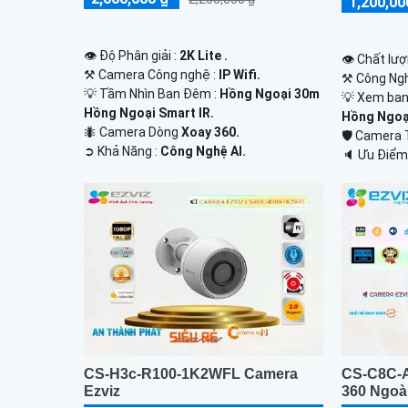
1,200,00
👁 Độ Phân giải :
2K Lite .
👁 Chất lượ
⚒ Camera Công nghệ :
IP Wifi.
⚒ Công Ngh
💡 Tầm Nhìn Ban Đêm :
Hồng Ngoại 30m
💡 Xem ban
Hồng Ngoại Smart IR.
Hồng Ngoại
🐜 Camera Dòng
Xoay 360.
🛡 Camera
️➲ Khả Năng :
Công Nghệ AI.
️🔈 Ưu Điểm
CS-H3c-R100-1K2WFL Camera
CS-C8C-
Ezviz
360 Ngoài