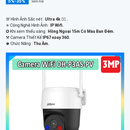
5%-35%
liên hệ
💯 Hình Ảnh Sắc nét :
Ultra 4k 👍🏾 .
✳️ Công Nghệ Hình Ảnh :
IP Wifi.
✪ Khi xem thiếu sáng :
Hồng Ngoại 15m Có Màu Ban Ðêm.
⚒ Camera Thiết Kế
IP67 xoay 360.
️♚ Chức Năng :
Thu Âm.