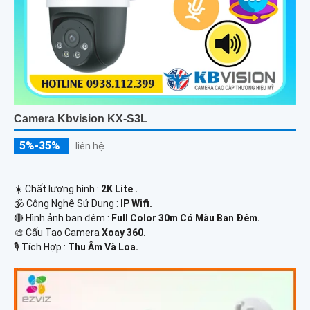
Camera Kbvision KX-S3L
5%-35%
liên hệ
☀️ Chất lượng hình :
2K Lite .
🕉️ Công Nghệ Sử Dụng :
IP Wifi.
🔴 Hình ảnh ban đêm :
Full Color 30m Có Màu Ban Ðêm.
🎨 Cấu Tạo Camera
Xoay 360.
️🎙 Tích Hợp :
Thu Âm Và Loa.