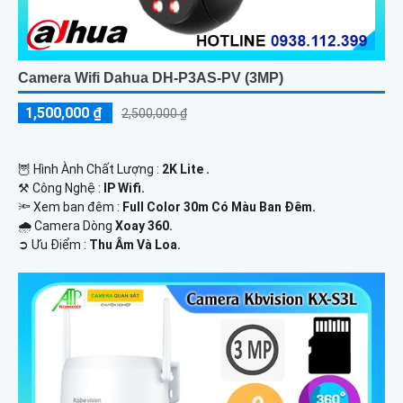
Camera Wifi Dahua DH-P3AS-PV (3MP)
1,500,000 ₫
2,500,000 ₫
🦉 Hình Ành Chất Lượng :
2K Lite .
⚒ Công Nghệ :
IP Wifi.
🔦 Xem ban đêm :
Full Color 30m Có Màu Ban Ðêm.
🌧️ Camera Dòng
Xoay 360.
️➲ Ưu Điểm :
Thu Âm Và Loa.