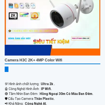
Camera H3C 2K+ 4MP Color Wifi
💯 Hình ảnh chất lượng :
Ultra 2k .
🤖️ Công Nghệ Hình Ảnh :
IP Wifi.
🔴 Tầm Nhìn Ban Đêm :
Hồng Ngoại 30m Có Màu Ban Ðêm.
🛡 Cấu Tạo Camera
Thân Plastic.
️📢 Khả Năng :
Công Nghệ AI.