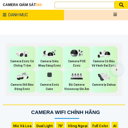
CAMERA GIÁM SÁT
360
DANH MỤC
Camera Ezviz Có
Camera Siêu
Camera POE
Camera Có Bảo
Chống Trộm
Nhạy Sáng Ezviz
Ezviz
Vệ Vành Đai Ezviz
Camera Ezviz
Bộ Camera
Camera 360 Báo
Camera Ip Dahua
Cube
Visioncop Ghi Âm
Động Ezviz
CAMERA WIFI CHÍNH HÃNG
Mic Và Loa
Dual Light
78°
Hồng Ngoại
Full Color
AI