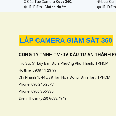
⛓ Cấu Tạo Camera
Xoay 360.
💎 Loại Ca
️✤ Ưu Điểm :
Chống Nước.
️ლ Ưu Điểm
LẮP CAMERA GIÁM SÁT 360
CÔNG TY TNHH TM-DV ĐẦU TƯ AN THÀNH P
Trụ Sở: 51 Lũy Bán Bích, Phường Phú Thạnh, TP.HCM
Hotline: 0938 11 23 99
Chi Nhánh 1: 445/38 Tân Hòa Đông, Bình Tân, TPHCM
Phone: 090.245.2577
Phone: 0906.855.330
Điện Thoại: (028) 6688.4949