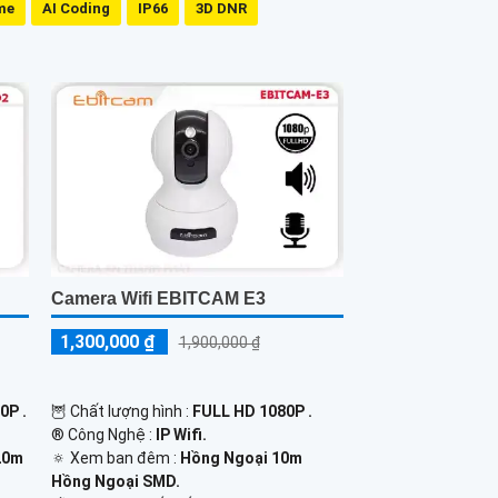
me
AI Coding
IP66
3D DNR
Camera Wifi EBITCAM E3
1,300,000 ₫
1,900,000 ₫
0P .
🦉 Chất lượng hình :
FULL HD 1080P .
®️ Công Nghệ :
IP Wifi.
20m
🔅 Xem ban đêm :
Hồng Ngoại 10m
Hồng Ngoại SMD.