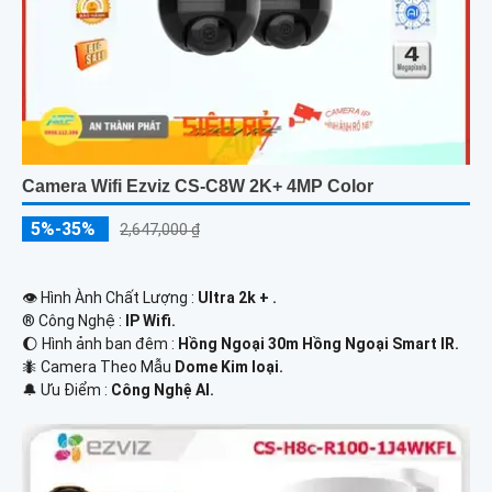
Camera Wifi Ezviz CS-C8W 2K+ 4MP Color
5%-35%
2,647,000 ₫
👁 Hình Ành Chất Lượng :
Ultra 2k + .
®️ Công Nghệ :
IP Wifi.
🌔 Hình ảnh ban đêm :
Hồng Ngoại 30m Hồng Ngoại Smart IR.
🐜 Camera Theo Mẫu
Dome Kim loại.
️🔔 Ưu Điểm :
Công Nghệ AI.