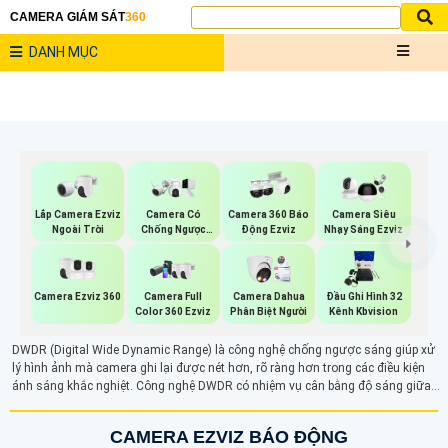
CAMERA GIÁM SÁT
360
DANH MỤC
Lắp Camera Ezviz
Camera Có
Camera 360 Báo
Camera Siêu
Ngoài Trời
Chống Ngược
Động Ezviz
Nhạy Sáng Ezviz
Sáng Ezviz
Camera Ezviz 360
Camera Full
Camera Dahua
Đầu Ghi Hình 32
Color 360 Ezviz
Phân Biệt Người
Kênh Kbvision
DWDR (Digital Wide Dynamic Range) là công nghệ chống ngược sáng giúp xử
lý hình ảnh mà camera ghi lại được nét hơn, rõ ràng hơn trong các điều kiện
ánh sáng khắc nghiệt. Công nghệ DWDR có nhiệm vụ cân bằng độ sáng giữa
các vùng sáng và tối, mang lại hình ảnh sắc nét và ổn định màu sắc, ngay cả
khi ánh sáng mạnh chiếu trực tiếp.
CAMERA EZVIZ BÁO ĐỘNG