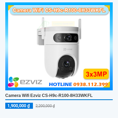
Camera Wifi Ezviz CS-H9c-R100-8H33WKFL
1,900,000 ₫
2,200,000 ₫