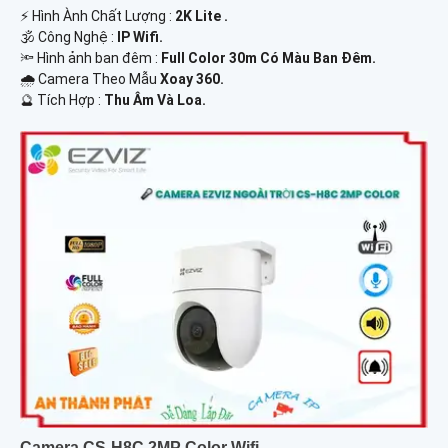
️⚡ Hình Ành Chất Lượng :
2K Lite .
🕉️ Công Nghệ :
IP Wifi.
🔦 Hình ảnh ban đêm :
Full Color 30m Có Màu Ban Ðêm.
🌧️ Camera Theo Mẫu
Xoay 360.
️🔮 Tích Hợp :
Thu Âm Và Loa.
Camera CS-H8C 2MP Color Wifi