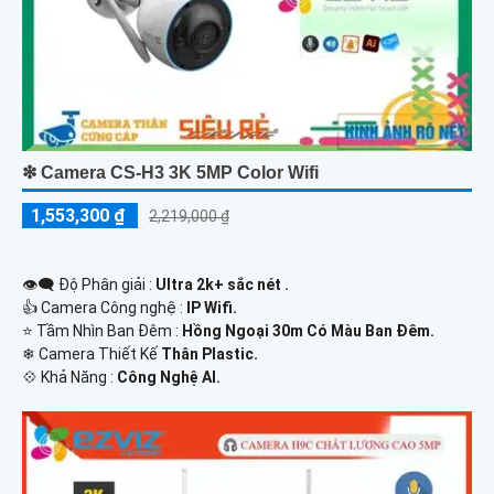
❇ Camera CS-H3 3K 5MP Color Wifi
1,553,300 ₫
2,219,000 ₫
👁️‍🗨 Độ Phân giải :
Ultra 2k+ sắc nét .
👍 Camera Công nghệ :
IP Wifi.
⭐ Tầm Nhìn Ban Đêm :
Hồng Ngoại 30m Có Màu Ban Ðêm.
❄ Camera Thiết Kế
Thân Plastic.
️💠 Khả Năng :
Công Nghệ AI.