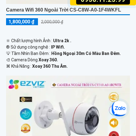
Camera Wifi 360 Ngoài Trời CS-C8W-A0-1F4WKFL
1,800,000 ₫
2,000,000 ₫
🔆 Chất lượng hình Ảnh :
Ultra 2k .
®️ Sử dụng công nghệ :
IP Wifi.
💡 Tầm Nhìn Ban Đêm :
Hồng Ngoại 30m Có Màu Ban Đêm.
🎨 Camera Dòng
Xoay 360.
️⌘ Khả Năng :
Xoay 360 Thu Âm.