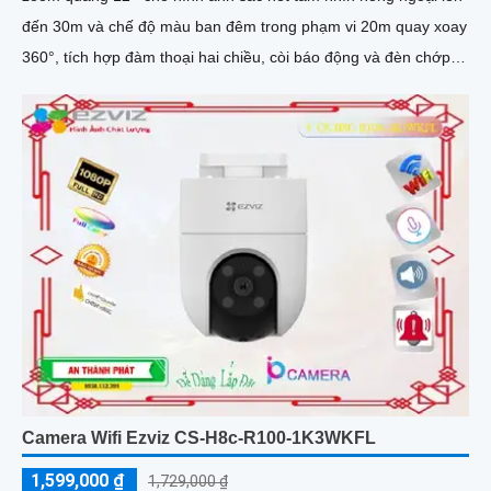
đến 30m và chế độ màu ban đêm trong phạm vi 20m quay xoay
360°, tích hợp đàm thoại hai chiều, còi báo động và đèn chớp,
camera giúp nâng cao an ninh hiệu quả. Đạt chuẩn IP67 có khả
năng chống bụi, nước, đảm bảo hoạt động ổn định trong mọi
điều kiện thời tiết
Camera Wifi Ezviz CS-H8c-R100-1K3WKFL
1,599,000 ₫
1,729,000 ₫