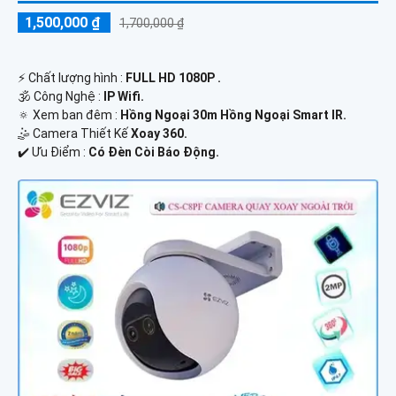
1,500,000 ₫
1,700,000 ₫
️⚡ Chất lượng hình :
FULL HD 1080P .
🕉️ Công Nghệ :
IP Wifi.
🔅 Xem ban đêm :
Hồng Ngoại 30m Hồng Ngoại Smart IR.
🤹 Camera Thiết Kế
Xoay 360.
️✔️ Ưu Điểm :
Có Đèn Còi Báo Động.