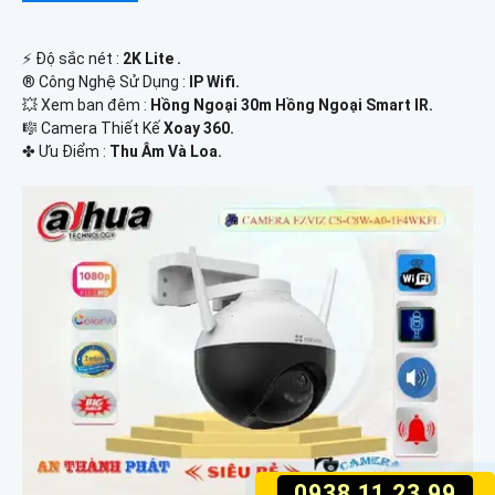
️⚡ Độ sắc nét :
2K Lite .
®️ Công Nghệ Sử Dụng :
IP Wifi.
💥 Xem ban đêm :
Hồng Ngoại 30m Hồng Ngoại Smart IR.
🎼️ Camera Thiết Kế
Xoay 360.
️✤ Ưu Điểm :
Thu Âm Và Loa.
0938.11.23.99