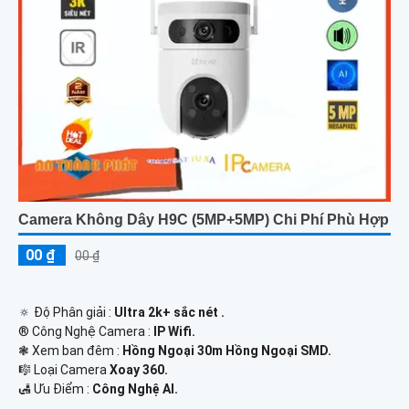
Camera Không Dây H9C (5MP+5MP) Chi Phí Phù Hợp
00 ₫
00 ₫
🔅 Độ Phân giải :
Ultra 2k+ sắc nét .
®️ Công Nghệ Camera :
IP Wifi.
❃ Xem ban đêm :
Hồng Ngoại 30m Hồng Ngoại SMD.
🎼️ Loại Camera
Xoay 360.
️🛃 Ưu Điểm :
Công Nghệ AI.