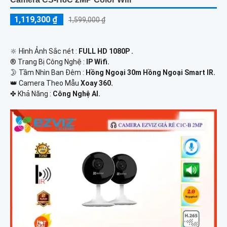
1,119,300 ₫
1,599,000 ₫
🔆 Hình Ảnh Sắc nét :
FULL HD 1080P .
®️ Trang Bị Công Nghệ :
IP Wifi.
🌛 Tầm Nhìn Ban Đêm :
Hồng Ngoại 30m Hồng Ngoại Smart IR.
👑 Camera Theo Mẫu
Xoay 360.
️✤ Khả Năng :
Công Nghệ AI.