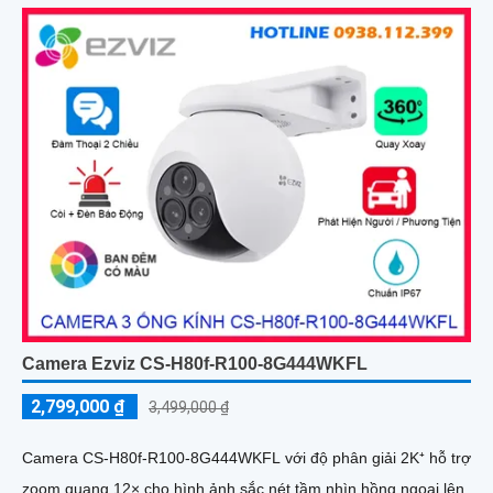
Camera Ezviz CS-H80f-R100-8G444WKFL
2,799,000 ₫
3,499,000 ₫
Camera CS-H80f-R100-8G444WKFL với độ phân giải 2K⁺ hỗ trợ
zoom quang 12× cho hình ảnh sắc nét tầm nhìn hồng ngoại lên