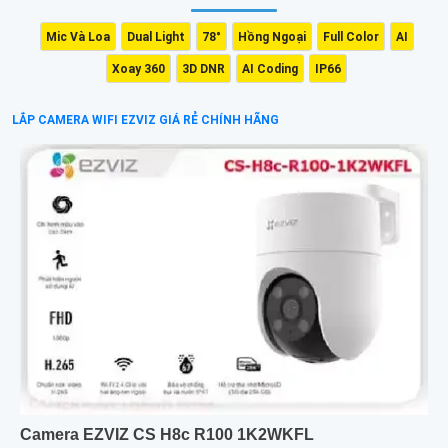
Mic Và Loa
Dual Light
78°
Hồng Ngoại
Full Color
AI
Xoay 360
3D DNR
AI Coding
IP66
LẮP CAMERA WIFI EZVIZ GIÁ RẺ CHÍNH HÃNG
Camera EZVIZ CS H8c R100 1K2WKFL