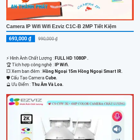
Camera IP Wifi Wifi Ezviz C1C-B 2MP Tiết Kiệm
693,000 ₫
990,000 ₫
️⚡ Hình Ành Chất Lượng :
FULL HD 1080P .
🏆 Tích hợp công nghệ :
IP Wifi.
💥 Xem ban đêm :
Hồng Ngoại 15m Hồng Ngoại Smart IR.
🛡 Cấu Tạo Camera
Cube.
️🔮 Ưu Điểm :
Thu Âm Và Loa.