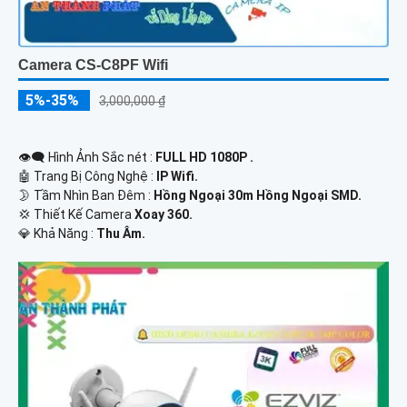
Camera CS-C8PF Wifi
5%-35%
3,000,000 ₫
👁️‍🗨 Hình Ảnh Sắc nét :
FULL HD 1080P .
🤖️ Trang Bị Công Nghệ :
IP Wifi.
🌛 Tầm Nhìn Ban Đêm :
Hồng Ngoại 30m Hồng Ngoại SMD.
💢 Thiết Kế Camera
Xoay 360.
️💎 Khả Năng :
Thu Âm.