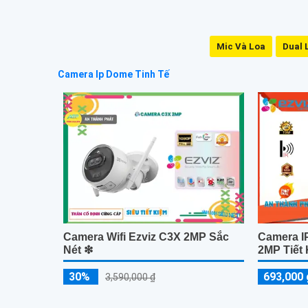
Mic Và Loa
Dual 
Camera Ip Dome Tinh Tế
Camera Wifi Ezviz C3X 2MP Sắc
Camera IP
Nét ❇
2MP Tiết
30%
693,000 
3,590,000 ₫