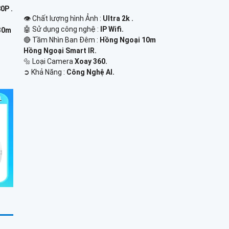
0P .
👁 Chất lượng hình Ảnh :
Ultra 2k .
🤖️ Sử dụng công nghệ :
IP Wifi.
30m
🔴 Tầm Nhìn Ban Đêm :
Hồng Ngoại 10m
Hồng Ngoại Smart IR.
🔩 Loại Camera
Xoay 360.
️➲ Khả Năng :
Công Nghệ AI.