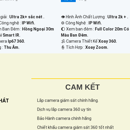
👁 Hình Ành Chất Lượng :
Ultra 2k + .
giải :
Ultra 2k+ sắc nét .
⚙ Công Nghệ :
IP Wifi.
Công nghệ :
IP Wifi.
🌔 Xem ban đêm :
Full Color 20m Có
n Ban Đêm :
Hồng Ngoại 30m
Màu Ban Ðêm.
 Smart IR.
🕉️ Camera Thiết Kế
Xoay 360.
mera
Ip67 360.
️👮 Tích Hợp :
Xoay Zoom.
g :
Thu Âm.
CAM KẾT
HÁT
Lắp camera giám sát chính hãng.
Dịch vụ lắp camera 360 uy tín
Bảo Hành camera chính hãng
Chiết khấu camera giám sát 360 tốt nhất