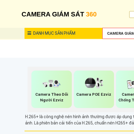
CAMERA GIÁM SÁT
360
DANH MỤC
SẢN PHẨM
CAMERA GIÁM
Camera Theo Dỏi
Camera POE Ezviz
Camer
Người Ezviz
Chống T
H.265+ là công nghệ nén hình ảnh thường được áp dụng trong camera IP và đầu ghi h
ảnh. Là phiên bản cải tiến của H.265, chuẩn nén H265+ đảm