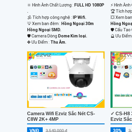
🔆 Hình Ành Chất Lượng :
FULL HD 1080P
️⚡ Hình Ành
.
🏆 Tích hợ
🕉️ Tích hợp công nghệ :
IP Wifi.
💥 Xem ban
💡 Xem ban đêm :
Hồng Ngoại 30m
Hồng Ngoại
Hồng Ngoại SMD.
🛡 Cấu Tạ
🛡 Camera Dòng
Dome Kim loại.
️🔮 Ưu Điểm
️✤ Ưu Điểm :
Thu Âm.
Camera Wifi Ezviz Sắc Nét CS-
✓ CS-H8 
C8W 2K+ 4MP
Ezviz Sắc
VNĐ
30%
3,540,000 ₫
3