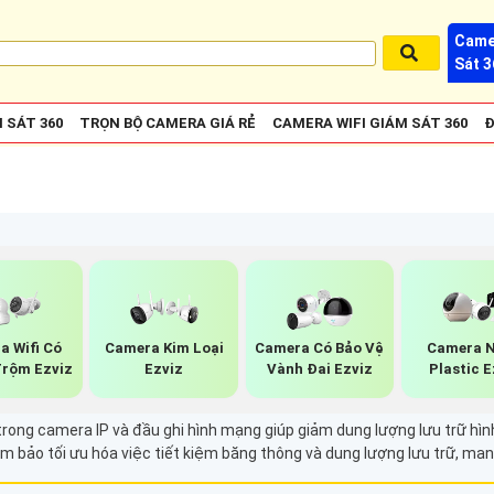
Came
Sát 3
 SÁT 360
TRỌN BỘ CAMERA GIÁ RẺ
CAMERA WIFI GIÁM SÁT 360
Đ
a Wifi Có
Camera Kim Loại
Camera Có Bảo Vệ
Camera 
rộm Ezviz
Ezviz
Vành Đai Ezviz
Plastic E
ình mạng giúp giảm dung lượng lưu trữ hình ảnh video mà không làm ảnh hưởng đến chất lượng hình
 bảo tối ưu hóa việc tiết kiệm băng thông và dung lượng lưu trữ, mang 