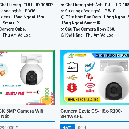
 Chất Lượng :
FULL HD 1080P .
👁 Chất lượng hình Ảnh :
FULL HD 108
p công nghệ :
IP Wifi.
⚜️ Sử dụng công nghệ :
IP Wifi.
 đêm :
Hồng Ngoại 15m
🌔 Tầm Nhìn Ban Đêm :
Hồng Ngoại 
 Smart IR.
Hồng Ngoại Smart IR.
o Camera
Cube.
⚒ Cấu Tạo Camera
Xoay 360.
 :
Thu Âm Và Loa.
️👮 Khả Năng :
Thu Âm Và Loa.
Camera Ezviz CS-H8x-R100-
3K 5MP Camera Wifi
8H4WKFL
 Nét
45%
00 ₫
,290,000 ₫