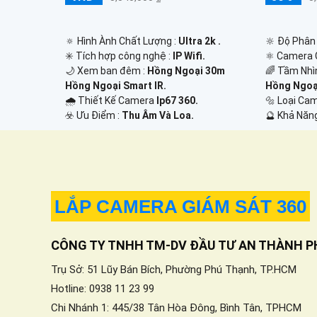
🔅 Hình Ành Chất Lượng :
Ultra 2k .
🔆 Độ Phân 
✳️ Tích hợp công nghệ :
IP Wifi.
⚛️ Camera 
🌙 Xem ban đêm :
Hồng Ngoại 30m
🌈 Tầm Nhì
Hồng Ngoại Smart IR.
Hồng Ngoại
🌧️ Thiết Kế Camera
Ip67 360.
🔩 Loại Ca
️☣️ Ưu Điểm :
Thu Âm Và Loa.
️🔮 Khả Năn
LẮP CAMERA GIÁM SÁT 360
CÔNG TY TNHH TM-DV ĐẦU TƯ AN THÀNH P
Trụ Sở: 51 Lũy Bán Bích, Phường Phú Thạnh, TP.HCM
Hotline: 0938 11 23 99
Chi Nhánh 1: 445/38 Tân Hòa Đông, Bình Tân, TPHCM