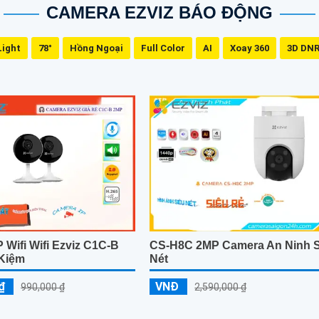
CAMERA EZVIZ BÁO ĐỘNG
Light
78°
Hồng Ngoại
Full Color
AI
Xoay 360
3D DN
 Wifi Wifi Ezviz C1C-B
CS-H8C 2MP Camera An Ninh 
 Kiệm
Nét
₫
VNĐ
990,000 ₫
2,590,000 ₫