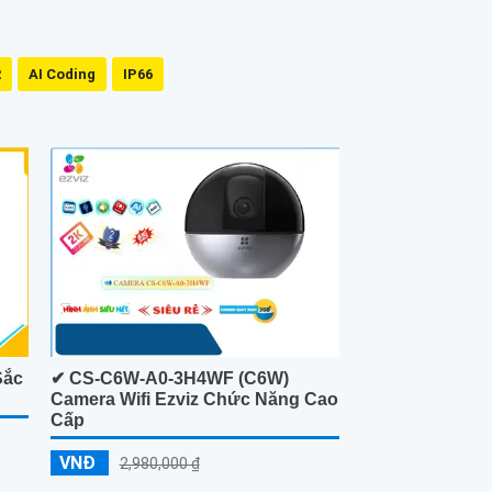
R
AI Coding
IP66
Sắc
✔ CS-C6W-A0-3H4WF (C6W)
Camera Wifi Ezviz Chức Năng Cao
Cấp
VNĐ
2,980,000 ₫