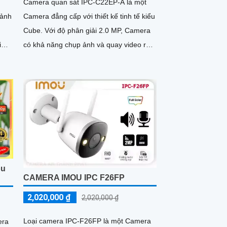
à
Camera quan sát IPC-C22EP-A là một
 ảnh
Camera đẳng cấp với thiết kế tinh tế kiểu
Cube. Với độ phân giải 2.0 MP, Camera
i
có khả năng chụp ảnh và quay video rõ
rõ
nét
ou
CAMERA IMOU IPC F26FP
2,020,000 ₫
2,020,000 ₫
Loại camera IPC-F26FP là một Camera
era