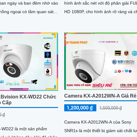
 ban ngày và ban đêm nhờ vào
hình ảnh sắc nét với độ phân giải FU
hồng ngoại có tầm quan sát
HD 1080P, cho hình ảnh rõ ràng và c
lên đến 20m. Với độ phân...
tiết. Camera cũng được trang bị công.
Camera KX-A2012WN-A Giá Rẻ
KBvision KX-WD22 Chức
o Cấp
1,200,000 ₫
1,500,000 ₫
0 ₫
Camera KX-A2012WN-A của Sony
-WD22 là một sản phẩm
SNR1s là một thiết bị giám sát chất l