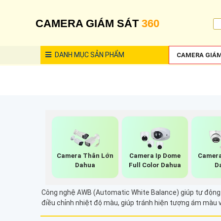
CAMERA GIÁM SÁT
360
DANH MỤC
SẢN PHẨM
CAMERA GIÁM
Camera Thân Lớn
Camera Ip Dome
Camera
Dahua
Full Color Dahua
D
Công nghệ AWB (Automatic White Balance) giúp tự động đ
điều chỉnh nhiệt độ màu, giúp tránh hiện tượng ám màu 