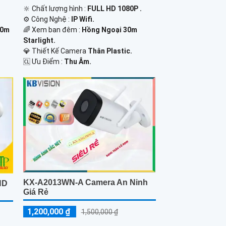
🔆 Chất lượng hình :
FULL HD 1080P .
⚙ Công Nghệ :
IP Wifi.
30m
🌈 Xem ban đêm :
Hồng Ngoại 30m
Starlight.
💎 Thiết Kế Camera
Thân Plastic.
️🆑 Ưu Điểm :
Thu Âm.
KX-A2013WN-A Camera An Ninh
 HD
Giá Rẻ
1,200,000 ₫
1,500,000 ₫