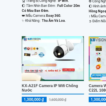
🏆 Trang Bị Công Nghệ :
IP Wifi.
®️ Công Ng
🌔 Tầm Nhìn Ban Đêm :
Full Color 20m
🌔 Hình ản
Có Màu Ban Đêm.
Hồng Ngoạ
👑 Mẫu Camera
Xoay 360.
↕️ Mẫu Ca
️✨ Khả Năng :
Thu Âm Và Loa.
️➲ Điểm Nỗi
KX-A21F Camera IP Wifi Chống
Camera W
Nước
C22L 108
1,300,000 ₫
1,300,00
1,600,000 ₫