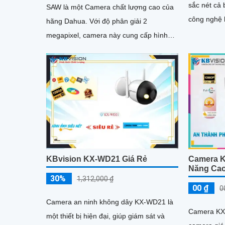
sắc nét cả
SAW là một Camera chất lượng cao của
công nghệ 
hãng Dahua. Với độ phân giải 2
megapixel, camera này cung cấp hình
ảnh sắc nét và chi tiết
KBvision KX-WD21 Giá Rẻ
Camera 
Năng Ca
30%
1,312,000 ₫
00 ₫
0
Camera an ninh không dây KX-WD21 là
Camera KX
một thiết bị hiện đại, giúp giám sát và