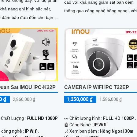
à không dây. Với độ phân
cao với khả năng giám sát ban đêm
 khả năng ghi hình sắc nét,
thông qua công nghệ hồng ngoại, với
 đảm bảo đưa đến cho bạn
tầm nhìn lên đến 30m. Camera này
 ảnh chất lượng tốt
được...
uan Sat IMOU IPC-K22P
CAMERA IP WIFI IPC T22EP
0 ₫
1,250,000 ₫
2,860,000 ₫
1,586,000 ₫
h Chất Lượng :
FULL HD 1080P
️👀 Chất lượng hình :
FULL HD 1080P .
🤖️ Công Nghệ :
IP Wifi.
p công nghệ :
IP Wifi.
🌙 Xem ban đêm :
Hồng Ngoại 30m