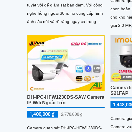
Camera qua
tuyệt vời để giám sát ban đêm. Với công
chọn hoàn 
nghệ hồng ngoại 30m, nó cung cấp hình
cho kho hàng Th
ảnh sắc nét và rõ ràng ngay cả trong
giải 2.0 M
điều kiện ánh sáng yếu. Độ phân giải 2
ảnh rõ nét
Camera I
S21FAP
DH-IPC-HFW1230DS-SAW Camera
IP Wifi Ngoài Trời
1,448,00
1,400,000 ₫
2,770,000 ₫
Camera giá
Camera vượt
Camera quan sát DH-IPC-HFW1230DS-