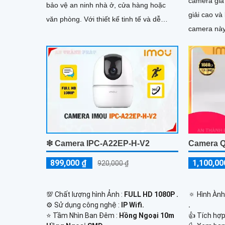
camera giá rẻ v
bảo vệ an ninh nhà ở, cửa hàng hoặc
giải cao và
văn phòng. Với thiết kế tinh tế và dễ
camera này
dàng lắp đặt, camera không dây này
những hình
mang đến sự tiện lợi cho người dùng
❇ Camera IPC-A22EP-H-V2
Camera Q
899,000 ₫
1,100,00
920,000 ₫
💯 Chất lượng hình Ảnh :
FULL HD 1080P .
🔅 Hình Àn
⚙ Sử dụng công nghệ :
IP Wifi.
.
⭐ Tầm Nhìn Ban Đêm :
Hồng Ngoại 10m
👍 Tích hợ