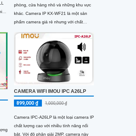
LL
phòng, cửa hàng nhỏ và những khu vực
hi
khác. Camera IP KX-WF21 là một sản
..
phẩm camera giá rẻ nhưng với chất
lượng đáng tin cậy
CAMERA WIFI IMOU IPC A26LP
899,000 ₫
1,000,000 ₫
Camera IPC-A26LP là một loại camera IP
chất lượng cao với nhiều tính năng nổi
ượng
bật. Với độ phân giải 2MP, camera này