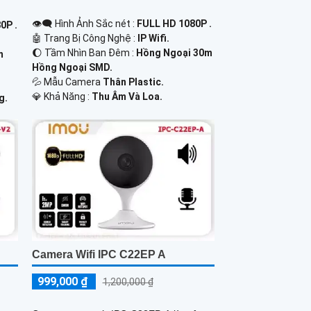
👁️‍🗨 Hình Ảnh Sắc nét :
FULL HD 1080P .
0P .
🤖️ Trang Bị Công Nghệ :
IP Wifi.
🌔 Tầm Nhìn Ban Đêm :
Hồng Ngoại 30m
m
Hồng Ngoại SMD.
💦 Mẫu Camera
Thân Plastic.
️💎 Khả Năng :
Thu Âm Và Loa.
g.
Camera Wifi IPC C22EP A
999,000 ₫
1,200,000 ₫