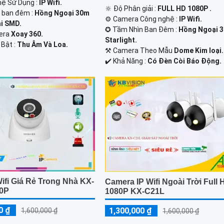
hệ Sử Dụng :
IP Wifi.
🔆 Độ Phân giải :
FULL HD 1080P .
h ban đêm :
Hồng Ngoại 30m
⚙ Camera Công nghệ :
IP Wifi.
i SMD.
✪ Tầm Nhìn Ban Đêm :
Hồng Ngoại 
mera
Xoay 360.
Starlight.
 Bật :
Thu Âm Và Loa.
⚒ Camera Theo Mẫu
Dome Kim loại.
️✔️ Khả Năng :
Có Ðèn Còi Báo Động.
ifi Giá Rẻ Trong Nhà KX-
Camera IP Wifi Ngoài Trời Full
0P
1080P KX-C21L
0 ₫
1,300,000 ₫
1,600,000 ₫
1,600,000 ₫