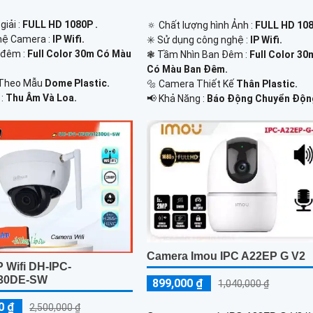
giải :
FULL HD 1080P .
🔅 Chất lượng hình Ảnh :
FULL HD 108
hệ Camera :
IP Wifi.
✳️ Sử dụng công nghệ :
IP Wifi.
 đêm :
Full Color 30m Có Màu
❃ Tầm Nhìn Ban Đêm :
Full Color 30
Có Màu Ban Ðêm.
Theo Mẫu
Dome Plastic.
🔩 Camera Thiết Kế
Thân Plastic.
 :
Thu Âm Và Loa.
️📢 Khả Năng :
Báo Động Chuyển Độn
Camera Imou IPC A22EP G V2
 Wifi DH-IPC-
30DE-SW
899,000 ₫
1,040,000 ₫
0 ₫
2,500,000 ₫