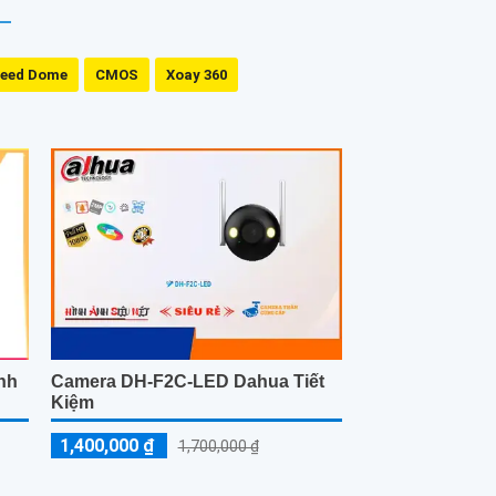
eed Dome
CMOS
Xoay 360
nh
Camera DH-F2C-LED Dahua Tiết
Kiệm
1,400,000 ₫
1,700,000 ₫