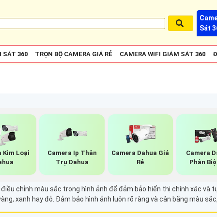
Came
Sát 3
 SÁT 360
TRỌN BỘ CAMERA GIÁ RẺ
CAMERA WIFI GIÁM SÁT 360
Đ
 Kim Loại
Camera Ip Thân
Camera Dahua Giá
Camera D
ahua
Trụ Dahua
Rẻ
Phân Biệ
iều chỉnh màu sắc trong hình ảnh để đảm bảo hiển thị chính xác và tự
vàng, xanh hay đỏ. Đảm bảo hình ảnh luôn rõ ràng và cân bằng màu sắc