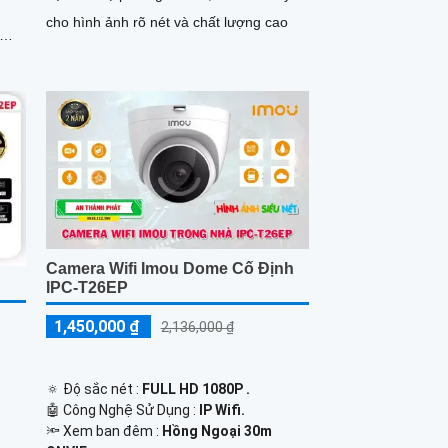
cho hình ảnh rõ nét và chất lượng cao
Camera Wifi Imou Dome Cố Định
IPC-T26EP
1,450,000 ₫
2,136,000 ₫
🔅 Độ sắc nét :
FULL HD 1080P .
🤖️ Công Nghệ Sử Dụng :
IP Wifi.
🔦 Xem ban đêm :
Hồng Ngoại 30m