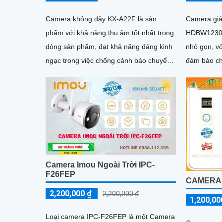
Camera không dây KX-A22F là sản
Camera giá
phẩm với khả năng thu âm tốt nhất trong
HDBW1230D
dòng sản phẩm, đạt khả năng đáng kinh
nhỏ gọn, vỏ
ngạc trong việc chống cảnh báo chuyển
đảm bảo ch
động giả (motion detection)...
1080P. Sử dụng công nghệ hình ảnh IP
Wifi,...
Camera Imou Ngoài Trời IPC-
F26FEP
CAMERA W
2,200,000 ₫
2,200,000 ₫
1,200,00
Loại camera IPC-F26FEP là một Camera