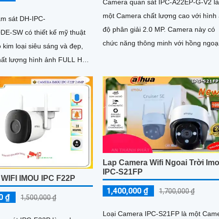
Camera quan sát IPC-A22EP-G-V2 l
một Camera chất lượng cao với hình
m sát DH-IPC-
độ phân giải 2.0 MP. Camera này có
E-SW có thiết kế mỹ thuật
chức năng thông minh với hồng ngoạ
 kim loại siêu sáng và đẹp,
SMD, giúp hình ảnh trong đêm sáng 
ất lượng hình ảnh FULL HD
nét hơn
Lap Camera Wifi Ngoai Trời Im
IPC-S21FP
IFI IMOU IPC F22P
1,400,000 ₫
1,700,000 ₫
0 ₫
1,500,000 ₫
Loại Camera IPC-S21FP là một Cam