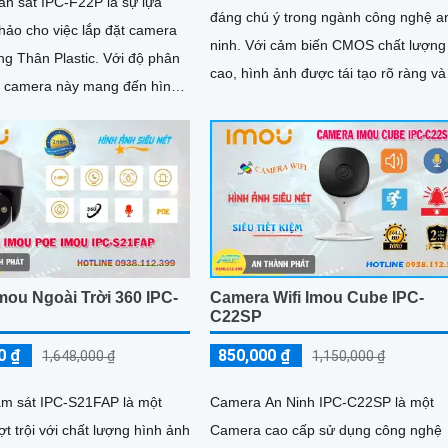
n sát IPC-F22P là sự lựa
đáng chú ý trong ngành công nghệ a
hảo cho việc lắp đặt camera
ninh. Với cảm biến CMOS chất lượng
ân Plastic. Với độ phân
cao, hình ảnh được tái tạo rõ ràng và
P, camera này mang đến hình
tươi sáng hơn
 cả ngày và đêm
mou Ngoài Trời 360 IPC-
Camera Wifi Imou Cube IPC-
C22SP
0 ₫
850,000 ₫
1,648,000 ₫
1,150,000 ₫
m sát IPC-S21FAP là một
Camera An Ninh IPC-C22SP là một
 trội với chất lượng hình ảnh
Camera cao cấp sử dụng công nghệ