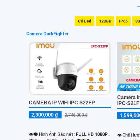
Có Led
128GB
IP66
3D
Camera DarkFighter
Camera I
CAMERA IP WIFI IPC S22FP
IPC-S21
2,300,000 ₫
1,599,00
2,746,000 ₫
👁️‍🗨 Hình Ảnh Sắc nét :
FULL HD 1080P .
👁 Chất lượ