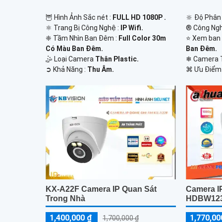
🦉 Hình Ảnh Sắc nét :
FULL HD 1080P .
🔆 Độ Phân 
⚛️ Trang Bị Công Nghệ :
IP Wifi.
®️ Công Ng
❈ Tầm Nhìn Ban Đêm :
Full Color 30m
⭐ Xem ban
Có Màu Ban Ðêm.
Ban Ðêm.
🤹 Loại Camera
Thân Plastic.
❄ Camera 
️➲ Khả Năng :
Thu Âm.
️⌘ Ưu Điểm
KX-A22F Camera IP Quan Sát
Camera IP
Trong Nhà
HDBW12
1,400,000 ₫
1,770,00
1,700,000 ₫