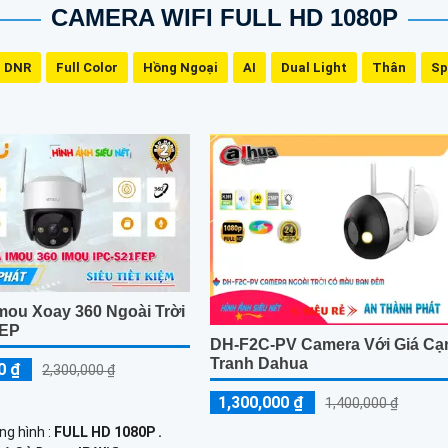
CAMERA WIFI FULL HD 1080P
 DNR
Full Color
Hồng Ngoại
AI
Dual Light
Thân
Sp
mou Xoay 360 Ngoài Trời
FEP
DH-F2C-PV Camera Với Giá Cạ
Tranh Dahua
0 ₫
2,300,000 ₫
1,300,000 ₫
1,400,000 ₫
ng hình :
FULL HD 1080P .