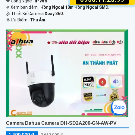
⚒ Công Nghệ :
IP Wifi.
❈ Xem ban đêm :
Hồng Ngoại 10m Hồng Ngoại SMD.
🤹 Thiết Kế Camera
Xoay 360.
️☣️ Ưu Điểm :
Thu Âm.
Camera Dahua Camera DH-SD2A200-GN-AW-PV
1,499,000 ₫