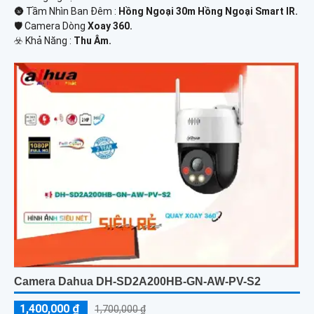
🌚 Tầm Nhìn Ban Đêm :
Hồng Ngoại 30m Hồng Ngoại Smart IR.
🛡 Camera Dòng
Xoay 360.
️☣️ Khả Năng :
Thu Âm.
Camera Dahua DH-SD2A200HB-GN-AW-PV-S2
1,400,000 ₫
1,700,000 ₫