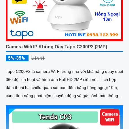
Camera Wifi IP Không Dây Tapo C200P2 (2MP)
5%-35%
Liên hệ
Tapo C200P2 là camera Wi-Fi trong nhà với khả năng quay quét
360 độ linh hoạt và hình ảnh Full HD 2MP siêu nét. Tích hợp
đàm thoại hai chiều quan sát ban đêm bằng hồng ngoại 10m,
cùng tính năng phát hiện chuyển động và gửi cảnh báo thông
minh, camera giúp bạn theo dõi ngôi nhà mọi lúc, mọi nơi