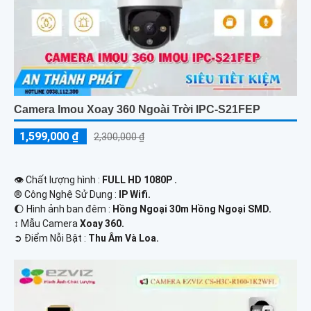
Camera Imou Xoay 360 Ngoài Trời IPC-S21FEP
1,599,000 ₫
2,300,000 ₫
👁 Chất lượng hình :
FULL HD 1080P .
®️ Công Nghệ Sử Dụng :
IP Wifi.
🌔 Hình ảnh ban đêm :
Hồng Ngoại 30m Hồng Ngoại SMD.
↕️ Mẫu Camera
Xoay 360.
️➲ Điểm Nỗi Bật :
Thu Âm Và Loa.