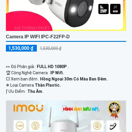
Camera IP WIFI IPC-F22FP-D
1,530,000 ₫
1,530,000 ₫
️👀 Độ Phân giải :
FULL HD 1080P .
🏆 Công Nghệ Camera :
IP Wifi.
💥 Xem ban đêm :
Hồng Ngoại 30m Có Màu Ban Đêm.
❄ Loại Camera
Thân Plastic.
️ƒ Ưu Điểm :
Thu Âm.