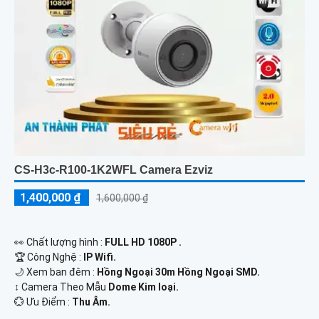
CS-H3c-R100-1K2WFL Camera Ezviz
1,400,000 ₫
1,600,000 ₫
️👀 Chất lượng hình :
FULL HD 1080P .
🏆 Công Nghệ :
IP Wifi.
🌙 Xem ban đêm :
Hồng Ngoại 30m Hồng Ngoại SMD.
↕️ Camera Theo Mẫu
Dome Kim loại.
️💮 Ưu Điểm :
Thu Âm.