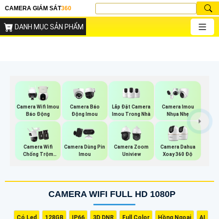
CAMERA GIÁM SÁT
360
DANH MỤC SẢN PHẨM
Lắp Đặt Camera
Camera Wifi Imou
Camera Báo
Camera Imou
Imou Trong Nhà
Báo Động
Động Imou
Nhụa Nhẹ
Camera Wifi
Camera Dùng Pin
Camera Zoom
Camera Dahua
Chống Trộm
Imou
Uniview
Xoay 360 Độ
Imou
CAMERA WIFI FULL HD 1080P
Có Led
128GB
IP66
3D DNR
Full Color
Hồng Ngoại
AI