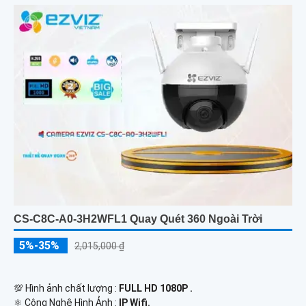
CS-C8C-A0-3H2WFL1 Quay Quét 360 Ngoài Trời
5%-35%
2,015,000 ₫
💯 Hình ảnh chất lượng :
FULL HD 1080P .
⚛️ Công Nghệ Hình Ảnh :
IP Wifi.