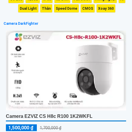
Dual Light
Thân
Speed Dome
CMOS
Xoay 360
Camera DarkFighter
Camera EZVIZ CS H8c R100 1K2WKFL
1,500,000 ₫
1,700,000 ₫