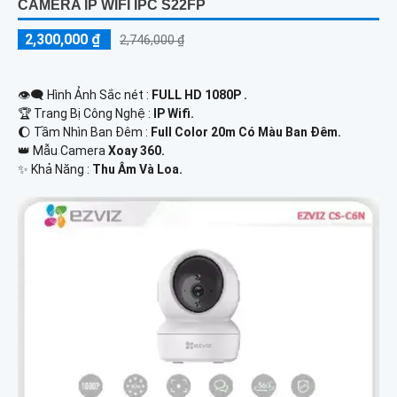
CAMERA IP WIFI IPC S22FP
2,300,000 ₫
2,746,000 ₫
👁️‍🗨 Hình Ảnh Sắc nét :
FULL HD 1080P .
🏆 Trang Bị Công Nghệ :
IP Wifi.
🌔 Tầm Nhìn Ban Đêm :
Full Color 20m Có Màu Ban Đêm.
👑 Mẫu Camera
Xoay 360.
️✨ Khả Năng :
Thu Âm Và Loa.