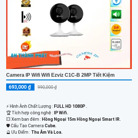
Camera IP Wifi Wifi Ezviz C1C-B 2MP Tiết Kiệm
693,000 ₫
990,000 ₫
️⚡ Hình Ành Chất Lượng :
FULL HD 1080P .
🏆 Tích hợp công nghệ :
IP Wifi.
💥 Xem ban đêm :
Hồng Ngoại 15m Hồng Ngoại Smart IR.
🛡 Cấu Tạo Camera
Cube.
️🔮 Ưu Điểm :
Thu Âm Và Loa.