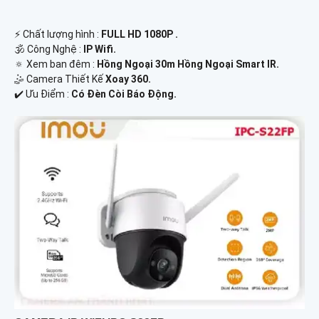
️⚡ Chất lượng hình :
FULL HD 1080P .
🕉️ Công Nghệ :
IP Wifi.
🔅 Xem ban đêm :
Hồng Ngoại 30m Hồng Ngoại Smart IR.
🤹 Camera Thiết Kế
Xoay 360.
️✔️ Ưu Điểm :
Có Đèn Còi Báo Động.