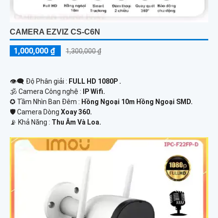
CAMERA EZVIZ CS-C6N
1,000,000 ₫
1,300,000 ₫
👁️‍🗨 Độ Phân giải :
FULL HD 1080P .
🕉️ Camera Công nghệ :
IP Wifi.
✪ Tầm Nhìn Ban Đêm :
Hồng Ngoại 10m Hồng Ngoại SMD.
🛡 Camera Dòng
Xoay 360.
️📡 Khả Năng :
Thu Âm Và Loa.