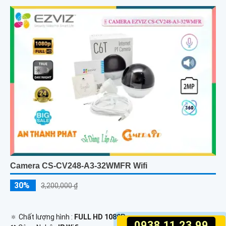
Camera CS-CV248-A3-32WMFR Wifi
30%
3,200,000 ₫
🔅 Chất lượng hình :
FULL HD 1080P .
0938.11.23.99