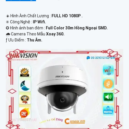
☀️ Hình Ành Chất Lượng :
FULL HD 1080P .
✳️ Công Nghệ :
IP Wifi.
✪ Hình ảnh ban đêm :
Full Color 30m Hồng Ngoại SMD.
🌧️ Camera Theo Mẫu
Xoay 360.
️ƒ Ưu Điểm :
Thu Âm.