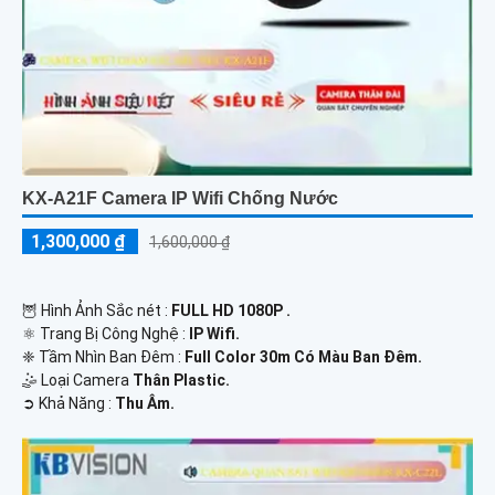
KX-A21F Camera IP Wifi Chống Nước
1,300,000 ₫
1,600,000 ₫
🦉 Hình Ảnh Sắc nét :
FULL HD 1080P .
⚛️ Trang Bị Công Nghệ :
IP Wifi.
❈ Tầm Nhìn Ban Đêm :
Full Color 30m Có Màu Ban Ðêm.
🤹 Loại Camera
Thân Plastic.
️➲ Khả Năng :
Thu Âm.