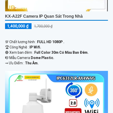
KX-A22F Camera IP Quan Sát Trong Nhà
1,400,000 ₫
1,700,000 ₫
💯 Chất lượng hình :
FULL HD 1080P .
🏆 Công Nghệ :
IP Wifi.
🔴 Xem ban đêm :
Full Color 30m Có Màu Ban Ðêm.
🎼️ Mẫu Camera
Dome Plastic.
️⇝ Ưu Điểm :
Thu Âm.