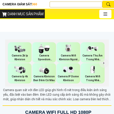
CAMERA GIÁM SÁT
360
DANH MỤC SẢN PHẨM
Camera Wifi
Camera 2k Ip
Camera
Camera Thu Âm
Kbvision Ngoài
Kbvision
Speedom
Trong Nhà
Trời 360
Kbvision
Kbvision
Camera Wifi
Camera Ip 4k
Camera Kbvision
Camera IP Dome
Trong Nhà
Kbvision
Ban Đêm Có Màu
Kbviison
Kbvision
Camera quan sát với đèn LED giúp ghi hình rõ nét trong điều kiện ánh sáng
yếu, đặc biệt vào ban đêm. Đèn LED cung cấp ánh sáng đủ mà không gây chói
mắt, giúp nhận diện chi tiết và màu sắc chính xác. Loại camera Đèn led thích
hợp cho các khu vực cần quan sát màu sắc chính xác trong bóng tối, đảm bảo
giám sát hiệu quả liên tục 24/7.
CAMERA WIFI FULL HD 1080P