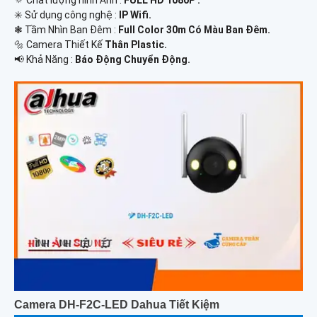
✳️ Sử dụng công nghệ :
IP Wifi.
❃ Tầm Nhìn Ban Đêm :
Full Color 30m Có Màu Ban Ðêm.
🔩 Camera Thiết Kế
Thân Plastic.
️📢 Khả Năng :
Báo Động Chuyển Động.
Camera DH-F2C-LED Dahua Tiết Kiệm