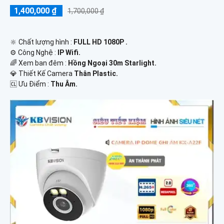
1,400,000 ₫
1,700,000 ₫
🔆 Chất lượng hình :
FULL HD 1080P .
⚙ Công Nghệ :
IP Wifi.
🌈 Xem ban đêm :
Hồng Ngoại 30m Starlight.
💎 Thiết Kế Camera
Thân Plastic.
️🆑 Ưu Điểm :
Thu Âm.