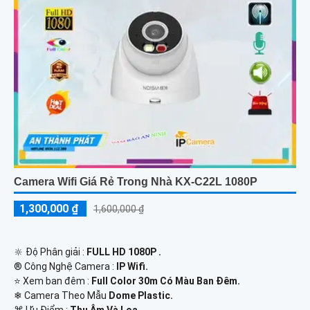
Camera Wifi Giá Rẻ Trong Nhà KX-C22L 1080P
1,300,000 ₫
1,600,000 ₫
🔆 Độ Phân giải :
FULL HD 1080P .
®️ Công Nghệ Camera :
IP Wifi.
⭐ Xem ban đêm :
Full Color 30m Có Màu Ban Ðêm.
❄ Camera Theo Mẫu
Dome Plastic.
️⌘ Ưu Điểm :
Thu Âm Và Loa.