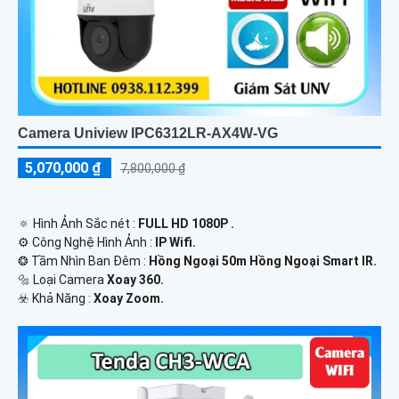
Camera Uniview IPC6312LR-AX4W-VG
5,070,000 ₫
7,800,000 ₫
🔅 Hình Ảnh Sắc nét :
FULL HD 1080P .
⚙ Công Nghệ Hình Ảnh :
IP Wifi.
❂ Tầm Nhìn Ban Đêm :
Hồng Ngoại 50m Hồng Ngoại Smart IR.
🔩 Loại Camera
Xoay 360.
️☣️ Khả Năng :
Xoay Zoom.