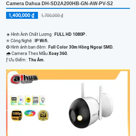
Camera Dahua DH-SD2A200HB-GN-AW-PV-S2
1,400,000 ₫
1,700,000 ₫
☀️ Hình Ành Chất Lượng :
FULL HD 1080P .
✳️ Công Nghệ :
IP Wifi.
✪ Hình ảnh ban đêm :
Full Color 30m Hồng Ngoại SMD.
🌧️ Camera Theo Mẫu
Xoay 360.
️ƒ Ưu Điểm :
Thu Âm.