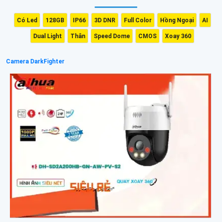
Có Led
128GB
IP66
3D DNR
Full Color
Hồng Ngoại
AI
Dual Light
Thân
Speed Dome
CMOS
Xoay 360
Camera DarkFighter