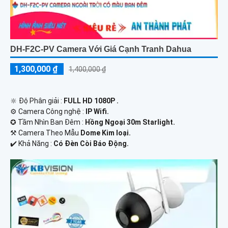
DH-F2C-PV Camera Với Giá Cạnh Tranh Dahua
1,300,000 ₫
1,400,000 ₫
🔆 Độ Phân giải :
FULL HD 1080P .
⚙ Camera Công nghệ :
IP Wifi.
✪ Tầm Nhìn Ban Đêm :
Hồng Ngoại 30m Starlight.
⚒ Camera Theo Mẫu
Dome Kim loại.
️✔️ Khả Năng :
Có Ðèn Còi Báo Động.