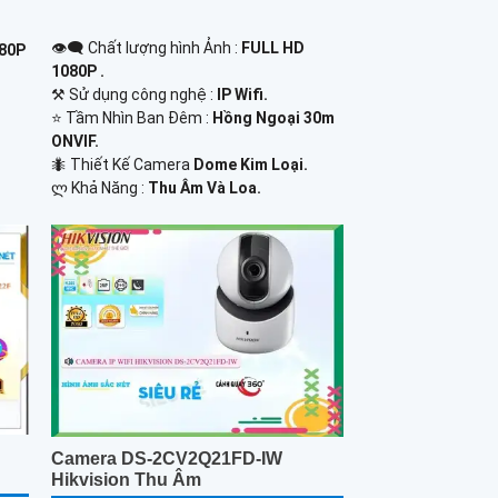
👁️‍🗨 Chất lượng hình Ảnh :
FULL HD
080P
1080P .
⚒ Sử dụng công nghệ :
IP Wifi.
⭐ Tầm Nhìn Ban Đêm :
Hồng Ngoại 30m
ONVIF.
🐜 Thiết Kế Camera
Dome Kim Loại.
️ლ Khả Năng :
Thu Âm Và Loa.
Camera DS-2CV2Q21FD-IW
Hikvision Thu Âm