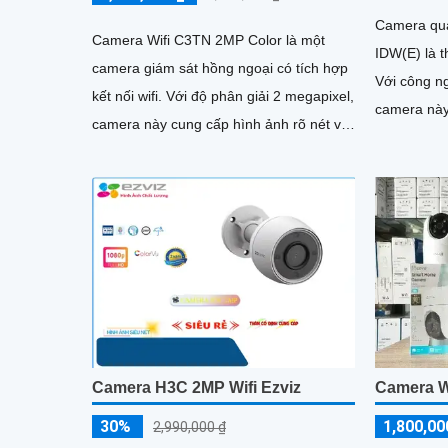
Camera qu
Camera Wifi C3TN 2MP Color là một
IDW(E) là t
camera giám sát hồng ngoại có tích hợp
Với công n
kết nối wifi. Với độ phân giải 2 megapixel,
camera này
camera này cung cấp hình ảnh rõ nét và
khoảng các
chất lượng cao
Camera H3C 2MP Wifi Ezviz
Camera W
30%
1,800,00
2,990,000 ₫