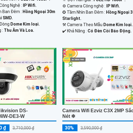
 Công Nghệ :
IP Wifi.
⚙ Camera Công nghệ :
IP Wifi.
n Ban Đêm :
Hồng Ngoại 30m
✪ Tầm Nhìn Ban Đêm :
Hồng Ngoại 
i SMD.
Starlight.
 Dòng
Dome Kim loại.
⚒ Camera Theo Mẫu
Dome Kim loại.
g :
Thu Âm Và Loa.
️✔️ Khả Năng :
Có Ðèn Còi Báo Động.
ikvision DS-
Camera Wifi Ezviz C3X 2MP Sắ
4IW-DE3-W
Nét ❇
0 ₫
30%
3,710,000 ₫
3,590,000 ₫