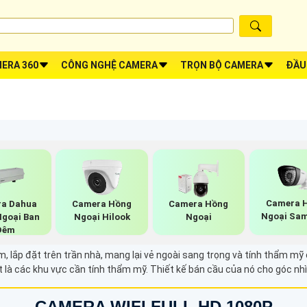
ERA 360
CÔNG NGHỆ CAMERA
TRỌN BỘ CAMERA
ĐẦU
Camera 
a Dahua
Camera Hồng
Camera Hồng
Ngoại Sa
Ngoại Ban
Ngoại Hilook
Ngoại
Đêm
, lắp đặt trên trần nhà, mang lại vẻ ngoài sang trọng và tính thẩm m
t là các khu vực cần tính thẩm mỹ. Thiết kế bán cầu của nó cho góc nh
CAMERA WIFI FULL HD 1080P