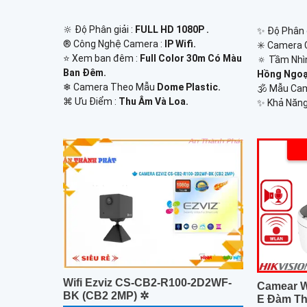
🔆 Độ Phân giải :
FULL HD 1080P .
✨ Độ Phân g
®️ Công Nghệ Camera :
IP Wifi.
✳️ Camera 
⭐ Xem ban đêm :
Full Color 30m Có Màu
🔅 Tầm Nhì
Ban Ðêm.
Hồng Ngoạ
❄ Camera Theo Mẫu
Dome Plastic.
🕉️ Mẫu C
️⌘ Ưu Điểm :
Thu Âm Và Loa.
️✨ Khả Năng
Wifi Ezviz CS-CB2-R100-2D2WF-
Camear W
BK (CB2 2MP) ✲
E Đàm Th