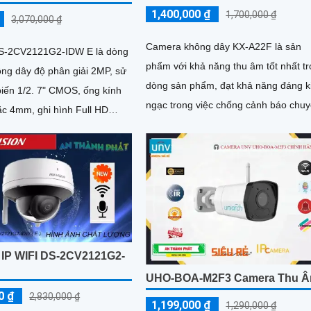
1,400,000 ₫
1,700,000 ₫
3,070,000 ₫
Camera không dây KX-A22F là sản
DS-2CV2121G2-IDW E là dòng
phẩm với khả năng thu âm tốt nhất t
ng dây độ phân giải 2MP, sử
dòng sản phẩm, đạt khả năng đáng k
iến 1/2. 7" CMOS, ống kính
ngạc trong việc chống cảnh báo chu
c 4mm, ghi hình Full HD
động giả (motion detection)...
/30fps
P WIFI DS-2CV2121G2-
UHO-BOA-M2F3 Camera Thu 
0 ₫
2,830,000 ₫
1,199,000 ₫
1,290,000 ₫