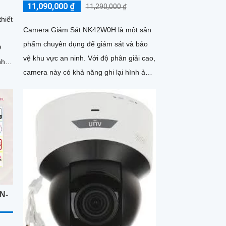
11,090,000 ₫
11,290,000 ₫
hiết
Camera Giám Sát NK42W0H là một sản
phẩm chuyên dụng để giám sát và bảo
D
vệ khu vực an ninh. Với độ phân giải cao,
nh
camera này có khả năng ghi lại hình ảnh
sắc nét và rõ ràng
N-