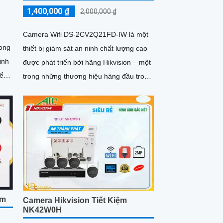
1,400,000 ₫
2,000,000 ₫
Camera Wifi DS-2CV2Q21FD-IW là một
rong
thiết bị giám sát an ninh chất lượng cao
inh
được phát triển bởi hãng Hikvision – một
yển
trong những thương hiệu hàng đầu trong
lĩnh vực camera giám...
Âm
Camera Hikvision Tiết Kiệm
NK42W0H