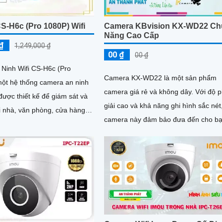
S-H6c (Pro 1080P) Wifi
Camera KBvision KX-WD22 C
Năng Cao Cấp
₫
1,249,000 ₫
00 ₫
00 ₫
Ninh Wifi CS-H6c (Pro
Camera KX-WD22 là một sản phẩm
một hệ thống camera an ninh
camera giá rẻ và không dây. Với độ phân
ược thiết kế để giám sát và
giải cao và khả năng ghi hình sắc nét
i nhà, văn phòng, cửa hàng
camera này đảm bảo đưa đến cho b
. Với độ phân giải
những hình ảnh chất lượng tốt
80P, nó cung cấp hình ảnh sắc
 lượng cao