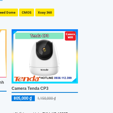
eed Dome
CMOS
Xoay 360
nh
Camera Tenda CP3
805,000 ₫
1,150,000 ₫