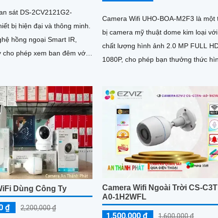
an sát DS-2CV2121G2-
Camera Wifi UHO-BOA-M2F3 là một t
hiết bị hiện đại và thông minh.
bị camera mỹ thuật dome kim loại với
ghệ hồng ngoại Smart IR,
chất lượng hình ảnh 2.0 MP FULL H
 cho phép xem ban đêm với
1080P, cho phép bạn thưởng thức hì
h hồng ngoại lên đến 30m
ảnh sắc nét và chi tiết
Camera Wifi Ngoài Trời CS-C3T
iFi Dùng Công Ty
A0-1H2WFL
0 ₫
2,200,000 ₫
1,500,000 ₫
1,600,000 ₫