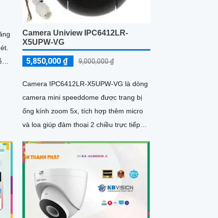
Camera Uniview IPC6412LR-
năng
X5UPW-VG
ét.
5,850,000 ₫
9,000,000 ₫
ễ
Camera IPC6412LR-X5UPW-VG là dòng
camera mini speeddome được trang bị
ống kính zoom 5x, tích hợp thêm micro
và loa giúp đàm thoại 2 chiều trực tiếp
thông qua camera, có thể báo động chủ
động bằng âm thanh, nhìn ban đêm
bằng hồng ngoại khoảng cách 30m