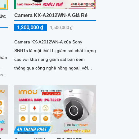
Camera KX-A2012WN-A Giá Rẻ
hức
1,200,000 ₫
1,500,000 ₫
Camera KX-A2012WN-A của Sony
SNR1s là một thiết bị giám sát chất lượng
cao với khả năng giám sát ban đêm
,
thông qua công nghệ hồng ngoại, với
ạn
tầm nhìn lên đến 30m. Camera này
được...