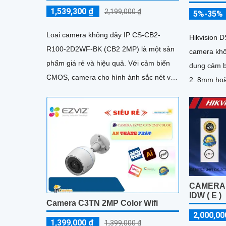
1,539,300 ₫
2,199,000 ₫
5%-35%
Loại camera không dây IP CS-CB2-
Hikvision 
R100-2D2WF-BK (CB2 2MP) là một sản
camera khô
phẩm giá rẻ và hiệu quả. Với cảm biến
dụng cảm b
CMOS, camera cho hình ảnh sắc nét và
2. 8mm hoặ
sinh động
1080P ở 25
CAMERA I
IDW ( E )
Camera C3TN 2MP Color Wifi
2,000,00
1,399,000 ₫
1,399,000 ₫