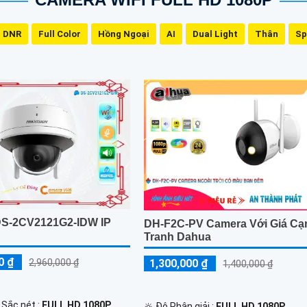
 DNR
Full Color
Hồng Ngoại
AI
Dual Light
Thân
Sp
S-2CV2121G2-IDW IP
DH-F2C-PV Camera Với Giá Cạ
Tranh Dahua
0 ₫
1,300,000 ₫
2,960,000 ₫
1,400,000 ₫
 Sắc nét :
FULL HD 1080P .
🔆 Độ Phân giải :
FULL HD 1080P .