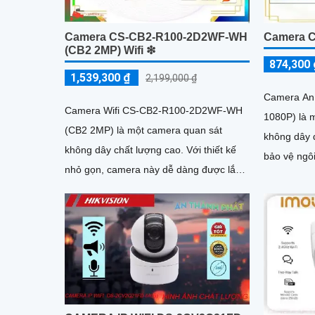
Camera CS-CB2-R100-2D2WF-WH
Camera C
(CB2 2MP) Wifi ❇
874,300 
1,539,300 ₫
2,199,000 ₫
Camera An 
Camera Wifi CS-CB2-R100-2D2WF-WH
1080P) là 
(CB2 2MP) là một camera quan sát
không dây đ
không dây chất lượng cao. Với thiết kế
bảo vệ ngô
nhỏ gọn, camera này dễ dàng được lắp
và các khu vực khác
đặt ở nhiều vị trí khác nhau trong ngôi
Full HD 10
nhà hoặc văn phòng
nét và chất