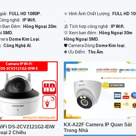
iải :
FULL HD 1080P .
🔆 Hình Ành Chất Lượng :
FULL HD 1
Công nghệ :
IP Wifi.
.
n Ban Đêm :
Hồng Ngoại 20m
🕉️ Tích hợp công nghệ :
IP Wifi.
i SMD.
💡 Xem ban đêm :
Hồng Ngoại 30m
amera
Dome Kim Loại.
Hồng Ngoại SMD.
 :
Công Nghệ AI.
🛡 Camera Dòng
Dome Kim loại.
️✤ Ưu Điểm :
Thu Âm.
KX-A22F Camera IP Quan Sát
iFi DS-2CV2121G2-IDW
Trong Nhà
oại 2 Chiều