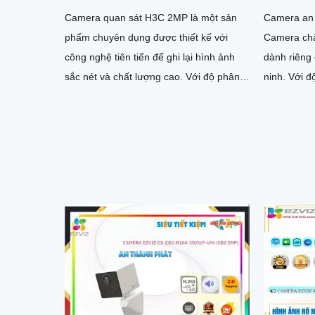
Camera quan sát H3C 2MP là một sản
Camera an 
phẩm chuyên dụng được thiết kế với
Camera chấ
công nghệ tiên tiến để ghi lại hình ảnh
dành riêng
sắc nét và chất lượng cao. Với độ phân
ninh. Với độ phân giải Full HD 1080P,
giải 2MP, camera giúp quan sát mọi góc
camera này
độ một cách chi tiết và rõ ràng
sắc nét