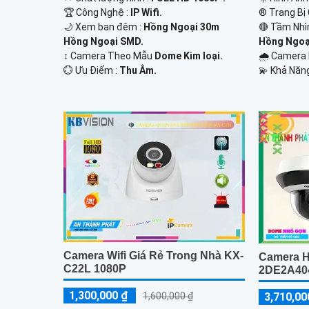
🏆 Công Nghệ :
IP Wifi.
®️ Trang Bị
🌙 Xem ban đêm :
Hồng Ngoại 30m
🔴 Tầm Nhì
Hồng Ngoại SMD.
Hồng Ngoạ
↕️ Camera Theo Mẫu
Dome Kim loại.
🌧️ Camera
️💮 Ưu Điểm :
Thu Âm.
️💫 Khả Năn
Camera Wifi Giá Rẻ Trong Nhà KX-
Camera H
C22L 1080P
2DE2A40
1,300,000 ₫
3,710,00
1,600,000 ₫