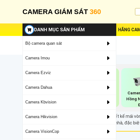
CAMERA GIÁM SÁT
360
DANH MỤC SẢN PHẨM
HÃNG CAM
Bộ camera quan sát
Camera Imou
Camera Ezviz
Camera Dahua
Camera Hồng
Camera Vantech
Camer
Ngoại Kbvision
Hồng Ngoại
Hồng 
Camera Kbvision
Camera Dome là loại camera giám sát có thiết kế mái vòm
Camera Hikvision
giám sát hiệu quả ở những không gian trong nhà, đặc biệ
Camera VisionCop