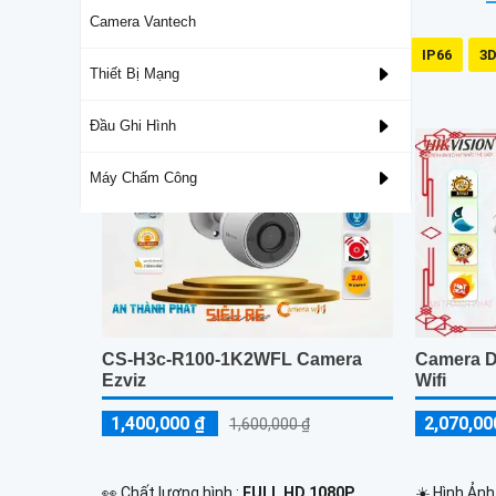
Camera Vantech
Có Led
128GB
IP66
3D
Thiết Bị Mạng
Camera DarkFighter
Đầu Ghi Hình
Máy Chấm Công
CS-H3c-R100-1K2WFL Camera
Camera D
Ezviz
Wifi
1,400,000 ₫
2,070,00
1,600,000 ₫
️👀 Chất lượng hình :
FULL HD 1080P .
☀️ Hình Ảnh