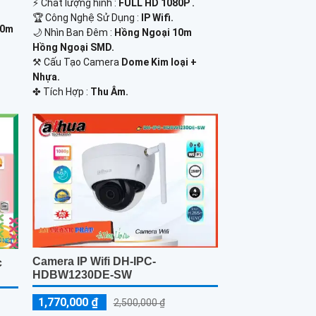
️⚡ Chất lượng hình :
FULL HD 1080P .
🏆 Công Nghệ Sử Dụng :
IP Wifi.
30m
🌙 Nhìn Ban Đêm :
Hồng Ngoại 10m
Hồng Ngoại SMD.
⚒ Cấu Tạo Camera
Dome Kim loại +
Nhựa.
️✤ Tích Hợp :
Thu Âm.
Camera IP Wifi DH-IPC-
c
HDBW1230DE-SW
1,770,000 ₫
2,500,000 ₫