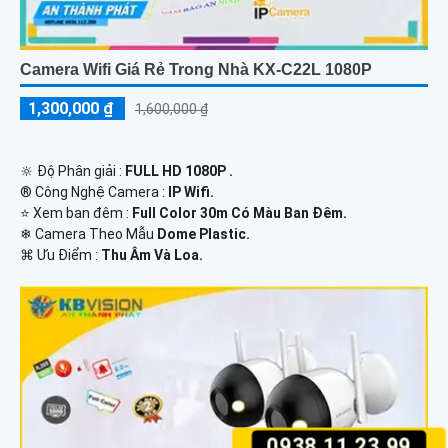
Camera Wifi Giá Rẻ Trong Nhà KX-C22L 1080P
1,300,000 ₫
1,600,000 ₫
🔆 Độ Phân giải :
FULL HD 1080P .
®️ Công Nghệ Camera :
IP Wifi.
⭐ Xem ban đêm :
Full Color 30m Có Màu Ban Ðêm.
❄ Camera Theo Mẫu
Dome Plastic.
️⌘ Ưu Điểm :
Thu Âm Và Loa.
0938.11.23.99