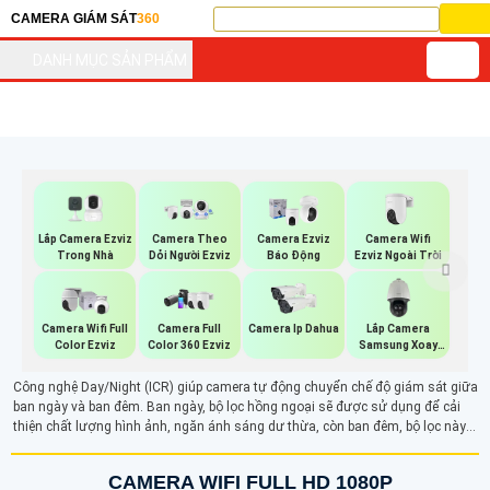
CAMERA GIÁM SÁT
360
DANH MỤC SẢN PHẨM
Lắp Camera Ezviz
Camera Wifi
Camera Theo
Camera Ezviz
Trong Nhà
Ezviz Ngoài Trời
Dỏi Người Ezviz
Báo Động
Lắp Camera
Camera Wifi Full
Camera Full
Camera Ip Dahua
Samsung Xoay
Color Ezviz
Color 360 Ezviz
360
Công nghệ Day/Night (ICR) giúp camera tự động chuyển chế độ giám sát giữa
ban ngày và ban đêm. Ban ngày, bộ lọc hồng ngoại sẽ được sử dụng để cải
thiện chất lượng hình ảnh, ngăn ánh sáng dư thừa, còn ban đêm, bộ lọc này
được loại bỏ, cho phép ánh sáng hồng ngoại đi qua, giúp camera ghi lại hình
ảnh rõ ràng ngay cả trong điều kiện thiếu sáng.
CAMERA WIFI FULL HD 1080P