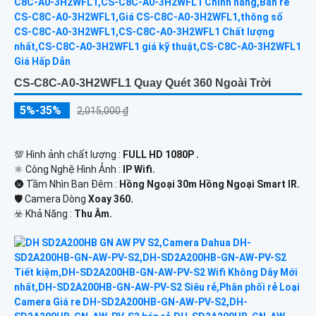
CS-C8C-A0-3H2WFL1 Quay Quét 360 Ngoài Trời
5%-35%
2,015,000 ₫
💯 Hình ảnh chất lượng :
FULL HD 1080P .
⚛️ Công Nghệ Hình Ảnh :
IP Wifi.
🌚 Tầm Nhìn Ban Đêm :
Hồng Ngoại 30m Hồng Ngoại Smart IR.
🛡 Camera Dòng
Xoay 360.
️☣️ Khả Năng :
Thu Âm.