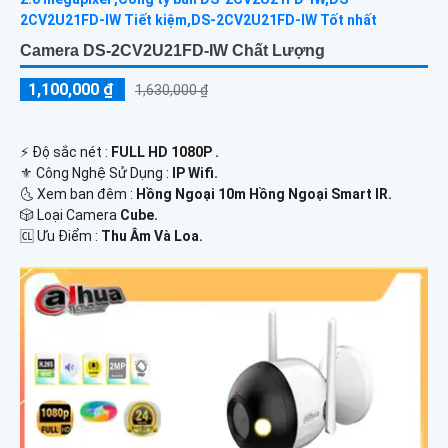
Camera DS-2CV2U21FD-IW Chất Lượng
1,100,000 ₫
1,630,000 ₫
️⚡ Độ sắc nét :
FULL HD 1080P .
⚜️ Công Nghệ Sử Dụng :
IP Wifi.
🌜 Xem ban đêm :
Hồng Ngoại 10m Hồng Ngoại Smart IR.
🎲 Loại Camera
Cube.
️🆑 Ưu Điểm :
Thu Âm Và Loa.