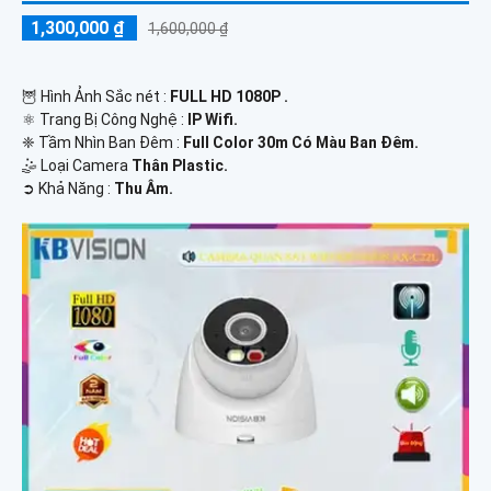
1,300,000 ₫
1,600,000 ₫
🦉 Hình Ảnh Sắc nét :
FULL HD 1080P .
⚛️ Trang Bị Công Nghệ :
IP Wifi.
❈ Tầm Nhìn Ban Đêm :
Full Color 30m Có Màu Ban Ðêm.
🤹 Loại Camera
Thân Plastic.
️➲ Khả Năng :
Thu Âm.