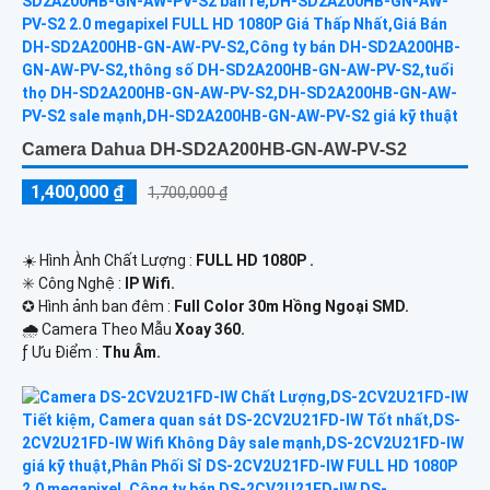
Camera Dahua DH-SD2A200HB-GN-AW-PV-S2
1,400,000 ₫
1,700,000 ₫
☀️ Hình Ành Chất Lượng :
FULL HD 1080P .
✳️ Công Nghệ :
IP Wifi.
✪ Hình ảnh ban đêm :
Full Color 30m Hồng Ngoại SMD.
🌧️ Camera Theo Mẫu
Xoay 360.
️ƒ Ưu Điểm :
Thu Âm.