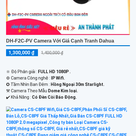
DH-F2C-PV Camera Với Giá Cạnh Tranh Dahua
1,300,000 ₫
1,400,000 ₫
🔆 Độ Phân giải :
FULL HD 1080P .
⚙ Camera Công nghệ :
IP Wifi.
✪ Tầm Nhìn Ban Đêm :
Hồng Ngoại 30m Starlight.
⚒ Camera Theo Mẫu
Dome Kim loại.
️✔️ Khả Năng :
Có Ðèn Còi Báo Động.