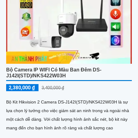
Bộ Camera IP WIFI Có Màu Ban Đêm DS-
J142I(STD)/NKS422W03H
2,380,000 ₫
3,400,000 ₫
Bộ Kit Hikvision 2 Camera DS-J142I(STD)/NKS422W03H là sự
lựa chọn lý tưởng cho việc giám sát an ninh trong và ngoài nhà
một cách dễ dàng. Với chất lượng hình ảnh sắc nét, bộ kit này
mang đến cho bạn hình ảnh rõ ràng và chất lượng cao