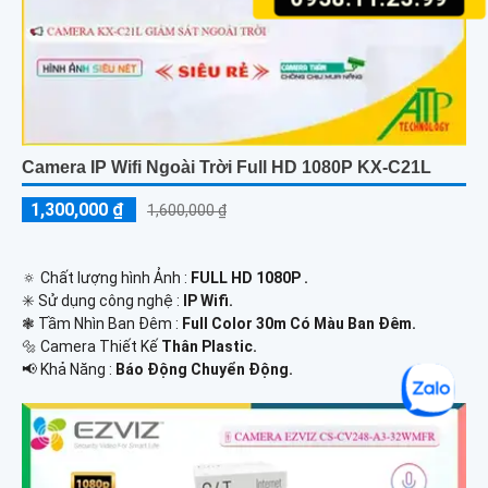
Camera IP Wifi Ngoài Trời Full HD 1080P KX-C21L
1,300,000 ₫
1,600,000 ₫
🔅 Chất lượng hình Ảnh :
FULL HD 1080P .
✳️ Sử dụng công nghệ :
IP Wifi.
❃ Tầm Nhìn Ban Đêm :
Full Color 30m Có Màu Ban Ðêm.
🔩 Camera Thiết Kế
Thân Plastic.
️📢 Khả Năng :
Báo Động Chuyển Động.