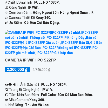
️⚡ Chất lượng hình :
FULL HD 1080P .
🕉️ Công Nghệ :
IP Wifi.
🔅 Xem ban đêm :
Hồng Ngoại 30m Hồng Ngoại Smart IR.
🤹 Camera Thiết Kế
Xoay 360.
️✔️ Ưu Điểm :
Có Đèn Còi Báo Động.
CAMERA IP WIFI IPC S22FP
2,300,000 ₫
2,746,000 ₫
👁️‍🗨 Hình Ảnh Sắc nét :
FULL HD 1080P .
🏆 Trang Bị Công Nghệ :
IP Wifi.
🌔 Tầm Nhìn Ban Đêm :
Full Color 20m Có Màu Ban Đêm.
👑 Mẫu Camera
Xoay 360.
️✨ Khả Năng :
Thu Âm Và Loa.