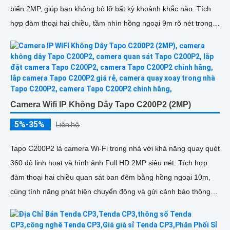
biến 2MP, giúp bạn không bỏ lỡ bất kỳ khoảnh khắc nào. Tích
hợp đàm thoại hai chiều, tầm nhìn hồng ngoại 9m rõ nét trong
đêm và hỗ trợ thẻ nhớ lên đến 512GB, camera lưu giữ mọi diễn
biến quan trọng và tính năng phát hiện chuyển động thông minh
và gửi cảnh báo
Camera Wifi IP Không Dây Tapo C200P2 (2MP)
5%-35%
Liên hệ
Tapo C200P2 là camera Wi-Fi trong nhà với khả năng quay quét
360 độ linh hoạt và hình ảnh Full HD 2MP siêu nét. Tích hợp
đàm thoại hai chiều quan sát ban đêm bằng hồng ngoại 10m,
cùng tính năng phát hiện chuyển động và gửi cảnh báo thông
minh, camera giúp bạn theo dõi ngôi nhà mọi lúc, mọi nơi