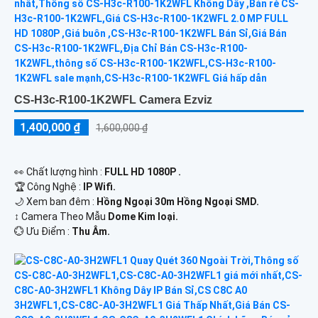
CS-H3c-R100-1K2WFL Camera Ezviz
1,400,000 ₫
1,600,000 ₫
️👀 Chất lượng hình :
FULL HD 1080P .
🏆 Công Nghệ :
IP Wifi.
🌙 Xem ban đêm :
Hồng Ngoại 30m Hồng Ngoại SMD.
↕️ Camera Theo Mẫu
Dome Kim loại.
️💮 Ưu Điểm :
Thu Âm.