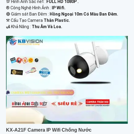
💯 Hình Ảnh Sắc nét :
FULL HD 1080P .
®️ Công Nghệ Hình Ảnh :
IP Wifi.
🔴 Giám sát Ban Đêm :
Hồng Ngoại 10m Có Màu Ban Ðêm.
⚒ Cấu Tạo Camera
Thân Plastic.
️🛃 Khả Năng :
Thu Âm Và Loa.
KX-A21F Camera IP Wifi Chống Nước