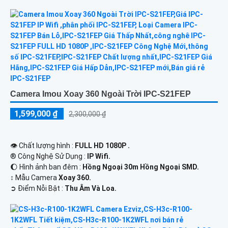
Camera Imou Xoay 360 Ngoài Trời IPC-S21FEP
1,599,000 ₫
2,300,000 ₫
👁 Chất lượng hình :
FULL HD 1080P .
®️ Công Nghệ Sử Dụng :
IP Wifi.
🌔 Hình ảnh ban đêm :
Hồng Ngoại 30m Hồng Ngoại SMD.
↕️ Mẫu Camera
Xoay 360.
️➲ Điểm Nỗi Bật :
Thu Âm Và Loa.