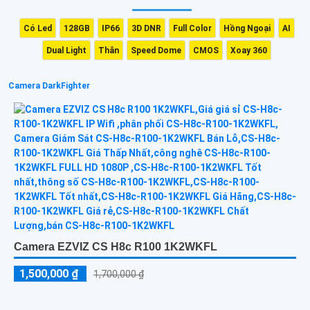
Có Led
128GB
IP66
3D DNR
Full Color
Hồng Ngoại
AI
Dual Light
Thân
Speed Dome
CMOS
Xoay 360
Camera DarkFighter
Camera EZVIZ CS H8c R100 1K2WKFL
1,500,000 ₫
1,700,000 ₫