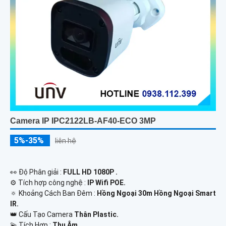
Camera IP IPC2122LB-AF40-ECO 3MP
5%-35%
liên hệ
️👀 Độ Phân giải :
FULL HD 1080P .
⚙ Tích hợp công nghệ :
IP Wifi POE.
🔅 Khoảng Cách Ban Đêm :
Hồng Ngoại 30m Hồng Ngoại Smart
IR.
👑 Cấu Tạo Camera
Thân Plastic.
️💫 Tích Hợp :
Thu Âm.