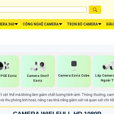
ERA 360
CÔNG NGHỆ CAMERA
TRỌN BỘ CAMERA
ĐẦU
Camera Ezviz Cube
Lắp Camera
POE Ezviz
Camera Onvif
Ngoài T
Ezviz
tiết vật thể mà không làm giảm chất lượng hình ảnh. Thông thường, c
và thu phóng linh hoạt, nâng cao khả năng giám sát và quan sát chi tiế
CAMERA WIFI FULL HD 1080P