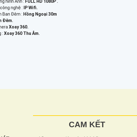
ng hình Ảnh :
FULL HD 1080P .
 công nghệ :
IP Wifi.
n Ban Đêm :
Hồng Ngoại 30m
n Đêm.
amera
Xoay 360.
g :
Xoay 360 Thu Âm.
CAM KẾT