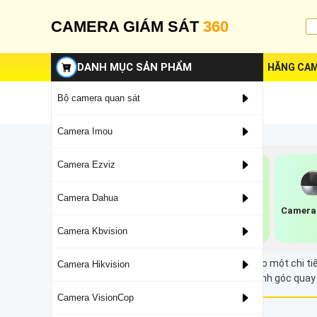
CAMERA GIÁM SÁT
360
DANH MỤC SẢN PHẨM
HÃNG CAM
Bộ camera quan sát
Camera Imou
Camera Ezviz
Camera Dahua
Camera Wifi Ezviz
Lắp Camera Ezviz
Camera 
Xoay 360 Độ
Trong Nhà
Camera Kbvision
Camera có zoom là thiết bị cho phép phóng to một chi 
Camera Hikvision
Tilt-Zoom), giúp người dùng dễ dàng điều chỉnh góc quay 
Camera VisionCop