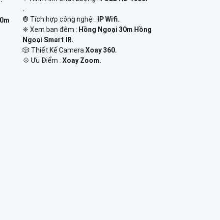
.
®️ Tích hợp công nghệ :
IP Wifi.
50m
❈ Xem ban đêm :
Hồng Ngoại 30m Hồng
Ngoại Smart IR.
🎲 Thiết Kế Camera
Xoay 360.
️💠 Ưu Điểm :
Xoay Zoom.