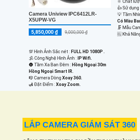
🔆 Chất lượ
👍 Sử dụng
Camera Uniview IPC6412LR-
💡 Tầm Nhì
X5UPW-VG
Có Màu Ba
🗜️ Mẫu C
5,850,000 ₫
9,000,000 ₫
️🆑 Khả Năn
💯 Hình Ảnh Sắc nét :
FULL HD 1080P .
🕉️ Công Nghệ Hình Ảnh :
IP Wifi.
🌚 Tầm Xa Ban Đêm :
Hồng Ngoại 30m
Hồng Ngoại Smart IR.
🎼️ Camera Dòng
Xoay 360.
️🛃 Đặt Điểm :
Xoay Zoom.
LẮP CAMERA GIÁM SÁT 360