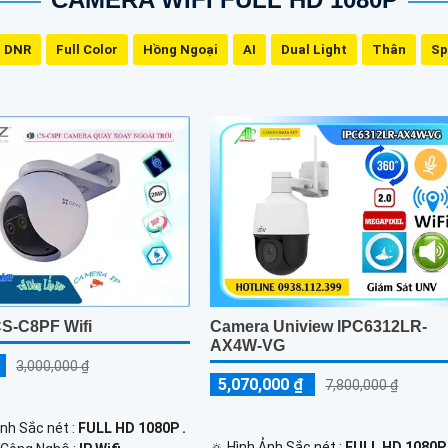
 DNR
Full Color
Hồng Ngoại
AI
Dual Light
Thân
Sp
Camera Uniview IPC6312LR-
S-C8PF Wifi
AX4W-VG
3,000,000 ₫
5,070,000 ₫
7,800,000 ₫
Ảnh Sắc nét :
FULL HD 1080P .
🔅 Hình Ảnh Sắc nét :
FULL HD 1080P 