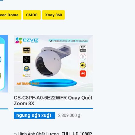
eed Dome
CMOS
Xoay 360
CS-C8PF-A0-6E22WFR Quay Quét
Zoom 8X
ngung s₫n xu₫t
2,809,000 ₫
✨ Hình Ành Chất Lượng :
FULL HD 1080P
.