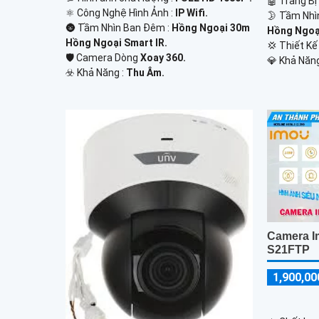
🤖️ Trang B
⚛️ Công Nghệ Hình Ảnh :
IP Wifi.
🌛 Tầm Nhì
🌚 Tầm Nhìn Ban Đêm :
Hồng Ngoại 30m
Hồng Ngoạ
Hồng Ngoại Smart IR.
💢 Thiết K
🛡 Camera Dòng
Xoay 360.
️💎 Khả Năn
️☣️ Khả Năng :
Thu Âm.
Camera I
S21FTP
1,900,00