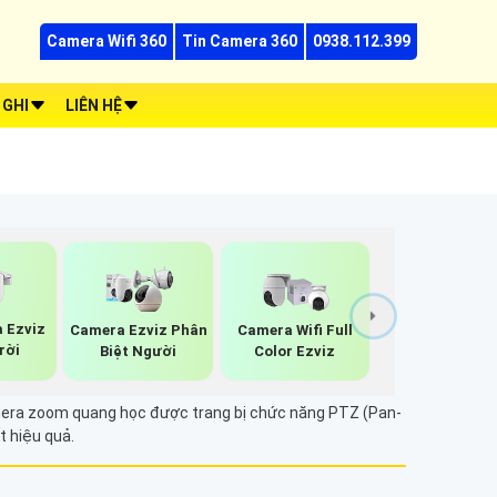
Camera Wifi 360
Tin Camera 360
0938.112.399
 GHI
LIÊN HỆ
 Ezviz
Camera Ezviz Phân
Camera Wifi Full
rời
Biệt Người
Color Ezviz
amera zoom quang học được trang bị chức năng PTZ (Pan-
t hiệu quả.