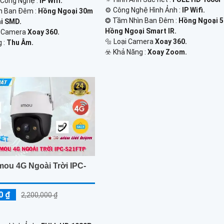
ị Công Nghệ :
IP Wifi.
⚙ Công Nghệ Hình Ảnh :
IP Wifi.
n Ban Đêm :
Hồng Ngoại 30m
❂ Tầm Nhìn Ban Đêm :
Hồng Ngoại 
i SMD.
Hồng Ngoại Smart IR.
ế Camera
Xoay 360.
🔩 Loại Camera
Xoay 360.
g :
Thu Âm.
️☣️ Khả Năng :
Xoay Zoom.
mou 4G Ngoài Trời IPC-
0 ₫
2,200,000 ₫