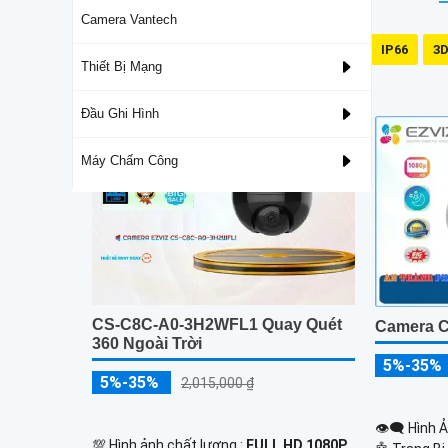
Camera Vantech
Có Led
128GB
IP66
3D
Thiết Bị Mạng
Camera DarkFighter
Đầu Ghi Hình
Máy Chấm Công
CS-C8C-A0-3H2WFL1 Quay Quét
Camera C
360 Ngoài Trời
5%-35%
5%-35%
2,015,000 ₫
👁️‍🗨 Hình 
💯 Hình ảnh chất lượng :
FULL HD 1080P .