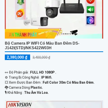
Bộ Camera IP WIFI Có Màu Ban Đêm DS-
J142I(STD)/NKS422W03H
2,380,000 ₫
3,400,000 ₫
️👀 Độ Phân giải :
FULL HD 1080P .
⚙ Trang Bị Công Nghệ :
IP Wifi.
💥 Xem Được Ban Đêm :
Full Color 30m Có Màu Ban Ðêm.
🐉️ Camera Dòng
Plastic.
️🎙 Khả Năng :
Thu Âm Và Loa.