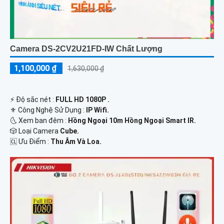
Camera DS-2CV2U21FD-IW Chất Lượng
1,100,000 ₫
1,630,000 ₫
️⚡ Độ sắc nét :
FULL HD 1080P .
⚜️ Công Nghệ Sử Dụng :
IP Wifi.
🌜 Xem ban đêm :
Hồng Ngoại 10m Hồng Ngoại Smart IR.
🎲 Loại Camera
Cube.
️🆑 Ưu Điểm :
Thu Âm Và Loa.