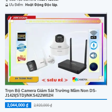
️🔮 Ưu Điểm :
Hoặt Động Độc lập.
Trọn Bộ Camera Giám Sát Trường Mầm Non DS-
J142I(STD)/NKS422W02H
2,044,000 ₫
2,920,000 ₫