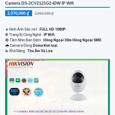
Camera DS-2CV2121G2-IDW IP Wifi
2,070,000 ₫
2,960,000 ₫
☀️ Hình Ảnh Sắc nét :
FULL HD 1080P .
®️ Trang Bị Công Nghệ :
IP Wifi.
🔴 Tầm Nhìn Ban Đêm :
Hồng Ngoại 30m Hồng Ngoại SMD.
🌧️ Camera Dòng
Dome Kim loại.
️💫 Khả Năng :
Thu Âm Và Loa.