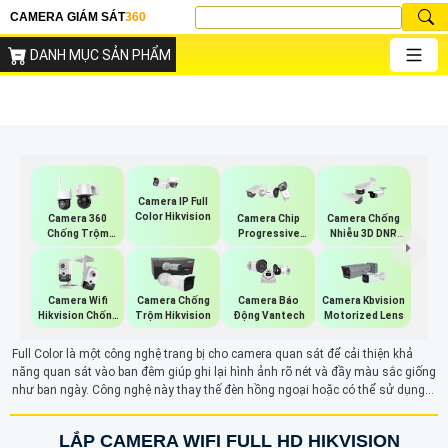
CAMERA GIÁM SÁT
360
DANH MỤC SẢN PHẨM
Camera IP Full
Color Hikvision
Camera 360
Camera Chip
Camera Chống
Chống Trộm
Progressive
Nhiễu 3D DNR
Hikvision
Scan CMOS
Hikvison
Hikvision
Camera Wifi
Camera Chống
Camera Kbvision
Camera Báo
Hikvision Chống
Trộm Hikvision
Motorized Lens
Động Vantech
Trộm
Full Color là một công nghệ trang bị cho camera quan sát để cải thiện khả
năng quan sát vào ban đêm giúp ghi lại hình ảnh rõ nét và đầy màu sắc giống
như ban ngày. Công nghệ này thay thế đèn hồng ngoại hoặc có thể sử dụng
kết hợp, đèn LED ánh sáng trắng tích hợp hỗ trợ ánh sáng cho camera vào ban
đêm
LẮP CAMERA WIFI FULL HD HIKVISION