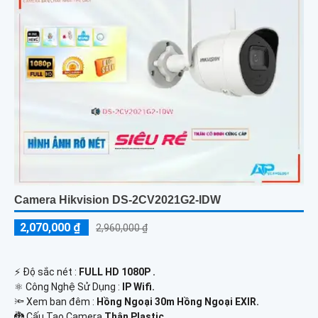
Camera Hikvision DS-2CV2021G2-IDW
2,070,000 ₫
2,960,000 ₫
️⚡ Độ sắc nét :
FULL HD 1080P .
⚛️ Công Nghệ Sử Dụng :
IP Wifi.
🔦 Xem ban đêm :
Hồng Ngoại 30m Hồng Ngoại EXIR.
🐉️ Cấu Tạo Camera
Thân Plastic.