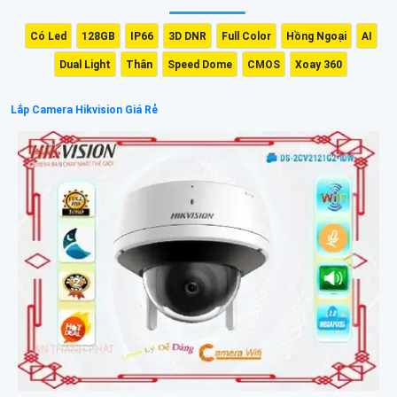
Có Led
128GB
IP66
3D DNR
Full Color
Hồng Ngoại
AI
Dual Light
Thân
Speed Dome
CMOS
Xoay 360
Lắp Camera Hikvision Giá Rẻ