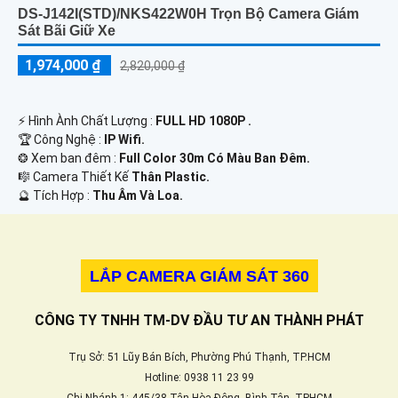
DS-J142I(STD)/NKS422W0H Trọn Bộ Camera Giám
Sát Bãi Giữ Xe
1,974,000 ₫
2,820,000 ₫
️⚡ Hình Ành Chất Lượng :
FULL HD 1080P .
🏆 Công Nghệ :
IP Wifi.
❂ Xem ban đêm :
Full Color 30m Có Màu Ban Ðêm.
🎼️ Camera Thiết Kế
Thân Plastic.
️🔮 Tích Hợp :
Thu Âm Và Loa.
LẮP CAMERA GIÁM SÁT 360
CÔNG TY TNHH TM-DV ĐẦU TƯ AN THÀNH PHÁT
Trụ Sở: 51 Lũy Bán Bích, Phường Phú Thạnh, TP.HCM
Hotline: 0938 11 23 99