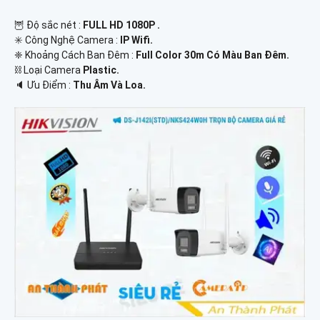
🦉 Độ sắc nét :
FULL HD 1080P .
✳️ Công Nghệ Camera :
IP Wifi.
❈ Khoảng Cách Ban Đêm :
Full Color 30m Có Màu Ban Ðêm.
⛓ Loại Camera
Plastic.
️🔈 Ưu Điểm :
Thu Âm Và Loa.