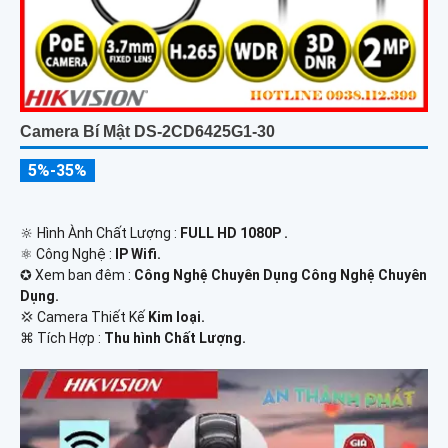
Camera Bí Mật DS-2CD6425G1-30
5%-35%
🔆 Hình Ành Chất Lượng :
FULL HD 1080P .
⚛️ Công Nghệ :
IP Wifi.
✪ Xem ban đêm :
Công Nghệ Chuyên Dụng Công Nghệ Chuyên
Dụng.
💢 Camera Thiết Kế
Kim loại.
️⌘ Tích Hợp :
Thu hình Chất Lượng.