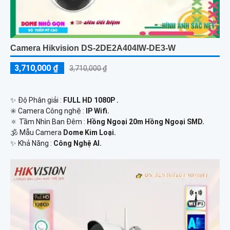
Camera Hikvision DS-2DE2A404IW-DE3-W
3,710,000 ₫
3,710,000 ₫
✨ Độ Phân giải :
FULL HD 1080P .
✳️ Camera Công nghệ :
IP Wifi.
🔅 Tầm Nhìn Ban Đêm :
Hồng Ngoại 20m Hồng Ngoại SMD.
🕉️ Mẫu Camera
Dome Kim Loại.
️✨ Khả Năng :
Công Nghệ AI.