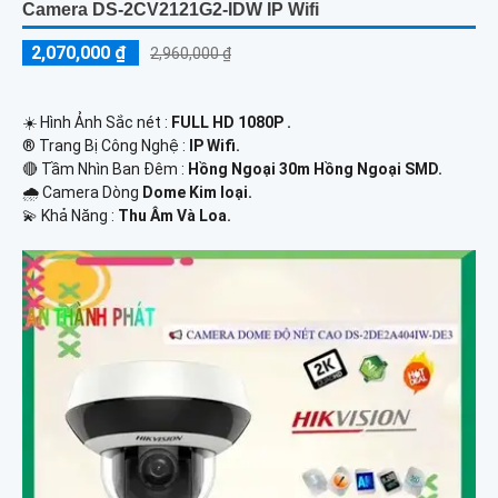
Camera DS-2CV2121G2-IDW IP Wifi
2,070,000 ₫
2,960,000 ₫
☀️ Hình Ảnh Sắc nét :
FULL HD 1080P .
®️ Trang Bị Công Nghệ :
IP Wifi.
🔴 Tầm Nhìn Ban Đêm :
Hồng Ngoại 30m Hồng Ngoại SMD.
🌧️ Camera Dòng
Dome Kim loại.
️💫 Khả Năng :
Thu Âm Và Loa.