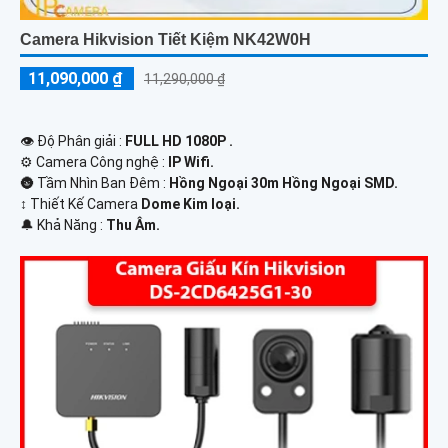
Camera Hikvision Tiết Kiệm NK42W0H
11,090,000 ₫
11,290,000 ₫
👁 Độ Phân giải :
FULL HD 1080P .
⚙ Camera Công nghệ :
IP Wifi.
🌚 Tầm Nhìn Ban Đêm :
Hồng Ngoại 30m Hồng Ngoại SMD.
↕️ Thiết Kế Camera
Dome Kim loại.
️🔔 Khả Năng :
Thu Âm.