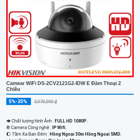
Camear WiFi DS-2CV2121G2-IDW E Đàm Thoại 2
Chiều
5%-35%
3,070,000 ₫
👁 Chất lượng hình Ảnh :
FULL HD 1080P .
®️ Camera Công nghệ :
IP Wifi.
🌔 Tầm Xa Ban Đêm :
Hồng Ngoại 30m Hồng Ngoại SMD.