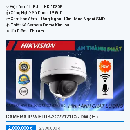
✨ Độ sắc nét :
FULL HD 1080P .
👍 Công Nghệ Sử Dụng :
IP Wifi.
🔦 Xem ban đêm :
Hồng Ngoại 10m Hồng Ngoại SMD.
🐜 Thiết Kế Camera
Dome Kim loại.
️📡 Ưu Điểm :
Thu Âm.
CAMERA IP WIFI DS-2CV2121G2-IDW ( E )
2,000,000 ₫
2,830,000 ₫