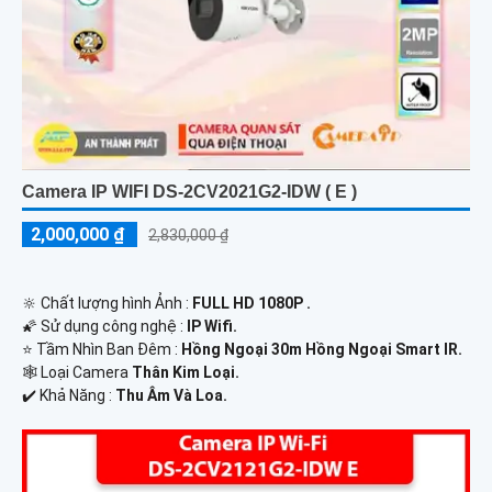
Camera IP WIFI DS-2CV2021G2-IDW ( E )
2,000,000 ₫
2,830,000 ₫
🔆 Chất lượng hình Ảnh :
FULL HD 1080P .
🌠 Sử dụng công nghệ :
IP Wifi.
⭐ Tầm Nhìn Ban Đêm :
Hồng Ngoại 30m Hồng Ngoại Smart IR.
🕸️ Loại Camera
Thân Kim Loại.
️✔️ Khả Năng :
Thu Âm Và Loa.