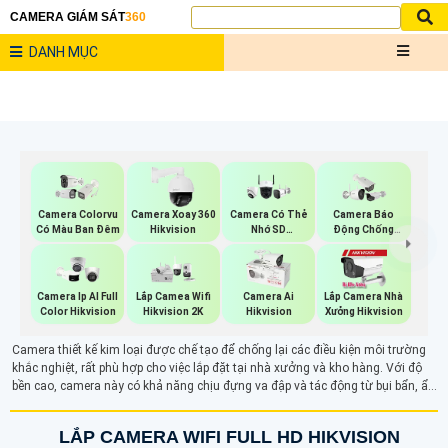
CAMERA GIÁM SÁT
360
DANH MỤC
Camera Colorvu
Camera Xoay 360
Camera Có Thẻ
Camera Báo
Có Màu Ban Đêm
Hikvision
Nhớ SD
Động Chống
HIKVISION
Trộm Hikvision
Camera Ip AI Full
Lắp Camea Wifi
Camera Ai
Lắp Camera Nhà
Color Hikvision
Hikvision 2K
Hikvision
Xưởng Hikvision
Camera thiết kế kim loại được chế tạo để chống lại các điều kiện môi trường
khắc nghiệt, rất phù hợp cho việc lắp đặt tại nhà xưởng và kho hàng. Với độ
bền cao, camera này có khả năng chịu đựng va đập và tác động từ bụi bẩn, ẩm
ướt, đảm bảo hoạt động ổn định trong mọi hoàn cảnh. Thiết kế chắc chắn và
hiệu suất vượt trội giúp tăng cường an ninh cho không gian làm việc, mang lại
LẮP CAMERA WIFI FULL HD HIKVISION
sự an tâm cho người sử dụng.