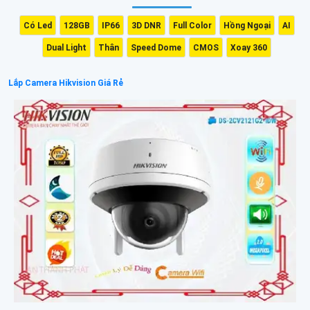
Có Led
128GB
IP66
3D DNR
Full Color
Hồng Ngoại
AI
Dual Light
Thân
Speed Dome
CMOS
Xoay 360
Lắp Camera Hikvision Giá Rẻ