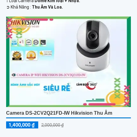
↕️ Loại Camera
Dome Kim loại + Nhựa.
️➲ Khả Năng :
Thu Âm Và Loa.
Camera DS-2CV2Q21FD-IW Hikvision Thu Âm
1,400,000 ₫
2,000,000 ₫