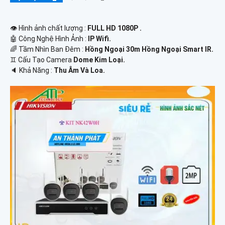
👁 Hình ảnh chất lượng :
FULL HD 1080P .
🤖️ Công Nghệ Hình Ảnh :
IP Wifi.
🌈 Tầm Nhìn Ban Đêm :
Hồng Ngoại 30m Hồng Ngoại Smart IR.
♊ Cấu Tạo Camera
Dome Kim Loại.
️🔈 Khả Năng :
Thu Âm Và Loa.