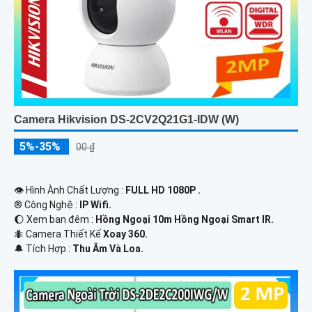
Camera Hikvision DS-2CV2Q21G1-IDW (W)
5%-35%
00 ₫
👁 Hình Ành Chất Lượng :
FULL HD 1080P .
®️ Công Nghệ :
IP Wifi.
🌔 Xem ban đêm :
Hồng Ngoại 10m Hồng Ngoại Smart IR.
🐜 Camera Thiết Kế
Xoay 360.
️🔔 Tích Hợp :
Thu Âm Và Loa.