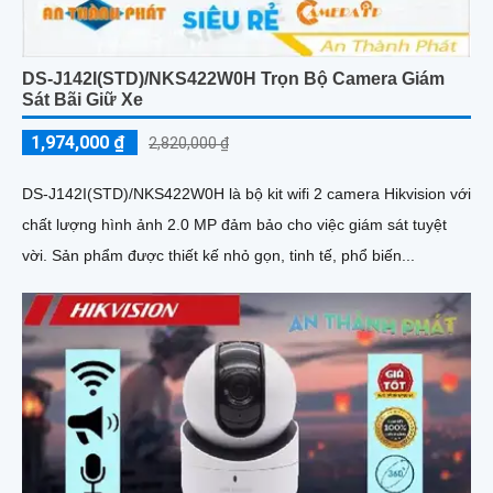
DS-J142I(STD)/NKS422W0H Trọn Bộ Camera Giám
Sát Bãi Giữ Xe
1,974,000 ₫
2,820,000 ₫
DS-J142I(STD)/NKS422W0H là bộ kit wifi 2 camera Hikvision với
chất lượng hình ảnh 2.0 MP đảm bảo cho việc giám sát tuyệt
vời. Sản phẩm được thiết kế nhỏ gọn, tinh tế, phổ biến...