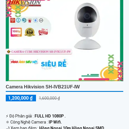
Camera Hikvision SH-IVB21UF-IW
1,200,000 ₫
1,600,000 ₫
️⚡ Độ Phân giải :
FULL HD 1080P .
⚛️ Công Nghệ Camera :
IP Wifi.
🌙 Xem ban đêm :
Hồng Ngoại 10m Hồng Ngoại SMD.