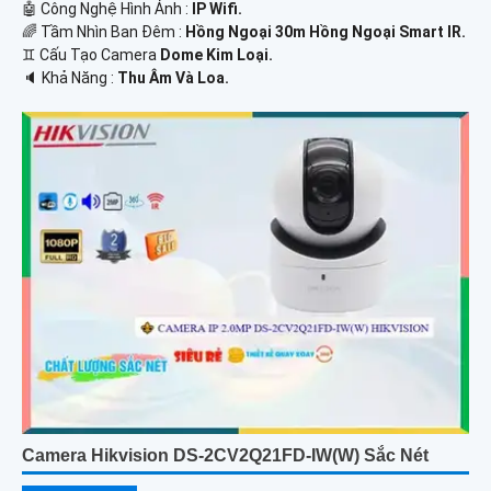
🤖️ Công Nghệ Hình Ảnh :
IP Wifi.
🌈 Tầm Nhìn Ban Đêm :
Hồng Ngoại 30m Hồng Ngoại Smart IR.
♊ Cấu Tạo Camera
Dome Kim Loại.
️🔈 Khả Năng :
Thu Âm Và Loa.
Camera Hikvision DS-2CV2Q21FD-IW(W) Sắc Nét