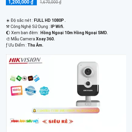
1,200,000 ₫
1,670,000 ₫
☀️ Độ sắc nét :
FULL HD 1080P .
⚒ Công Nghệ Sử Dụng :
IP Wifi.
🌔 Xem ban đêm :
Hồng Ngoại 10m Hồng Ngoại SMD.
🎨 Mẫu Camera
Xoay 360.
️ƒ Ưu Điểm :
Thu Âm.