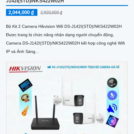
J142I(STD)/NKS422W02H
2,044,000 ₫
2,920,000 ₫
Bộ Kit 2 Camera Hikvision Wifi DS-J142I(STD)/NKS422W02H
Được trang bị chức năng nhận dạng người chuyển động,
Camera DS-J142I(STD)/NKS422W02H kết hợp công nghệ Wifi
IP và Ánh Sáng...