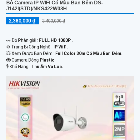
Bộ Camera IP WIFI Có Màu Ban Đêm DS-
J142I(STD)/NKS422W03H
2,380,000 ₫
3,400,000 ₫
️👀 Độ Phân giải :
FULL HD 1080P .
⚙ Trang Bị Công Nghệ :
IP Wifi.
💥 Xem Được Ban Đêm :
Full Color 30m Có Màu Ban Ðêm.
🐉️ Camera Dòng
Plastic.
️🎙 Khả Năng :
Thu Âm Và Loa.