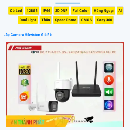
Có Led
128GB
IP66
3D DNR
Full Color
Hồng Ngoại
AI
Dual Light
Thân
Speed Dome
CMOS
Xoay 360
Lắp Camera Hikvision Giá Rẻ