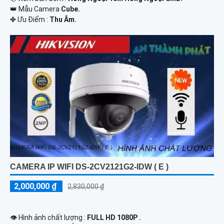
👑 Mẫu Camera
Cube.
️✤ Ưu Điểm :
Thu Âm.
CAMERA IP WIFI DS-2CV2121G2-IDW ( E )
2,000,000 ₫
2,830,000 ₫
👁 Hình ảnh chất lượng :
FULL HD 1080P .