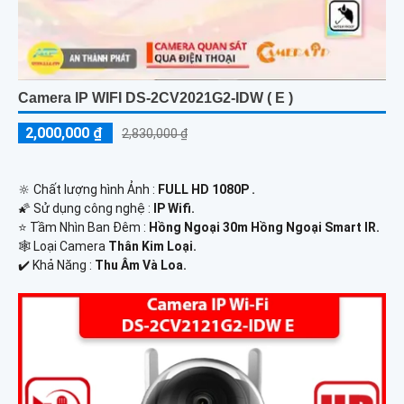
Camera IP WIFI DS-2CV2021G2-IDW ( E )
2,000,000 ₫
2,830,000 ₫
🔆 Chất lượng hình Ảnh :
FULL HD 1080P .
🌠 Sử dụng công nghệ :
IP Wifi.
⭐ Tầm Nhìn Ban Đêm :
Hồng Ngoại 30m Hồng Ngoại Smart IR.
🕸️ Loại Camera
Thân Kim Loại.
️✔️ Khả Năng :
Thu Âm Và Loa.