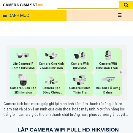
CAMERA GIÁM SÁT
360
DANH MỤC
Camera Wifi
Camera Wifi
Lắp Camera IP
Camera Ống Kính
Hikvision
Hikvision Trong
Dome Hikvision
Zoom Hikvision
Nhà
Camera Quan Sát
Camera Báo
Camera Bullet
Đầu Ghi 8 Ổ Cứng
2K Hikvision
Động Chống
Thân Trụ
Dahua
Trộm Hikvision
Camera tích hợp micro giúp ghi lại hình ảnh kèm âm thanh rõ ràng, hỗ trợ
giám sát và bảo vệ an ninh qua điện thoại hoặc máy tính. Với tính năng lọc
tiếng ồn, camera giúp thu âm thanh chất lượng hơn, phục vụ việc giải quyết
tranh chấp và các tình huống khác. Ngoài ghi hình, tính năng ghi âm còn hỗ
trợ đàm thoại hai chiều, tăng cường bảo mật trong các khu vực như văn
LẮP CAMERA WIFI FULL HD HIKVISION
phòng, cửa hàng hay nhà ở.