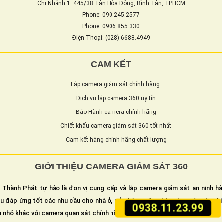
Chi Nhánh 1: 445/38 Tân Hòa Đông, Bình Tân, TPHCM
Phone: 090.245.2577
Phone: 0906.855.330
Điện Thoại: (028) 6688.4949
CAM KẾT
Lắp camera giám sát chính hãng.
Dịch vụ lắp camera 360 uy tín
Bảo Hành camera chính hãng
Chiết khấu camera giám sát 360 tốt nhất
Cam kết hàng chính hãng chất lượng
GIỚI THIỆU CAMERA GIÁM SÁT 360
 Thành Phát tự hào là đơn vị cung cấp và lắp camera giám sát an ninh h
u đáp ứng tốt các nhu cầu cho nhà ở, cửa hàng, văn phòng hay các xí ngh
0938.11.23.99
n nhỏ khác với camera quan sát chính hãng đảm bảo chất lượng tuyệt đối.