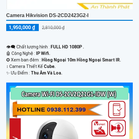
Camera Hikvision DS-2CD2423G2-I
1,950,000 ₫
2,810,000 ₫
👁️‍🗨 Chất lượng hình :
FULL HD 1080P .
🤖️ Công Nghệ :
IP Wifi.
✪ Xem ban đêm :
Hồng Ngoại 10m Hồng Ngoại Smart IR.
↕️ Camera Thiết Kế
Cube.
️✨ Ưu Điểm :
Thu Âm Và Loa.