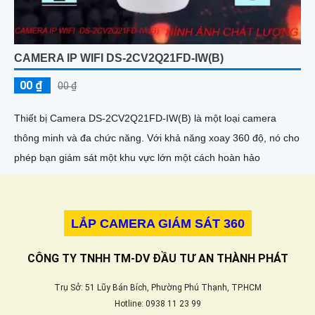
CAMERA IP WIFI DS-2CV2Q21FD-IW(B)
00 ₫
00 ₫
Thiết bị Camera DS-2CV2Q21FD-IW(B) là một loại camera
thông minh và đa chức năng. Với khả năng xoay 360 độ, nó cho
phép bạn giám sát một khu vực lớn một cách hoàn hảo
LẮP CAMERA GIÁM SÁT 360
CÔNG TY TNHH TM-DV ĐẦU TƯ AN THÀNH PHÁT
Trụ Sở: 51 Lũy Bán Bích, Phường Phú Thạnh, TP.HCM
Hotline: 0938 11 23 99