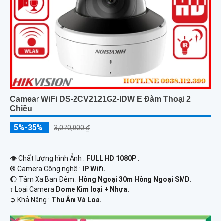
Camear WiFi DS-2CV2121G2-IDW E Đàm Thoại 2
Chiều
5%-35%
3,070,000 ₫
👁 Chất lượng hình Ảnh :
FULL HD 1080P .
®️ Camera Công nghệ :
IP Wifi.
🌔 Tầm Xa Ban Đêm :
Hồng Ngoại 30m Hồng Ngoại SMD.
↕️ Loại Camera
Dome Kim loại + Nhựa.
️➲ Khả Năng :
Thu Âm Và Loa.