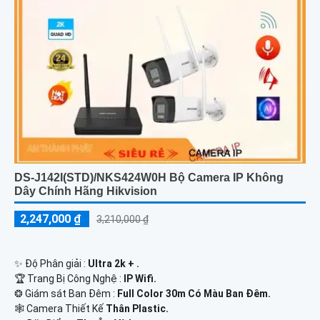
DS-J142I(STD)/NKS424W0H Bộ Camera IP Không
Dây Chính Hãng Hikvision
2,247,000 ₫
3,210,000 ₫
✨ Độ Phân giải :
Ultra 2k + .
🏆 Trang Bị Công Nghệ :
IP Wifi.
❂ Giám sát Ban Đêm :
Full Color 30m Có Màu Ban Ðêm.
🕸️ Camera Thiết Kế
Thân Plastic.