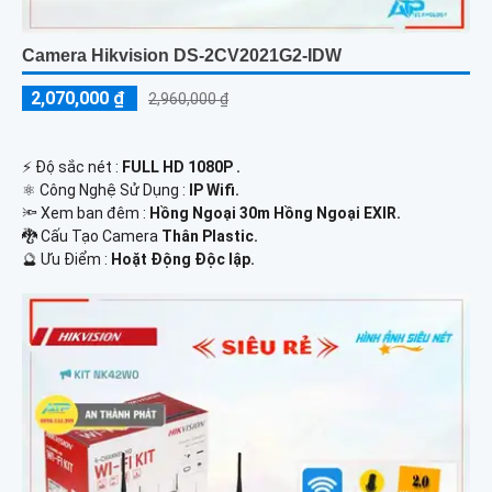
Camera Hikvision DS-2CV2021G2-IDW
2,070,000 ₫
2,960,000 ₫
️⚡ Độ sắc nét :
FULL HD 1080P .
⚛️ Công Nghệ Sử Dụng :
IP Wifi.
🔦 Xem ban đêm :
Hồng Ngoại 30m Hồng Ngoại EXIR.
🐉️ Cấu Tạo Camera
Thân Plastic.
️🔮 Ưu Điểm :
Hoặt Động Độc lập.