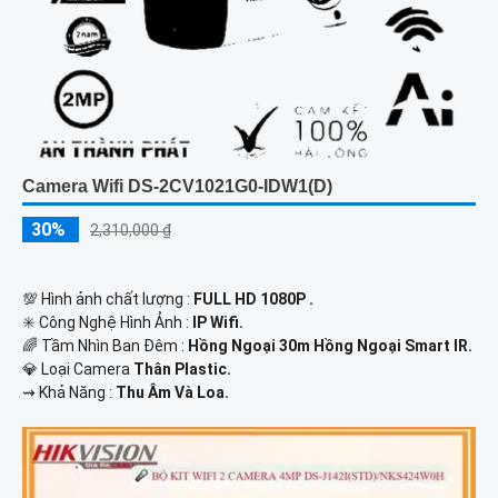
Camera Wifi DS-2CV1021G0-IDW1(D)
30%
2,310,000 ₫
💯 Hình ảnh chất lượng :
FULL HD 1080P .
✳️ Công Nghệ Hình Ảnh :
IP Wifi.
🌈 Tầm Nhìn Ban Đêm :
Hồng Ngoại 30m Hồng Ngoại Smart IR.
💎 Loại Camera
Thân Plastic.
️⇝ Khả Năng :
Thu Âm Và Loa.