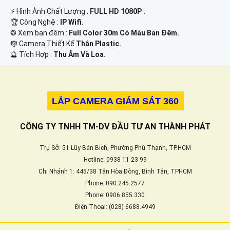
️⚡ Hình Ành Chất Lượng :
FULL HD 1080P .
🏆 Công Nghệ :
IP Wifi.
❂ Xem ban đêm :
Full Color 30m Có Màu Ban Ðêm.
🎼️ Camera Thiết Kế
Thân Plastic.
️🔮 Tích Hợp :
Thu Âm Và Loa.
LẮP CAMERA GIÁM SÁT 360
CÔNG TY TNHH TM-DV ĐẦU TƯ AN THÀNH PHÁT
Trụ Sở: 51 Lũy Bán Bích, Phường Phú Thạnh, TP.HCM
Hotline: 0938 11 23 99
Chi Nhánh 1: 445/38 Tân Hòa Đông, Bình Tân, TPHCM
Phone: 090.245.2577
Phone: 0906.855.330
Điện Thoại: (028) 6688.4949