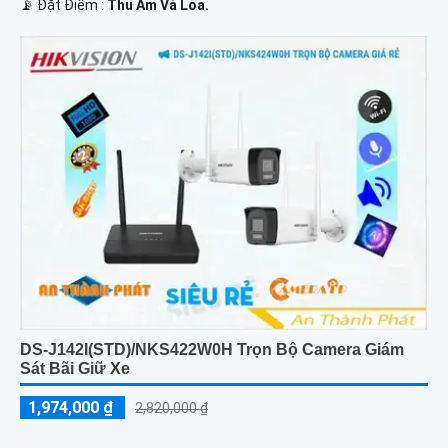
️📡 Đặt Điểm :
Thu Âm Và Loa.
DS-J142I(STD)/NKS422W0H Trọn Bộ Camera Giám
Sát Bãi Giữ Xe
1,974,000 ₫
2,820,000 ₫