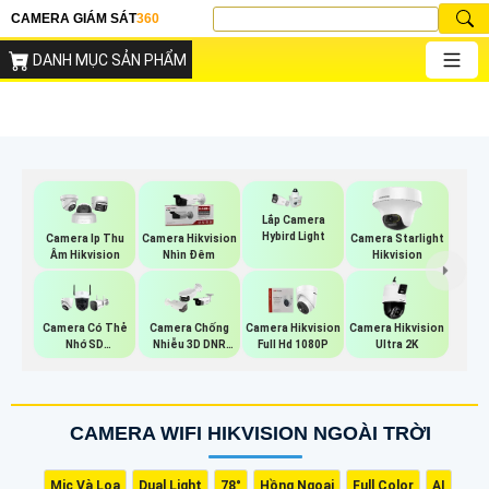
CAMERA GIÁM SÁT
360
DANH MỤC SẢN PHẨM
Lắp Camera
Hybird Light
Camera Ip Thu
Camera Hikvision
Camera Starlight
Âm Hikvision
Nhìn Đêm
Hikvision
Camera Có Thẻ
Camera Chống
Camera Hikvision
Camera Hikvision
Nhớ SD
Nhiễu 3D DNR
Full Hd 1080P
Ultra 2K
HIKVISION
Hikvison
CAMERA WIFI HIKVISION NGOÀI TRỜI
Mic Và Loa
Dual Light
78°
Hồng Ngoại
Full Color
AI