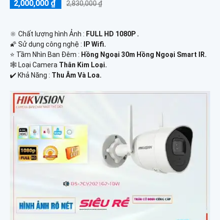
2,000,000 ₫
2,830,000 ₫
🔆 Chất lượng hình Ảnh :
FULL HD 1080P .
🌠 Sử dụng công nghệ :
IP Wifi.
⭐ Tầm Nhìn Ban Đêm :
Hồng Ngoại 30m Hồng Ngoại Smart IR.
🕸️ Loại Camera
Thân Kim Loại.
️✔️ Khả Năng :
Thu Âm Và Loa.