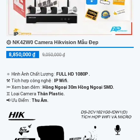
۞ NK42W0 Camera Hikvision Mẫu Đẹp
8,850,000 ₫
9,050,000 ₫
🔅 Hình Ành Chất Lượng :
FULL HD 1080P .
⚒ Tích hợp công nghệ :
IP Wifi.
🔦 Xem ban đêm :
Hồng Ngoại 30m Hồng Ngoại SMD.
♊ Loại Camera
Thân Plastic.
️📢 Ưu Điểm :
Thu Âm.