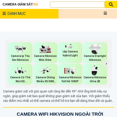
CAMERA GIÁM SÁT
360
DANH MỤC
Lắp Camera
Hybird Light
Camera Ip Thu
Camera Hikvision
Camera Starlight
Âm Hikvision
Nhìn Đêm
Hikvision
Camera Có Thẻ
Camera Chống
Camera Hikvision
Camera Hikvision
Nhớ SD
Nhiễu 3D DNR
Full Hd 1080P
Ultra 2K
HIKVISION
Hikvison
Camera giám sát với góc quan sát rộng lên đến 99° nhờ ống kính tiêu cự
ngắn, giúp giám sát bao quát không gian giám sát của bạn. Với giảm thiểu
các điểm mù nhất có thể camera có thể hỗ trợ bạn dễ dàng theo dõi và quản
lý an ninh hiệu quả, đảm bảo bảo vệ tối ưu cho khu vực cần giám sát.
CAMERA WIFI HIKVISION NGOÀI TRỜI