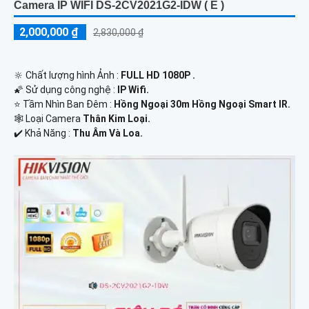
Camera IP WIFI DS-2CV2021G2-IDW ( E )
2,000,000 ₫
2,830,000 ₫
🔆 Chất lượng hình Ảnh :
FULL HD 1080P .
🌠 Sử dụng công nghệ :
IP Wifi.
⭐ Tầm Nhìn Ban Đêm :
Hồng Ngoại 30m Hồng Ngoại Smart IR.
🕸️ Loại Camera
Thân Kim Loại.
️✔️ Khả Năng :
Thu Âm Và Loa.