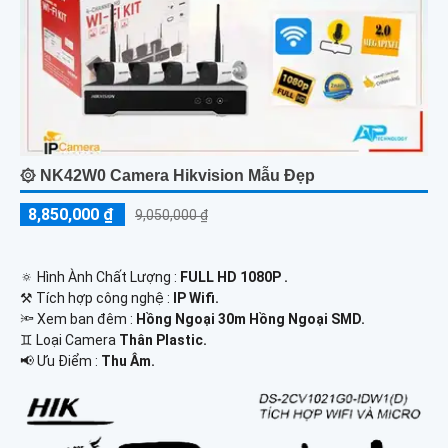
۞ NK42W0 Camera Hikvision Mẫu Đẹp
8,850,000 ₫
9,050,000 ₫
🔅 Hình Ành Chất Lượng :
FULL HD 1080P .
⚒ Tích hợp công nghệ :
IP Wifi.
🔦 Xem ban đêm :
Hồng Ngoại 30m Hồng Ngoại SMD.
♊ Loại Camera
Thân Plastic.
️📢 Ưu Điểm :
Thu Âm.