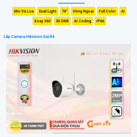
Mic Và Loa
Dual Light
78°
Hồng Ngoại
Full Color
AI
Xoay 360
3D DNR
AI Coding
IP66
Lắp Camera Hikvision Giá Rẻ