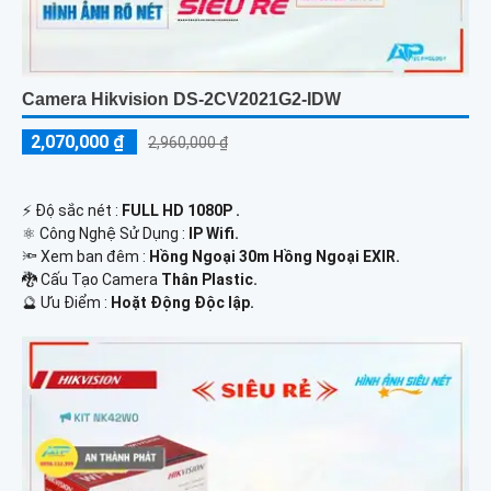
Camera Hikvision DS-2CV2021G2-IDW
2,070,000 ₫
2,960,000 ₫
️⚡ Độ sắc nét :
FULL HD 1080P .
⚛️ Công Nghệ Sử Dụng :
IP Wifi.
🔦 Xem ban đêm :
Hồng Ngoại 30m Hồng Ngoại EXIR.
🐉️ Cấu Tạo Camera
Thân Plastic.
️🔮 Ưu Điểm :
Hoặt Động Độc lập.