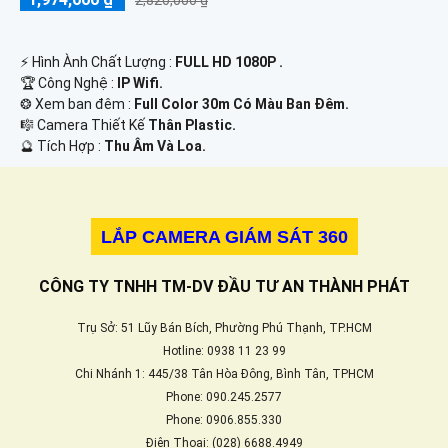
2,820,000 ₫
️⚡ Hình Ành Chất Lượng :
FULL HD 1080P .
🏆 Công Nghệ :
IP Wifi.
❂ Xem ban đêm :
Full Color 30m Có Màu Ban Ðêm.
🎼️ Camera Thiết Kế
Thân Plastic.
️🔮 Tích Hợp :
Thu Âm Và Loa.
LẮP CAMERA GIÁM SÁT 360
CÔNG TY TNHH TM-DV ĐẦU TƯ AN THÀNH PHÁT
Trụ Sở: 51 Lũy Bán Bích, Phường Phú Thạnh, TP.HCM
Hotline: 0938 11 23 99
Chi Nhánh 1: 445/38 Tân Hòa Đông, Bình Tân, TPHCM
Phone: 090.245.2577
Phone: 0906.855.330
Điện Thoại: (028) 6688.4949