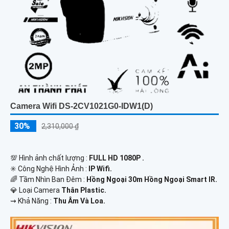
Camera Wifi DS-2CV1021G0-IDW1(D)
30%
2,310,000 ₫
💯 Hình ảnh chất lượng :
FULL HD 1080P .
✳️ Công Nghệ Hình Ảnh :
IP Wifi.
🌈 Tầm Nhìn Ban Đêm :
Hồng Ngoại 30m Hồng Ngoại Smart IR.
💎 Loại Camera
Thân Plastic.
️⇝ Khả Năng :
Thu Âm Và Loa.