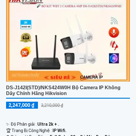
DS-J142I(STD)/NKS424W0H Bộ Camera IP Không
Dây Chính Hãng Hikvision
2,247,000 ₫
3,210,000 ₫
✨ Độ Phân giải :
Ultra 2k + .
🏆 Trang Bị Công Nghệ :
IP Wifi.