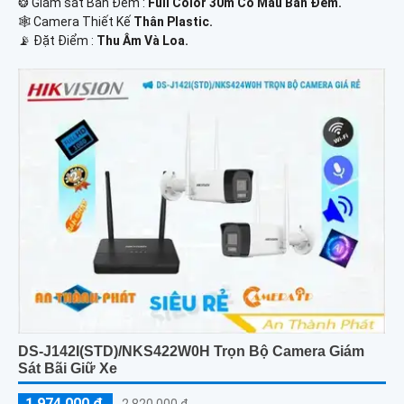
❂ Giám sát Ban Đêm :
Full Color 30m Có Màu Ban Ðêm.
🕸️ Camera Thiết Kế
Thân Plastic.
️📡 Đặt Điểm :
Thu Âm Và Loa.
DS-J142I(STD)/NKS422W0H Trọn Bộ Camera Giám
Sát Bãi Giữ Xe
1,974,000 ₫