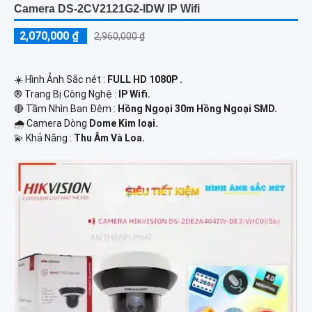
Camera DS-2CV2121G2-IDW IP Wifi
2,070,000 ₫
2,960,000 ₫
☀️ Hình Ảnh Sắc nét :
FULL HD 1080P .
®️ Trang Bị Công Nghệ :
IP Wifi.
🔴 Tầm Nhìn Ban Đêm :
Hồng Ngoại 30m Hồng Ngoại SMD.
🌧️ Camera Dòng
Dome Kim loại.
️💫 Khả Năng :
Thu Âm Và Loa.