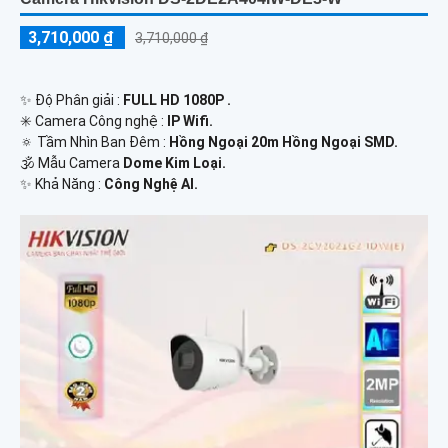
3,710,000 ₫
3,710,000 ₫
✨ Độ Phân giải :
FULL HD 1080P .
✳️ Camera Công nghệ :
IP Wifi.
🔅 Tầm Nhìn Ban Đêm :
Hồng Ngoại 20m Hồng Ngoại SMD.
🕉️ Mẫu Camera
Dome Kim Loại.
️✨ Khả Năng :
Công Nghệ AI.