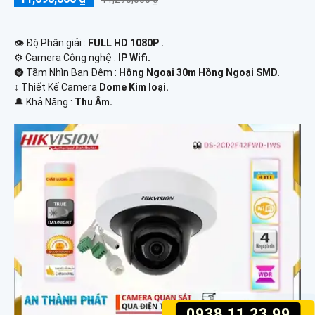
👁 Độ Phân giải :
FULL HD 1080P .
⚙ Camera Công nghệ :
IP Wifi.
🌚 Tầm Nhìn Ban Đêm :
Hồng Ngoại 30m Hồng Ngoại SMD.
↕️ Thiết Kế Camera
Dome Kim loại.
️🔔 Khả Năng :
Thu Âm.
0938.11.23.99