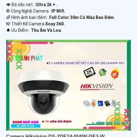
👁 Độ sắc nét :
Ultra 2k + .
®️ Công Nghệ Camera :
IP Wifi.
🌈 Hình ảnh ban đêm :
Full Color 30m Có Màu Ban Ðêm.
🎼️ Thiết Kế Camera
Xoay 360.
️🔔 Ưu Điểm :
Thu Âm Và Loa.
Camera Hikvision DS-2DE2A404IW-DE3-W