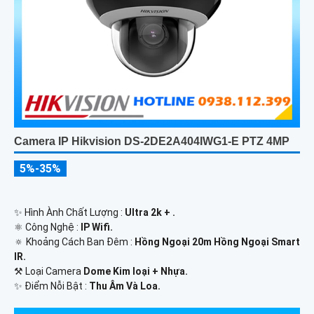
Camera IP Hikvision DS-2DE2A404IWG1-E PTZ 4MP
5%-35%
✨ Hình Ành Chất Lượng :
Ultra 2k + .
⚛️ Công Nghệ :
IP Wifi.
🔅 Khoảng Cách Ban Đêm :
Hồng Ngoại 20m Hồng Ngoại Smart
IR.
⚒ Loại Camera
Dome Kim loại + Nhựa.
️✨ Điểm Nỗi Bật :
Thu Âm Và Loa.