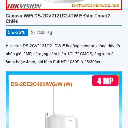
Camear WiFi DS-2CV2121G2-IDW E Đàm Thoại 2
Chiều
5%-35%
3,070,000 ₫
Hikvision DS-2CV2121G2-IDW E là dòng camera không dây độ
phân giải 2MP, sử dụng cảm biến 1/2. 7" CMOS, ống kính 2.
8mm hoặc 4mm, ghi hình Full HD 1080P ở 25/30fps