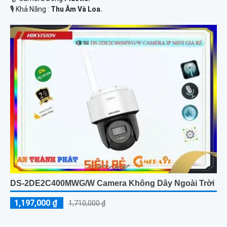
️🎙 Khả Năng :
Thu Âm Và Loa.
DS-2DE2C400MWG/W Camera Không Dây Ngoài Trời
1,197,000 ₫
1,710,000 ₫