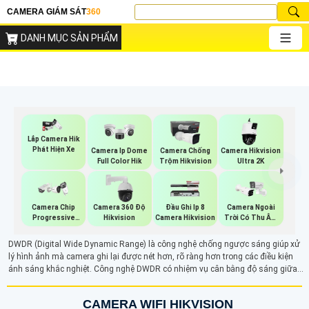
CAMERA GIÁM SÁT
360
DANH MỤC SẢN PHẨM
Lắp Camera Hik
Phát Hiện Xe
Camera Ip Dome
Camera Chống
Camera Hikvision
Full Color Hik
Trộm Hikvision
Ultra 2K
Camera Chip
Camera 360 Độ
Đầu Ghi Ip 8
Camera Ngoài
Progressive
Hikvision
Camera Hikvision
Trời Có Thu Âm
Scan CMOS
Hik
Hikvision
DWDR (Digital Wide Dynamic Range) là công nghệ chống ngược sáng giúp xử
lý hình ảnh mà camera ghi lại được nét hơn, rõ ràng hơn trong các điều kiện
ánh sáng khắc nghiệt. Công nghệ DWDR có nhiệm vụ cân bằng độ sáng giữa
các vùng sáng và tối, mang lại hình ảnh sắc nét và ổn định màu sắc, ngay cả
khi ánh sáng mạnh chiếu trực tiếp.
CAMERA WIFI HIKVISION