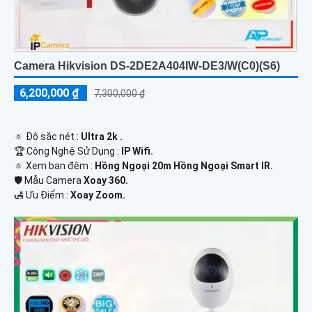
Camera Hikvision DS-2DE2A404IW-DE3/W(C0)(S6)
6,200,000 ₫
7,300,000 ₫
🔅 Độ sắc nét :
Ultra 2k .
🏆 Công Nghệ Sử Dụng :
IP Wifi.
🔅 Xem ban đêm :
Hồng Ngoại 20m Hồng Ngoại Smart IR.
🛡 Mẫu Camera
Xoay 360.
️🛃 Ưu Điểm :
Xoay Zoom.