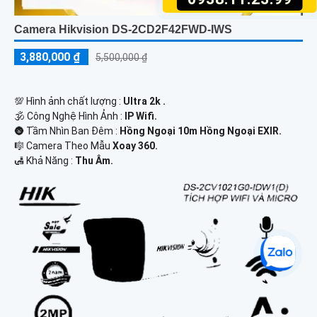
Camera Hikvision DS-2CD2F42FWD-IWS
3,880,000 ₫
5,500,000 ₫
💯 Hình ảnh chất lượng :
Ultra 2k .
🕉️ Công Nghệ Hình Ảnh :
IP Wifi.
🌚 Tầm Nhìn Ban Đêm :
Hồng Ngoại 10m Hồng Ngoại EXIR.
🎼️ Camera Theo Mẫu
Xoay 360.
️🛃 Khả Năng :
Thu Âm.