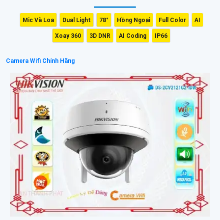
Mic Và Loa
Dual Light
78°
Hồng Ngoại
Full Color
AI
Xoay 360
3D DNR
AI Coding
IP66
Camera Wifi Chính Hãng