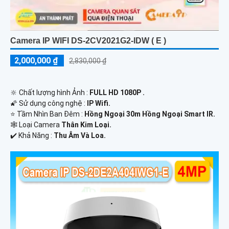
Camera IP WIFI DS-2CV2021G2-IDW ( E )
2,000,000 ₫
2,830,000 ₫
🔆 Chất lượng hình Ảnh :
FULL HD 1080P .
🌠 Sử dụng công nghệ :
IP Wifi.
⭐ Tầm Nhìn Ban Đêm :
Hồng Ngoại 30m Hồng Ngoại Smart IR.
🕸️ Loại Camera
Thân Kim Loại.
️✔️ Khả Năng :
Thu Âm Và Loa.