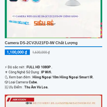
Camera DS-2CV2U21FD-IW Chất Lượng
1,100,000 ₫
1,630,000 ₫
️⚡ Độ sắc nét :
FULL HD 1080P .
⚜️ Công Nghệ Sử Dụng :
IP Wifi.
🌜 Xem ban đêm :
Hồng Ngoại 10m Hồng Ngoại Smart IR.
🎲 Loại Camera
Cube.
️🆑 Ưu Điểm :
Thu Âm Và Loa.