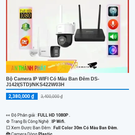
Bộ Camera IP WIFI Có Màu Ban Đêm DS-
J142I(STD)/NKS422W03H
2,380,000 ₫
3,400,000 ₫
️👀 Độ Phân giải :
FULL HD 1080P .
⚙ Trang Bị Công Nghệ :
IP Wifi.
💥 Xem Được Ban Đêm :
Full Color 30m Có Màu Ban Ðêm.
🐉️ Camera Dòng
Plastic.