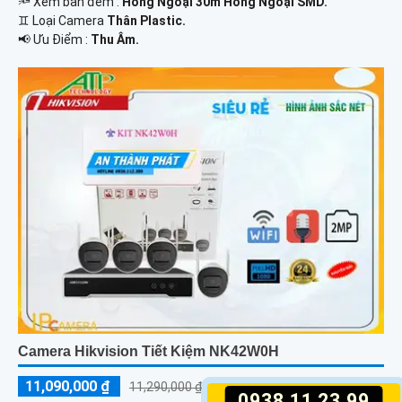
🔦 Xem ban đêm :
Hồng Ngoại 30m Hồng Ngoại SMD.
♊ Loại Camera
Thân Plastic.
️📢 Ưu Điểm :
Thu Âm.
Camera Hikvision Tiết Kiệm NK42W0H
11,090,000 ₫
11,290,000 ₫
0938.11.23.99