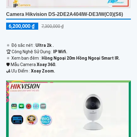
Camera Hikvision DS-2DE2A404IW-DE3/W(C0)(S6)
6,200,000 ₫
7,300,000 ₫
🔅 Độ sắc nét :
Ultra 2k .
🏆 Công Nghệ Sử Dụng :
IP Wifi.
🔅 Xem ban đêm :
Hồng Ngoại 20m Hồng Ngoại Smart IR.
🛡 Mẫu Camera
Xoay 360.
️🛃 Ưu Điểm :
Xoay Zoom.