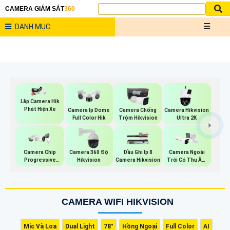
CAMERA GIÁM SÁT
360
DANH MỤC
Lắp Camera Hik
Phát Hiện Xe
Camera Ip Dome
Camera Chống
Camera Hikvision
Full Color Hik
Trộm Hikvision
Ultra 2K
Camera Chip
Camera 360 Độ
Đầu Ghi Ip 8
Camera Ngoài
Progressive
Hikvision
Camera Hikvision
Trời Có Thu Âm
Scan CMOS
Hik
Hikvision
CAMERA WIFI HIKVISION
Mic Và Loa
Dual Light
78°
Hồng Ngoại
Full Color
AI