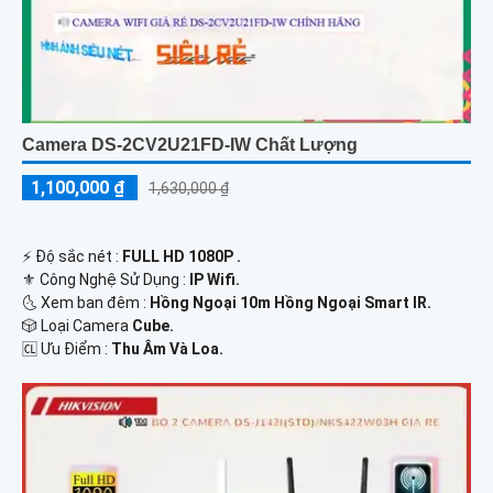
Camera DS-2CV2U21FD-IW Chất Lượng
1,100,000 ₫
1,630,000 ₫
️⚡ Độ sắc nét :
FULL HD 1080P .
⚜️ Công Nghệ Sử Dụng :
IP Wifi.
🌜 Xem ban đêm :
Hồng Ngoại 10m Hồng Ngoại Smart IR.
🎲 Loại Camera
Cube.
️🆑 Ưu Điểm :
Thu Âm Và Loa.