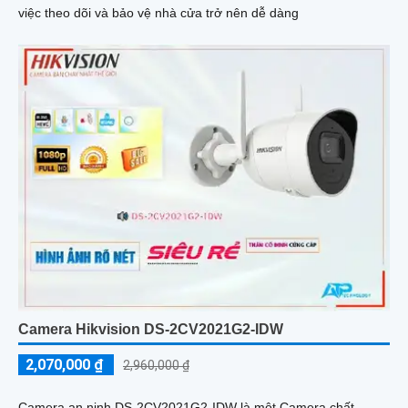
việc theo dõi và bảo vệ nhà cửa trở nên dễ dàng
Camera Hikvision DS-2CV2021G2-IDW
2,070,000 ₫
2,960,000 ₫
Camera an ninh DS-2CV2021G2-IDW là một Camera chất