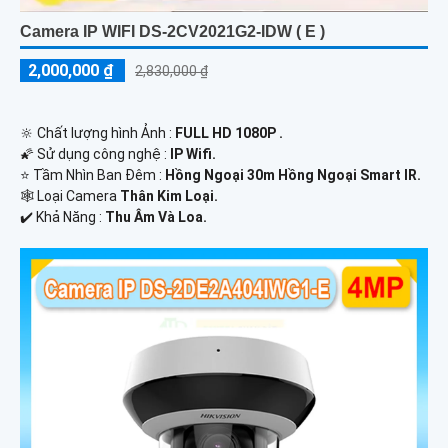
Camera IP WIFI DS-2CV2021G2-IDW ( E )
2,000,000 ₫
2,830,000 ₫
🔆 Chất lượng hình Ảnh :
FULL HD 1080P .
🌠 Sử dụng công nghệ :
IP Wifi.
⭐ Tầm Nhìn Ban Đêm :
Hồng Ngoại 30m Hồng Ngoại Smart IR.
🕸️ Loại Camera
Thân Kim Loại.
️✔️ Khả Năng :
Thu Âm Và Loa.