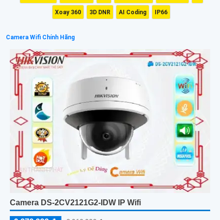
Xoay 360
3D DNR
AI Coding
IP66
Camera Wifi Chính Hãng
Camera DS-2CV2121G2-IDW IP Wifi