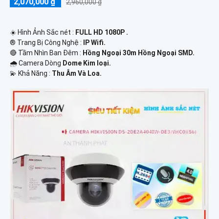
2,070,000 ₫
2,960,000 ₫
☀️ Hình Ảnh Sắc nét :
FULL HD 1080P .
®️ Trang Bị Công Nghệ :
IP Wifi.
🔴 Tầm Nhìn Ban Đêm :
Hồng Ngoại 30m Hồng Ngoại SMD.
🌧️ Camera Dòng
Dome Kim loại.
️💫 Khả Năng :
Thu Âm Và Loa.