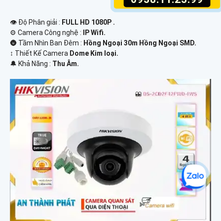
👁 Độ Phân giải :
FULL HD 1080P .
⚙ Camera Công nghệ :
IP Wifi.
🌚 Tầm Nhìn Ban Đêm :
Hồng Ngoại 30m Hồng Ngoại SMD.
↕️ Thiết Kế Camera
Dome Kim loại.
️🔔 Khả Năng :
Thu Âm.