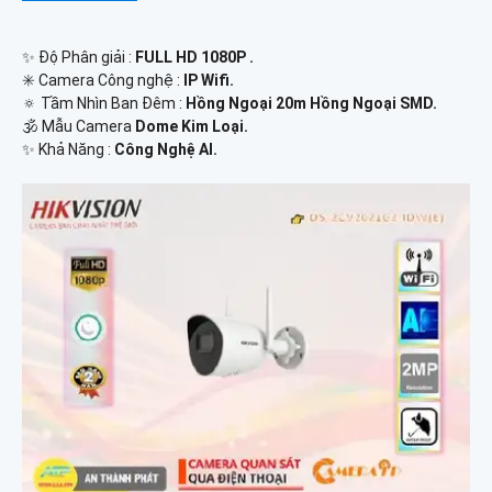
✨ Độ Phân giải :
FULL HD 1080P .
✳️ Camera Công nghệ :
IP Wifi.
🔅 Tầm Nhìn Ban Đêm :
Hồng Ngoại 20m Hồng Ngoại SMD.
🕉️ Mẫu Camera
Dome Kim Loại.
️✨ Khả Năng :
Công Nghệ AI.