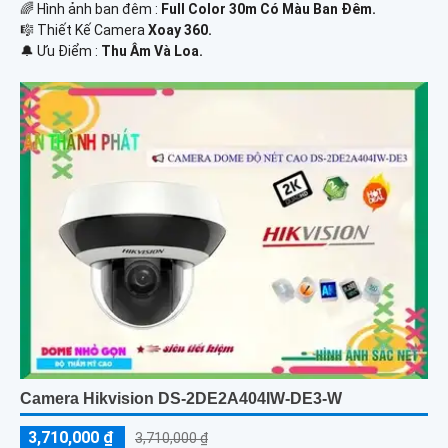
🌈 Hình ảnh ban đêm :
Full Color 30m Có Màu Ban Ðêm.
🎼️ Thiết Kế Camera
Xoay 360.
️🔔 Ưu Điểm :
Thu Âm Và Loa.
Camera Hikvision DS-2DE2A404IW-DE3-W
3,710,000 ₫
3,710,000 ₫