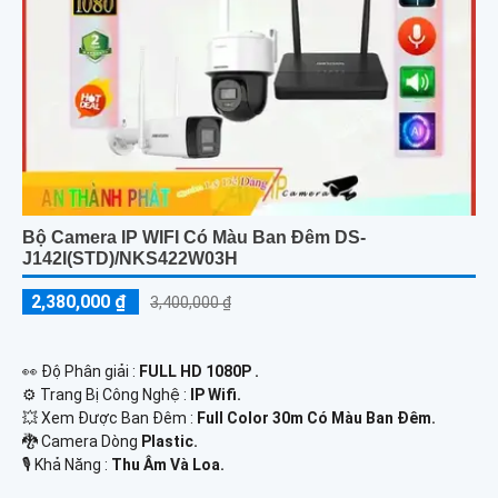
Bộ Camera IP WIFI Có Màu Ban Đêm DS-
J142I(STD)/NKS422W03H
2,380,000 ₫
3,400,000 ₫
️👀 Độ Phân giải :
FULL HD 1080P .
⚙ Trang Bị Công Nghệ :
IP Wifi.
💥 Xem Được Ban Đêm :
Full Color 30m Có Màu Ban Ðêm.
🐉️ Camera Dòng
Plastic.
️🎙 Khả Năng :
Thu Âm Và Loa.