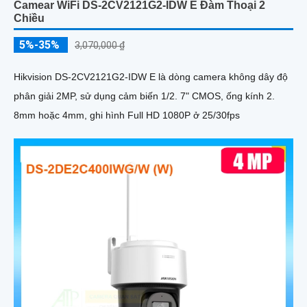
Camear WiFi DS-2CV2121G2-IDW E Đàm Thoại 2
Chiều
5%-35%
3,070,000 ₫
Hikvision DS-2CV2121G2-IDW E là dòng camera không dây độ
phân giải 2MP, sử dụng cảm biến 1/2. 7" CMOS, ống kính 2.
8mm hoặc 4mm, ghi hình Full HD 1080P ở 25/30fps