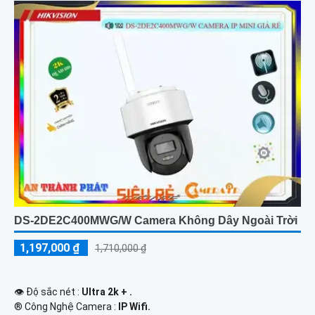
DS-2DE2C400MWG/W Camera Không Dây Ngoài Trời
1,197,000 ₫
1,710,000 ₫
👁 Độ sắc nét :
Ultra 2k + .
®️ Công Nghệ Camera :
IP Wifi.