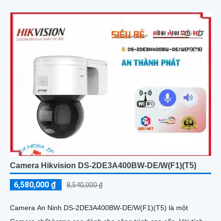
Camera Hikvision DS-2DE3A400BW-DE/W(F1)(T5)
6,580,000 ₫
8,540,000 ₫
Camera An Ninh DS-2DE3A400BW-DE/W(F1)(T5) là một