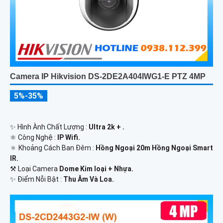
Camera IP Hikvision DS-2DE2A404IWG1-E PTZ 4MP
5%-35%
✨ Hình Ành Chất Lượng :
Ultra 2k + .
⚛️ Công Nghệ :
IP Wifi.
🔅 Khoảng Cách Ban Đêm :
Hồng Ngoại 20m Hồng Ngoại Smart
IR.
⚒ Loại Camera
Dome Kim loại + Nhựa.
️✨ Điểm Nỗi Bật :
Thu Âm Và Loa.