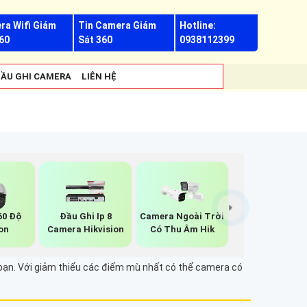
ra Wifi Giám
Tin Camera Giám
Hotline:
60
Sát 360
0938112399
ẦU GHI CAMERA
LIÊN HỆ
60 Độ
Đầu Ghi Ip 8
Camera Ngoài Trời
on
Camera Hikvision
Có Thu Âm Hik
 bạn. Với giảm thiểu các điểm mù nhất có thể camera có