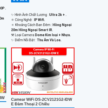
0P .
✨ Hình Ành Chất Lượng :
Ultra 2k + .
30m
⚛️ Công Nghệ :
IP Wifi.
🔅 Khoảng Cách Ban Đêm :
Hồng Ngoại
20m Hồng Ngoại Smart IR.
⚒ Loại Camera
Dome Kim loại + Nhựa.
️✨ Điểm Nỗi Bật :
Thu Âm Và Loa.
-IW
Camear WiFi DS-2CV2121G2-IDW
E Đàm Thoại 2 Chiều