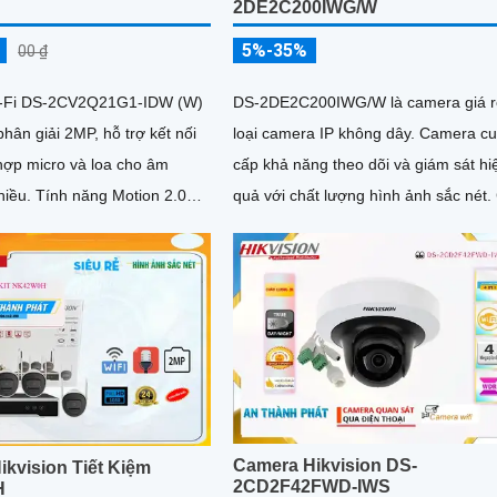
2DE2C200IWG/W
5%-35%
00 ₫
-Fi DS-2CV2Q21G1-IDW (W)
DS-2DE2C200IWG/W là camera giá r
hân giải 2MP, hỗ trợ kết nối
loại camera IP không dây. Camera cung
 hợp micro và loa cho âm
cấp khả năng theo dõi và giám sát hi
g Motion 2.0
quả với chất lượng hình ảnh sắc nét. Có
iện con người chính xác
thể quay quét ngoài trời...
Camera Hikvision DS-
kvision Tiết Kiệm
2CD2F42FWD-IWS
H