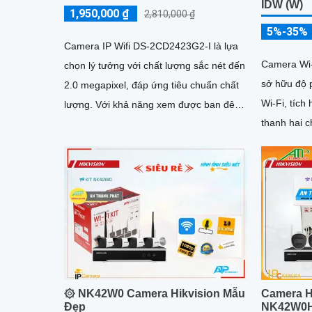
IDW (W)
1,950,000 ₫
2,810,000 ₫
5%-35%
Camera IP Wifi DS-2CD2423G2-I là lựa
Camera Wi
chọn lý tưởng với chất lượng sắc nét đến
sở hữu độ p
2.0 megapixel, đáp ứng tiêu chuẩn chất
Wi-Fi, tích
lượng. Với khả năng xem được ban đêm
thanh hai chiều. Tính năn
thông qua hồng ngoại...
giúp phát h
۞ NK42W0 Camera Hikvision Mẫu
Camera Hi
Đẹp
NK42W0