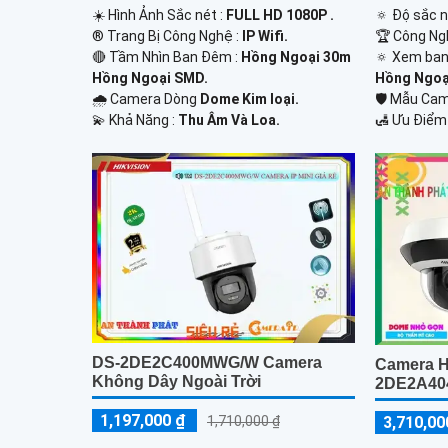
☀️ Hình Ảnh Sắc nét :
FULL HD 1080P .
🔅 Độ sắc n
®️ Trang Bị Công Nghệ :
IP Wifi.
🏆 Công Ng
🔴 Tầm Nhìn Ban Đêm :
Hồng Ngoại 30m
🔅 Xem ban
Hồng Ngoại SMD.
Hồng Ngoại
🌧️ Camera Dòng
Dome Kim loại.
🛡 Mẫu Ca
️💫 Khả Năng :
Thu Âm Và Loa.
️🛃 Ưu Điểm
DS-2DE2C400MWG/W Camera
Camera H
Không Dây Ngoài Trời
2DE2A40
1,197,000 ₫
3,710,00
1,710,000 ₫