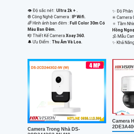
👁 Độ sắc nét :
Ultra 2k + .
✨ Độ Phân g
®️ Công Nghệ Camera :
IP Wifi.
✳️ Camera 
🌈 Hình ảnh ban đêm :
Full Color 30m Có
🔅 Tầm Nhì
Màu Ban Ðêm.
Hồng Ngoạ
🎼️ Thiết Kế Camera
Xoay 360.
🕉️ Mẫu C
️🔔 Ưu Điểm :
Thu Âm Và Loa.
️✨ Khả Năng
Camera H
2DE3A40
Camera Trong Nhà DS-