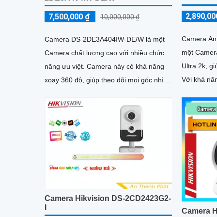
2,890,00
7,500,000 ₫
10,000,000 ₫
Camera An
Camera DS-2DE3A404IW-DE/W là một
một Camera
Camera chất lượng cao với nhiều chức
Ultra 2k, gi
năng ưu việt. Camera này có khả năng
Với khả nă
xoay 360 độ, giúp theo dõi mọi góc nhìn
công nghệ 
một cách tự động và linh hoạt
dõi và bảo
Camera Hikvision DS-2CD2423G2-
I
Camera H