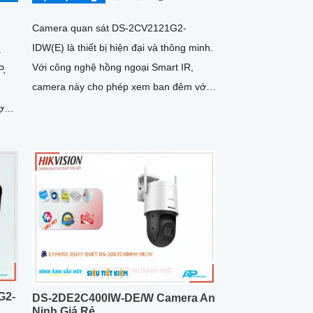
Camera quan sát DS-2CV2121G2-
IDW(E) là thiết bị hiện đại và thông minh.
à
Với công nghệ hồng ngoại Smart IR,
P,
camera này cho phép xem ban đêm với
khoảng cách hồng ngoại lên đến 30m
hợp
G2-
DS-2DE2C400IW-DE/W Camera An
Ninh Giá Rẻ