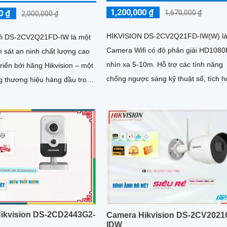
1,200,000 ₫
0 ₫
1,670,000 ₫
2,000,000 ₫
HIKVISION DS-2CV2Q21FD-IW(W) l
fi DS-2CV2Q21FD-IW là một
Camera Wifi có độ phân giải HD1080
ám sát an ninh chất lượng cao
nhìn xa 5-10m. Hỗ trợ các tính năng
riển bởi hãng Hikvision – một
chống ngược sáng kỹ thuật số, tích 
g thương hiệu hàng đầu trong
Micro, loa đàm thoại 2 chiều
mera giám...
ikvision DS-2CD2443G2-
Camera Hikvision DS-2CV2021
IDW