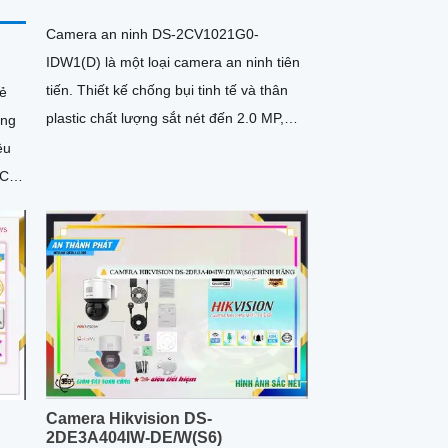
Camera an ninh DS-2CV1021G0-
IDW1(D) là một loại camera an ninh tiên
tiến. Thiết kế chống bụi tinh tế và thân
ẻ
plastic chất lượng sắt nét đến 2.0 MP,
cho hình ảnh rõ nét
ệu
Camera Hikvision DS-
2DE3A404IW-DE/W(S6)