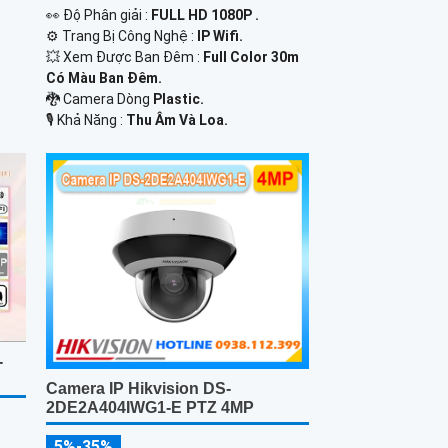
️👀 Độ Phân giải :
FULL HD 1080P .
⚙ Trang Bị Công Nghệ :
IP Wifi.
💥 Xem Được Ban Đêm :
Full Color 30m
Có Màu Ban Ðêm.
🐉️ Camera Dòng
Plastic.
️🎙 Khả Năng :
Thu Âm Và Loa.
-
Camera IP Hikvision DS-
2DE2A404IWG1-E PTZ 4MP
5%-35%