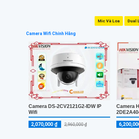
Mic Và Loa
Dual 
Camera Wifi Chính Hãng
Camera DS-2CV2121G2-IDW IP
Camera H
Wifi
2DE2A404
2,070,000 ₫
6,200,00
2,960,000 ₫