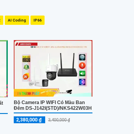
R
AI Coding
IP66
Bộ Camera IP WIFI Có Màu Ban
ất
Đêm DS-J142I(STD)/NKS422W03H
2,380,000 ₫
3,400,000 ₫