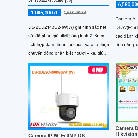
2CD2443G2-IW (W)
6,580,00
1,085,000 ₫
1,550,000 ₫
Camera An
DS-2CD2443G2-IW(W) ghi hình sắc nét
DE/W(F1)(T
với độ phân giải 4MP, ống kính 2. 8mm,
cao dành cho
tích hợp đàm thoại hai chiều và phát hiện
tính năng 
chuyển động phân biệt người – xe, giúp
khoảng các
giám sát chính xác
năng hiển 
đêm
Camera 
Hikvisio
Camera IP Wi-Fi 4MP DS-