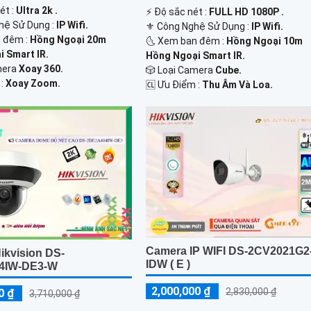
ét :
Ultra 2k .
️⚡ Độ sắc nét :
FULL HD 1080P .
hệ Sử Dụng :
IP Wifi.
⚜️ Công Nghệ Sử Dụng :
IP Wifi.
 đêm :
Hồng Ngoại 20m
🌜 Xem ban đêm :
Hồng Ngoại 10m
 Smart IR.
Hồng Ngoại Smart IR.
mera
Xoay 360.
🎲 Loại Camera
Cube.
 :
Xoay Zoom.
️🆑 Ưu Điểm :
Thu Âm Và Loa.
Camera IP WIFI DS-2CV2021G2
ikvision DS-
IDW ( E )
4IW-DE3-W
2,000,000 ₫
2,830,000 ₫
0 ₫
3,710,000 ₫