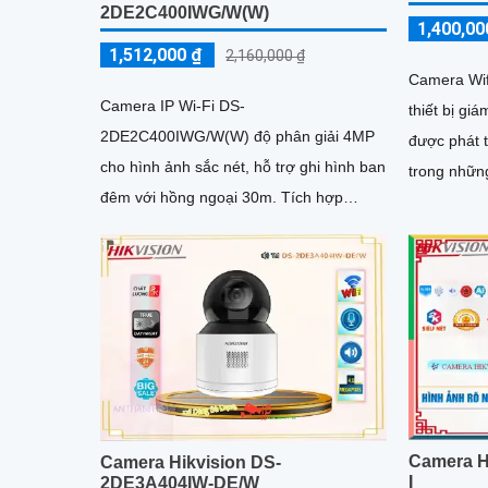
2DE2C400IWG/W(W)
1,400,00
1,512,000 ₫
2,160,000 ₫
Camera Wi
Camera IP Wi-Fi DS-
thiết bị gi
2DE2C400IWG/W(W) độ phân giải 4MP
được phát t
cho hình ảnh sắc nét, hỗ trợ ghi hình ban
trong nhữn
đêm với hồng ngoại 30m. Tích hợp
lĩnh vực ca
micro, loa và khả năng đàm thoại hai
chiều
Camera H
Camera Hikvision DS-
I
2DE3A404IW-DE/W