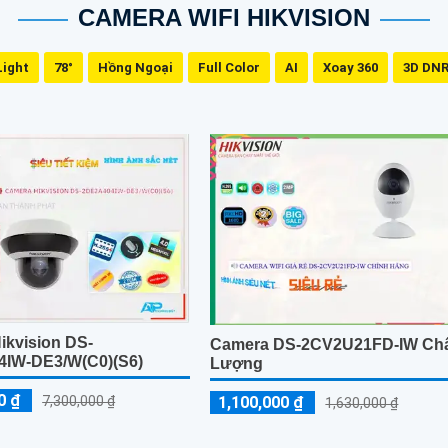
CAMERA WIFI HIKVISION
Light
78°
Hồng Ngoại
Full Color
AI
Xoay 360
3D DN
ikvision DS-
Camera DS-2CV2U21FD-IW Ch
IW-DE3/W(C0)(S6)
Lượng
0 ₫
1,100,000 ₫
7,300,000 ₫
1,630,000 ₫