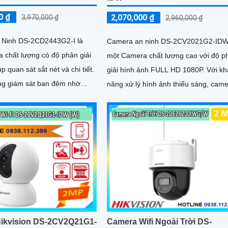
0 ₫
2,070,000 ₫
3,970,000 ₫
2,960,000 ₫
 Ninh DS-2CD2443G2-I là
Camera an ninh DS-2CV2021G2-IDW
 chất lượng có độ phân giải
một Camera chất lượng cao với độ p
úp quan sát sắt nét và chi tiết.
giải hình ảnh FULL HD 1080P. Với khả
ng giám sát ban đêm nhờ
năng xử lý hình ảnh thiếu sáng, cam
Hồng Ngoại 10m, việc theo
này sẽ mang lại cho bạn những hình
 vệ nhà cửa trở nên dễ dàng
sắc nét ngay cả trong điều kiện ánh 
yếu
ikvision DS-2CV2Q21G1-
Camera Wifi Ngoài Trời DS-