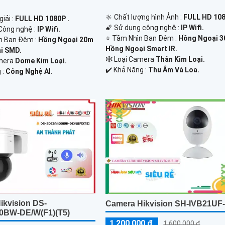
🔆 Chất lượng hình Ảnh :
FULL HD 108
iải :
FULL HD 1080P .
🌠 Sử dụng công nghệ :
IP Wifi.
Công nghệ :
IP Wifi.
⭐ Tầm Nhìn Ban Đêm :
Hồng Ngoại 
n Ban Đêm :
Hồng Ngoại 20m
Hồng Ngoại Smart IR.
i SMD.
🕸️ Loại Camera
Thân Kim Loại.
amera
Dome Kim Loại.
️✔️ Khả Năng :
Thu Âm Và Loa.
 :
Công Nghệ AI.
ikvision DS-
Camera Hikvision SH-IVB21UF
0BW-DE/W(F1)(T5)
1,200,000 ₫
1,600,000 ₫