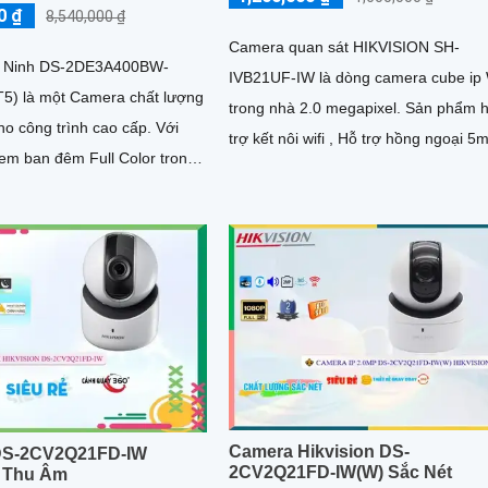
0 ₫
8,540,000 ₫
Camera quan sát HIKVISION SH-
 Ninh DS-2DE3A400BW-
IVB21UF-IW là dòng camera cube ip 
5) là một Camera chất lượng
trong nhà 2.0 megapixel. Sản phẩm hỗ
 công trình cao cấp. Với
trợ kết nôi wifi , Hỗ trợ hồng ngoại 5m
xem ban đêm Full Color trong
Sản phẩm tích hợp mic loa đàm...
h 30m, camera này có khả
thị màu sắc sắc nét vào ban
Camera Hikvision DS-
DS-2CV2Q21FD-IW
2CV2Q21FD-IW(W) Sắc Nét
n Thu Âm