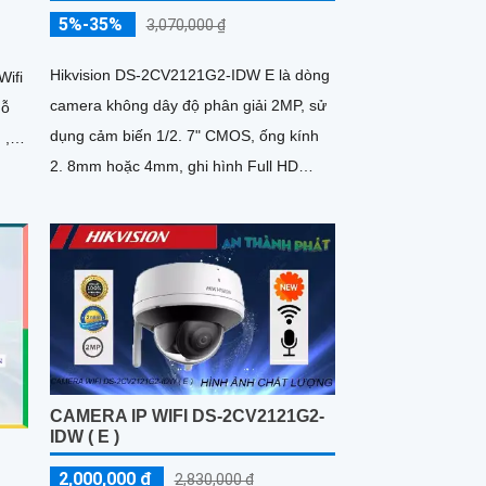
5%-35%
3,070,000 ₫
Hikvision DS-2CV2121G2-IDW E là dòng
Wifi
camera không dây độ phân giải 2MP, sử
dụng cảm biến 1/2. 7" CMOS, ống kính
 ,
2. 8mm hoặc 4mm, ghi hình Full HD
1080P ở 25/30fps
CAMERA IP WIFI DS-2CV2121G2-
IDW ( E )
2,000,000 ₫
2,830,000 ₫