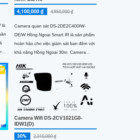
4,100,000 ₫
4,950,000 ₫
 là
Camera quan sát DS-2DE2C400IW-
hân
DE/W Hồng Ngoại Smart IR là sản phẩm
hoàn hảo cho việc giám sát ban đêm với
era
khả năng Hồng Ngoại 30m. Camera
 ảnh
được thiết kế mỹ thuật cao bắt mắt, có
sáng
khả năng xoay 360 độ
Camera Wifi DS-2CV1021G0-
IDW1(D)
30%
2,310,000 ₫