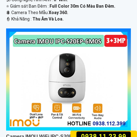
⭐ Giám sát Ban Đêm :
Full Color 30m Có Màu Ban Ðêm.
🐜 Camera Theo Mẫu
Xoay 360.
️👮 Khả Năng :
Thu Âm Và Loa.
0938.11.23.99
Camera IMOU WiFi IPC-S20EP-6M0S 2 Mắt