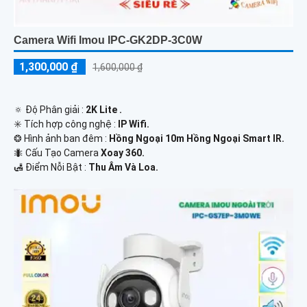
Camera Wifi Imou IPC-GK2DP-3C0W
1,300,000 ₫
1,600,000 ₫
🔅 Độ Phân giải :
2K Lite .
✳️ Tích hợp công nghệ :
IP Wifi.
❂ Hình ảnh ban đêm :
Hồng Ngoại 10m Hồng Ngoại Smart IR.
🐜 Cấu Tạo Camera
Xoay 360.
️🛃 Điểm Nỗi Bật :
Thu Âm Và Loa.