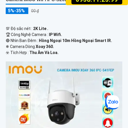
5%-35%
00 ₫
💯 Độ sắc nét :
2K Lite .
🏆 Công Nghệ Camera :
IP Wifi.
🔴 Nhìn Ban Đêm :
Hồng Ngoại 10m Hồng Ngoại Smart IR.
❄ Camera Dòng
Xoay 360.
️☣️ Tích Hợp :
Thu Âm Và Loa.