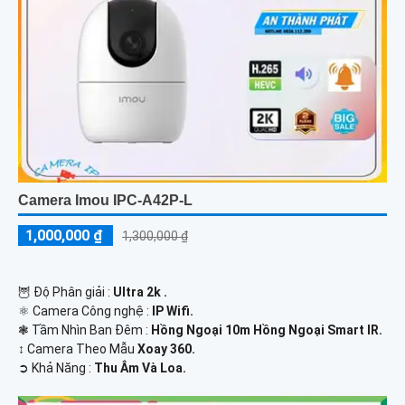
Camera Imou IPC-A42P-L
1,000,000 ₫
1,300,000 ₫
🦉 Độ Phân giải :
Ultra 2k .
⚛️ Camera Công nghệ :
IP Wifi.
❃ Tầm Nhìn Ban Đêm :
Hồng Ngoại 10m Hồng Ngoại Smart IR.
↕️ Camera Theo Mẫu
Xoay 360.
️➲ Khả Năng :
Thu Âm Và Loa.