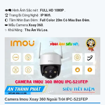
👁️‍🗨 Hình Ảnh Sắc nét :
FULL HD 1080P .
🏆 Trang Bị Công Nghệ :
IP Wifi.
🌔 Tầm Nhìn Ban Đêm :
Full Color 20m Có Màu Ban Đêm.
👑 Mẫu Camera
Xoay 360.
️✨ Khả Năng :
Thu Âm Và Loa.
Camera Imou Xoay 360 Ngoài Trời IPC-S21FEP