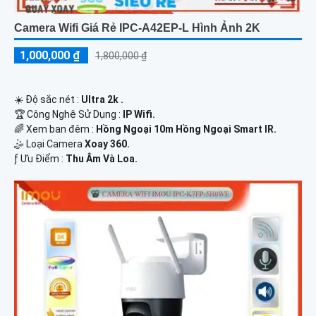
Camera Wifi Giá Rẻ IPC-A42EP-L Hình Ảnh 2K
1,000,000 ₫
1,800,000 ₫
☀️ Độ sắc nét :
Ultra 2k .
🏆 Công Nghệ Sử Dụng :
IP Wifi.
🌈 Xem ban đêm :
Hồng Ngoại 10m Hồng Ngoại Smart IR.
🤹 Loại Camera
Xoay 360.
️ƒ Ưu Điểm :
Thu Âm Và Loa.