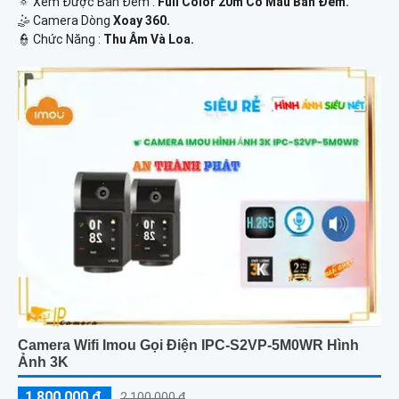
🔅 Xem Được Ban Đêm :
Full Color 20m Có Màu Ban Ðêm.
🤹 Camera Dòng
Xoay 360.
️👮 Chức Năng :
Thu Âm Và Loa.
Camera Wifi Imou Gọi Điện IPC-S2VP-5M0WR Hình
Ảnh 3K
1,800,000 ₫
2,100,000 ₫