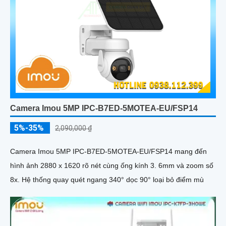
Camera Imou 5MP IPC-B7ED-5MOTEA-EU/FSP14
5%-35%
2,090,000 ₫
Camera Imou 5MP IPC-B7ED-5MOTEA-EU/FSP14 mang đến
hình ảnh 2880 x 1620 rõ nét cùng ống kính 3. 6mm và zoom số
8x. Hệ thống quay quét ngang 340° dọc 90° loại bỏ điểm mù