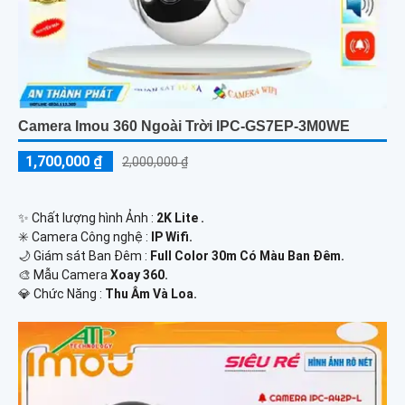
Camera Imou 360 Ngoài Trời IPC-GS7EP-3M0WE
1,700,000 ₫
2,000,000 ₫
✨ Chất lượng hình Ảnh :
2K Lite .
✳️ Camera Công nghệ :
IP Wifi.
🌙 Giám sát Ban Đêm :
Full Color 30m Có Màu Ban Ðêm.
🎨 Mẫu Camera
Xoay 360.
️💎 Chức Năng :
Thu Âm Và Loa.