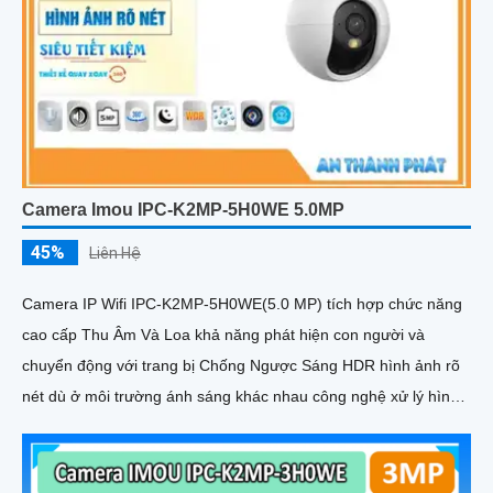
Camera Imou IPC-K2MP-5H0WE 5.0MP
45%
Liên Hệ
Camera IP Wifi IPC-K2MP-5H0WE(5.0 MP) tích hợp chức năng
cao cấp Thu Âm Và Loa khả năng phát hiện con người và
chuyển động với trang bị Chống Ngược Sáng HDR hình ảnh rõ
nét dù ở môi trường ánh sáng khác nhau công nghệ xử lý hình
ảnh thiếu sáng có màu ban đêm mang lại hình ảnh sắc nét