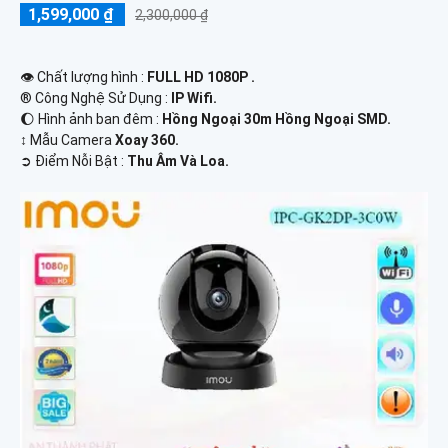
1,599,000 ₫
2,300,000 ₫
👁 Chất lượng hình :
FULL HD 1080P .
®️ Công Nghệ Sử Dụng :
IP Wifi.
🌔 Hình ảnh ban đêm :
Hồng Ngoại 30m Hồng Ngoại SMD.
↕️ Mẫu Camera
Xoay 360.
️➲ Điểm Nỗi Bật :
Thu Âm Và Loa.