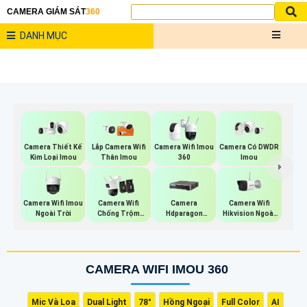
CAMERA GIÁM SÁT
360
DANH MỤC
Camera Thiết Kế
Lắp Camera Wifi
Camera Wifi Imou
Camera Có DWDR
Kim Loại Imou
Thân Imou
360
Imou
Camera Wifi Imou
Camera Wifi
Camera Wifi
Camera
Ngoài Trời
Hikvision Ngoài
Chống Trộm
Hdparagon
Trời
Imou
Starlight
CAMERA WIFI IMOU 360
Mic Và Loa
Dual Light
78°
Hồng Ngoại
Full Color
AI