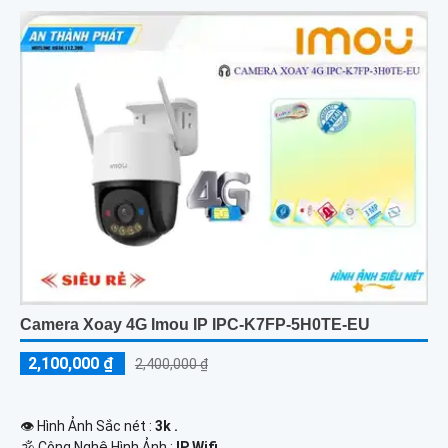
Sáng HDR
Camera Xoay 4G Imou IP IPC-K7FP-5H0TE-EU
2,100,000 ₫
2,400,000 ₫
👁 Hình Ảnh Sắc nét :
3k .
🕉️ Công Nghệ Hình Ảnh :
IP Wifi.