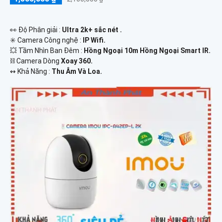
️👀 Độ Phân giải :
Ultra 2k+ sắc nét .
✳️ Camera Công nghệ :
IP Wifi.
💥 Tầm Nhìn Ban Đêm :
Hồng Ngoại 10m Hồng Ngoại Smart IR.
⛓ Camera Dòng
Xoay 360.
️↭ Khả Năng :
Thu Âm Và Loa.