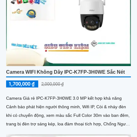
Camera WIFI Không Dây IPC-K7FP-3H0WE Sắc Nét
1,700,000 ₫
2,000,000 ₫
Camera Giá rẻ IPC-K7FP-3H0WE 3.0 MP kết hợp khả năng
Cảnh báo phát hiện người thông minh, Wifi IP, Còi & nháy đèn
khi có chuyển động, xem màu sắc Full Color 30m vào ban đêm,
trang bị đèn trợ sáng kép, loa đàm thoại tích hợp, Chống Ngược
Sáng HDR