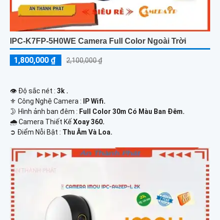
IPC-K7FP-5H0WE Camera Full Color Ngoài Trời
1,800,000 ₫
2,100,000 ₫
👁 Độ sắc nét :
3k .
⚜️ Công Nghệ Camera :
IP Wifi.
🌛 Hình ảnh ban đêm :
Full Color 30m Có Màu Ban Ðêm.
🌧️ Camera Thiết Kế
Xoay 360.
️➲ Điểm Nỗi Bật :
Thu Âm Và Loa.