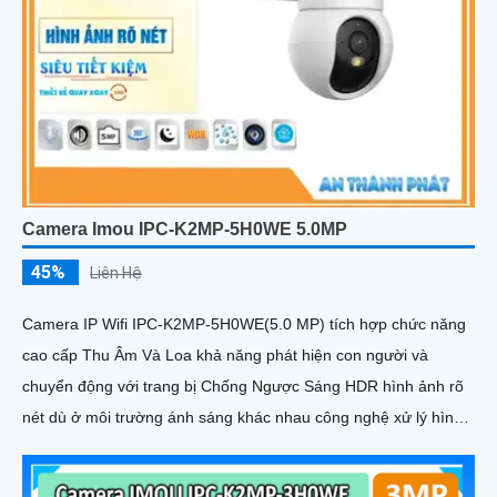
Camera Imou IPC-K2MP-5H0WE 5.0MP
45%
Liên Hệ
Camera IP Wifi IPC-K2MP-5H0WE(5.0 MP) tích hợp chức năng
cao cấp Thu Âm Và Loa khả năng phát hiện con người và
chuyển động với trang bị Chống Ngược Sáng HDR hình ảnh rõ
nét dù ở môi trường ánh sáng khác nhau công nghệ xử lý hình
ảnh thiếu sáng có màu ban đêm mang lại hình ảnh sắc nét