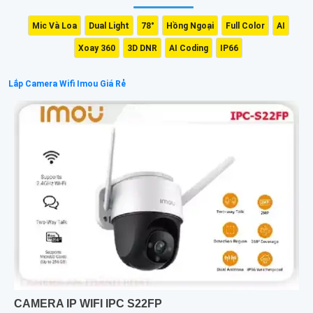
Mic Và Loa
Dual Light
78°
Hồng Ngoại
Full Color
AI
Xoay 360
3D DNR
AI Coding
IP66
Lắp Camera Wifi Imou Giá Rẻ
CAMERA IP WIFI IPC S22FP