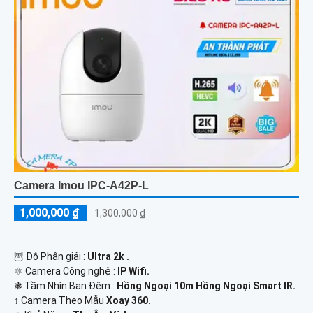
Camera Imou IPC-A42P-L
1,000,000 ₫
1,300,000 ₫
🦉 Độ Phân giải :
Ultra 2k .
⚛️ Camera Công nghệ :
IP Wifi.
❃ Tầm Nhìn Ban Đêm :
Hồng Ngoại 10m Hồng Ngoại Smart IR.
↕️ Camera Theo Mẫu
Xoay 360.