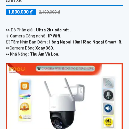
Ảnh 3K
1,800,000 ₫
2,100,000 ₫
️👀 Độ Phân giải :
Ultra 2k+ sắc nét .
✳️ Camera Công nghệ :
IP Wifi.
💥 Tầm Nhìn Ban Đêm :
Hồng Ngoại 10m Hồng Ngoại Smart IR.
⛓ Camera Dòng
Xoay 360.
️↭ Khả Năng :
Thu Âm Và Loa.