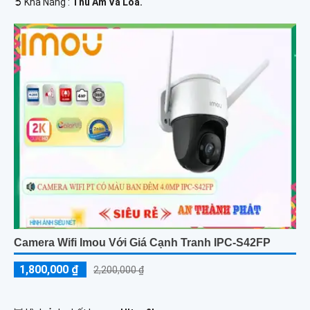
️➲ Khả Năng :
Thu Âm Và Loa.
Camera Wifi Imou Với Giá Cạnh Tranh IPC-S42FP
1,800,000 ₫
2,200,000 ₫