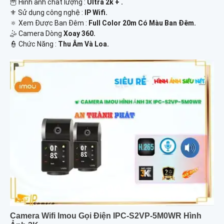
🦉 Hình ảnh chất lượng :
Ultra 2k + .
⚜️ Sử dụng công nghệ :
IP Wifi.
🔅 Xem Được Ban Đêm :
Full Color 20m Có Màu Ban Ðêm.
🤹 Camera Dòng
Xoay 360.
️👮 Chức Năng :
Thu Âm Và Loa.
Camera Wifi Imou Gọi Điện IPC-S2VP-5M0WR Hình