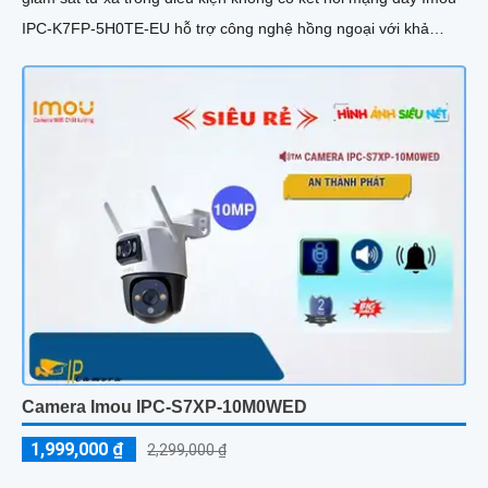
IPC-K7FP-5H0TE-EU hỗ trợ công nghệ hồng ngoại với khả
năng nhìn đêm lên đến 30 mét.
Camera Imou IPC-S7XP-10M0WED
1,999,000 ₫
2,299,000 ₫