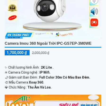
Camera Imou 360 Ngoài Trời IPC-GS7EP-3M0WE
1,700,000 ₫
2,000,000 ₫
✨ Chất lượng hình Ảnh :
2K Lite .
✳️ Camera Công nghệ :
IP Wifi.
🌙 Giám sát Ban Đêm :
Full Color 30m Có Màu Ban Ðêm.
🎨 Mẫu Camera
Xoay 360.
️💎 Chức Năng :
Thu Âm Và Loa.