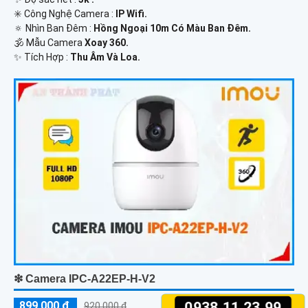
✳️ Công Nghệ Camera :
IP Wifi.
🔅 Nhìn Ban Đêm :
Hồng Ngoại 10m Có Màu Ban Ðêm.
🕉️ Mẫu Camera
Xoay 360.
️✨ Tích Hợp :
Thu Âm Và Loa.
❇ Camera IPC-A22EP-H-V2
0938.11.23.99
899,000 ₫
920,000 ₫