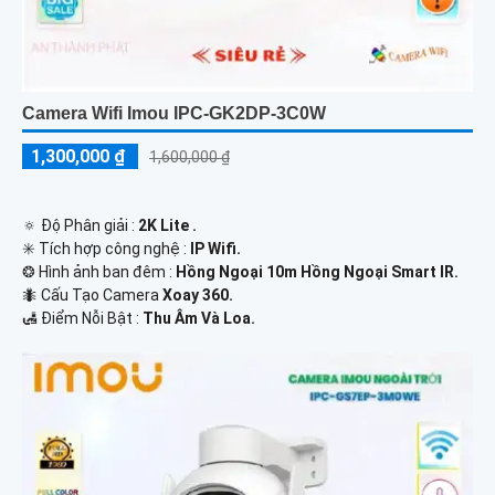
Camera Wifi Imou IPC-GK2DP-3C0W
1,300,000 ₫
1,600,000 ₫
🔅 Độ Phân giải :
2K Lite .
✳️ Tích hợp công nghệ :
IP Wifi.
❂ Hình ảnh ban đêm :
Hồng Ngoại 10m Hồng Ngoại Smart IR.
🐜 Cấu Tạo Camera
Xoay 360.
️🛃 Điểm Nỗi Bật :
Thu Âm Và Loa.