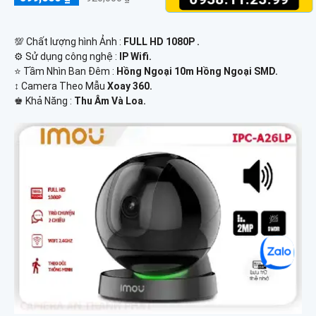
💯 Chất lượng hình Ảnh :
FULL HD 1080P .
⚙ Sử dụng công nghệ :
IP Wifi.
⭐ Tầm Nhìn Ban Đêm :
Hồng Ngoại 10m Hồng Ngoại SMD.
↕️ Camera Theo Mẫu
Xoay 360.
️♚ Khả Năng :
Thu Âm Và Loa.