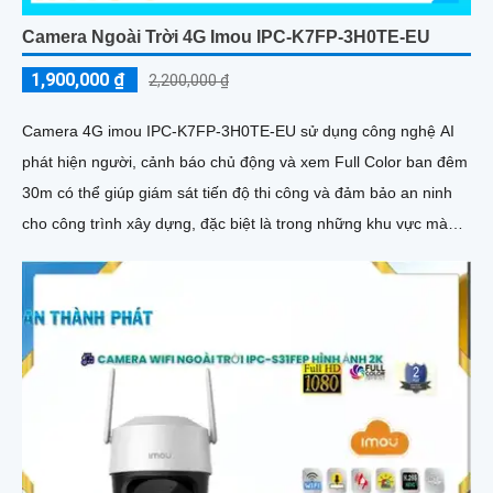
Camera Ngoài Trời 4G Imou IPC-K7FP-3H0TE-EU
1,900,000 ₫
2,200,000 ₫
Camera 4G imou IPC-K7FP-3H0TE-EU sử dụng công nghệ AI
phát hiện người, cảnh báo chủ động và xem Full Color ban đêm
30m có thể giúp giám sát tiến độ thi công và đảm bảo an ninh
cho công trình xây dựng, đặc biệt là trong những khu vực mà
việc đi lại khó khăn hoặc không có sẵn kết nối mạng ổn định.
Camera IPC-K7FP-3H0TE-EU sử dụng công nghệ nhận diện
người và động vật, kết hợp Wifi không dây