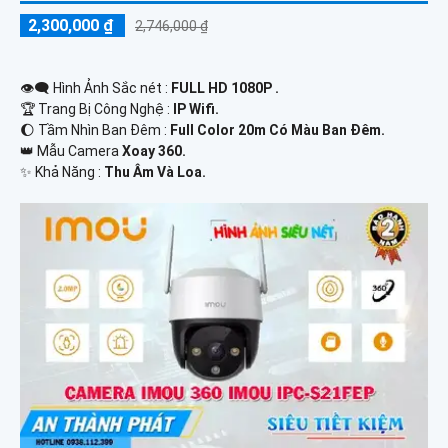
2,300,000 ₫
2,746,000 ₫
👁️‍🗨 Hình Ảnh Sắc nét :
FULL HD 1080P .
🏆 Trang Bị Công Nghệ :
IP Wifi.
🌔 Tầm Nhìn Ban Đêm :
Full Color 20m Có Màu Ban Đêm.
👑 Mẫu Camera
Xoay 360.
️✨ Khả Năng :
Thu Âm Và Loa.