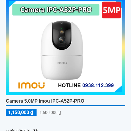
Camera 5.0MP Imou IPC-A52P-PRO
1,150,000 ₫
1,600,000 ₫
✨ Độ sắc nét :
3k .