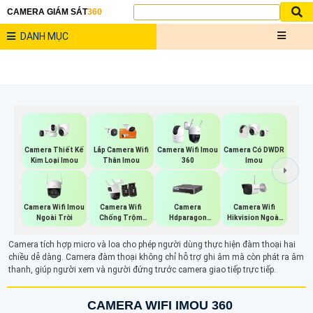
CAMERA GIÁM SÁT
360
DANH MỤC
Camera Thiết Kế
Lắp Camera Wifi
Camera Wifi Imou
Camera Có DWDR
Kim Loại Imou
Thân Imou
360
Imou
Camera Wifi Imou
Camera Wifi
Camera Wifi
Camera
Ngoài Trời
Hikvision Ngoài
Chống Trộm
Hdparagon
Trời
Imou
Starlight
Camera tích hợp micro và loa cho phép người dùng thực hiện đàm thoại hai
chiều dễ dàng. Camera đàm thoại không chỉ hỗ trợ ghi âm mà còn phát ra âm
thanh, giúp người xem và người đứng trước camera giao tiếp trực tiếp.
CAMERA WIFI IMOU 360