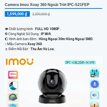
Camera Imou Xoay 360 Ngoài Trời IPC-S21FEP
1,599,000 ₫
2,300,000 ₫
👁 Chất lượng hình :
FULL HD 1080P .
®️ Công Nghệ Sử Dụng :
IP Wifi.
🌔 Hình ảnh ban đêm :
Hồng Ngoại 30m Hồng Ngoại SMD.
↕️ Mẫu Camera
Xoay 360.
️➲ Điểm Nỗi Bật :
Thu Âm Và Loa.