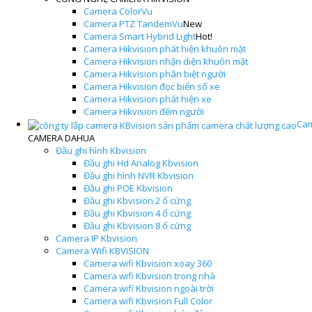
Camera ColorVu
Camera PTZ TandemVu
New
Camera Smart Hybrid Light
Hot!
Camera Hikvision phát hiện khuôn mặt
Camera Hikvision nhận diện khuôn mặt
Camera Hikvision phân biệt người
Camera Hikvision đọc biển số xe
Camera Hikvision phát hiện xe
Camera Hikvision đếm người
Cam
CAMERA DAHUA
Đầu ghi hình Kbvision
Đầu ghi Hd Analog Kbvision
Đầu ghi hình NVR Kbvision
Đầu ghi POE Kbvision
Đầu ghi Kbvision 2 ổ cứng
Đầu ghi Kbvision 4 ổ cứng
Đầu ghi Kbvision 8 ổ cứng
Camera IP Kbvision
Camera Wifi KBVISION
Camera wifi Kbvision xoay 360
Camera wifi Kbvision trong nhà
Camera wifi Kbvision ngoài trời
Camera wifi Kbvision Full Color