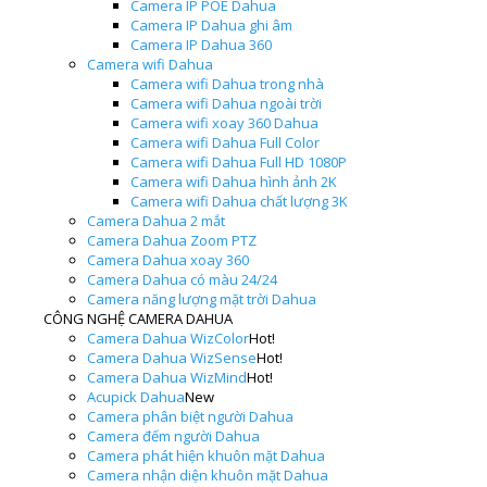
Camera IP POE Dahua
Camera IP Dahua ghi âm
Camera IP Dahua 360
Camera wifi Dahua
Camera wifi Dahua trong nhà
Camera wifi Dahua ngoài trời
Camera wifi xoay 360 Dahua
Camera wifi Dahua Full Color
Camera wifi Dahua Full HD 1080P
Camera wifi Dahua hình ảnh 2K
Camera wifi Dahua chất lượng 3K
Camera Dahua 2 mắt
Camera Dahua Zoom PTZ
Camera Dahua xoay 360
Camera Dahua có màu 24/24
Camera năng lượng mặt trời Dahua
CÔNG NGHỆ CAMERA DAHUA
Camera Dahua WizColor
Hot!
Camera Dahua WizSense
Hot!
Camera Dahua WizMind
Hot!
Acupick Dahua
New
Camera phân biệt người Dahua
Camera đếm người Dahua
Camera phát hiện khuôn mặt Dahua
Camera nhận diện khuôn mặt Dahua