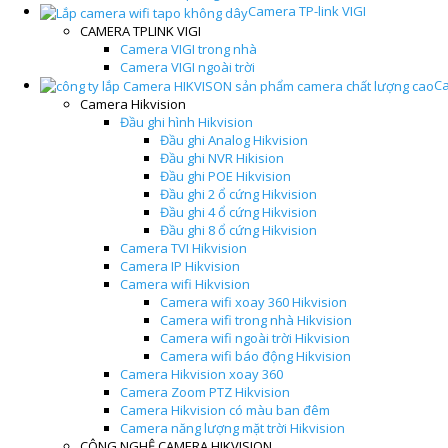
Camera TP-link VIGI
CAMERA TPLINK VIGI
Camera VIGI trong nhà
Camera VIGI ngoài trời
Ca
Camera Hikvision
Đầu ghi hình Hikvision
Đầu ghi Analog Hikvision
Đầu ghi NVR Hikision
Đầu ghi POE Hikvision
Đầu ghi 2 ổ cứng Hikvision
Đầu ghi 4 ổ cứng Hikvision
Đầu ghi 8 ổ cứng Hikvision
Camera TVI Hikvision
Camera IP Hikvision
Camera wifi Hikvision
Camera wifi xoay 360 Hikvision
Camera wifi trong nhà Hikvision
Camera wifi ngoài trời Hikvision
Camera wifi báo động Hikvision
Camera Hikvision xoay 360
Camera Zoom PTZ Hikvision
Camera Hikvision có màu ban đêm
Camera năng lượng mặt trời Hikvision
CÔNG NGHỆ CAMERA HIKVISION