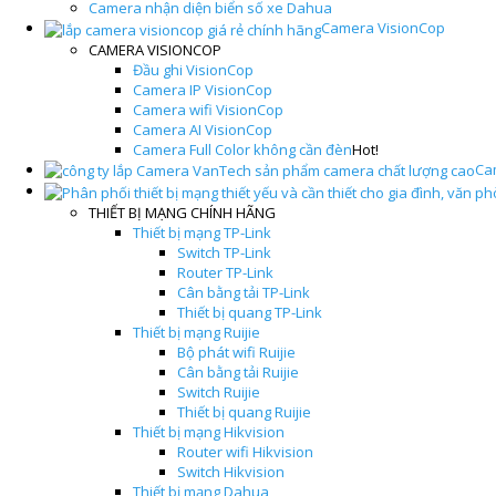
Camera nhận diện biển số xe Dahua
Camera VisionCop
CAMERA VISIONCOP
Đầu ghi VisionCop
Camera IP VisionCop
Camera wifi VisionCop
Camera AI VisionCop
Camera Full Color không cần đèn
Hot!
Ca
THIẾT BỊ MẠNG CHÍNH HÃNG
Thiết bị mạng TP-Link
Switch TP-Link
Router TP-Link
Cân bằng tải TP-Link
Thiết bị quang TP-Link
Thiết bị mạng Ruijie
Bộ phát wifi Ruijie
Cân bằng tải Ruijie
Switch Ruijie
Thiết bị quang Ruijie
Thiết bị mạng Hikvision
Router wifi Hikvision
Switch Hikvision
Thiết bị mạng Dahua