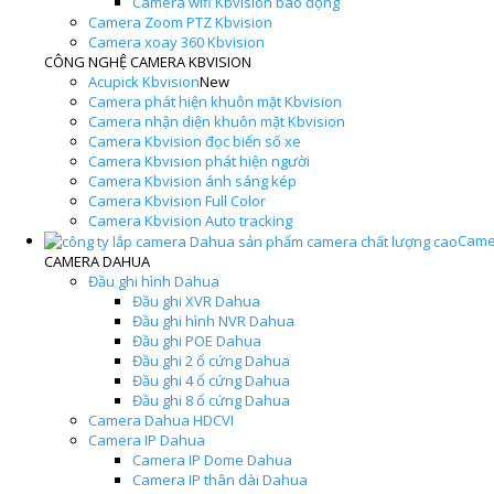
Camera wifi Kbvision báo động
Camera Zoom PTZ Kbvision
Camera xoay 360 Kbvision
CÔNG NGHỆ CAMERA KBVISION
Acupick Kbvision
New
Camera phát hiện khuôn mặt Kbvision
Camera nhận diện khuôn mặt Kbvision
Camera Kbvision đọc biển số xe
Camera Kbvision phát hiện người
Camera Kbvision ánh sáng kép
Camera Kbvision Full Color
Camera Kbvision Auto tracking
Came
CAMERA DAHUA
Đầu ghi hình Dahua
Đầu ghi XVR Dahua
Đầu ghi hình NVR Dahua
Đầu ghi POE Dahua
Đầu ghi 2 ổ cứng Dahua
Đầu ghi 4 ổ cứng Dahua
Đầu ghi 8 ổ cứng Dahua
Camera Dahua HDCVI
Camera IP Dahua
Camera IP Dome Dahua
Camera IP thân dài Dahua