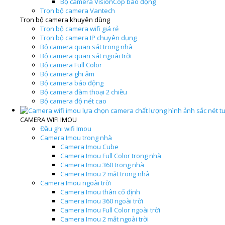
Bộ camera VisionCop báo động
Trọn bộ camera Vantech
Trọn bộ camera khuyên dùng
Trọn bộ camera wifi giá rẻ
Trọn bộ camera IP chuyên dụng
Bộ camera quan sát trong nhà
Bộ camera quan sát ngoài trời
Bộ camera Full Color
Bộ camera ghi âm
Bộ camera báo động
Bộ camera đàm thoại 2 chiều
Bộ camera độ nét cao
CAMERA WIFI IMOU
Đầu ghi wifi Imou
Camera Imou trong nhà
Camera Imou Cube
Camera Imou Full Color trong nhà
Camera Imou 360 trong nhà
Camera Imou 2 mắt trong nhà
Camera Imou ngoài trời
Camera Imou thân cố định
Camera Imou 360 ngoài trời
Camera Imou Full Color ngoài trời
Camera Imou 2 mắt ngoài trời