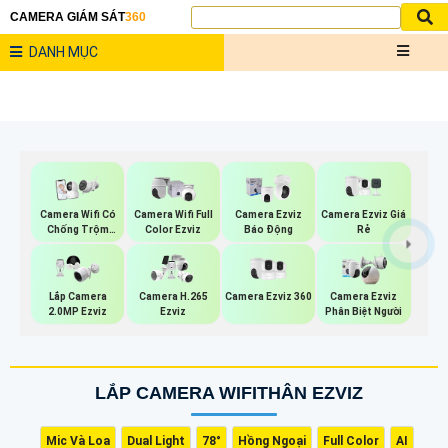
CAMERA GIÁM SÁT
360
DANH MỤC
Camera Ezviz Giá
Camera Wifi Có
Camera Wifi Full
Camera Ezviz
Rẻ
Chống Trộm
Color Ezviz
Báo Động
Ezviz
Camera Ezviz 360
Lắp Camera
Camera H.265
Camera Ezviz
2.0MP Ezviz
Ezviz
Phân Biệt Người
LẮP CAMERA WIFITHÂN EZVIZ
Mic Và Loa
Dual Light
78°
Hồng Ngoại
Full Color
AI