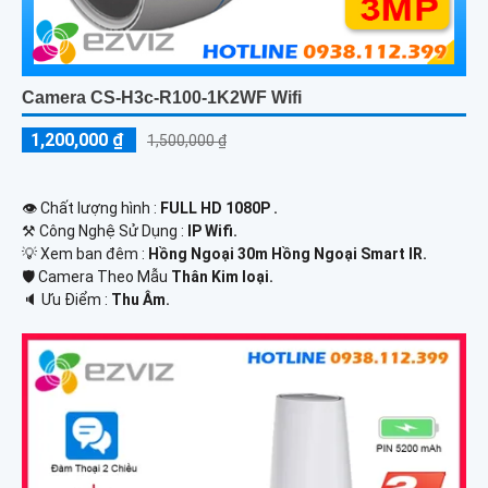
Camera CS-H3c-R100-1K2WF Wifi
1,200,000 ₫
1,500,000 ₫
👁 Chất lượng hình :
FULL HD 1080P .
⚒ Công Nghệ Sử Dụng :
IP Wifi.
💡 Xem ban đêm :
Hồng Ngoại 30m Hồng Ngoại Smart IR.
🛡 Camera Theo Mẫu
Thân Kim loại.
️🔈 Ưu Điểm :
Thu Âm.