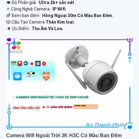
👁 Độ Phân giải :
Ultra 2k+ sắc nét .
⚛️ Công Nghệ Camera :
IP Wifi.
🌈 Xem ban đêm :
Hồng Ngoại 30m Có Màu Ban Ðêm.
🎲 Cấu Tạo Camera
Thân Kim loại.
️🔈 Ưu Điểm :
Thu Âm Và Loa.
Camera Wifi Ngoài Trời 3K H3C Có Màu Ban Đêm