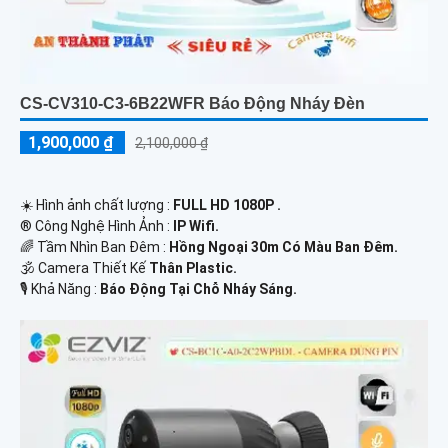
CS-CV310-C3-6B22WFR Báo Động Nháy Đèn
1,900,000 ₫
2,100,000 ₫
☀️ Hình ảnh chất lượng :
FULL HD 1080P .
®️ Công Nghệ Hình Ảnh :
IP Wifi.
🌈 Tầm Nhìn Ban Đêm :
Hồng Ngoại 30m Có Màu Ban Đêm.
🕉️ Camera Thiết Kế
Thân Plastic.
️🎙 Khả Năng :
Báo Động Tại Chỗ Nháy Sáng.