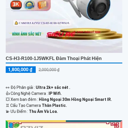
CS-H3-R100-1J5WKFL Đàm Thoại Phát Hiện
1,800,000 ₫
2,000,000 ₫
️👀 Độ Phân giải :
Ultra 2k+ sắc nét .
👍 Công Nghệ Camera :
IP Wifi.
💥 Xem ban đêm :
Hồng Ngoại 30m Hồng Ngoại Smart IR.
♊ Cấu Tạo Camera
Thân Plastic.
️💫 Ưu Điểm :
Thu Âm Và Loa.