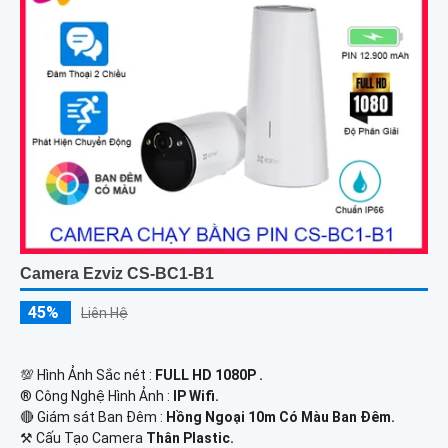
Camera Ezviz CS-BC1-B1
45%
Liên Hệ
💯 Hình Ảnh Sắc nét :
FULL HD 1080P .
®️ Công Nghệ Hình Ảnh :
IP Wifi.
🔴 Giám sát Ban Đêm :
Hồng Ngoại 10m Có Màu Ban Ðêm.
⚒ Cấu Tạo Camera
Thân Plastic.