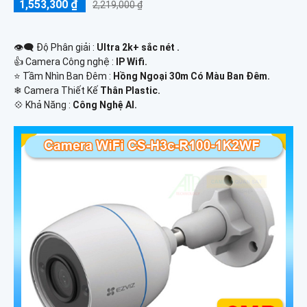
1,553,300 ₫
2,219,000 ₫
👁️‍🗨 Độ Phân giải :
Ultra 2k+ sắc nét .
👍 Camera Công nghệ :
IP Wifi.
⭐ Tầm Nhìn Ban Đêm :
Hồng Ngoại 30m Có Màu Ban Ðêm.
❄ Camera Thiết Kế
Thân Plastic.
️💠 Khả Năng :
Công Nghệ AI.