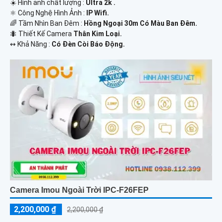
☀️ Hình ảnh chất lượng :
Ultra 2k .
⚛️ Công Nghệ Hình Ảnh :
IP Wifi.
🌈 Tầm Nhìn Ban Đêm :
Hồng Ngoại 30m Có Màu Ban Đêm.
🐜 Thiết Kế Camera
Thân Kim Loại.
️↭ Khả Năng :
Có Đèn Còi Báo Động.
Camera Imou Ngoài Trời IPC-F26FEP
2,200,000 ₫
2,200,000 ₫