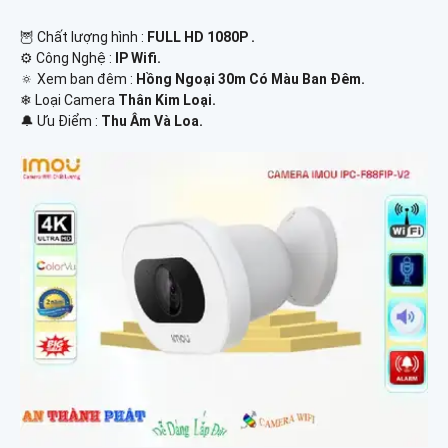
🦉 Chất lượng hình :
FULL HD 1080P .
⚙ Công Nghệ :
IP Wifi.
🔅 Xem ban đêm :
Hồng Ngoại 30m Có Màu Ban Đêm.
❄ Loại Camera
Thân Kim Loại.
️🔔 Ưu Điểm :
Thu Âm Và Loa.