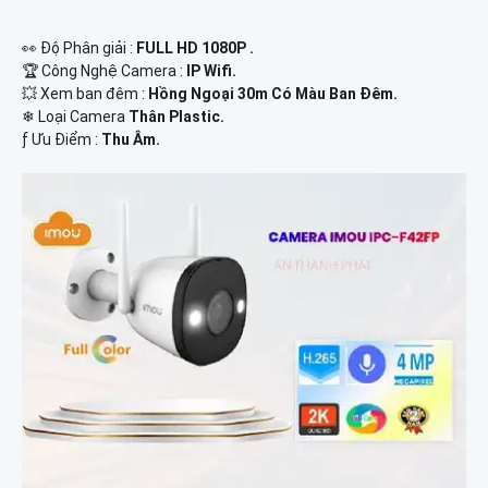
️👀 Độ Phân giải :
FULL HD 1080P .
🏆 Công Nghệ Camera :
IP Wifi.
💥 Xem ban đêm :
Hồng Ngoại 30m Có Màu Ban Đêm.
❄ Loại Camera
Thân Plastic.
️ƒ Ưu Điểm :
Thu Âm.