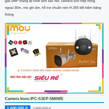
giải 5MP mang lại hình ảnh sắc nét, camera tích hợp hồng
ngoại 30m, mic ghi âm, hỗ trợ chuẩn nén H.265 tiết kiệm băng
thông
Camera Imou IPC-S3EP-5M0WE
1,600,000 ₫
1,900,000 ₫