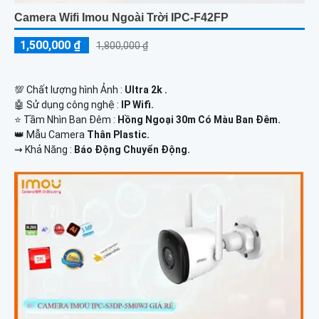
Camera Wifi Imou Ngoài Trời IPC-F42FP
1,500,000 ₫
1,800,000 ₫
💯 Chất lượng hình Ảnh :
Ultra 2k .
🤖️ Sử dụng công nghệ :
IP Wifi.
⭐ Tầm Nhìn Ban Đêm :
Hồng Ngoại 30m Có Màu Ban Đêm.
👑 Mẫu Camera
Thân Plastic.
️⇝ Khả Năng :
Báo Động Chuyển Động.