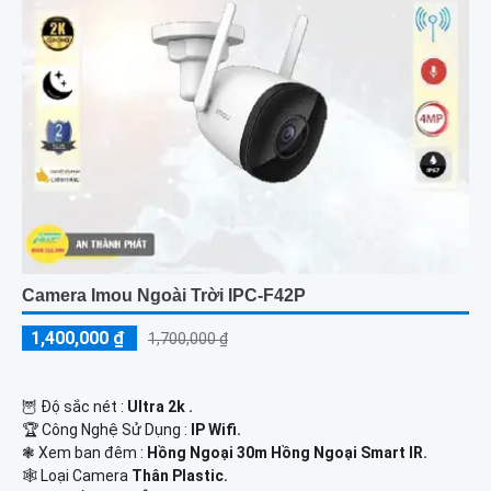
Camera Imou Ngoài Trời IPC-F42P
1,400,000 ₫
1,700,000 ₫
🦉 Độ sắc nét :
Ultra 2k .
🏆 Công Nghệ Sử Dụng :
IP Wifi.
❃ Xem ban đêm :
Hồng Ngoại 30m Hồng Ngoại Smart IR.
🕸️ Loại Camera
Thân Plastic.