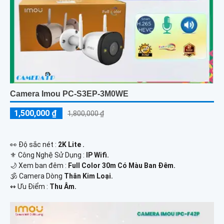
Camera Imou PC-S3EP-3M0WE
1,500,000 ₫
1,800,000 ₫
️👀 Độ sắc nét :
2K Lite .
⚜️ Công Nghệ Sử Dụng :
IP Wifi.
🌙 Xem ban đêm :
Full Color 30m Có Màu Ban Đêm.
🕉️ Camera Dòng
Thân Kim Loại.
️↭ Ưu Điểm :
Thu Âm.