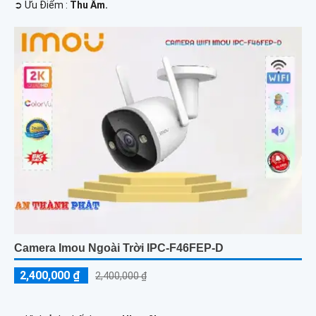
️➲ Ưu Điểm :
Thu Âm.
Camera Imou Ngoài Trời IPC-F46FEP-D
2,400,000 ₫
2,400,000 ₫