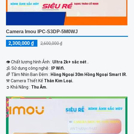
Camera Imou IPC-S3DP-5M0WJ
2,300,000 ₫
2,600,000 ₫
👁 Chất lượng hình Ảnh :
Ultra 2k+ sắc nét .
🕉️ Sử dụng công nghệ :
IP Wifi.
🌈 Tầm Nhìn Ban Đêm :
Hồng Ngoại 30m Hồng Ngoại Smart IR.
⚒ Camera Thiết Kế
Thân Kim Loại.
️➲ Khả Năng :
Thu Âm.