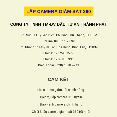
LẮP CAMERA GIÁM SÁT 360
CÔNG TY TNHH TM-DV ĐẦU TƯ AN THÀNH PHÁT
Trụ Sở: 51 Lũy Bán Bích, Phường Phú Thạnh, TP.HCM
Hotline: 0938 11 23 99
Chi Nhánh 1: 445/38 Tân Hòa Đông, Bình Tân, TPHCM
Phone: 090.245.2577
Phone: 0906.855.330
Điện Thoại: (028) 6688.4949
CAM KẾT
Lắp camera giám sát chính hãng.
Dịch vụ lắp camera 360 uy tín
Bảo Hành camera chính hãng
Chiết khấu camera giám sát 360 tốt nhất