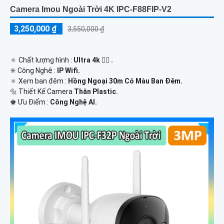
Camera Imou Ngoài Trời 4K IPC-F88FIP-V2
3,250,000 ₫
3,550,000 ₫
🔅 Chất lượng hình :
Ultra 4k 👍🏾 .
✳️ Công Nghệ :
IP Wifi.
🔅 Xem ban đêm :
Hồng Ngoại 30m Có Màu Ban Đêm.
🔩 Thiết Kế Camera
Thân Plastic.
️♚ Ưu Điểm :
Công Nghệ AI.