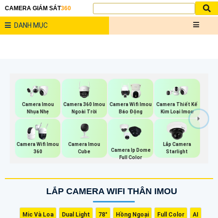
CAMERA GIÁM SÁT
360
DANH MỤC
Camera 360 Imou
Camera Imou
Camera Wifi Imou
Camera Thiết Kế
Ngoài Trời
Nhụa Nhẹ
Báo Động
Kim Loại Imou
Camera Imou
Camera Wifi Imou
Lắp Camera
Camera Ip Dome
Cube
360
Starlight
Full Color
LẮP CAMERA WIFI THÂN IMOU
Mic Và Loa
Dual Light
78°
Hồng Ngoại
Full Color
AI