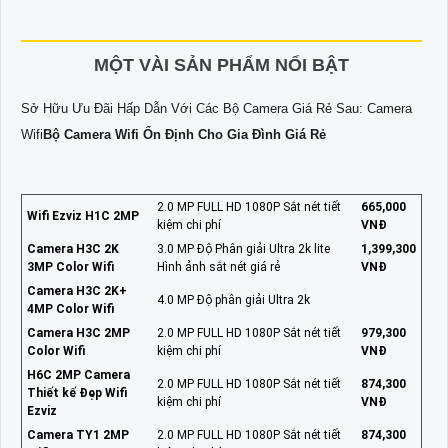
MỘT VÀI SẢN PHẨM NỔI BẬT
Sở Hữu Ưu Đãi Hấp Dẫn Với Các Bộ Camera Giá Rẻ Sau: Camera
Wifi
Bộ Camera Wifi Ổn Định Cho Gia Đình Giá Rẻ
2.0 MP FULL HD 1080P Sắt nét tiết
665,000
Wifi Ezviz H1C 2MP
kiệm chi phí
VNĐ
Camera H3C 2K
3.0 MP Độ Phân giải Ultra 2k lite
1,399,300
3MP Color Wifi
Hình ảnh sắt nét giá rẻ
VNĐ
Camera H3C 2K+
4.0 MP Độ phân giải Ultra 2k
4MP Color Wifi
Camera H3C 2MP
2.0 MP FULL HD 1080P Sắt nét tiết
979,300
Color Wifi
kiệm chi phí
VNĐ
H6C 2MP Camera
2.0 MP FULL HD 1080P Sắt nét tiết
874,300
Thiết kế Đẹp Wifi
kiệm chi phí
VNĐ
Ezviz
Camera TY1 2MP
2.0 MP FULL HD 1080P Sắt nét tiết
874,300