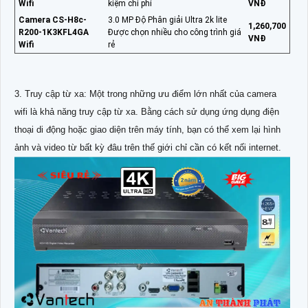
Wifi
kiệm chi phí
VNĐ
Camera CS-H8c-
3.0 MP Độ Phân giải Ultra 2k lite
1,260,700
R200-1K3KFL4GA
Được chọn nhiều cho công trình giá
VNĐ
Wifi
rẻ
3. Truy cập từ xa: Một trong những ưu điểm lớn nhất của camera
wifi là khả năng truy cập từ xa. Bằng cách sử dụng ứng dụng điện
thoại di động hoặc giao diện trên máy tính, bạn có thể xem lại hình
ảnh và video từ bất kỳ đâu trên thế giới chỉ cần có kết nối internet.