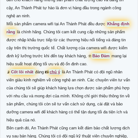
cậy, An Thành Phát tự hào là đơn vị hàng đầu trong ngành công
nghệ an ninh.
Mỗi sản phẩm camera wifi tại An Thành Phát đều được
Khẳng định
rằng
là chính hãng. Chúng tôi cam kết cung cấp những sản phẩm
được nhập khẩu trực tiếp từ các thương hiệu nổi tiếng và đáng tin
cậy trên thị trường quốc tế. Chất lượng của camera wifi được kiểm
định kỹ lưỡng trước khi đến tay khách hàng, ☣️
Bảo Đảm
mang lại
hiệu suất hoạt động tối ưu và độ ổn định cao.
📡
Cốt lõi nhất
đáng 📸
chú ý
là An Thành Phát có đội ngũ nhân
viên giàu kinh nghiệm về công nghệ an ninh. Các chuyên viên tư vấn
của chúng tôi sẽ giúp khách hàng lựa chọn được sản phẩm phù hợp
với nhu cầu và mong đợi của mình. Không chỉ giới thiệu thông tin về
sản phẩm, chúng tôi còn sẽ tư vấn cách sử dụng, cài đặt và bảo
dưỡng camera wifi để khách hàng có thể tận dụng tối đa tiện ích và
hiệu quả của nó.
Bên cạnh đó, An Thành Phát cũng cam kết đảm bảo chất lượng dịch
vụ sau bán hàng. Chúng tôi có đội ngũ kỹ thuật viên chuyên nghiệp,