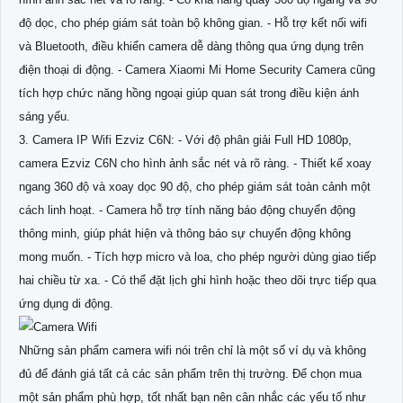
độ dọc, cho phép giám sát toàn bộ không gian. - Hỗ trợ kết nối wifi
và Bluetooth, điều khiển camera dễ dàng thông qua ứng dụng trên
điện thoại di động. - Camera Xiaomi Mi Home Security Camera cũng
tích hợp chức năng hồng ngoại giúp quan sát trong điều kiện ánh
sáng yếu.
3. Camera IP Wifi Ezviz C6N: - Với độ phân giải Full HD 1080p,
camera Ezviz C6N cho hình ảnh sắc nét và rõ ràng. - Thiết kế xoay
ngang 360 độ và xoay dọc 90 độ, cho phép giám sát toàn cảnh một
cách linh hoạt. - Camera hỗ trợ tính năng báo động chuyển động
thông minh, giúp phát hiện và thông báo sự chuyển động không
mong muốn. - Tích hợp micro và loa, cho phép người dùng giao tiếp
hai chiều từ xa. - Có thể đặt lịch ghi hình hoặc theo dõi trực tiếp qua
ứng dụng di động.
Những sản phẩm camera wifi nói trên chỉ là một số ví dụ và không
đủ để đánh giá tất cả các sản phẩm trên thị trường. Để chọn mua
một sản phẩm phù hợp, tốt nhất bạn nên cân nhắc các yếu tố như