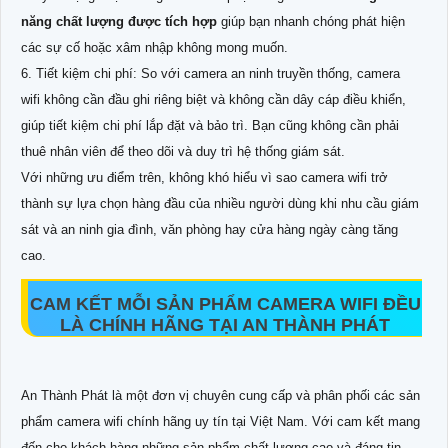
năng chất lượng được tích hợp
giúp bạn nhanh chóng phát hiện
các sự cố hoặc xâm nhập không mong muốn.
6. Tiết kiệm chi phí: So với camera an ninh truyền thống, camera
wifi không cần đầu ghi riêng biệt và không cần dây cáp điều khiển,
giúp tiết kiệm chi phí lắp đặt và bảo trì. Bạn cũng không cần phải
thuê nhân viên để theo dõi và duy trì hệ thống giám sát.
Với những ưu điểm trên, không khó hiểu vì sao camera wifi trở
thành sự lựa chọn hàng đầu của nhiều người dùng khi nhu cầu giám
sát và an ninh gia đình, văn phòng hay cửa hàng ngày càng tăng
cao.
CAM KẾT MỖI SẢN PHẨM CAMERA WIFI ĐỀU
LÀ CHÍNH HÃNG TẠI AN THÀNH PHÁT
An Thành Phát là một đơn vị chuyên cung cấp và phân phối các sản
phẩm camera wifi chính hãng uy tín tại Việt Nam. Với cam kết mang
đến cho khách hàng những sản phẩm chất lượng cao và đáng tin