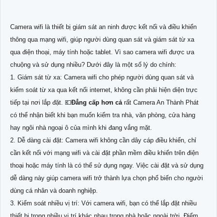
Camera wifi là thiết bị giám sát an ninh được kết nối và điều khiển
thông qua mạng wifi, giúp người dùng quan sát và giám sát từ xa
qua điện thoại, máy tính hoặc tablet. Vì sao camera wifi được ưa
chuộng và sử dụng nhiều? Dưới đây là một số lý do chính:
1. Giám sát từ xa: Camera wifi cho phép người dùng quan sát và
kiểm soát từ xa qua kết nối internet, không cần phải hiện diện trực
tiếp tại nơi lắp đặt. 💶
Đẳng cấp hơn cả
rất Camera An Thành Phát
có thể nhận biết khi bạn muốn kiểm tra nhà, văn phòng, cửa hàng
hay ngôi nhà ngoại ô của mình khi đang vắng mặt.
2. Dễ dàng cài đặt: Camera wifi không cần dây cáp điều khiển, chỉ
cần kết nối với mạng wifi và cài đặt phần mềm điều khiển trên điện
thoại hoặc máy tính là có thể sử dụng ngay. Việc cài đặt và sử dụng
dễ dàng này giúp camera wifi trở thành lựa chọn phổ biến cho người
dùng cá nhân và doanh nghiệp.
3. Kiểm soát nhiều vị trí: Với camera wifi, bạn có thể lắp đặt nhiều
thiết bị trong nhiều vị trí khác nhau trong nhà hoặc ngoài trời. Điểm