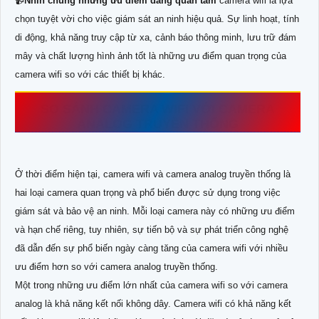
📹
Nhìn chung những ưu điểm đáng quan tâm
camera wifi là lựa
chọn tuyệt vời cho việc giám sát an ninh hiệu quả. Sự linh hoạt, tính
di động, khả năng truy cập từ xa, cảnh báo thông minh, lưu trữ đám
mây và chất lượng hình ảnh tốt là những ưu điểm quan trọng của
camera wifi so với các thiết bị khác.
SO SÁNH CAMERA WIFI VỚI CAMERA
ANALOG TRUYỀN THỐNG
Ở thời điểm hiện tại, camera wifi và camera analog truyền thống là
hai loại camera quan trọng và phổ biến được sử dụng trong việc
giám sát và bảo vệ an ninh. Mỗi loại camera này có những ưu điểm
và hạn chế riêng, tuy nhiên, sự tiến bộ và sự phát triển công nghệ
đã dẫn đến sự phổ biến ngày càng tăng của camera wifi với nhiều
ưu điểm hơn so với camera analog truyền thống.
Một trong những ưu điểm lớn nhất của camera wifi so với camera
analog là khả năng kết nối không dây. Camera wifi có khả năng kết