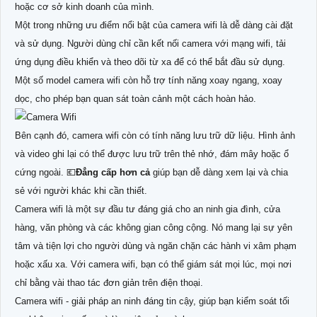
hoặc cơ sở kinh doanh của mình.
Một trong những ưu điểm nổi bật của camera wifi là dễ dàng cài đặt
và sử dụng. Người dùng chỉ cần kết nối camera với mạng wifi, tải
ứng dụng điều khiển và theo dõi từ xa để có thể bắt đầu sử dụng.
Một số model camera wifi còn hỗ trợ tính năng xoay ngang, xoay
dọc, cho phép bạn quan sát toàn cảnh một cách hoàn hảo.
Bên cạnh đó, camera wifi còn có tính năng lưu trữ dữ liệu. Hình ảnh
và video ghi lại có thể được lưu trữ trên thẻ nhớ, đám mây hoặc ổ
cứng ngoài. 💶
Đẳng cấp hơn cả
giúp bạn dễ dàng xem lại và chia
sẻ với người khác khi cần thiết.
Camera wifi là một sự đầu tư đáng giá cho an ninh gia đình, cửa
hàng, văn phòng và các không gian công cộng. Nó mang lại sự yên
tâm và tiện lợi cho người dùng và ngăn chặn các hành vi xâm phạm
hoặc xấu xa. Với camera wifi, bạn có thể giám sát mọi lúc, mọi nơi
chỉ bằng vài thao tác đơn giản trên điện thoại.
Camera wifi - giải pháp an ninh đáng tin cậy, giúp bạn kiểm soát tối