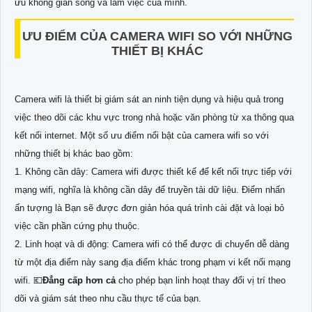
ưu không gian sống và làm việc của mình.
ƯU ĐIỂM CỦA CAMERA WIFI SO VỚI NHỮNG
THIẾT BỊ KHÁC
Camera wifi là thiết bị giám sát an ninh tiện dụng và hiệu quả trong
việc theo dõi các khu vực trong nhà hoặc văn phòng từ xa thông qua
kết nối internet. Một số ưu điểm nổi bật của camera wifi so với
những thiết bị khác bao gồm:
1. Không cần dây: Camera wifi được thiết kế để kết nối trực tiếp với
mạng wifi, nghĩa là không cần dây để truyền tải dữ liệu. Điểm nhấn
ấn tượng là Bạn sẽ được đơn giản hóa quá trình cài đặt và loại bỏ
việc cần phần cứng phụ thuộc.
2. Linh hoạt và di động: Camera wifi có thể được di chuyển dễ dàng
từ một địa điểm này sang địa điểm khác trong phạm vi kết nối mạng
wifi. 💶
Đẳng cấp hơn cả
cho phép bạn linh hoạt thay đổi vị trí theo
dõi và giám sát theo nhu cầu thực tế của bạn.