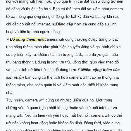
nối với mạng wifi hiện hữu, giúp quá trình cài đặt và sử dụng trở nên
dễ dàng và thuận tiện hơn. Bạn có thể theo dõi và kiểm soát camera
từ xa thông qua ứng dụng di động, từ bất kỳ đâu và bất kỳ khi nào
chỉ cần có kết nối internet. 💶
Đẳng cấp hơn cả
cung cấp sự linh
hoạt và tiện lợi cho người dùng.
🔅
Bổ sung thêm nữa
camera wifi cũng thường được trang bị các
tính năng thông minh như phát hiện chuyển động và ghi hình chỉ khi
có sự kiện xảy ra. Điểm nhấn ấn tượng là Bạn sẽ được giảm tiêu
thụ băng thông và dung lượng lưu trữ, đồng thời giúp việc theo dõi
và phân tích dữ liệu trở nên dễ dàng hơn. 💮
Điểm cộng thêm của
sản phẩm
bạn cũng có thể tích hợp camera wifi vào hệ thống nhà
thông minh, cho phép quản lý và kiểm soát các thiết bị khác trong
nhà.
Tuy nhiên, camera wifi cũng có nhược điểm của nó. Một trong
những yếu tố quan trọng nhất là phụ thuộc vào kết nối internet và
mạng wifi. Nếu tín hiệu wifi yếu hoặc mất kết nối, camera wifi có thể
trở nên không hoạt động hoặc không ổn định. Đồng thời, việc cung
cấp nguồn điện và bảo vệ chống lại việc hack cũng là những vấn đề