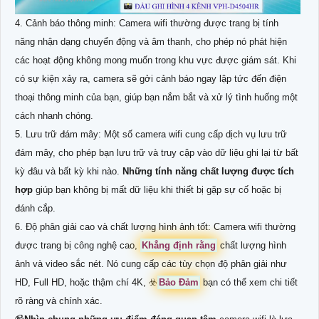
4. Cảnh báo thông minh: Camera wifi thường được trang bị tính
năng nhận dạng chuyển động và âm thanh, cho phép nó phát hiện
các hoạt động không mong muốn trong khu vực được giám sát. Khi
có sự kiện xảy ra, camera sẽ gởi cảnh báo ngay lập tức đến điện
thoại thông minh của bạn, giúp bạn nắm bắt và xử lý tình huống một
cách nhanh chóng.
5. Lưu trữ đám mây: Một số camera wifi cung cấp dịch vụ lưu trữ
đám mây, cho phép bạn lưu trữ và truy cập vào dữ liệu ghi lại từ bất
kỳ đâu và bất kỳ khi nào.
Những tính năng chất lượng được tích
hợp
giúp bạn không bị mất dữ liệu khi thiết bị gặp sự cố hoặc bị
đánh cắp.
6. Độ phân giải cao và chất lượng hình ảnh tốt: Camera wifi thường
được trang bị công nghệ cao,
Khẳng định rằng
chất lượng hình
ảnh và video sắc nét. Nó cung cấp các tùy chọn độ phân giải như
HD, Full HD, hoặc thậm chí 4K, ☣️
Bảo Đảm
bạn có thể xem chi tiết
rõ ràng và chính xác.