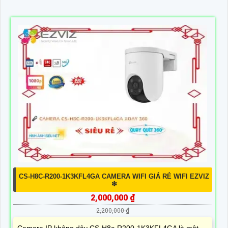
CS-H8C-R200-1K3KFL4GA CAMERA WIFI GIÁ RẺ WIFI EZVIZ
❇
2,000,000 ₫
2,200,000 ₫
Camera IP không dây CS-H8c-R200-1K3KFL4GA là một