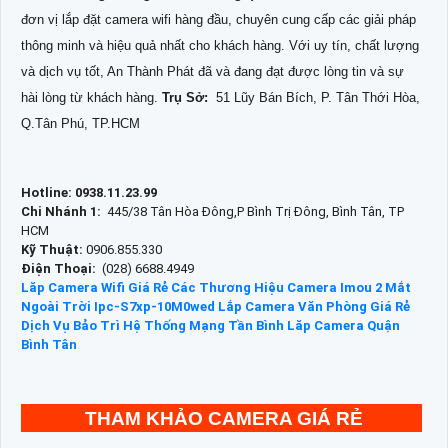
đơn vị lắp đặt camera wifi hàng đầu, chuyên cung cấp các giải pháp
thông minh và hiệu quả nhất cho khách hàng. Với uy tín, chất lượng
và dịch vụ tốt, An Thành Phát đã và đang đạt được lòng tin và sự
hài lòng từ khách hàng.
Trụ Sở:
51 Lũy Bán Bích, P. Tân Thới Hòa,
Q.Tân Phú, TP.HCM
Hotline: 0938.11.23.99
Chi Nhánh 1:
445/38 Tân Hòa Đông,P Bình Trị Đông, Bình Tân, TP
HCM
Kỹ Thuật:
0906.855.330
Điện Thoại:
(028) 6688.4949
Lăp Camera Wifi Giá Rẻ Các Thương Hiệu
Camera Imou 2 Mắt
Ngoài Trời Ipc-S7xp-10M0wed
Lắp Camera Văn Phòng Giá Rẻ
Dịch Vụ Bảo Trì Hệ Thống Mạng Tần Bình
Lăp Camera Quận
Bình Tân
THAM KHẢO CAMERA GIÁ RẺ