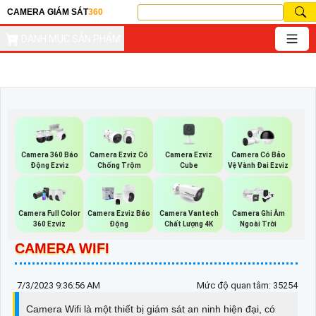
CAMERA GIÁM SÁT
360
DANH MỤC SẢN PHẨM
Camera Ezviz
Camera 360 Báo
Camera Ezviz Có
Camera Có Bảo
Cube
Động Ezviz
Chống Trộm
Vệ Vành Đai Ezviz
Camera Full Color
Camera Ezviz Báo
Camera Vantech
Camera Ghi Âm
360 Ezviz
Động
Chất Lượng 4K
Ngoài Trời
CAMERA WIFI
7/3/2023 9:36:56 AM
Mức độ quan tâm: 35254
Camera Wifi là một thiết bị giám sát an ninh hiện đại, có