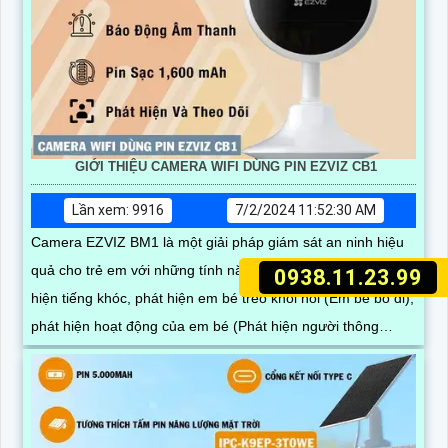
GIỚI THIỆU CAMERA WIFI DÙNG PIN EZVIZ CB1
Lần xem: 9916
7/2/2024 11:52:30 AM
Camera EZVIZ BM1 là một giải pháp giám sát an ninh hiệu
quả cho trẻ em với những tính năng thông minh như: phát
0938.11.23.99
hiện tiếng khóc, phát hiện em bé trèo khỏi nôi (Em bé bỏ đi),
phát hiện hoạt động của em bé (Phát hiện người thông
minh).