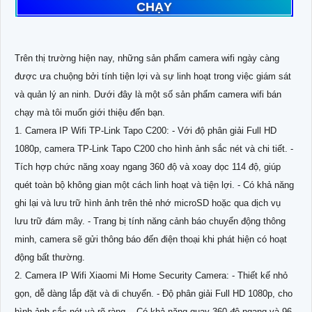
CHẠY
Trên thị trường hiện nay, những sản phẩm camera wifi ngày càng
được ưa chuộng bởi tính tiện lợi và sự linh hoạt trong việc giám sát
và quản lý an ninh. Dưới đây là một số sản phẩm camera wifi bán
chạy mà tôi muốn giới thiệu đến bạn.
1. Camera IP Wifi TP-Link Tapo C200: - Với độ phân giải Full HD
1080p, camera TP-Link Tapo C200 cho hình ảnh sắc nét và chi tiết. -
Tích hợp chức năng xoay ngang 360 độ và xoay dọc 114 độ, giúp
quét toàn bộ không gian một cách linh hoạt và tiện lợi. - Có khả năng
ghi lại và lưu trữ hình ảnh trên thẻ nhớ microSD hoặc qua dịch vụ
lưu trữ đám mây. - Trang bị tính năng cảnh báo chuyển động thông
minh, camera sẽ gửi thông báo đến điện thoại khi phát hiện có hoạt
động bất thường.
2. Camera IP Wifi Xiaomi Mi Home Security Camera: - Thiết kế nhỏ
gọn, dễ dàng lắp đặt và di chuyển. - Độ phân giải Full HD 1080p, cho
hình ảnh sắc nét và rõ ràng. - Có khả năng quay 360 độ ngang và 96