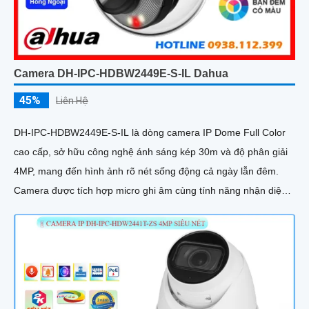
Camera DH-IPC-HDBW2449E-S-IL Dahua
45%
Liên Hệ
DH-IPC-HDBW2449E-S-IL là dòng camera IP Dome Full Color
cao cấp, sở hữu công nghệ ánh sáng kép 30m và độ phân giải
4MP, mang đến hình ảnh rõ nét sống động cả ngày lẫn đêm.
Camera được tích hợp micro ghi âm cùng tính năng nhận diện
người và phương tiện, giúp giám sát an ninh hiệu quả