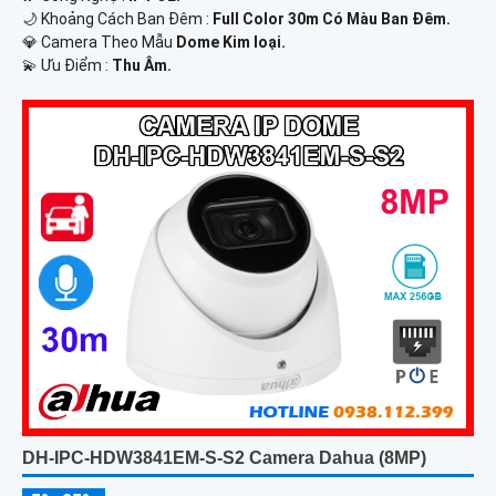
🌙 Khoảng Cách Ban Đêm :
Full Color 30m Có Màu Ban Ðêm.
💎 Camera Theo Mẫu
Dome Kim loại.
️💫 Ưu Điểm :
Thu Âm.
DH-IPC-HDW3841EM-S-S2 Camera Dahua (8MP)