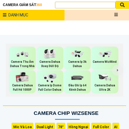
CAMERA GIÁM SÁT
360
DANH MỤC
Camera Thu Âm
Camera Dahua
Camera Ip 3k
Camera WizMind
Dahua Trong Nhà
Xoay 360 Độ
Dahua
Camera Dahua
Camera Ip Dome
Đầu Ghi Ip 64
Camera Dahua
Full Hd 1080P
Full Color Dahua
Kênh Dahua
Ultra 2K
CAMERA CHIP WIZSENSE
Mic Và Loa
Dual Light
78°
Hồng Ngoại
Full Color
AI