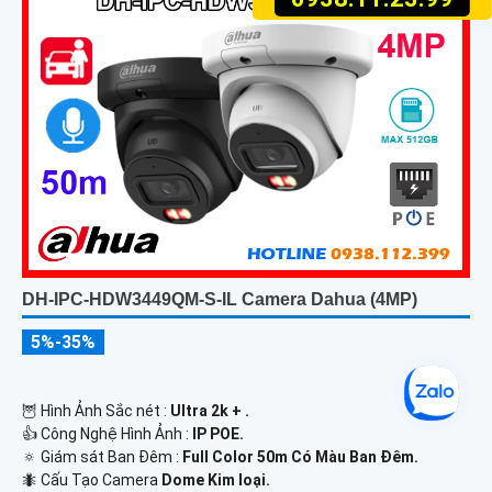
DH-IPC-HDW3449QM-S-IL Camera Dahua (4MP)
5%-35%
🦉 Hình Ảnh Sắc nét :
Ultra 2k + .
👍 Công Nghệ Hình Ảnh :
IP POE.
🔅 Giám sát Ban Đêm :
Full Color 50m Có Màu Ban Ðêm.
🐜 Cấu Tạo Camera
Dome Kim loại.