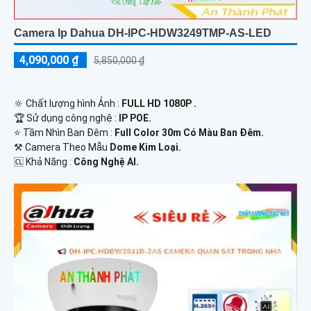
Camera Ip Dahua DH-IPC-HDW3249TMP-AS-LED
4,090,000 ₫
5,850,000 ₫
🔆 Chất lượng hình Ảnh :
FULL HD 1080P .
🏆 Sử dụng công nghệ :
IP POE.
⭐ Tầm Nhìn Ban Đêm :
Full Color 30m Có Màu Ban Đêm.
⚒ Camera Theo Mẫu
Dome Kim Loại.
️🆑 Khả Năng :
Công Nghệ AI.