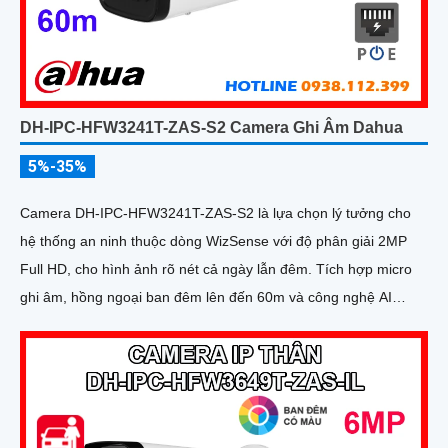
DH-IPC-HFW3241T-ZAS-S2 Camera Ghi Âm Dahua
5%-35%
Camera DH-IPC-HFW3241T-ZAS-S2 là lựa chọn lý tưởng cho
hệ thống an ninh thuộc dòng WizSense với độ phân giải 2MP
Full HD, cho hình ảnh rõ nét cả ngày lẫn đêm. Tích hợp micro
ghi âm, hồng ngoại ban đêm lên đến 60m và công nghệ AI
thông minh giúp phân biệt người và xe chính xác, nâng cao hiệu
quả giám sát