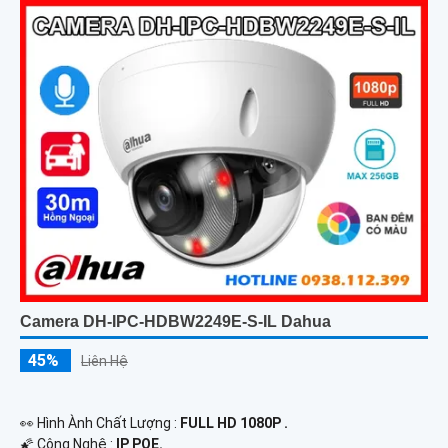
Camera DH-IPC-HDBW2249E-S-IL Dahua
45%
Liên Hệ
️👀 Hình Ành Chất Lượng :
FULL HD 1080P .
🌠 Công Nghệ :
IP POE.