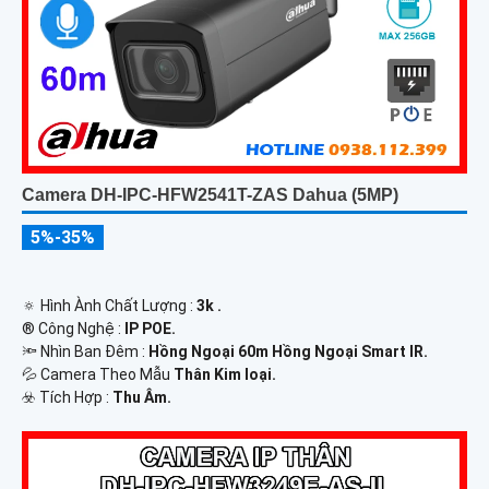
Camera DH-IPC-HFW2541T-ZAS Dahua (5MP)
5%-35%
🔅 Hình Ành Chất Lượng :
3k .
®️ Công Nghệ :
IP POE.
🔦 Nhìn Ban Đêm :
Hồng Ngoại 60m Hồng Ngoại Smart IR.
💦 Camera Theo Mẫu
Thân Kim loại.
️☣️ Tích Hợp :
Thu Âm.