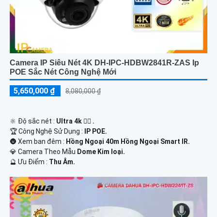
Camera IP Siêu Nét 4K DH-IPC-HDBW2841R-ZAS Ip
POE Sắc Nét Công Nghệ Mới
5,650,000 ₫
8,080,000 ₫
🔆 Độ sắc nét :
Ultra 4k 👍🏾 .
🏆 Công Nghệ Sử Dụng :
IP POE.
🌚 Xem ban đêm :
Hồng Ngoại 40m Hồng Ngoại Smart IR.
💎 Camera Theo Mẫu
Dome Kim loại.
️🔮 Ưu Điểm :
Thu Âm.