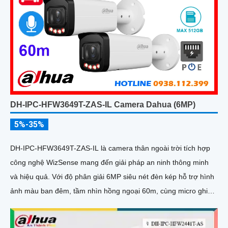
DH-IPC-HFW3649T-ZAS-IL Camera Dahua (6MP)
5%-35%
DH-IPC-HFW3649T-ZAS-IL là camera thân ngoài trời tích hợp
công nghệ WizSense mang đến giải pháp an ninh thông minh
và hiệu quả. Với độ phân giải 6MP siêu nét đèn kép hỗ trợ hình
ảnh màu ban đêm, tầm nhìn hồng ngoại 60m, cùng micro ghi
âm và khả năng nhận diện chính xác người và xe, camera đảm
bảo giám sát chuẩn xác 24/7 hỗ trợ POE, khe thẻ nhớ lên đến