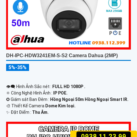
DH-IPC-HDW3241EM-S-S2 Camera Dahua (2MP)
5%-35%
👁️‍🗨 Hình Ảnh Sắc nét :
FULL HD 1080P .
⚛️ Công Nghệ Hình Ảnh :
IP POE.
✪ Giám sát Ban Đêm :
Hồng Ngoại 50m Hồng Ngoại Smart IR.
🎨 Thiết Kế Camera
Dome Kim loại.
️✨ Đặt Điểm :
Thu Âm.
0938.11.23.99