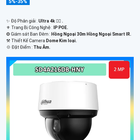
5%-35%
✨ Độ Phân giải :
Ultra 4k 👍🏾 .
⚜️ Trang Bị Công Nghệ :
IP POE.
❂ Giám sát Ban Đêm :
Hồng Ngoại 30m Hồng Ngoại Smart IR.
⚒ Thiết Kế Camera
Dome Kim loại.
️💠 Đặt Điểm :
Thu Âm.