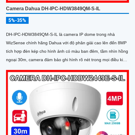
Camera Dahua DH-IPC-HDW3849QM-S-IL
5%-35%
DH-IPC-HDW3849QM-S-IL là camera IP dome trong nhà
WizSense chính hãng Dahua với độ phân giải cao lên đến 8MP
tích hợp đèn kép cho hình ảnh có màu ban đêm, tầm nhìn hồng
ngoại 30m, camera đảm bảo ghi hình rõ nét trong mọi điều kiện
ánh sáng. Hỗ trợ khe thẻ nhớ lên đến 512GB, tích hợp micro ghi
âm, chuẩn POE và khả năng nhận diện chính xác người và
phương tiện giám sát an ninh tốt