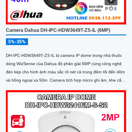
Camera Dahua DH-IPC-HDW3649T-ZS-IL (6MP)
5%-35%
DH-IPC-HDW3649T-ZS-IL là camera IP dome trong nhà thuộc
dòng WizSense của Dahua độ phân giải 6MP cùng công nghệ
đèn kép cho hình ảnh màu sắc rõ nét cả trong đêm tối đến 40m
và hồng ngoại xa 50m. Camera tích hợp micro ghi âm, khe cắm
thẻ nhớ lên đến 512GB và khả năng phát hiện chính xác người
và phương tiện, nâng cao hiệu quả giám sát an ninh hỗ trợ PoE
và giá rẻ hiệu quả