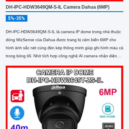
DH-IPC-HDW3649QM-S-IL Camera Dahua (6MP)
5%-35%
DH-IPC-HDW3649QM-S-IL là camera IP dome trong nhà thuộc
dòng WizSense của Dahua được trang bị cảm biến 6MP cho
hình ảnh sắc nét cùng đèn kép thông minh giúp ghi hình màu cả
trong bóng tối. Nhờ tích hợp công nghệ AI camera nhận diện
chính xác người và xe, đồng thời hỗ trợ mic ghi âm rõ ràng và
khe thẻ nhớ lên đến 512GB cho khả năng lưu trữ vượt trội với
thiết kế nhỏ gọn cấp nguồn qua PoE