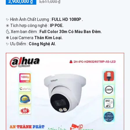
3,900,000 ₫
5,611,000 ₫
✨ Hình Ành Chất Lượng :
FULL HD 1080P .
✳️ Tích hợp công nghệ :
IP POE.
🌜 Xem ban đêm :
Full Color 30m Có Màu Ban Đêm.
❄ Loại Camera
Thân Kim Loại.
️✨ Ưu Điểm :
Công Nghệ AI.