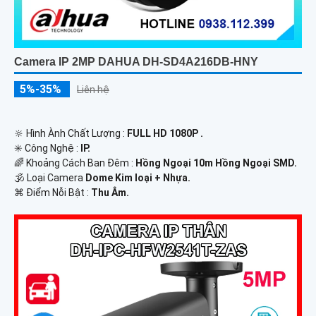
Camera IP 2MP DAHUA DH-SD4A216DB-HNY
5%-35%
Liên hệ
🔆 Hình Ành Chất Lượng :
FULL HD 1080P .
✳️ Công Nghệ :
IP.
🌈 Khoảng Cách Ban Đêm :
Hồng Ngoại 10m Hồng Ngoại SMD.
🕉️ Loại Camera
Dome Kim loại + Nhựa.
️⌘ Điểm Nỗi Bật :
Thu Âm.