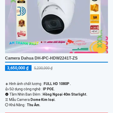
Camera Dahua DH-IPC-HDW2241T-ZS
3,650,000 ₫
5,230,000 ₫
☀️ Hình ảnh chất lượng :
FULL HD 1080P .
👍 Sử dụng công nghệ :
IP POE.
🌚 Tầm Nhìn Ban Đêm :
Hồng Ngoại 40m Starlight.
♊ Mẫu Camera
Dome Kim loại.
️💮 Khả Năng :
Thu Âm.