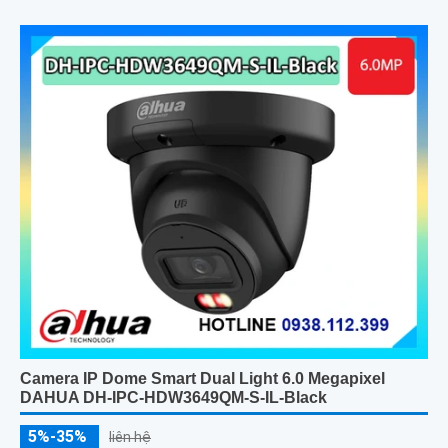
và khả năng phân biệt chính xác giữa người và xe giúp giám sát
hiệu quả và giảm thiểu cảnh báo giả, hỗ trợ khe thẻ nhớ lên đến
512GB, chuẩn chống nước IP67 giá rẻ
Camera IP Dome Smart Dual Light 6.0 Megapixel
DAHUA DH-IPC-HDW3649QM-S-IL-Black
5%-35%
liên hệ